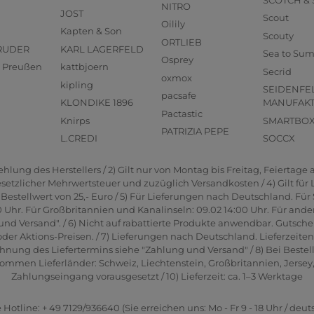
NITRO
JOST
Scout
Oilily
Kapten & Son
Scouty
ORTLIEB
RUDER
KARL LAGERFELD
Sea to Su
Osprey
us Preußen
kattbjoern
Secrid
oxmox
kipling
SEIDENFE
pacsafe
KLONDIKE 1896
MANUFAK
Pactastic
Knirps
SMARTBO
PATRIZIA PEPE
L.CREDI
SOCCX
lung des Herstellers / 2) Gilt nur von Montag bis Freitag, Feiertage a
gesetzlicher Mehrwertsteuer und zuzüglich Versandkosten / 4) Gilt für
estellwert von 25,- Euro / 5) Für Lieferungen nach Deutschland. Für 
0 Uhr. Für Großbritannien und Kanalinseln: 09.02 14:00 Uhr. Für ande
und Versand". / 6) Nicht auf rabattierte Produkte anwendbar. Gutsche
er Aktions-Preisen. / 7) Lieferungen nach Deutschland. Lieferzeite
hnung des Liefertermins siehe "Zahlung und Versand" / 8) Bei Bestel
men Lieferländer: Schweiz, Liechtenstein, Großbritannien, Jersey, G
Zahlungseingang vorausgesetzt / 10) Lieferzeit: ca. 1–3 Werktage
 Hotline: + 49 7129/936640 (Sie erreichen uns: Mo - Fr 9 - 18 Uhr / deut