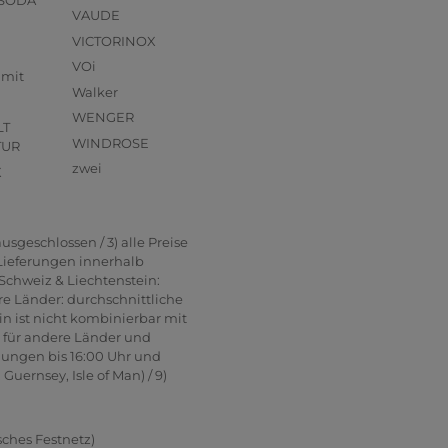
VAUDE
VICTORINOX
VOi
mmit
Walker
WENGER
LT
WINDROSE
TUR
zwei
X
usgeschlossen / 3) alle Preise
 Lieferungen innerhalb
Schweiz & Liechtenstein:
re Länder: durchschnittliche
in ist nicht kombinierbar mit
n für andere Länder und
lungen bis 16:00 Uhr und
uernsey, Isle of Man) / 9)
sches Festnetz)