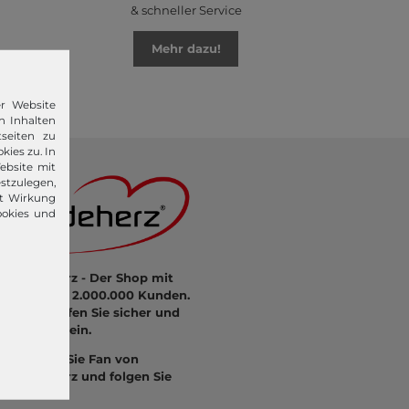
& schneller Service
Mehr dazu!
er Website
n Inhalten
seiten zu
kies zu. In
ebsite mit
stzulegen,
it Wirkung
ookies und
modeherz - Der Shop mit
mehr als 2.000.000 Kunden.
Hier kaufen Sie sicher und
bequem ein.
Werden Sie Fan von
modeherz und folgen Sie
uns: