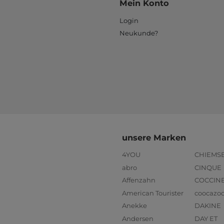
Mein Konto
Login
Neukunde?
unsere Marken
4YOU
CHIEMS
abro
CINQUE
Affenzahn
COCCIN
American Tourister
coocazo
Anekke
DAKINE
Andersen
DAY ET