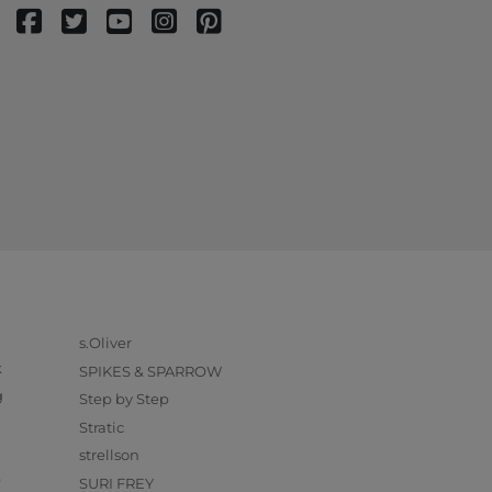
s.Oliver
k
SPIKES & SPARROW
g
Step by Step
Stratic
strellson
O
SURI FREY