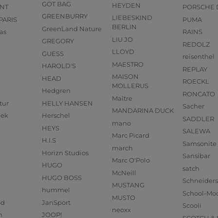
GOT BAG
HEYDEN
NT
PORSCHE 
GREENBURRY
LIEBESKIND
PARIS
PUMA
BERLIN
GreenLand Nature
as
RAINS
LIU JO
GREGORY
REDOLZ
LLOYD
GUESS
reisenthel
MAESTRO
HAROLD'S
REPLAY
MAISON
HEAD
ROECKL
MOLLERUS
Hedgren
RONCATO
Maître
tur
HELLY HANSEN
Sacher
MANDARINA DUCK
eek
Herschel
SADDLER
mano
HEYS
SALEWA
Marc Picard
H.I.S
Samsonite
march
Horizn Studios
Sansibar
Marc O'Polo
HUGO
satch
McNeill
HUGO BOSS
Schneider
MUSTANG
hummel
School-Mo
MUSTO
od
JanSport
Scooli
neoxx
n
JOOP!
SCOTCH &