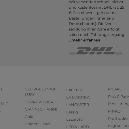
Wir versenden schnell, sicher
und kostenlos mit DHL (ab 25
€ Bestell­wert - gilt nur bei
Bestel­lungen inner­halb
Deutsch­lands). Die Ver­
sendung Ihrer Ware er­folgt
sofort nach Zahlungs­eingang
...
mehr erfahren
EE
GEORGE GINA &
PICARD
LACOSTE
LUCY
Pick & Pac
LA MARTINA
GERRY WEBER
ELLE
Pink Linin
LANCASTER
GIANNI CHIARINI
o
PINKO
Lässig
Gola
Pip Studio
Lazarotti
Golden Head
PIQUADR
LEONHARD