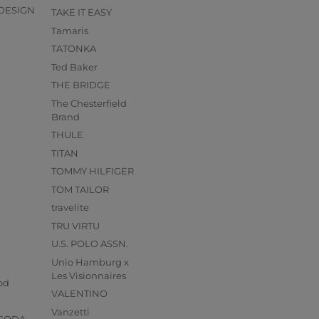
DESIGN
TAKE IT EASY
Tamaris
TATONKA
Ted Baker
THE BRIDGE
The Chesterfield
Brand
THULE
TITAN
TOMMY HILFIGER
TOM TAILOR
travelite
TRU VIRTU
U.S. POLO ASSN.
Unio Hamburg x
s
Les Visionnaires
od
VALENTINO
Vanzetti
 SODA