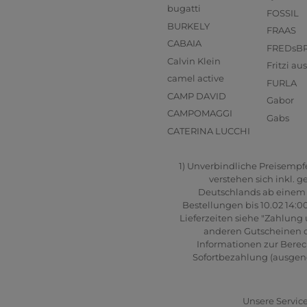
bugatti
FOSSIL
BURKELY
FRAAS
CABAIA
FREDsB
Calvin Klein
Fritzi a
camel active
FURLA
CAMP DAVID
Gabor
CAMPOMAGGI
Gabs
CATERINA LUCCHI
1) Unverbindliche Preisempfeh
verstehen sich inkl. 
Deutschlands ab einem B
Bestellungen bis 10.02 14:0
Lieferzeiten siehe "Zahlung 
anderen Gutscheinen od
Informationen zur Berec
Sofortbezahlung (ausgenom
Unsere Service