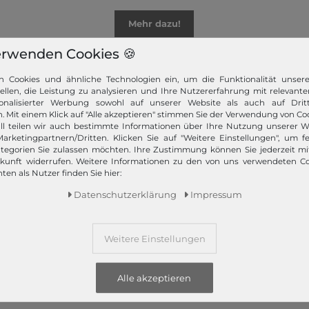
Mehr dazu!
erwenden Cookies 🍪
n Cookies und ähnliche Technologien ein, um die Funktionalität unser
tellen, die Leistung zu analysieren und Ihre Nutzererfahrung mit relevante
onalisierter Werbung sowohl auf unserer Website als auch auf Dritt
. Mit einem Klick auf "Alle akzeptieren" stimmen Sie der Verwendung von Coo
ll teilen wir auch bestimmte Informationen über Ihre Nutzung unserer W
Informationen
Zahlungsarten
arketingpartnern/Dritten. Klicken Sie auf "Weitere Einstellungen", um fe
tegorien Sie zulassen möchten. Ihre Zustimmung können Sie jederzeit m
PayPal, Kauf auf Rechnung,
Kontakt
ukunft widerrufen. Weitere Informationen zu den von uns verwendeten C
Amazon Pay, Vor­kasse,
ten als Nutzer finden Sie hier:
Rücksendung
Kredit­karte, Apple Pay,
Daten­schutz­erklärung
Impressum
Rückrufservice
Google Pay
...
mehr erfahren
Hilfe & FAQ
Zahlung und Versand
Weitere Einstellungen
Newsletter
Vertrag widerrufen
Alle akzeptieren
Versand