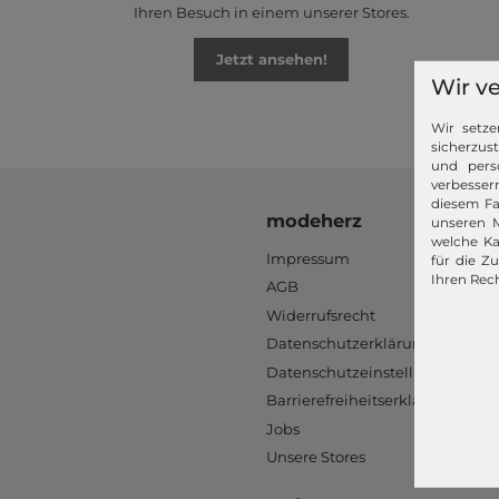
Ihren Besuch in einem unserer Stores.
Jetzt ansehen!
Wir v
Wir setze
sicherzus
und pers
verbessern
diesem Fa
modeherz
unseren M
welche Ka
Impressum
für die Z
Ihren Rech
AGB
Widerrufsrecht
Datenschutzerklärung
Datenschutzeinstellungen
Barrierefreiheitserklärung
Jobs
Unsere Stores