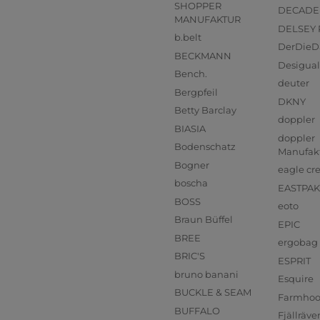
SHOPPER
DECADE
MANUFAKTUR
DELSEY 
b.belt
DerDieD
BECKMANN
Desigual
Bench.
deuter
Bergpfeil
DKNY
Betty Barclay
doppler
BIASIA
doppler
Bodenschatz
Manufak
Bogner
eagle cr
boscha
EASTPAK
BOSS
eoto
Braun Büffel
EPIC
BREE
ergobag
BRIC'S
ESPRIT
bruno banani
Esquire
BUCKLE & SEAM
Farmho
BUFFALO
Fjällräve