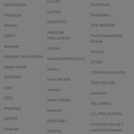
LIU JO
DerDieDas
TATONKA
LLOYD
Desigual
Ted Baker
MAESTRO
deuter
THE BRIDGE
MAISON
DKNY
The Chesterfield
MOLLERUS
Brand
doppler
Maître
THULE
doppler Manufaktur
MANDARINA DUCK
TITAN
eagle creek
mano
TOMMY HILFIGER
EASTPAK
Marc Picard
TOM TAILOR
eoto
march
travelite
EPIC
Marc O'Polo
TRU VIRTU
ergobag
McNeill
U.S. POLO ASSN.
ESPRIT
MUSTANG
Unio Hamburg x
Esquire
Les Visionnaires
MUSTO