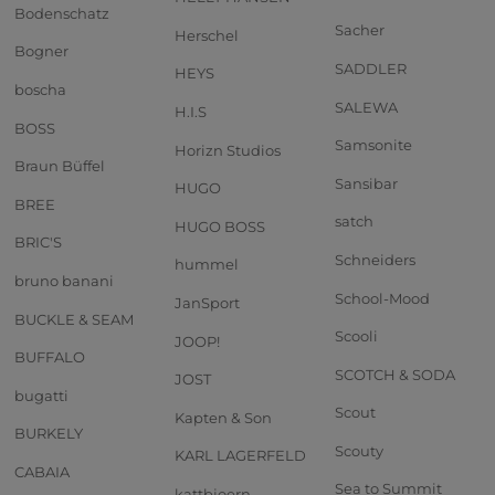
Bodenschatz
Sacher
Herschel
Bogner
SADDLER
HEYS
boscha
SALEWA
H.I.S
BOSS
Samsonite
Horizn Studios
Braun Büffel
Sansibar
HUGO
BREE
satch
HUGO BOSS
BRIC'S
Schneiders
hummel
bruno banani
School-Mood
JanSport
BUCKLE & SEAM
Scooli
JOOP!
BUFFALO
SCOTCH & SODA
JOST
bugatti
Scout
Kapten & Son
BURKELY
Scouty
KARL LAGERFELD
CABAIA
Sea to Summit
kattbjoern