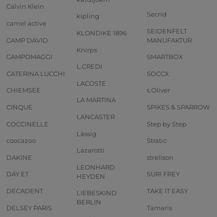
Calvin Klein
Secrid
kipling
camel active
SEIDENFELT
KLONDIKE 1896
CAMP DAVID
MANUFAKTUR
Knirps
CAMPOMAGGI
SMARTBOX
L.CREDI
CATERINA LUCCHI
SOCCX
LACOSTE
CHIEMSEE
s.Oliver
LA MARTINA
CINQUE
SPIKES & SPARROW
LANCASTER
COCCINELLE
Step by Step
Lässig
coocazoo
Stratic
Lazarotti
DAKINE
strellson
LEONHARD
DAY ET
SURI FREY
HEYDEN
DECADENT
TAKE IT EASY
LIEBESKIND
BERLIN
DELSEY PARIS
Tamaris