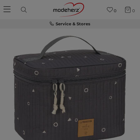
0
0
Service & Stores