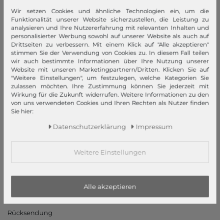
Wir setzen Cookies und ähnliche Technologien ein, um die
modeherz
Funktionalität unserer Website sicherzustellen, die Leistung zu
analysieren und Ihre Nutzererfahrung mit relevanten Inhalten und
Impressum
personalisierter Werbung sowohl auf unserer Website als auch auf
AGB
Drittseiten zu verbessern. Mit einem Klick auf "Alle akzeptieren"
stimmen Sie der Verwendung von Cookies zu. In diesem Fall teilen
Widerrufsrecht
wir auch bestimmte Informationen über Ihre Nutzung unserer
Datenschutzerklärung
Website mit unseren Marketingpartnern/Dritten. Klicken Sie auf
"Weitere Einstellungen", um festzulegen, welche Kategorien Sie
Datenschutzeinstellungen
zulassen möchten. Ihre Zustimmung können Sie jederzeit mit
Barrierefreiheitserklärung
Wirkung für die Zukunft widerrufen. Weitere Informationen zu den
von uns verwendeten Cookies und Ihren Rechten als Nutzer finden
Jobs
Sie hier:
Unsere Stores
Daten­schutz­erklärung
Impressum
Mein Konto
Weitere Einstellungen
Login
Neukunde?
Informationen
Alle akzeptieren
Kontakt
Rücksendung