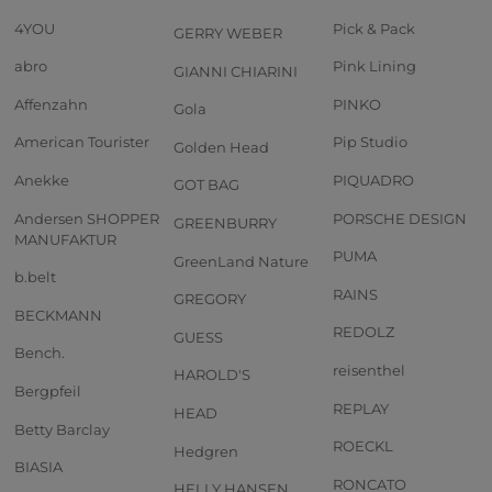
4YOU
Pick & Pack
GERRY WEBER
abro
Pink Lining
GIANNI CHIARINI
Affenzahn
PINKO
Gola
American Tourister
Pip Studio
Golden Head
Anekke
PIQUADRO
GOT BAG
Andersen SHOPPER
PORSCHE DESIGN
GREENBURRY
MANUFAKTUR
PUMA
GreenLand Nature
b.belt
RAINS
GREGORY
BECKMANN
REDOLZ
GUESS
Bench.
reisenthel
HAROLD'S
Bergpfeil
REPLAY
HEAD
Betty Barclay
ROECKL
Hedgren
BIASIA
RONCATO
HELLY HANSEN