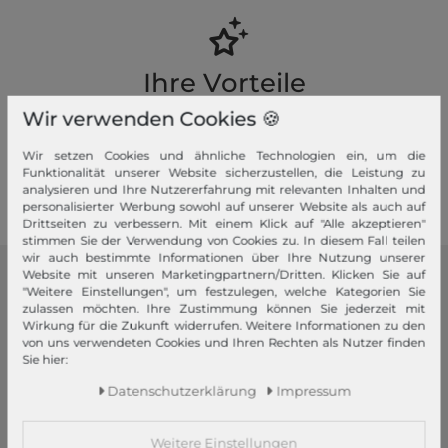
Ihre Vorteile
Premiumversand, Große Auswahl, faire Preise, Freundlicher &
Wir verwenden Cookies 🍪
schneller Service
Wir setzen Cookies und ähnliche Technologien ein, um die
Mehr dazu!
Funktionalität unserer Website sicherzustellen, die Leistung zu
analysieren und Ihre Nutzererfahrung mit relevanten Inhalten und
personalisierter Werbung sowohl auf unserer Website als auch auf
Drittseiten zu verbessern. Mit einem Klick auf "Alle akzeptieren"
stimmen Sie der Verwendung von Cookies zu. In diesem Fall teilen
wir auch bestimmte Informationen über Ihre Nutzung unserer
Website mit unseren Marketingpartnern/Dritten. Klicken Sie auf
modeherz
"Weitere Einstellungen", um festzulegen, welche Kategorien Sie
zulassen möchten. Ihre Zustimmung können Sie jederzeit mit
Impressum
Wirkung für die Zukunft widerrufen. Weitere Informationen zu den
von uns verwendeten Cookies und Ihren Rechten als Nutzer finden
AGB
Sie hier:
Widerrufsrecht
Daten­schutz­erklärung
Impressum
Datenschutzerklärung
Datenschutzeinstellungen
Weitere Einstellungen