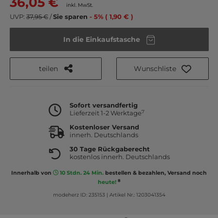
36,05 €
inkl. MwSt.
UVP:
37,95 €
/
Sie sparen
- 5% ( 1,90 € )
In die Einkaufstasche
teilen
Wunschliste
Sofort versandfertig
7
Lieferzeit 1-2 Werktage
Kostenloser Versand
innerh. Deutschlands
30 Tage Rückgaberecht
kostenlos innerh. Deutschlands
Innerhalb von
10 Stdn. 24 Min.
bestellen & bezahlen, Versand noch
8
heute!
modeherz ID: 235153
|
Artikel Nr.: 1203041354