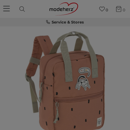
0
0
Service & Stores