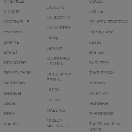
CHIEMSEE
SOCCX
LACOSTE
CINQUE
s.Oliver
LA MARTINA
COCCINELLE
SPIKES & SPARROW
LANCASTER
coocazoo
Step by Step
Lässig
DAKINE
Stratic
Lazarotti
DAY ET
strellson
LEONHARD
DECADENT
SURI FREY
HEYDEN
DELSEY PARIS
TAKE IT EASY
LIEBESKIND
BERLIN
DerDieDas
Tamaris
LIU JO
Desigual
TATONKA
LLOYD
deuter
Ted Baker
MAESTRO
DKNY
THE BRIDGE
MAISON
doppler
The Chesterfield
MOLLERUS
Brand