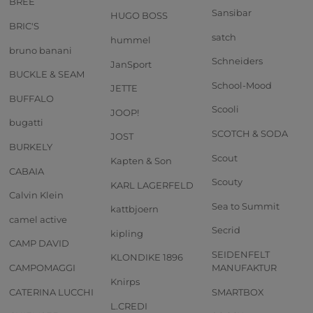
BREE
Sansibar
HUGO BOSS
BRIC'S
satch
hummel
bruno banani
Schneiders
JanSport
BUCKLE & SEAM
School-Mood
JETTE
BUFFALO
Scooli
JOOP!
bugatti
SCOTCH & SODA
JOST
BURKELY
Scout
Kapten & Son
CABAIA
Scouty
KARL LAGERFELD
Calvin Klein
Sea to Summit
kattbjoern
camel active
Secrid
kipling
CAMP DAVID
SEIDENFELT
KLONDIKE 1896
CAMPOMAGGI
MANUFAKTUR
Knirps
CATERINA LUCCHI
SMARTBOX
L.CREDI