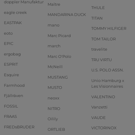
doppler Manufaktur
Maître
THULE
eagle creek
MANDARINA DUCK
TITAN
EASTPAK
mano
TOMMY HILFIGER
eoto
Marc Picard
TOM TAILOR
EPIC
march
travelite
ergobag
Marc O'Polo
TRU VIRTU
ESPRIT
McNeill
U.S. POLO ASSN.
Esquire
MUSTANG
Unio Hamburg x
Farmhood
Les Visionnaires
MUSTO
Fjällräven
VALENTINO
neoxx
FOSSIL
Vanzetti
NITRO
FRAAS
VAUDE
Oilily
FREDsBRUDER
VICTORINOX
ORTLIEB