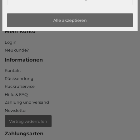
Barrierefreiheitserklärung
Jobs
Unsere Stores
Alle akzeptieren
Mein Konto
Login
Neukunde?
Informationen
Kontakt
Rücksendung
Rückrufservice
Hilfe & FAQ
Zahlung und Versand
Newsletter
Vertrag widerrufen
Zahlungsarten