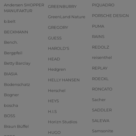
Andersen SHOPPER
PIQUADRO
GREENBURRY
MANUFAKTUR
PORSCHE DESIGN
GreenLand Nature
b.belt
PUMA
GREGORY
BECKMANN
RAINS
GUESS
Bench.
REDOLZ
HAROLD'S
Bergpfeil
reisenthel
HEAD
Betty Barclay
REPLAY
Hedgren
BIASIA
ROECKL
HELLY HANSEN
Bodenschatz
RONCATO
Herschel
Bogner
Sacher
HEYS
boscha
SADDLER
H.I.S
BOSS
SALEWA
Horizn Studios
Braun Büffel
Samsonite
HUGO