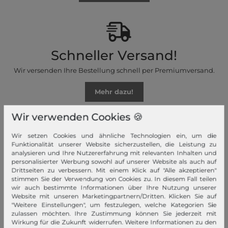
Schneller Versand!
Wir versenden Ihre Bestellung schnell per Premiumversand.
Mehr dazu!
Wir verwenden Cookies 🍪
Wir setzen Cookies und ähnliche Technologien ein, um die
Funktionalität unserer Website sicherzustellen, die Leistung zu
Ihre Vorteile
analysieren und Ihre Nutzererfahrung mit relevanten Inhalten und
personalisierter Werbung sowohl auf unserer Website als auch auf
Premiumversand, Große Auswahl, faire Preise, Freundlicher &
Drittseiten zu verbessern. Mit einem Klick auf "Alle akzeptieren"
stimmen Sie der Verwendung von Cookies zu. In diesem Fall teilen
schneller Service
wir auch bestimmte Informationen über Ihre Nutzung unserer
Website mit unseren Marketingpartnern/Dritten. Klicken Sie auf
Mehr dazu!
"Weitere Einstellungen", um festzulegen, welche Kategorien Sie
zulassen möchten. Ihre Zustimmung können Sie jederzeit mit
Wirkung für die Zukunft widerrufen. Weitere Informationen zu den