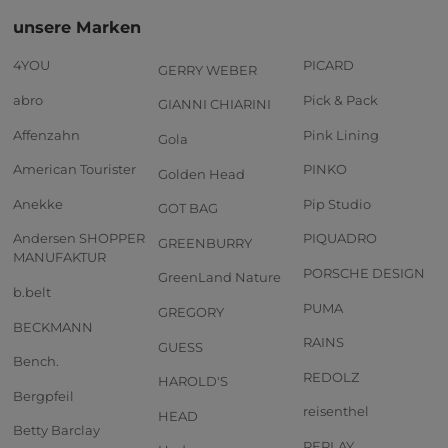
unsere Marken
4YOU
PICARD
GERRY WEBER
abro
Pick & Pack
GIANNI CHIARINI
Affenzahn
Pink Lining
Gola
American Tourister
PINKO
Golden Head
Anekke
Pip Studio
GOT BAG
Andersen SHOPPER
PIQUADRO
GREENBURRY
MANUFAKTUR
PORSCHE DESIGN
GreenLand Nature
b.belt
PUMA
GREGORY
BECKMANN
RAINS
GUESS
Bench.
REDOLZ
HAROLD'S
Bergpfeil
reisenthel
HEAD
Betty Barclay
REPLAY