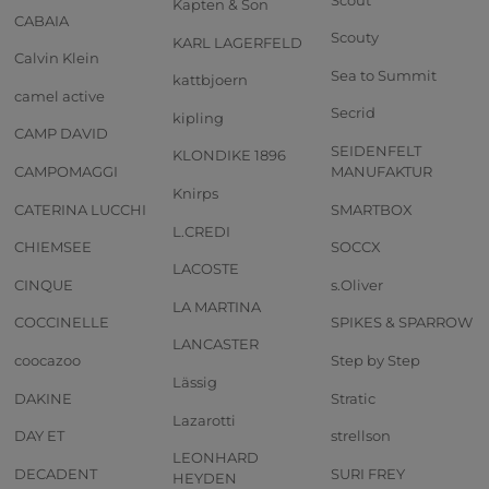
Kapten & Son
CABAIA
Scouty
KARL LAGERFELD
Calvin Klein
Sea to Summit
kattbjoern
camel active
Secrid
kipling
CAMP DAVID
SEIDENFELT
KLONDIKE 1896
CAMPOMAGGI
MANUFAKTUR
Knirps
CATERINA LUCCHI
SMARTBOX
L.CREDI
CHIEMSEE
SOCCX
LACOSTE
CINQUE
s.Oliver
LA MARTINA
COCCINELLE
SPIKES & SPARROW
LANCASTER
coocazoo
Step by Step
Lässig
DAKINE
Stratic
Lazarotti
DAY ET
strellson
LEONHARD
DECADENT
SURI FREY
HEYDEN