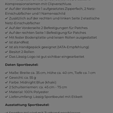
Kompressionsriemen mit Clipverschluss
Auf der Vorderseite 1 aufgesetztes Zipperfach, 2 Netz-
Einschubfächer und 1 Namensschild
Zusätzlich auf der rechten und linken Seite 2 elastische
Netz-Einschubfächer
Auf der Vorderseite 2 Befestigungen für Patches
Auf der rechten Seite 1 Befestigung für Patches
Mit fester Bodenplatte und leisen Rollen ausgestattet
Ist standfest
Ist als Handgepäck geeignet (IATA-Empfehlung)
Besitzt 2 Rollen
Das Lässig Logo ist gut sichtbar eingearbeitet
Daten Sportbeutel:
Maße: Breite ca. 35 cm, Höhe ca. 40 cm, Tiefe ca. 1 cm
Gewicht: ca. 55 g
Farbe: Midnight Blue (khaki)
2 Schulterriemen: ca. 45 cm - 75 cm
Material: 100% Polyester
Lieferumfang: Lässig Sportbeutel mit Etikett
Ausstattung Sportbeutel:
Sportbeutel wird mit Zugband geschlossen