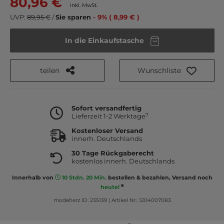
80,96 €
inkl. MwSt.
UVP:
89,95 €
/
Sie sparen
- 9% ( 8,99 € )
In die Einkaufstasche
teilen
Wunschliste
Sofort versandfertig
7
Lieferzeit 1-2 Werktage
Kostenloser Versand
innerh. Deutschlands
30 Tage Rückgaberecht
kostenlos innerh. Deutschlands
Innerhalb von
10 Stdn. 20 Min.
bestellen & bezahlen, Versand noch
8
heute!
modeherz ID: 235139
|
Artikel Nr.: 1204007083