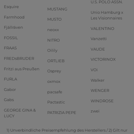
U.S. POLO ASSN.
Esquire
MUSTANG
Unio Hamburg x
Farmhood
Les Visionnaires
MUSTO
Fjällräven
VALENTINO
neoxx
FOSSIL
Vanzetti
NITRO
FRAAS
VAUDE
Oilily
FREDsBRUDER
VICTORINOX
ORTLIEB
Fritzi aus Preußen
VOi
Osprey
FURLA
Walker
oxmox
Gabor
WENGER
pacsafe
Gabs
WINDROSE
Pactastic
GEORGE GINA &
zwei
PATRIZIA PEPE
LUCY
1) Unverbindliche Preisempfehlung des Herstellers / 2) Gilt nur