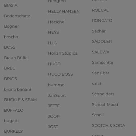
Hedgren
BIASIA
ROECKL
HELLY HANSEN
Bodenschatz
RONCATO
Herschel
Bogner
Sacher
HEYS
boscha
SADDLER
H.I.S
BOSS
SALEWA
Horizn Studios
Braun Büffel
Samsonite
HUGO
BREE
Sansibar
HUGO BOSS
BRIC'S
satch
hummel
bruno banani
Schneiders
JanSport
BUCKLE & SEAM
School-Mood
JETTE
BUFFALO
Scooli
JOOP!
bugatti
SCOTCH & SODA
JOST
BURKELY
Scout