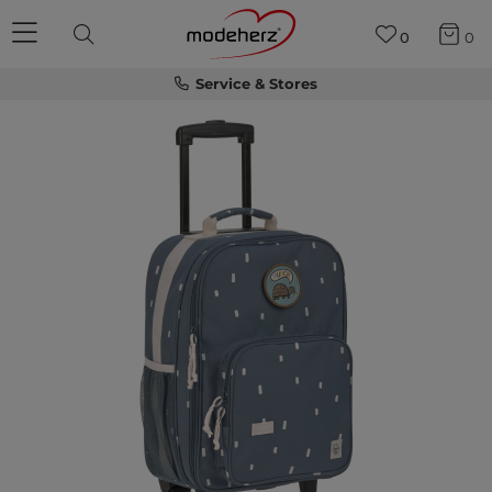
0
0
Service & Stores