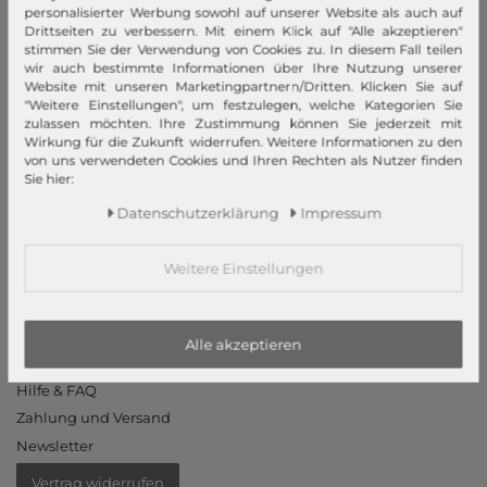
Datenschutzerklärung
personalisierter Werbung sowohl auf unserer Website als auch auf
Drittseiten zu verbessern. Mit einem Klick auf "Alle akzeptieren"
Datenschutzeinstellungen
stimmen Sie der Verwendung von Cookies zu. In diesem Fall teilen
Barrierefreiheitserklärung
wir auch bestimmte Informationen über Ihre Nutzung unserer
Website mit unseren Marketingpartnern/Dritten. Klicken Sie auf
Jobs
"Weitere Einstellungen", um festzulegen, welche Kategorien Sie
Unsere Stores
zulassen möchten. Ihre Zustimmung können Sie jederzeit mit
Wirkung für die Zukunft widerrufen. Weitere Informationen zu den
von uns verwendeten Cookies und Ihren Rechten als Nutzer finden
Mein Konto
Sie hier:
Login
Daten­schutz­erklärung
Impressum
Neukunde?
Informationen
Weitere Einstellungen
Kontakt
Rücksendung
Alle akzeptieren
Rückrufservice
Hilfe & FAQ
Zahlung und Versand
Newsletter
Vertrag widerrufen