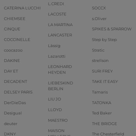
L.CREDI
CATERINA LUCCHI
SOCCX
LACOSTE
CHIEMSEE
s.Oliver
LA MARTINA
CINQUE
SPIKES & SPARROW
LANCASTER
COCCINELLE
Step by Step
Lässig
coocazoo
Stratic
Lazarotti
DAKINE
strellson
LEONHARD
DAY ET
SURI FREY
HEYDEN
DECADENT
TAKE IT EASY
LIEBESKIND
BERLIN
DELSEY PARIS
Tamaris
LIU JO
DerDieDas
TATONKA
LLOYD
Desigual
Ted Baker
MAESTRO
deuter
THE BRIDGE
MAISON
DKNY
The Chesterfield