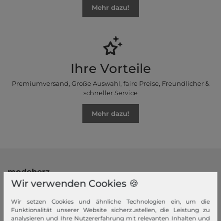
Mehr dazu!
Ihre Vorteile
Premiumversand, Große Auswahl, faire Preise, Freundlicher &
schneller Service
Mehr dazu!
modeherz
Wir verwenden Cookies 🍪
Impressum
AGB
Wir setzen Cookies und ähnliche Technologien ein, um die
Funktionalität unserer Website sicherzustellen, die Leistung zu
Widerrufsrecht
analysieren und Ihre Nutzererfahrung mit relevanten Inhalten und