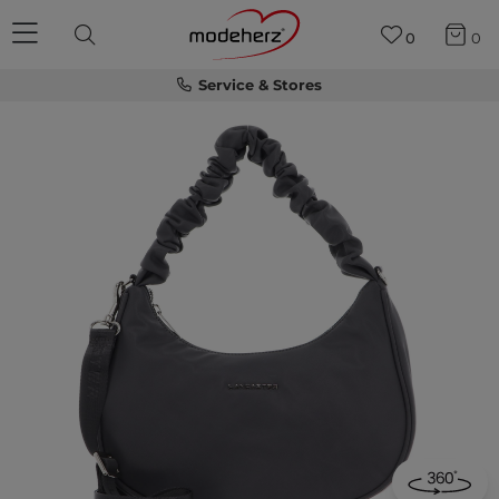
0
0
Service & Stores