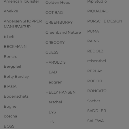
American Tourister
Pip Studio
Golden Head
Anekke
PIQUADRO
GOT BAG
Andersen SHOPPER
PORSCHE DESIGN
GREENBURRY
MANUFAKTUR
PUMA
GreenLand Nature
b.belt
RAINS
GREGORY
BECKMANN
REDOLZ
GUESS
Bench.
reisenthel
HAROLD'S
Bergpfeil
REPLAY
HEAD
Betty Barclay
ROECKL
Hedgren
BIASIA
RONCATO
HELLY HANSEN
Bodenschatz
Sacher
Herschel
Bogner
SADDLER
HEYS
boscha
SALEWA
H.I.S
BOSS