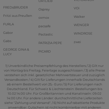
ORTLIEB
FREDsBRUDER
VOi
Osprey
Fritzi aus Preußen
Walker
oxmox
FURLA
WENGER
pacsafe
Gabor
WINDROSE
Pactastic
Gabs
zwei
PATRIZIA PEPE
GEORGE GINA &
PICARD
LUCY
1) Unverbindliche Preisempfehlung des Herstellers / 2) Gilt nur
von Montag bis Freitag, Feiertage ausgeschlossen / 3) alle Preise
verstehen sich inkl. gesetzlicher Mehrwertsteuer und zuzüglich
Versandkosten / 4) Gilt für Lieferungen innerhalb Deutschlands
ab einem Bestellwert von 25,- Euro / 5) Für Lieferungen nach
Deutschland. Für Schweiz & Liechtenstein: Bestellungen bis
10.02 14:00 Uhr. Für Großbritannien und Kanalinseln: 09.02
14:00 Uhr. Für andere Länder: durchschnittliche Lieferzeiten
siehe "Zahlung und Versand". / 6) Nicht auf rabattierte Produkte
anwendbar. Gutschein ist nicht kombinierbar mit anderen