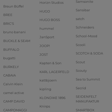
Samsonite
Horizn Studios
Braun Büffel
Sansibar
HUGO
BREE
satch
HUGO BOSS
BRIC'S
Schneiders
hummel
bruno banani
School-Mood
JanSport
BUCKLE & SEAM
Scooli
JOOP!
BUFFALO
SCOTCH & SODA
JOST
bugatti
Scout
Kapten & Son
BURKELY
Scouty
KARL LAGERFELD
CABAIA
Sea to Summit
kattbjoern
Calvin Klein
Secrid
kipling
camel active
SEIDENFELT
KLONDIKE 1896
CAMP DAVID
MANUFAKTUR
Knirps
CAMPOMAGGI
SMARTBOX