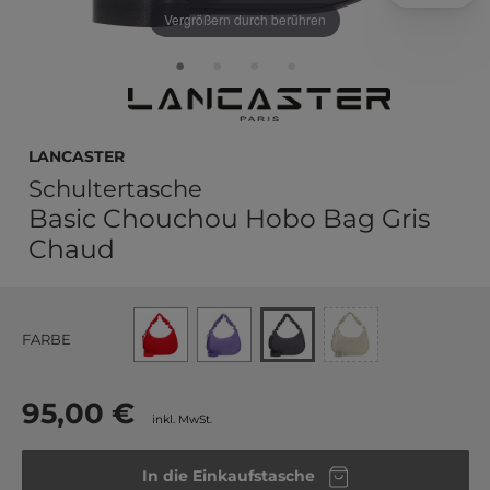
Vergrößern durch berühren
LANCASTER
Schultertasche
Basic Chouchou Hobo Bag Gris
Chaud
FARBE
95,00 €
inkl. MwSt.
In die Einkaufstasche