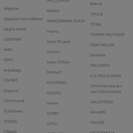
MOLLERUS
Brand
doppler
Maître
THULE
doppler Manufaktur
MANDARINA DUCK
TITAN
eagle creek
mano
TOMMY HILFIGER
EASTPAK
Marc Picard
TOM TAILOR
eoto
march
travelite
EPIC
Marc O'Polo
TRU VIRTU
ergobag
McNeill
U.S. POLO ASSN.
ESPRIT
MUSTANG
Unio Hamburg x
Esquire
Les Visionnaires
MUSTO
Farmhood
VALENTINO
neoxx
Fjällräven
Vanzetti
NITRO
FOSSIL
VAUDE
Oilily
FRAAS
VICTORINOX