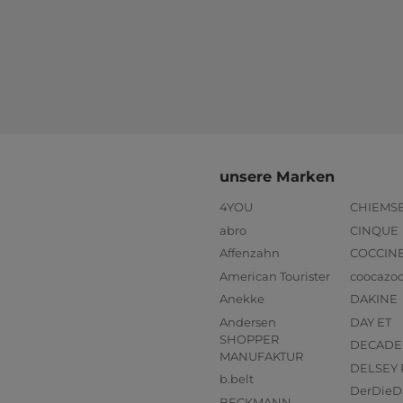
unsere Marken
4YOU
CHIEMS
abro
CINQUE
Affenzahn
COCCIN
American Tourister
coocazo
Anekke
DAKINE
Andersen
DAY ET
SHOPPER
DECADE
MANUFAKTUR
DELSEY 
b.belt
DerDieD
BECKMANN