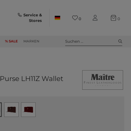
Service &
0
0
Stores
Suchen ...
% SALE
MARKEN
Purse LH11Z Wallet