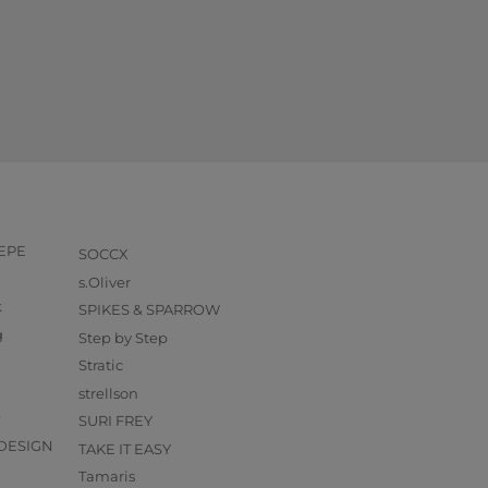
PEPE
SOCCX
s.Oliver
k
SPIKES & SPARROW
g
Step by Step
Stratic
strellson
O
SURI FREY
DESIGN
TAKE IT EASY
Tamaris