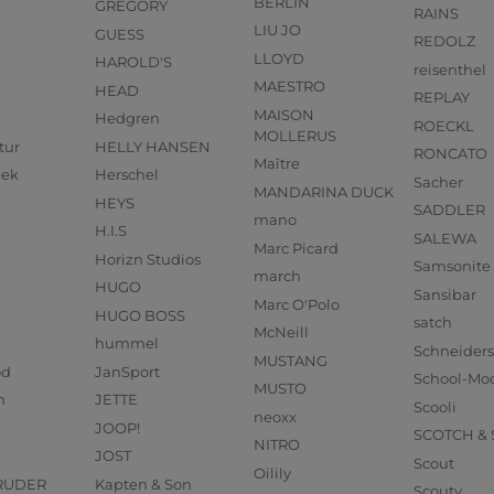
BERLIN
GREGORY
RAINS
LIU JO
GUESS
REDOLZ
LLOYD
HAROLD'S
reisenthel
MAESTRO
HEAD
REPLAY
MAISON
Hedgren
ROECKL
MOLLERUS
tur
HELLY HANSEN
RONCATO
Maître
eek
Herschel
Sacher
MANDARINA DUCK
HEYS
SADDLER
mano
H.I.S
SALEWA
Marc Picard
Horizn Studios
Samsonite
march
HUGO
Sansibar
Marc O'Polo
HUGO BOSS
satch
McNeill
hummel
Schneider
MUSTANG
od
JanSport
School-Mo
MUSTO
n
JETTE
Scooli
neoxx
JOOP!
SCOTCH &
NITRO
JOST
Scout
Oilily
RUDER
Kapten & Son
Scouty