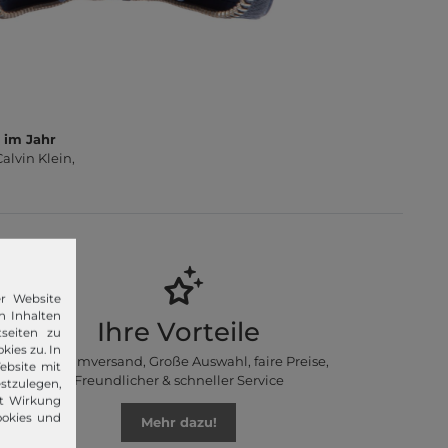
 im Jahr
lvin Klein,
er Website
n Inhalten
Ihre Vorteile
seiten zu
kies zu. In
Premiumversand, Große Auswahl, faire Preise,
ebsite mit
Freundlicher & schneller Service
stzulegen,
it Wirkung
ookies und
Mehr dazu!