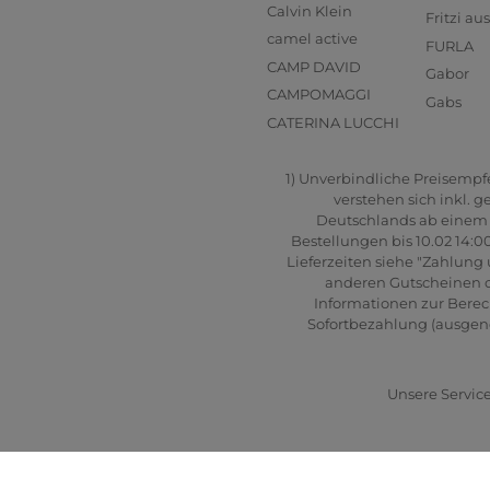
Calvin Klein
Fritzi a
camel active
FURLA
CAMP DAVID
Gabor
CAMPOMAGGI
Gabs
CATERINA LUCCHI
1) Unverbindliche Preisempfeh
verstehen sich inkl. 
Deutschlands ab einem B
Bestellungen bis 10.02 14:0
Lieferzeiten siehe "Zahlung 
anderen Gutscheinen od
Informationen zur Berec
Sofortbezahlung (ausgenom
Unsere Service