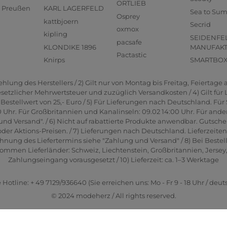
ORTLIEB
us Preußen
KARL LAGERFELD
Sea to Su
Osprey
kattbjoern
Secrid
oxmox
kipling
SEIDENFE
pacsafe
KLONDIKE 1896
MANUFAK
Pactastic
Knirps
SMARTBO
lung des Herstellers / 2) Gilt nur von Montag bis Freitag, Feiertage a
gesetzlicher Mehrwertsteuer und zuzüglich Versandkosten / 4) Gilt für
estellwert von 25,- Euro / 5) Für Lieferungen nach Deutschland. Für 
0 Uhr. Für Großbritannien und Kanalinseln: 09.02 14:00 Uhr. Für ande
und Versand". / 6) Nicht auf rabattierte Produkte anwendbar. Gutsche
er Aktions-Preisen. / 7) Lieferungen nach Deutschland. Lieferzeite
hnung des Liefertermins siehe "Zahlung und Versand" / 8) Bei Bestel
men Lieferländer: Schweiz, Liechtenstein, Großbritannien, Jersey, G
Zahlungseingang vorausgesetzt / 10) Lieferzeit: ca. 1–3 Werktage
 Hotline: + 49 7129/936640 (Sie erreichen uns: Mo - Fr 9 - 18 Uhr / deut
© 2024 modeherz / All rights reserved.