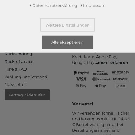
Daten­schutz­erklärung
Impressum
Weitere Einstellungen
Informationen
Zahlungsarten
Alle akzeptieren
PayPal, Kauf auf Rechnung,
Kontakt
Amazon Pay, Vor­kasse,
Rücksendung
Kredit­karte, Apple Pay,
Rückrufservice
Google Pay
...
mehr erfahren
Hilfe & FAQ
Zahlung und Versand
Newsletter
Vertrag widerrufen
Versand
Wir versenden schnell, sicher
und kostenlos mit DHL (ab 25
€ Bestell­wert - gilt nur bei
Bestel­lungen inner­halb