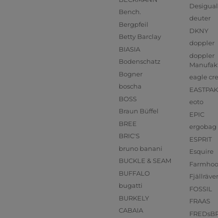
Desigual
Bench.
deuter
Bergpfeil
DKNY
Betty Barclay
doppler
BIASIA
doppler
Bodenschatz
Manufak
Bogner
eagle cr
boscha
EASTPAK
BOSS
eoto
Braun Büffel
EPIC
BREE
ergobag
BRIC'S
ESPRIT
bruno banani
Esquire
BUCKLE & SEAM
Farmho
BUFFALO
Fjällräve
bugatti
FOSSIL
BURKELY
FRAAS
CABAIA
FREDsB