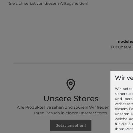
Sie sich selbst von diesem Alltagshelden!
modeher
Für unsere
Wir v
Wir setze
sicherzus
Unsere Stores
und pers
verbessern
Alle Produkte live sehen und spüren! Wir freuen uns auf
diesem Fa
Ihren Besuch in einem unserer Stores.
unseren M
welche Ka
für die Z
Jetzt ansehen!
Ihren Rech