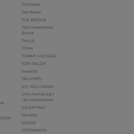
TATONKA
Ted Baker
THE BRIDGE
The Chesterfield
Brand
THULE
TITAN
TOMMY HILFIGER
TOM TAILOR
travelite
TRU VIRTU
U.S. POLO ASSN.
Unio Hamburg x
s
Les Visionnaires
od
VALENTINO
Vanzetti
 SODA
VAUDE
VICTORINOX