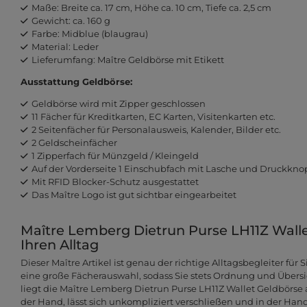
Maße: Breite ca. 17 cm, Höhe ca. 10 cm, Tiefe ca. 2,5 cm
Gewicht: ca. 160 g
Farbe: Midblue (blaugrau)
Material: Leder
Lieferumfang: Maître Geldbörse mit Etikett
Ausstattung Geldbörse:
Geldbörse wird mit Zipper geschlossen
11 Fächer für Kreditkarten, EC Karten, Visitenkarten etc.
2 Seitenfächer für Personalausweis, Kalender, Bilder etc.
2 Geldscheinfächer
1 Zipperfach für Münzgeld / Kleingeld
Auf der Vorderseite 1 Einschubfach mit Lasche und Druckkno
Mit RFID Blocker-Schutz ausgestattet
Das Maître Logo ist gut sichtbar eingearbeitet
Maître Lemberg Dietrun Purse LH11Z Wallet
Ihren Alltag
Dieser Maître Artikel ist genau der richtige Alltagsbegleiter für 
eine große Fächerauswahl, sodass Sie stets Ordnung und Über
liegt die Maître Lemberg Dietrun Purse LH11Z Wallet Geldbörse
der Hand, lässt sich unkompliziert verschließen und in der Ha