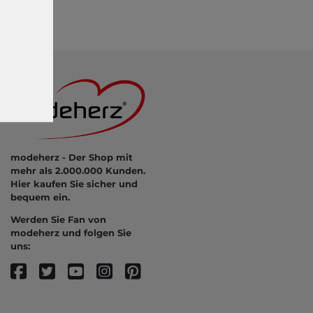
modeherz - Der Shop mit
mehr als 2.000.000 Kunden.
Hier kaufen Sie sicher und
bequem ein.
Werden Sie Fan von
modeherz und folgen Sie
uns: