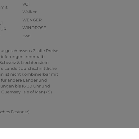
VOi
mmit
Walker
WENGER
LT
WINDROSE
TUR
zwei
X
usgeschlossen / 3) alle Preise
 Lieferungen innerhalb
Schweiz & Liechtenstein:
re Länder: durchschnittliche
in ist nicht kombinierbar mit
n für andere Länder und
lungen bis 16:00 Uhr und
uernsey, Isle of Man) / 9)
sches Festnetz)