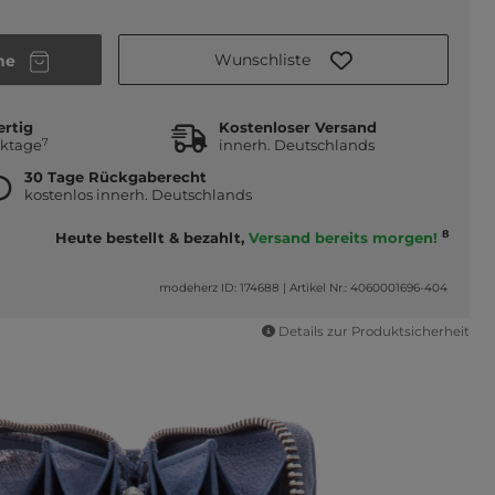
Wunschliste
he
ertig
Kostenloser Versand
7
rktage
innerh. Deutschlands
30 Tage Rückgaberecht
kostenlos innerh. Deutschlands
8
Heute bestellt & bezahlt,
Versand bereits morgen!
modeherz ID: 174688
|
Artikel Nr.: 4060001696-404
Details zur Produktsicherheit