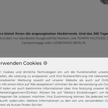
z bietet Ihnen die angesagtesten Modetrends. Und das 365 Tage
 Kunden nur das Beste! Ausgewählte Marken, wie TOMMY HILFIGER, Ca
Campomaggi oder LIEBESKIND BERLIN.
erwenden Cookies 🍪
n Cookies und ähnliche Technologien ein, um die Funktionalität unser
tellen, die Leistung zu analysieren und Ihre Nutzererfahrung mit relevante
Schneller Versand!
onalisierter Werbung sowohl auf unserer Website als auch auf Dritt
. Mit einem Klick auf "Alle akzeptieren" stimmen Sie der Verwendung von Coo
Wir versenden Ihre Bestellung schnell per
ll teilen wir auch bestimmte Informationen über Ihre Nutzung unserer W
Premiumversand.
arketingpartnern/Dritten. Klicken Sie auf "Weitere Einstellungen", um fe
tegorien Sie zulassen möchten. Ihre Zustimmung können Sie jederzeit m
ukunft widerrufen. Weitere Informationen zu den von uns verwendeten C
Mehr dazu!
ten als Nutzer finden Sie hier: