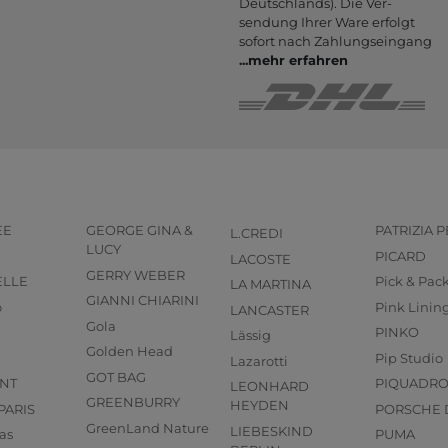
Deutsch­lands). Die Ver­
sendung Ihrer Ware er­folgt
sofort nach Zahlungs­eingang
...
mehr erfahren
EE
GEORGE GINA &
PATRIZIA 
L.CREDI
LUCY
PICARD
LACOSTE
GERRY WEBER
ELLE
Pick & Pac
LA MARTINA
GIANNI CHIARINI
o
Pink Linin
LANCASTER
Gola
PINKO
Lässig
Golden Head
Pip Studio
Lazarotti
GOT BAG
NT
PIQUADR
LEONHARD
GREENBURRY
HEYDEN
PARIS
PORSCHE 
GreenLand Nature
LIEBESKIND
as
PUMA