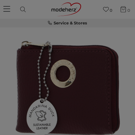
0
0
Service & Stores