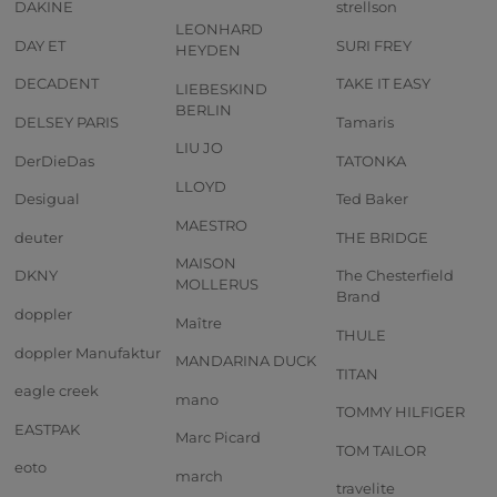
DAKINE
strellson
LEONHARD
DAY ET
SURI FREY
HEYDEN
DECADENT
TAKE IT EASY
LIEBESKIND
BERLIN
DELSEY PARIS
Tamaris
LIU JO
DerDieDas
TATONKA
LLOYD
Desigual
Ted Baker
MAESTRO
deuter
THE BRIDGE
MAISON
DKNY
The Chesterfield
MOLLERUS
Brand
doppler
Maître
THULE
doppler Manufaktur
MANDARINA DUCK
TITAN
eagle creek
mano
TOMMY HILFIGER
EASTPAK
Marc Picard
TOM TAILOR
eoto
march
travelite