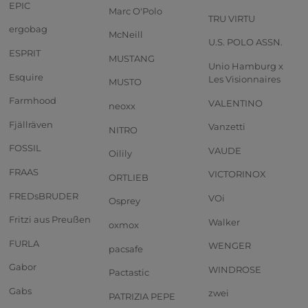
EPIC
Marc O'Polo
TRU VIRTU
ergobag
McNeill
U.S. POLO ASSN.
ESPRIT
MUSTANG
Unio Hamburg x
Esquire
Les Visionnaires
MUSTO
Farmhood
VALENTINO
neoxx
Fjällräven
Vanzetti
NITRO
FOSSIL
VAUDE
Oilily
FRAAS
VICTORINOX
ORTLIEB
FREDsBRUDER
VOi
Osprey
Fritzi aus Preußen
Walker
oxmox
FURLA
WENGER
pacsafe
Gabor
WINDROSE
Pactastic
Gabs
zwei
PATRIZIA PEPE