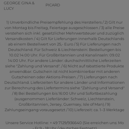
GEORGE GINA &
PICARD
LUCY
1) Unverbindliche Preisempfehlung des Herstellers / 2) Gilt nur
von Montag bis Freitag, Feiertage ausgeschlossen / 3) alle Preise
verstehen sich inkl. gesetzlicher Mehrwertsteuer und zuzüglich
Versandkosten / 4) Gilt für Lieferungen innerhalb Deutschlands
ab einem Bestellwert von 25,- Euro / 5) Für Lieferungen nach
Deutschland. Für Schweiz & Liechtenstein: Bestellungen bis
10.02 14:00 Uhr. Für Großbritannien und Kanalinseln: 09.02
14:00 Uhr. Für andere Länder: durchschnittliche Lieferzeiten
siehe "Zahlung und Versand". / 6) Nicht auf rabattierte Produkte
anwendbar. Gutschein ist nicht kombinierbar mit anderen
Gutscheinen oder Aktions-Preisen. / 7) Lieferungen nach
Deutschland. Lieferzeiten für andere Länder und Informationen
zur Berechnung des Liefertermins siehe "Zahlung und Versand"
/ 8) Bei Bestellungen bis 16:00 Uhr und Sofortbezahlung
(ausgenommen Lieferländer: Schweiz, Liechtenstein,
Großbritannien, Jersey, Guernsey, Isle of Man) / 9)
Zahlungseingang vorausgesetzt / 10) Lieferzeit: ca. 1–3 Werktage
Unsere Service Hotline: + 49 7129/936640 (Sie erreichen uns: Mo
- Fr 9 - 18 Uhr / deutsches Festnetz)