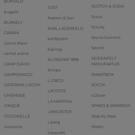
BUFFALO
SCOTCH & SODA
JOST
bugatti
Scout
Kapten & Son
BURKELY
Scouty
KARL LAGERFELD
CABAIA
Sea to Summit
kattbjoern
Calvin Klein
Secrid
kipling
camel active
SEIDENFELT
KLONDIKE 1896
CAMP DAVID
MANUFAKTUR
Knirps
CAMPOMAGGI
SMARTBOX
L.CREDI
CATERINA LUCCHI
SOCCX
LACOSTE
CHIEMSEE
s.Oliver
LA MARTINA
CINQUE
SPIKES & SPARROW
LANCASTER
COCCINELLE
Step by Step
Lässig
coocazoo
Stratic
Lazarotti