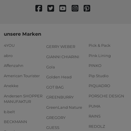
unsere Marken
4YOU
Pick & Pack
GERRY WEBER
abro
Pink Lining
GIANNI CHIARINI
Affenzahn
PINKO
Gola
American Tourister
Pip Studio
Golden Head
Anekke
PIQUADRO
GOT BAG
Andersen SHOPPER
PORSCHE DESIGN
GREENBURRY
MANUFAKTUR
PUMA
GreenLand Nature
b.belt
RAINS
GREGORY
BECKMANN
REDOLZ
GUESS