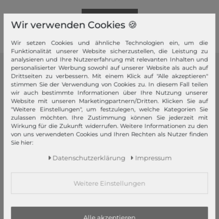
Mehr dazu!
Wir verwenden Cookies 🍪
Wir setzen Cookies und ähnliche Technologien ein, um die
Funktionalität unserer Website sicherzustellen, die Leistung zu
analysieren und Ihre Nutzererfahrung mit relevanten Inhalten und
personalisierter Werbung sowohl auf unserer Website als auch auf
modeherz
Drittseiten zu verbessern. Mit einem Klick auf "Alle akzeptieren"
stimmen Sie der Verwendung von Cookies zu. In diesem Fall teilen
Impressum
wir auch bestimmte Informationen über Ihre Nutzung unserer
Website mit unseren Marketingpartnern/Dritten. Klicken Sie auf
AGB
"Weitere Einstellungen", um festzulegen, welche Kategorien Sie
Widerrufsrecht
zulassen möchten. Ihre Zustimmung können Sie jederzeit mit
Wirkung für die Zukunft widerrufen. Weitere Informationen zu den
Datenschutzerklärung
von uns verwendeten Cookies und Ihren Rechten als Nutzer finden
Datenschutzeinstellungen
Sie hier:
Barrierefreiheitserklärung
Daten­schutz­erklärung
Impressum
Jobs
Unsere Stores
Weitere Einstellungen
Mein Konto
Alle akzeptieren
Login