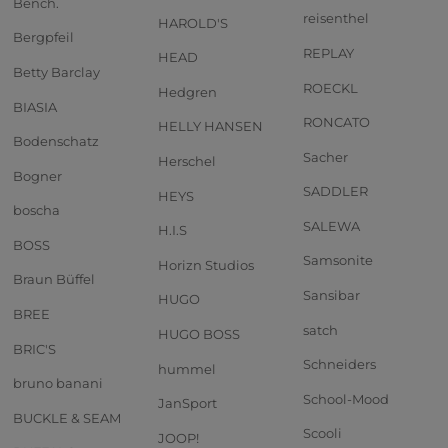
Bench.
reisenthel
HAROLD'S
Bergpfeil
REPLAY
HEAD
Betty Barclay
ROECKL
Hedgren
BIASIA
RONCATO
HELLY HANSEN
Bodenschatz
Sacher
Herschel
Bogner
SADDLER
HEYS
boscha
SALEWA
H.I.S
BOSS
Samsonite
Horizn Studios
Braun Büffel
Sansibar
HUGO
BREE
satch
HUGO BOSS
BRIC'S
Schneiders
hummel
bruno banani
School-Mood
JanSport
BUCKLE & SEAM
Scooli
JOOP!