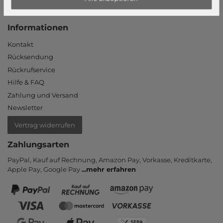
Neukunde?
Informationen
Kontakt
Rücksendung
Rückrufservice
Hilfe & FAQ
Zahlung und Versand
Newsletter
Vertrag widerrufen
Zahlungsarten
PayPal, Kauf auf Rechnung, Amazon Pay, Vor­kasse, Kredit­karte,
Apple Pay, Google Pay
...
mehr erfahren