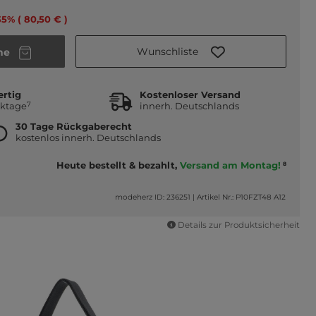
35% ( 80,50 € )
Wunschliste
he
ertig
Kostenloser Versand
7
rktage
innerh. Deutschlands
30 Tage Rückgaberecht
kostenlos innerh. Deutschlands
Heute bestellt & bezahlt,
Versand am Montag!
8
modeherz ID: 236251
|
Artikel Nr.: P10FZT48 A12
Details zur Produktsicherheit