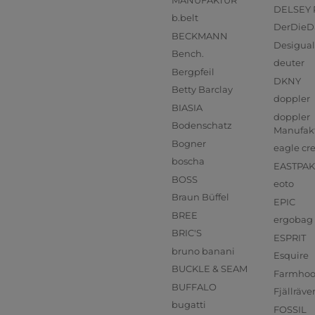
DELSEY 
b.belt
DerDieD
BECKMANN
Desigual
Bench.
deuter
Bergpfeil
DKNY
Betty Barclay
doppler
BIASIA
doppler
Bodenschatz
Manufak
Bogner
eagle cr
boscha
EASTPAK
BOSS
eoto
Braun Büffel
EPIC
BREE
ergobag
BRIC'S
ESPRIT
bruno banani
Esquire
BUCKLE & SEAM
Farmho
BUFFALO
Fjällräve
bugatti
FOSSIL