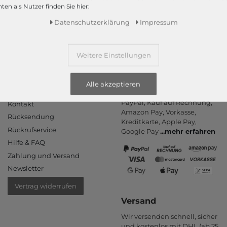
ten als Nutzer finden Sie hier:
Mehr dazu!
Daten­schutz­erklärung
Impressum
Weitere Einstellungen
Alle akzeptieren
Informationen
Zahlungsarten
PayPal, Kauf auf Rechnung,
Kontakt
Amazon Pay, Vor­kasse,
Rücksendung
Kredit­karte, Apple Pay,
Rückrufservice
Google Pay
...
mehr erfahren
Hilfe & FAQ
Zahlung und Versand
Newsletter
Vertrag widerrufen
Versand
Wir versenden schnell, sicher
und kostenlos mit DHL (ab 25