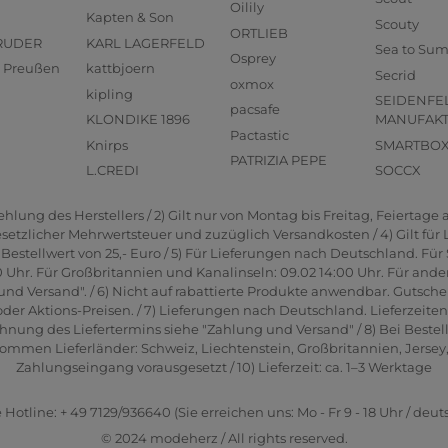
Oilily
Kapten & Son
Scouty
ORTLIEB
RUDER
KARL LAGERFELD
Sea to Su
Osprey
us Preußen
kattbjoern
Secrid
oxmox
kipling
SEIDENFE
pacsafe
KLONDIKE 1896
MANUFAK
Pactastic
Knirps
SMARTBO
PATRIZIA PEPE
L.CREDI
SOCCX
lung des Herstellers / 2) Gilt nur von Montag bis Freitag, Feiertage a
gesetzlicher Mehrwertsteuer und zuzüglich Versandkosten / 4) Gilt für
estellwert von 25,- Euro / 5) Für Lieferungen nach Deutschland. Für 
0 Uhr. Für Großbritannien und Kanalinseln: 09.02 14:00 Uhr. Für ande
und Versand". / 6) Nicht auf rabattierte Produkte anwendbar. Gutsche
er Aktions-Preisen. / 7) Lieferungen nach Deutschland. Lieferzeite
hnung des Liefertermins siehe "Zahlung und Versand" / 8) Bei Bestel
men Lieferländer: Schweiz, Liechtenstein, Großbritannien, Jersey, G
Zahlungseingang vorausgesetzt / 10) Lieferzeit: ca. 1–3 Werktage
 Hotline: + 49 7129/936640 (Sie erreichen uns: Mo - Fr 9 - 18 Uhr / deut
© 2024 modeherz / All rights reserved.