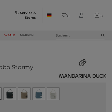
Service &
0
0
Stores
Suchen ...
% SALE
MARKEN
Hobo Stormy