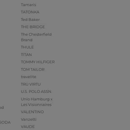
Tamaris
TATONKA
Ted Baker
THE BRIDGE
The Chesterfield
Brand
THULE
TITAN
TOMMY HILFIGER
TOM TAILOR
travelite
TRU VIRTU
U.S. POLO ASSN.
Unio Hamburg x
s
Les Visionnaires
od
VALENTINO
Vanzetti
 SODA
VAUDE