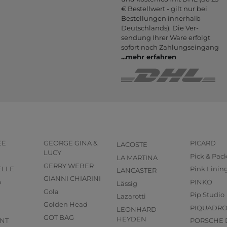
€ Bestell­wert - gilt nur bei
Bestel­lungen inner­halb
Deutsch­lands). Die Ver­
sendung Ihrer Ware er­folgt
sofort nach Zahlungs­eingang
...
mehr erfahren
EE
GEORGE GINA &
PICARD
LACOSTE
LUCY
Pick & Pac
LA MARTINA
GERRY WEBER
ELLE
Pink Linin
LANCASTER
GIANNI CHIARINI
o
PINKO
Lässig
Gola
Pip Studio
Lazarotti
Golden Head
PIQUADR
LEONHARD
GOT BAG
HEYDEN
NT
PORSCHE 