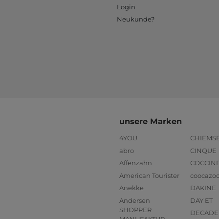
Login
Neukunde?
unsere Marken
4YOU
CHIEMS
abro
CINQUE
Affenzahn
COCCIN
American Tourister
coocazo
Anekke
DAKINE
Andersen
DAY ET
SHOPPER
DECADE
MANUFAKTUR