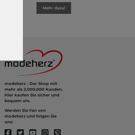
Mehr dazu!
modeherz - Der Shop mit
mehr als 2.000.000 Kunden.
Hier kaufen Sie sicher und
bequem ein.
Werden Sie Fan von
modeherz und folgen Sie
uns: