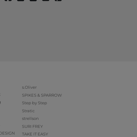
s.Oliver
k
SPIKES & SPARROW
g
Step by Step
Stratic
strellson
O
SURI FREY
DESIGN
TAKE IT EASY