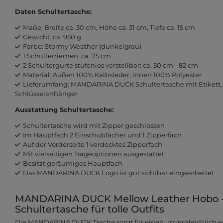
Daten Schultertasche:
Maße: Breite ca. 30 cm, Höhe ca. 31 cm, Tiefe ca. 15 cm
Gewicht: ca. 950 g
Farbe: Stormy Weather (dunkelgrau)
1 Schulterriemen: ca. 75 cm
2 Schultergurte stufenlos verstellbar: ca. 50 cm - 82 cm
Material: Außen 100% Kalbsleder, innen 100% Polyester
Lieferumfang: MANDARINA DUCK Schultertasche mit Etikett, 1 
Schlüsselanhänger
Ausstattung Schultertasche:
Schultertasche wird mit Zipper geschlossen
Im Hauptfach 2 Einschubfächer und 1 Zipperfach
Auf der Vorderseite 1 verdecktes Zipperfach
Mit vielseitigen Trageoptionen ausgestattet
Besitzt geräumiges Hauptfach
Das MANDARINA DUCK Logo ist gut sichtbar eingearbeitet
MANDARINA DUCK Mellow Leather Hobo - 
Schultertasche für tolle Outfits
Die MANDARINA DUCK Tasche sorgt für einen unvergleichlich e