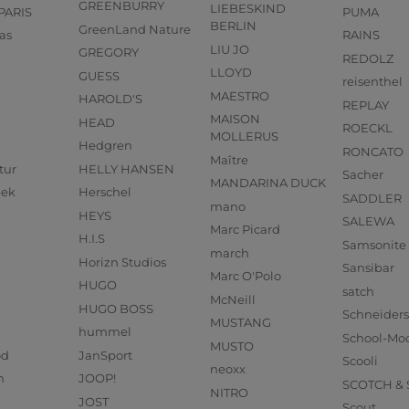
GREENBURRY
LIEBESKIND
PARIS
PUMA
BERLIN
GreenLand Nature
as
RAINS
LIU JO
GREGORY
REDOLZ
LLOYD
GUESS
reisenthel
MAESTRO
HAROLD'S
REPLAY
MAISON
HEAD
ROECKL
MOLLERUS
Hedgren
RONCATO
Maître
tur
HELLY HANSEN
Sacher
MANDARINA DUCK
eek
Herschel
SADDLER
mano
HEYS
SALEWA
Marc Picard
H.I.S
Samsonite
march
Horizn Studios
Sansibar
Marc O'Polo
HUGO
satch
McNeill
HUGO BOSS
Schneider
MUSTANG
hummel
School-Mo
MUSTO
od
JanSport
Scooli
neoxx
n
JOOP!
SCOTCH &
NITRO
JOST
Scout