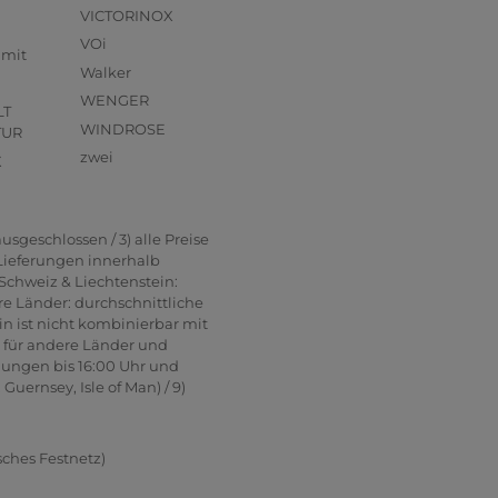
VICTORINOX
VOi
mmit
Walker
WENGER
LT
WINDROSE
TUR
zwei
X
usgeschlossen / 3) alle Preise
 Lieferungen innerhalb
Schweiz & Liechtenstein:
re Länder: durchschnittliche
in ist nicht kombinierbar mit
n für andere Länder und
lungen bis 16:00 Uhr und
uernsey, Isle of Man) / 9)
sches Festnetz)