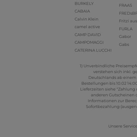
BURKELY
FRAAS
CABAIA
FREDsB
Calvin Klein
Fritzi a
camel active
FURLA
CAMP DAVID
Gabor
CAMPOMAGGI
Gabs
CATERINA LUCCHI
1) Unverbindliche Preisempfeh
verstehen sich inkl. 
Deutschlands ab einem B
Bestellungen bis 10.02 14:0
Lieferzeiten siehe "Zahlung 
anderen Gutscheinen od
Informationen zur Berec
Sofortbezahlung (ausgenom
Unsere Service