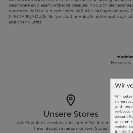
Besondere an diesem Artikel ist, dass Sie ihn durch die versch
entweder als Schultertasche oder als Rucksack tragen können. 
MANDARINA DUCK Mellow Leather Hobo Schultertasche schlicht
jeglichen Outfits.
modeher
Für unsere
Wir v
Wir setze
sicherzus
und pers
Unsere Stores
verbessern
diesem Fa
unseren M
Alle Produkte live sehen und spüren! Wir freuen uns auf
welche Ka
Ihren Besuch in einem unserer Stores.
für die Z