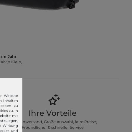
 im Jahr
lvin Klein,
er Website
n Inhalten
seiten zu
Ihre Vorteile
kies zu. In
ebsite mit
stzulegen,
Premiumversand, Große Auswahl, faire Preise,
it Wirkung
Freundlicher & schneller Service
ookies und