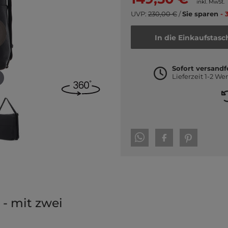
inkl. MwSt.
UVP:
230,00 €
/
Sie sparen
- 
In die Einkaufstasc
Sofort versandf
Lieferzeit 1-2 We
- mit zwei