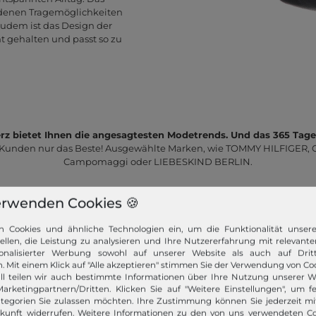
iedenen Tragemöglichkeiten
Zudem ist das Design der
 gehalten und passt so zu
z bietet Ihnen die angesagtesten Modetrends. Und das 365 Tage
 Kunden nur das Beste! Ausgewählte Marken, wie TOMMY HILFIGER, Ca
Campomaggi oder LIEBESKIND BERLIN.
erwenden Cookies 🍪
n Cookies und ähnliche Technologien ein, um die Funktionalität unser
tellen, die Leistung zu analysieren und Ihre Nutzererfahrung mit relevante
onalisierter Werbung sowohl auf unserer Website als auch auf Dritt
Schneller Versand!
. Mit einem Klick auf "Alle akzeptieren" stimmen Sie der Verwendung von Coo
ll teilen wir auch bestimmte Informationen über Ihre Nutzung unserer W
arketingpartnern/Dritten. Klicken Sie auf "Weitere Einstellungen", um fe
Wir versenden Ihre Bestellung schnell per
tegorien Sie zulassen möchten. Ihre Zustimmung können Sie jederzeit m
Premiumversand.
ukunft widerrufen. Weitere Informationen zu den von uns verwendeten C