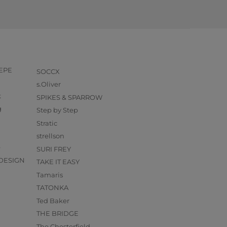
PEPE
SOCCX
s.Oliver
k
SPIKES & SPARROW
g
Step by Step
Stratic
strellson
O
SURI FREY
DESIGN
TAKE IT EASY
Tamaris
TATONKA
Ted Baker
THE BRIDGE
The Chesterfield