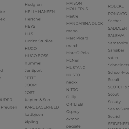
MAISON
Hedgren
ROECKL
MOLLERUS
tur
HELLY HANSEN
RONCATO
Maître
eek
Herschel
Sacher
MANDARINA DUCK
HEYS
SADDLER
mano
H.I.S
SALEWA
Marc Picard
Horizn Studios
Samsonite
march
HUGO
Sansibar
Marc O'Polo
HUGO BOSS
satch
McNeill
hummel
Schneider
MUSTANG
od
JanSport
School-Mo
MUSTO
n
JETTE
Scooli
neoxx
JOOP!
SCOTCH &
NITRO
JOST
Scout
Oilily
RUDER
Kapten & Son
Scouty
ORTLIEB
us Preußen
KARL LAGERFELD
Sea to Su
Osprey
kattbjoern
Secrid
oxmox
kipling
SEIDENFE
pacsafe