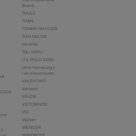
Brand
THULE
TITAN
TOMMY HILFIGER
TOM TAILOR
travelite
TRU VIRTU
U.S. POLO ASSN.
Unio Hamburg x
s
Les Visionnaires
od
VALENTINO
Vanzetti
 SODA
VAUDE
VICTORINOX
VOi
mmit
Walker
WENGER
LT
WINDROSE