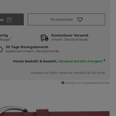
Wunschliste
he
ertig
Kostenloser Versand
7
rktage
innerh. Deutschlands
30 Tage Rückgaberecht
kostenlos innerh. Deutschlands
8
Heute bestellt & bezahlt,
Versand bereits morgen!
modeherz ID: 120151
|
Artikel Nr.: MW3001L25 350 W100
Details zur Produktsicherheit