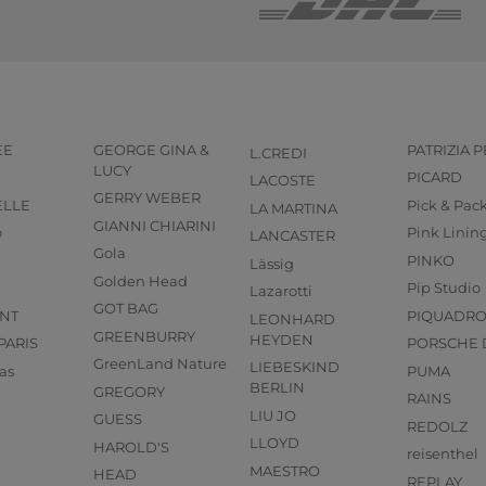
EE
GEORGE GINA &
PATRIZIA 
L.CREDI
LUCY
PICARD
LACOSTE
GERRY WEBER
ELLE
Pick & Pac
LA MARTINA
GIANNI CHIARINI
o
Pink Linin
LANCASTER
Gola
PINKO
Lässig
Golden Head
Pip Studio
Lazarotti
GOT BAG
NT
PIQUADR
LEONHARD
GREENBURRY
HEYDEN
PARIS
PORSCHE 
GreenLand Nature
LIEBESKIND
as
PUMA
BERLIN
GREGORY
RAINS
LIU JO
GUESS
REDOLZ
LLOYD
HAROLD'S
reisenthel
MAESTRO
HEAD
REPLAY