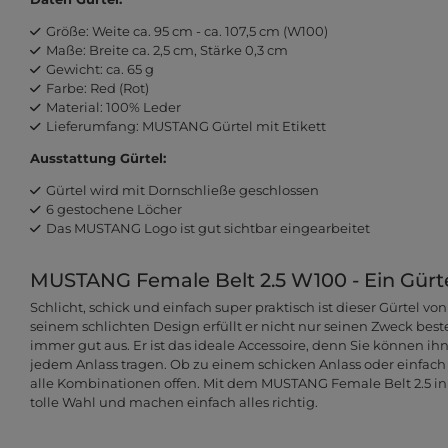
Größe: Weite ca. 95 cm - ca. 107,5 cm (W100)
Maße: Breite ca. 2,5 cm, Stärke 0,3 cm
Gewicht: ca. 65 g
Farbe: Red (Rot)
Material: 100% Leder
Lieferumfang: MUSTANG Gürtel mit Etikett
Ausstattung Gürtel:
Gürtel wird mit Dornschließe geschlossen
6 gestochene Löcher
Das MUSTANG Logo ist gut sichtbar eingearbeitet
MUSTANG Female Belt 2.5 W100 - Ein Gürtel
Schlicht, schick und einfach super praktisch ist dieser Gürtel v
seinem schlichten Design erfüllt er nicht nur seinen Zweck best
immer gut aus. Er ist das ideale Accessoire, denn Sie können i
jedem Anlass tragen. Ob zu einem schicken Anlass oder einfach 
alle Kombinationen offen. Mit dem MUSTANG Female Belt 2.5 in d
tolle Wahl und machen einfach alles richtig.