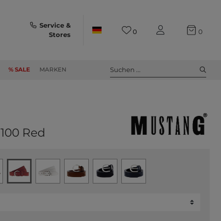
Service &
0
0
Stores
Suchen ...
% SALE
MARKEN
W100 Red