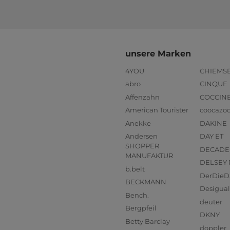
unsere Marken
4YOU
CHIEMS
abro
CINQUE
Affenzahn
COCCIN
American Tourister
coocazo
Anekke
DAKINE
Andersen
DAY ET
SHOPPER
DECADE
MANUFAKTUR
DELSEY 
b.belt
DerDieD
BECKMANN
Desigual
Bench.
deuter
Bergpfeil
DKNY
Betty Barclay
doppler