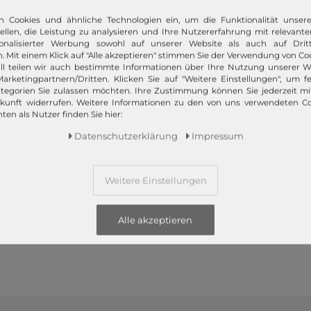
n Cookies und ähnliche Technologien ein, um die Funktionalität unser
tellen, die Leistung zu analysieren und Ihre Nutzererfahrung mit relevante
z bietet Ihnen die angesagtesten Modetrends. Und das 365 Tage
onalisierter Werbung sowohl auf unserer Website als auch auf Dritt
 Kunden nur das Beste! Ausgewählte Marken, wie TOMMY HILFIGER, Ca
. Mit einem Klick auf "Alle akzeptieren" stimmen Sie der Verwendung von Coo
Campomaggi oder LIEBESKIND BERLIN.
ll teilen wir auch bestimmte Informationen über Ihre Nutzung unserer W
arketingpartnern/Dritten. Klicken Sie auf "Weitere Einstellungen", um fe
tegorien Sie zulassen möchten. Ihre Zustimmung können Sie jederzeit m
ukunft widerrufen. Weitere Informationen zu den von uns verwendeten C
ten als Nutzer finden Sie hier:
Daten­schutz­erklärung
Impressum
Schneller Versand!
Weitere Einstellungen
Wir versenden Ihre Bestellung schnell per
Premiumversand.
Alle akzeptieren
Mehr dazu!