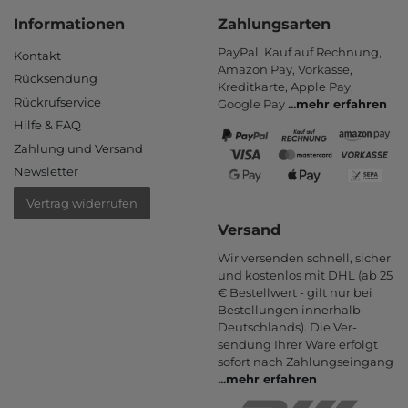
Informationen
Zahlungsarten
PayPal, Kauf auf Rechnung,
Kontakt
Amazon Pay, Vor­kasse,
Rücksendung
Kredit­karte, Apple Pay,
Rückrufservice
Google Pay
...
mehr erfahren
Hilfe & FAQ
Zahlung und Versand
Newsletter
Vertrag widerrufen
Versand
Wir versenden schnell, sicher
und kostenlos mit DHL (ab 25
€ Bestell­wert - gilt nur bei
Bestel­lungen inner­halb
Deutsch­lands). Die Ver­
sendung Ihrer Ware er­folgt
sofort nach Zahlungs­eingang
...
mehr erfahren