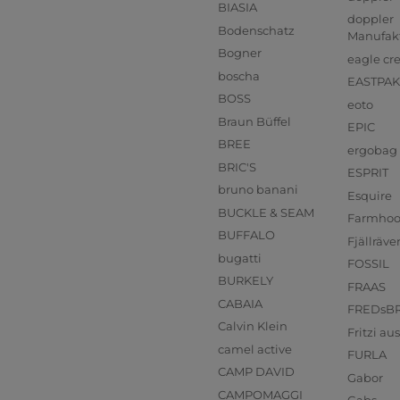
BIASIA
doppler
Bodenschatz
Manufak
Bogner
eagle cr
boscha
EASTPAK
BOSS
eoto
Braun Büffel
EPIC
BREE
ergobag
BRIC'S
ESPRIT
bruno banani
Esquire
BUCKLE & SEAM
Farmho
BUFFALO
Fjällräve
bugatti
FOSSIL
BURKELY
FRAAS
CABAIA
FREDsB
Calvin Klein
Fritzi a
camel active
FURLA
CAMP DAVID
Gabor
CAMPOMAGGI