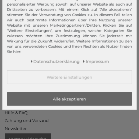
personalisierter Werbung sowohl auf unserer Website als auch auf
Datenschutzerklärung
Drittseiten zu verbessern. Mit einem Klick auf "Alle akzeptieren"
Datenschutzeinstellungen
stimmen Sie der Verwendung von Cookies zu. In diesem Fall teilen
wir auch bestimmte Informationen über Ihre Nutzung unserer
Barrierefreiheitserklärung
Website mit unseren Marketingpartnern/Dritten. Klicken Sie auf
Jobs
"Weitere Einstellungen", um festzulegen, welche Kategorien Sie
zulassen möchten. Ihre Zustimmung können Sie jederzeit mit
Unsere Stores
Wirkung für die Zukunft widerrufen. Weitere Informationen zu den
von uns verwendeten Cookies und Ihren Rechten als Nutzer finden
Mein Konto
Sie hier:
Login
Daten­schutz­erklärung
Impressum
Neukunde?
Weitere Einstellungen
Informationen
Kontakt
Rücksendung
Alle akzeptieren
Rückrufservice
Hilfe & FAQ
Zahlung und Versand
Newsletter