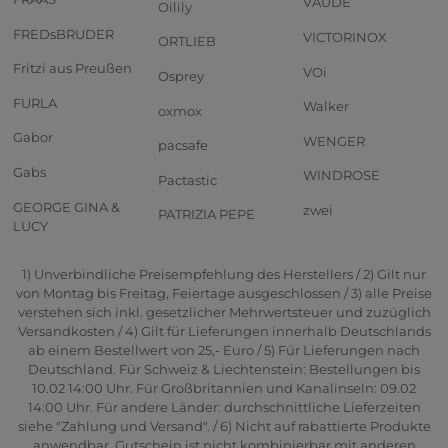
VAUDE
Oilily
FREDsBRUDER
VICTORINOX
ORTLIEB
Fritzi aus Preußen
VOi
Osprey
FURLA
Walker
oxmox
Gabor
WENGER
pacsafe
Gabs
WINDROSE
Pactastic
GEORGE GINA &
zwei
PATRIZIA PEPE
LUCY
1) Unverbindliche Preisempfehlung des Herstellers / 2) Gilt nur
von Montag bis Freitag, Feiertage ausgeschlossen / 3) alle Preise
verstehen sich inkl. gesetzlicher Mehrwertsteuer und zuzüglich
Versandkosten / 4) Gilt für Lieferungen innerhalb Deutschlands
ab einem Bestellwert von 25,- Euro / 5) Für Lieferungen nach
Deutschland. Für Schweiz & Liechtenstein: Bestellungen bis
10.02 14:00 Uhr. Für Großbritannien und Kanalinseln: 09.02
14:00 Uhr. Für andere Länder: durchschnittliche Lieferzeiten
siehe "Zahlung und Versand". / 6) Nicht auf rabattierte Produkte
anwendbar. Gutschein ist nicht kombinierbar mit anderen