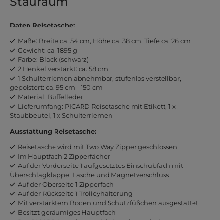
Stauraum
Daten Reisetasche:
Maße: Breite ca. 54 cm, Höhe ca. 38 cm, Tiefe ca. 26 cm
Gewicht: ca. 1895 g
Farbe: Black (schwarz)
2 Henkel verstärkt: ca. 58 cm
1 Schulterriemen abnehmbar, stufenlos verstellbar,
gepolstert: ca. 95 cm - 150 cm
Material: Büffelleder
Lieferumfang: PICARD Reisetasche mit Etikett, 1 x
Staubbeutel, 1 x Schulterriemen
Ausstattung Reisetasche:
Reisetasche wird mit Two Way Zipper geschlossen
Im Hauptfach 2 Zipperfächer
Auf der Vorderseite 1 aufgesetztes Einschubfach mit
Überschlagklappe, Lasche und Magnetverschluss
Auf der Oberseite 1 Zipperfach
Auf der Rückseite 1 Trolleyhalterung
Mit verstärktem Boden und Schutzfüßchen ausgestattet
Besitzt geräumiges Hauptfach