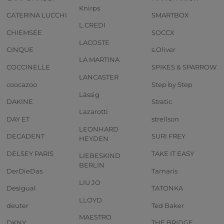
Knirps
CATERINA LUCCHI
SMARTBOX
L.CREDI
CHIEMSEE
SOCCX
LACOSTE
CINQUE
s.Oliver
LA MARTINA
COCCINELLE
SPIKES & SPARROW
LANCASTER
coocazoo
Step by Step
Lässig
DAKINE
Stratic
Lazarotti
DAY ET
strellson
LEONHARD
DECADENT
SURI FREY
HEYDEN
DELSEY PARIS
TAKE IT EASY
LIEBESKIND
BERLIN
DerDieDas
Tamaris
LIU JO
Desigual
TATONKA
LLOYD
deuter
Ted Baker
MAESTRO
DKNY
THE BRIDGE