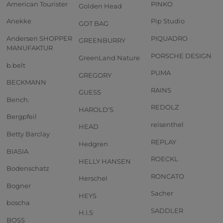
American Tourister
PINKO
Golden Head
Anekke
Pip Studio
GOT BAG
Andersen SHOPPER
PIQUADRO
GREENBURRY
MANUFAKTUR
PORSCHE DESIGN
GreenLand Nature
b.belt
PUMA
GREGORY
BECKMANN
RAINS
GUESS
Bench.
REDOLZ
HAROLD'S
Bergpfeil
reisenthel
HEAD
Betty Barclay
REPLAY
Hedgren
BIASIA
ROECKL
HELLY HANSEN
Bodenschatz
RONCATO
Herschel
Bogner
Sacher
HEYS
boscha
SADDLER
H.I.S
BOSS