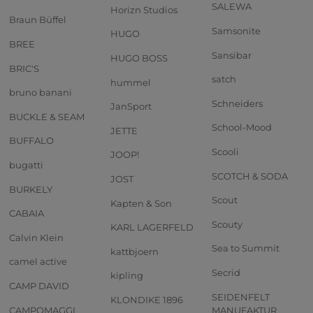
SALEWA
Horizn Studios
Braun Büffel
Samsonite
HUGO
BREE
Sansibar
HUGO BOSS
BRIC'S
satch
hummel
bruno banani
Schneiders
JanSport
BUCKLE & SEAM
School-Mood
JETTE
BUFFALO
Scooli
JOOP!
bugatti
SCOTCH & SODA
JOST
BURKELY
Scout
Kapten & Son
CABAIA
Scouty
KARL LAGERFELD
Calvin Klein
Sea to Summit
kattbjoern
camel active
Secrid
kipling
CAMP DAVID
SEIDENFELT
KLONDIKE 1896
CAMPOMAGGI
MANUFAKTUR