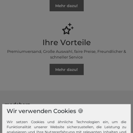
Mehr dazu!
Ihre Vorteile
Premiumversand, Große Auswahl, faire Preise, Freundlicher &
schneller Service
Mehr dazu!
modeherz
Wir verwenden Cookies 🍪
Impressum
Wir setzen Cookies und ähnliche Technologien ein, um die
AGB
Funktionalität unserer Website sicherzustellen, die Leistung zu
Widerrufsrecht
analysieren und Ihre Nutzererfahrung mit relevanten Inhalten und