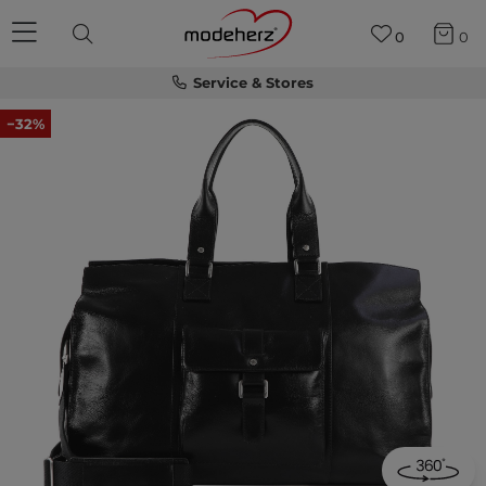
0
0
Service & Stores
−32%