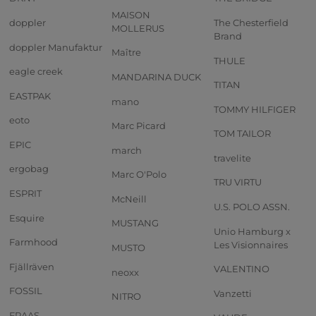
MAISON
doppler
The Chesterfield
MOLLERUS
Brand
doppler Manufaktur
Maître
THULE
eagle creek
MANDARINA DUCK
TITAN
EASTPAK
mano
TOMMY HILFIGER
eoto
Marc Picard
TOM TAILOR
EPIC
march
travelite
ergobag
Marc O'Polo
TRU VIRTU
ESPRIT
McNeill
U.S. POLO ASSN.
Esquire
MUSTANG
Unio Hamburg x
Farmhood
Les Visionnaires
MUSTO
Fjällräven
VALENTINO
neoxx
FOSSIL
Vanzetti
NITRO
FRAAS