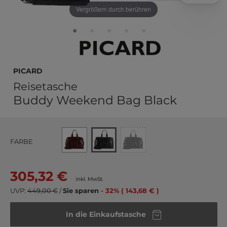
Vergrößern durch berühren
PICARD
Reisetasche
Buddy Weekend Bag Black
FARBE
305,32 €
inkl. MwSt.
UVP:
449,00 €
/
Sie sparen
- 32% ( 143,68 € )
In die Einkaufstasche