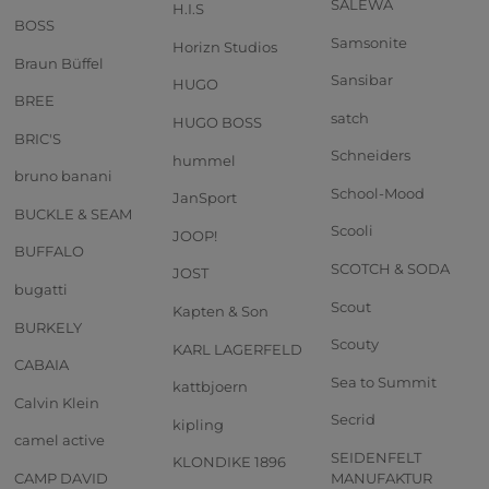
SALEWA
H.I.S
BOSS
Samsonite
Horizn Studios
Braun Büffel
Sansibar
HUGO
BREE
satch
HUGO BOSS
BRIC'S
Schneiders
hummel
bruno banani
School-Mood
JanSport
BUCKLE & SEAM
Scooli
JOOP!
BUFFALO
SCOTCH & SODA
JOST
bugatti
Scout
Kapten & Son
BURKELY
Scouty
KARL LAGERFELD
CABAIA
Sea to Summit
kattbjoern
Calvin Klein
Secrid
kipling
camel active
SEIDENFELT
KLONDIKE 1896
CAMP DAVID
MANUFAKTUR