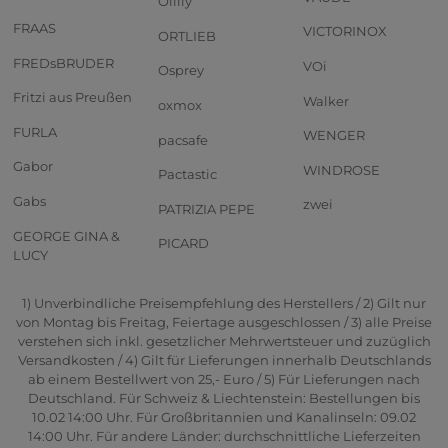
Oilily
FRAAS
VICTORINOX
ORTLIEB
FREDsBRUDER
VOi
Osprey
Fritzi aus Preußen
Walker
oxmox
FURLA
WENGER
pacsafe
Gabor
WINDROSE
Pactastic
Gabs
zwei
PATRIZIA PEPE
GEORGE GINA &
PICARD
LUCY
1) Unverbindliche Preisempfehlung des Herstellers / 2) Gilt nur
von Montag bis Freitag, Feiertage ausgeschlossen / 3) alle Preise
verstehen sich inkl. gesetzlicher Mehrwertsteuer und zuzüglich
Versandkosten / 4) Gilt für Lieferungen innerhalb Deutschlands
ab einem Bestellwert von 25,- Euro / 5) Für Lieferungen nach
Deutschland. Für Schweiz & Liechtenstein: Bestellungen bis
10.02 14:00 Uhr. Für Großbritannien und Kanalinseln: 09.02
14:00 Uhr. Für andere Länder: durchschnittliche Lieferzeiten