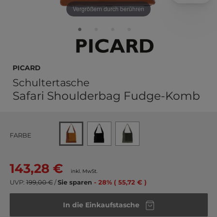
Vergrößern durch berühren
PICARD
Schultertasche
Safari Shoulderbag Fudge-Komb
FARBE
143,28 €
inkl. MwSt.
UVP:
199,00 €
/
Sie sparen
- 28% ( 55,72 € )
In die Einkaufstasche