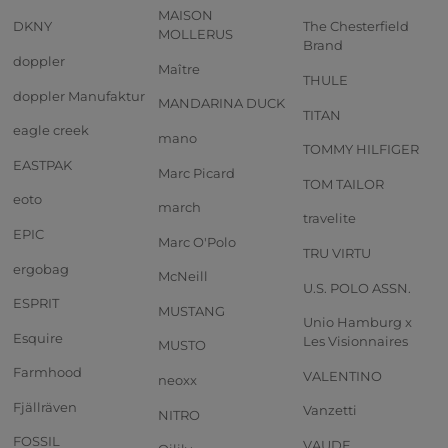
MAISON
DKNY
The Chesterfield
MOLLERUS
Brand
doppler
Maître
THULE
doppler Manufaktur
MANDARINA DUCK
TITAN
eagle creek
mano
TOMMY HILFIGER
EASTPAK
Marc Picard
TOM TAILOR
eoto
march
travelite
EPIC
Marc O'Polo
TRU VIRTU
ergobag
McNeill
U.S. POLO ASSN.
ESPRIT
MUSTANG
Unio Hamburg x
Esquire
Les Visionnaires
MUSTO
Farmhood
VALENTINO
neoxx
Fjällräven
Vanzetti
NITRO
FOSSIL
VAUDE