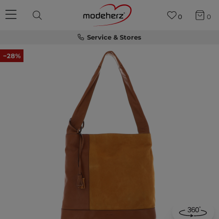
0
0
Service & Stores
−28%