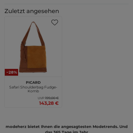
Zuletzt angesehen
−28%
PICARD
Safari Shoulderbag Fudge-
Komb
199,00 €
UVP
143,28 €
modeherz bietet Ihnen die angesagtesten Modetrends. Und
das 365 Tage im Jahr