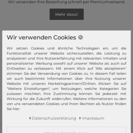
Wir versenden Ihre Bestellung schnell per Premiumversand.
Mehr dazu!
Wir verwenden Cookies 🍪
Wir setzen Cookies und ähnliche Technologien ein, um die
Ihre Vorteile
Funktionalität unserer Website sicherzustellen, die Leistung zu
analysieren und Ihre Nutzererfahrung mit relevanten Inhalten und
Premiumversand, Große Auswahl, faire Preise, Freundlicher &
personalisierter Werbung sowohl auf unserer Website als auch auf
schneller Service
Drittseiten zu verbessern. Mit einem Klick auf "Alle akzeptieren"
stimmen Sie der Verwendung von Cookies zu. In diesem Fall teilen
Mehr dazu!
wir auch bestimmte Informationen über Ihre Nutzung unserer
Website mit unseren Marketingpartnern/Dritten. Klicken Sie auf
"Weitere Einstellungen", um festzulegen, welche Kategorien Sie
zulassen möchten. Ihre Zustimmung können Sie jederzeit mit
Wirkung für die Zukunft widerrufen. Weitere Informationen zu den
von uns verwendeten Cookies und Ihren Rechten als Nutzer finden
Sie hier:
modeherz
Daten­schutz­erklärung
Impressum
Impressum
AGB