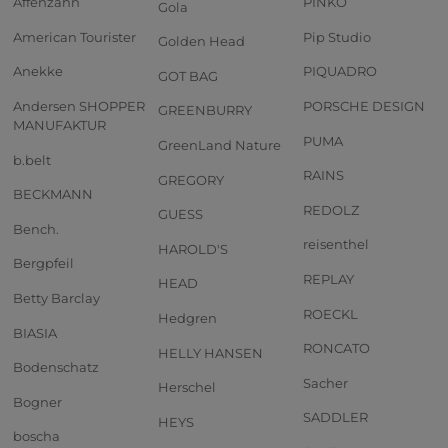
Affenzahn
PINKO
Gola
American Tourister
Pip Studio
Golden Head
Anekke
PIQUADRO
GOT BAG
Andersen SHOPPER
PORSCHE DESIGN
GREENBURRY
MANUFAKTUR
PUMA
GreenLand Nature
b.belt
RAINS
GREGORY
BECKMANN
REDOLZ
GUESS
Bench.
reisenthel
HAROLD'S
Bergpfeil
REPLAY
HEAD
Betty Barclay
ROECKL
Hedgren
BIASIA
RONCATO
HELLY HANSEN
Bodenschatz
Sacher
Herschel
Bogner
SADDLER
HEYS
boscha