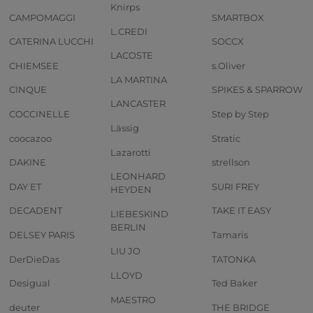
Knirps
CAMPOMAGGI
SMARTBOX
L.CREDI
CATERINA LUCCHI
SOCCX
LACOSTE
CHIEMSEE
s.Oliver
LA MARTINA
CINQUE
SPIKES & SPARROW
LANCASTER
COCCINELLE
Step by Step
Lässig
coocazoo
Stratic
Lazarotti
DAKINE
strellson
LEONHARD
DAY ET
SURI FREY
HEYDEN
DECADENT
TAKE IT EASY
LIEBESKIND
BERLIN
DELSEY PARIS
Tamaris
LIU JO
DerDieDas
TATONKA
LLOYD
Desigual
Ted Baker
MAESTRO
deuter
THE BRIDGE