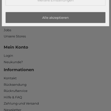
Weitere Einstellungen
Widerrufsrecht
Datenschutzerklärung
Datenschutzeinstellungen
Alle akzeptieren
Barrierefreiheitserklärung
Jobs
Unsere Stores
Mein Konto
Login
Neukunde?
Informationen
Kontakt
Rücksendung
Rückrufservice
Hilfe & FAQ
Zahlung und Versand
Newsletter