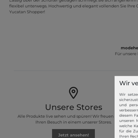
Lässig über der Schulter getragen schmiegt sie sich angenehm a
flexibel unterwegs. Hochwertig und elegant vollenden Sie Ihre
Yucatan Shopper!
modeher
Für unsere
Wir v
Wir setze
sicherzus
Unsere Stores
und pers
verbessern
diesem Fa
Alle Produkte live sehen und spüren! Wir freuen uns auf
unseren M
Ihren Besuch in einem unserer Stores.
welche Ka
für die Z
Jetzt ansehen!
Ihren Rech