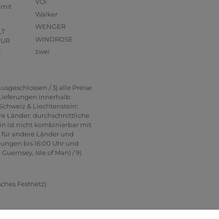
VOi
mmit
Walker
WENGER
LT
WINDROSE
TUR
zwei
X
usgeschlossen / 3) alle Preise
 Lieferungen innerhalb
Schweiz & Liechtenstein:
re Länder: durchschnittliche
in ist nicht kombinierbar mit
n für andere Länder und
lungen bis 16:00 Uhr und
uernsey, Isle of Man) / 9)
sches Festnetz)