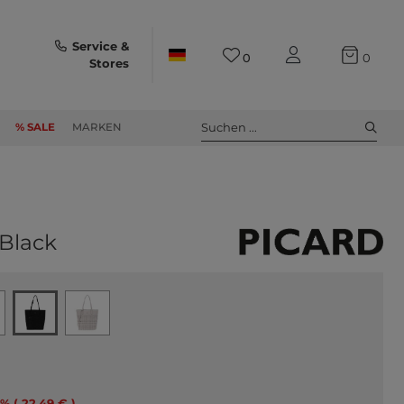
Service &
0
0
Stores
Suchen ...
% SALE
MARKEN
Black
5% ( 22,49 € )