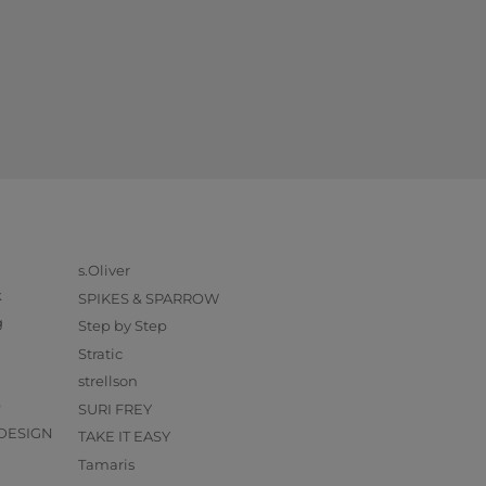
s.Oliver
k
SPIKES & SPARROW
g
Step by Step
Stratic
strellson
O
SURI FREY
DESIGN
TAKE IT EASY
Tamaris