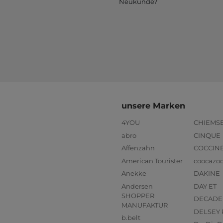
Neukunde?
unsere Marken
4YOU
CHIEMS
abro
CINQUE
Affenzahn
COCCIN
American Tourister
coocazo
Anekke
DAKINE
Andersen
DAY ET
SHOPPER
DECADE
MANUFAKTUR
DELSEY 
b.belt