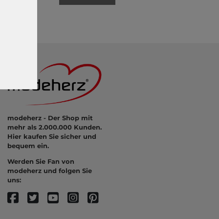
modeherz - Der Shop mit
mehr als 2.000.000 Kunden.
Hier kaufen Sie sicher und
bequem ein.
Werden Sie Fan von
modeherz und folgen Sie
uns: