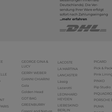
Deutsch­lands). Die Ver­
sendung Ihrer Ware er­folgt
sofort nach Zahlungs­eingang
...
mehr erfahren
EE
GEORGE GINA &
PICARD
LACOSTE
LUCY
Pick & Pac
LA MARTINA
GERRY WEBER
ELLE
Pink Linin
LANCASTER
GIANNI CHIARINI
o
PINKO
Lässig
Gola
Pip Studio
Lazarotti
Golden Head
PIQUADR
LEONHARD
GOT BAG
HEYDEN
NT
PORSCHE 
GREENBURRY
LIEBESKIND
PARIS
PUMA
BERLIN
GreenLand Nature