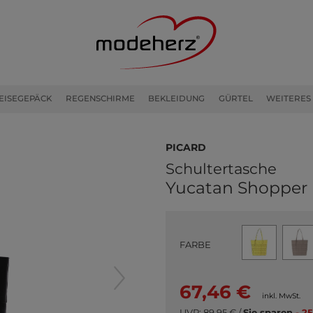
EISEGEPÄCK
REGENSCHIRME
BEKLEIDUNG
GÜRTEL
WEITERES
PICARD
Schultertasche
Yucatan Shopper 
FARBE
67,46 €
inkl. MwSt.
UVP:
89,95 €
/
Sie sparen
- 2