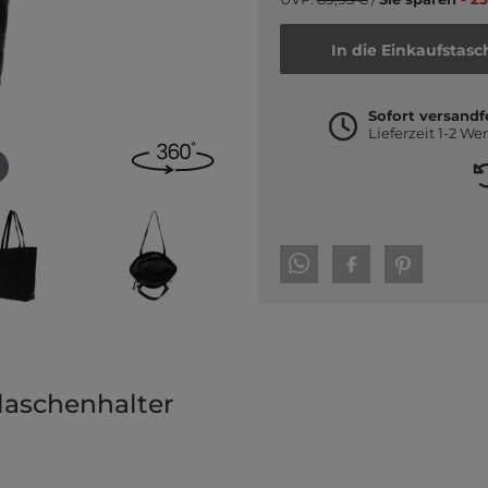
In die Einkaufstasc
Sofort versandf
Lieferzeit 1-2 We
laschenhalter