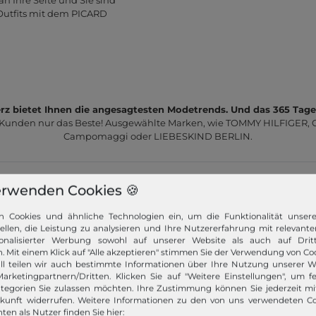
n Ihre Seite und Sie sind
 Outfits mit dem PICARD
z bietet Ihnen die angesagtesten Modetrends. Und das 365 Tage
 Kunden nur das Beste! Ausgewählte Marken, wie TOMMY HILFIGER, Ca
Campomaggi oder LIEBESKIND BERLIN.
erwenden Cookies 🍪
n Cookies und ähnliche Technologien ein, um die Funktionalität unser
tellen, die Leistung zu analysieren und Ihre Nutzererfahrung mit relevante
Schneller Versand!
onalisierter Werbung sowohl auf unserer Website als auch auf Dritt
. Mit einem Klick auf "Alle akzeptieren" stimmen Sie der Verwendung von Coo
ll teilen wir auch bestimmte Informationen über Ihre Nutzung unserer W
Wir versenden Ihre Bestellung schnell per
arketingpartnern/Dritten. Klicken Sie auf "Weitere Einstellungen", um fe
Premiumversand.
tegorien Sie zulassen möchten. Ihre Zustimmung können Sie jederzeit m
ukunft widerrufen. Weitere Informationen zu den von uns verwendeten C
Mehr dazu!
ten als Nutzer finden Sie hier: