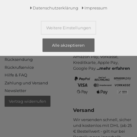
Daten­schutz­erklärung
Impressum
Weitere Einstellungen
Informationen
Zahlungsarten
Alle akzeptieren
PayPal, Kauf auf Rechnung,
Kontakt
Amazon Pay, Vor­kasse,
Rücksendung
Kredit­karte, Apple Pay,
Rückrufservice
Google Pay
...
mehr erfahren
Hilfe & FAQ
Zahlung und Versand
Newsletter
Vertrag widerrufen
Versand
Wir versenden schnell, sicher
und kostenlos mit DHL (ab 25
€ Bestell­wert - gilt nur bei
Bestel­lungen inner­halb