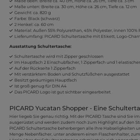
Maße oben: Breite ca. 40 cm, Höhe ca. 26 cm, Tiefe ca. 3 cm
Maße unten: Breite ca. 30 cm, Höhe ca. 26 cm, Tiefe ca. 12 cm
Gewicht: ca. 820 g
Farbe: Black (schwarz)
2 Henkel: ca. 60 cm
Material: Außen 55% Polyurethan, 45% Polyester, innen 100% 
Lieferumfang: PICARD Schultertasche mit Etikett, Logo-Cha
Ausstattung Schultertasche:
Schultertasche wird mit Zipper geschlossen
Im Hauptfach 2 Einschubfächer, 1 Zipperfach und 1 elastische
Auf der Rückseite 1 Zipperfach
Mit verstärktem Boden und Schutzfüßchen ausgestattet
Besitzt geräumiges Hauptfach
Ist groß genug für DIN A4
Das PICARD Logo ist gut sichtbar eingearbeitet
PICARD Yucatan Shopper - Eine Schulterta
Hier liegeb Sie genau richtig. Mit der PICARD Tasche sind Sie i
ausgerüstet und werden zudem noch zum Highlight auf den Str
PICARD Schultertasche beherbergen alle Ihre Habseligkeiten u
Menge Nebenfächer, unter anderem einen Flaschenhalter, zum S