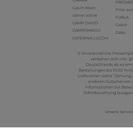
CABAIA
FREDsB
Calvin Klein
Fritzi a
camel active
FURLA
CAMP DAVID
Gabor
CAMPOMAGGI
Gabs
CATERINA LUCCHI
1) Unverbindliche Preisempfeh
verstehen sich inkl. 
Deutschlands ab einem B
Bestellungen bis 10.02 14:0
Lieferzeiten siehe "Zahlung 
anderen Gutscheinen od
Informationen zur Berec
Sofortbezahlung (ausgenom
Unsere Service