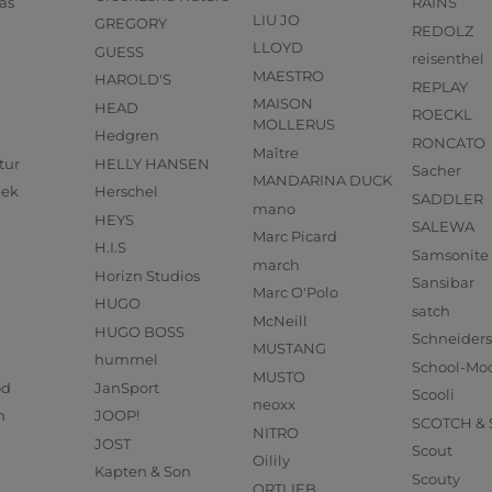
as
RAINS
LIU JO
GREGORY
REDOLZ
LLOYD
GUESS
reisenthel
MAESTRO
HAROLD'S
REPLAY
MAISON
HEAD
ROECKL
MOLLERUS
Hedgren
RONCATO
Maître
tur
HELLY HANSEN
Sacher
MANDARINA DUCK
eek
Herschel
SADDLER
mano
HEYS
SALEWA
Marc Picard
H.I.S
Samsonite
march
Horizn Studios
Sansibar
Marc O'Polo
HUGO
satch
McNeill
HUGO BOSS
Schneider
MUSTANG
hummel
School-Mo
MUSTO
od
JanSport
Scooli
neoxx
n
JOOP!
SCOTCH &
NITRO
JOST
Scout
Oilily
Kapten & Son
Scouty
ORTLIEB