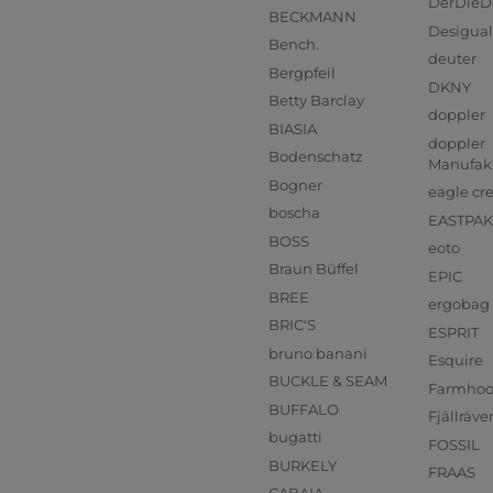
DerDieD
BECKMANN
Desigual
Bench.
deuter
Bergpfeil
DKNY
Betty Barclay
doppler
BIASIA
doppler
Bodenschatz
Manufak
Bogner
eagle cr
boscha
EASTPAK
BOSS
eoto
Braun Büffel
EPIC
BREE
ergobag
BRIC'S
ESPRIT
bruno banani
Esquire
BUCKLE & SEAM
Farmho
BUFFALO
Fjällräve
bugatti
FOSSIL
BURKELY
FRAAS