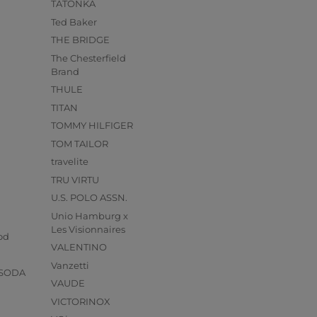
TATONKA
Ted Baker
THE BRIDGE
The Chesterfield
Brand
THULE
TITAN
TOMMY HILFIGER
TOM TAILOR
travelite
TRU VIRTU
U.S. POLO ASSN.
Unio Hamburg x
s
Les Visionnaires
od
VALENTINO
Vanzetti
 SODA
VAUDE
VICTORINOX