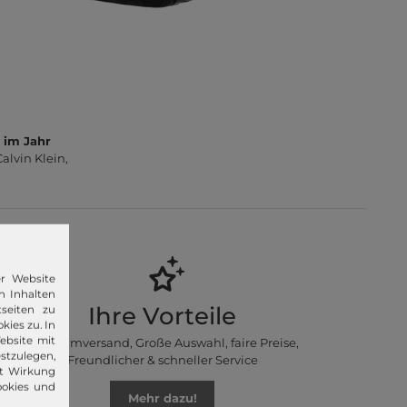
 im Jahr
lvin Klein,
er Website
n Inhalten
Ihre Vorteile
seiten zu
kies zu. In
ebsite mit
Premiumversand, Große Auswahl, faire Preise,
stzulegen,
Freundlicher & schneller Service
it Wirkung
ookies und
Mehr dazu!