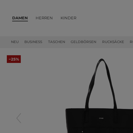
DAMEN
HERREN
KINDER
PRODUKTE
NEU
BUSINESS
TASCHEN
GELDBÖRSEN
RUCKSÄCKE
R
−25%