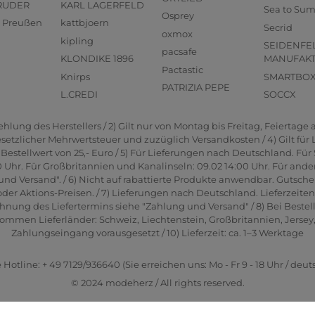
RUDER
KARL LAGERFELD
Sea to Su
Osprey
us Preußen
kattbjoern
Secrid
oxmox
kipling
SEIDENFE
pacsafe
KLONDIKE 1896
MANUFAK
Pactastic
Knirps
SMARTBO
PATRIZIA PEPE
L.CREDI
SOCCX
lung des Herstellers / 2) Gilt nur von Montag bis Freitag, Feiertage a
gesetzlicher Mehrwertsteuer und zuzüglich Versandkosten / 4) Gilt für
estellwert von 25,- Euro / 5) Für Lieferungen nach Deutschland. Für 
0 Uhr. Für Großbritannien und Kanalinseln: 09.02 14:00 Uhr. Für ande
und Versand". / 6) Nicht auf rabattierte Produkte anwendbar. Gutsche
er Aktions-Preisen. / 7) Lieferungen nach Deutschland. Lieferzeite
hnung des Liefertermins siehe "Zahlung und Versand" / 8) Bei Bestel
men Lieferländer: Schweiz, Liechtenstein, Großbritannien, Jersey, G
Zahlungseingang vorausgesetzt / 10) Lieferzeit: ca. 1–3 Werktage
 Hotline: + 49 7129/936640 (Sie erreichen uns: Mo - Fr 9 - 18 Uhr / deut
© 2024 modeherz / All rights reserved.