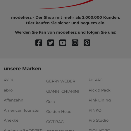
modeherz - Der Shop mit mehr als 2.000.000 Kunden.
Hier kaufen Sie sicher und bequem ein.
Werden Sie Fan von modeherz und folgen Sie uns:
unsere Marken
4YOU
PICARD
GERRY WEBER
abro
Pick & Pack
GIANNI CHIARINI
Affenzahn
Pink Lining
Gola
American Tourister
PINKO
Golden Head
Anekke
Pip Studio
GOT BAG
Andersen SHOPPER
PIQUADRO