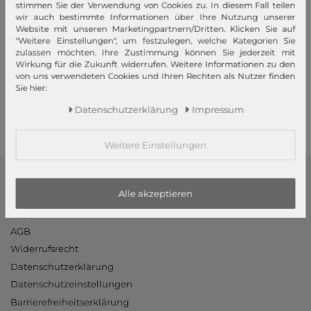
stimmen Sie der Verwendung von Cookies zu. In diesem Fall teilen
wir auch bestimmte Informationen über Ihre Nutzung unserer
Website mit unseren Marketingpartnern/Dritten. Klicken Sie auf
Ihre Vorteile
"Weitere Einstellungen", um festzulegen, welche Kategorien Sie
zulassen möchten. Ihre Zustimmung können Sie jederzeit mit
Wirkung für die Zukunft widerrufen. Weitere Informationen zu den
Premiumversand, Große Auswahl, faire Preise, Freundlicher &
von uns verwendeten Cookies und Ihren Rechten als Nutzer finden
schneller Service
Sie hier:
Mehr dazu!
Daten­schutz­erklärung
Impressum
Weitere Einstellungen
modeherz
Alle akzeptieren
Impressum
AGB
Widerrufsrecht
Datenschutzerklärung
Datenschutzeinstellungen
Barrierefreiheitserklärung