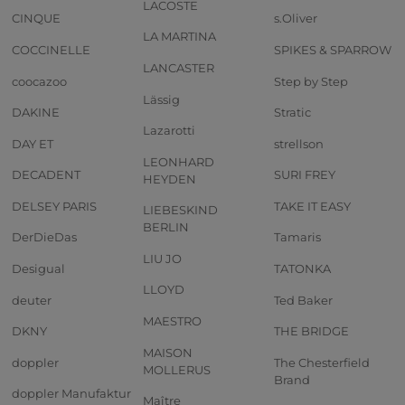
LACOSTE
CINQUE
s.Oliver
LA MARTINA
COCCINELLE
SPIKES & SPARROW
LANCASTER
coocazoo
Step by Step
Lässig
DAKINE
Stratic
Lazarotti
DAY ET
strellson
LEONHARD
DECADENT
SURI FREY
HEYDEN
DELSEY PARIS
TAKE IT EASY
LIEBESKIND
BERLIN
DerDieDas
Tamaris
LIU JO
Desigual
TATONKA
LLOYD
deuter
Ted Baker
MAESTRO
DKNY
THE BRIDGE
MAISON
doppler
The Chesterfield
MOLLERUS
Brand
doppler Manufaktur
Maître