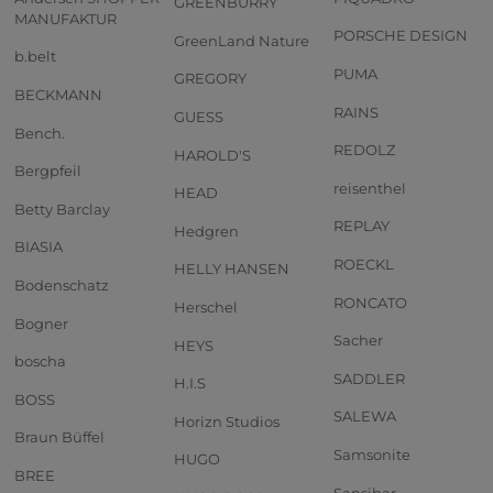
GREENBURRY
MANUFAKTUR
PORSCHE DESIGN
GreenLand Nature
b.belt
PUMA
GREGORY
BECKMANN
RAINS
GUESS
Bench.
REDOLZ
HAROLD'S
Bergpfeil
reisenthel
HEAD
Betty Barclay
REPLAY
Hedgren
BIASIA
ROECKL
HELLY HANSEN
Bodenschatz
RONCATO
Herschel
Bogner
Sacher
HEYS
boscha
SADDLER
H.I.S
BOSS
SALEWA
Horizn Studios
Braun Büffel
Samsonite
HUGO
BREE
Sansibar