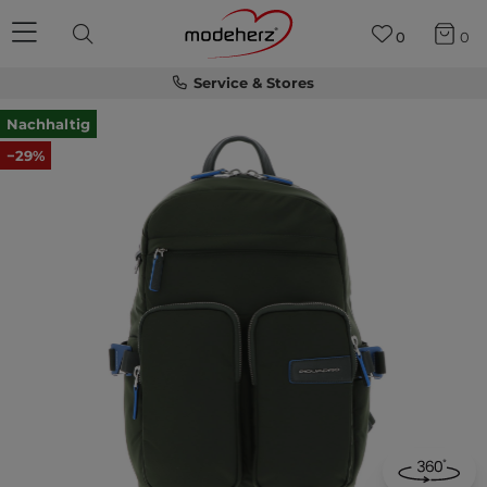
0
0
Service & Stores
Nachhaltig
−29%