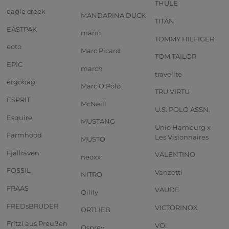
THULE
eagle creek
MANDARINA DUCK
TITAN
EASTPAK
mano
TOMMY HILFIGER
eoto
Marc Picard
TOM TAILOR
EPIC
march
travelite
ergobag
Marc O'Polo
TRU VIRTU
ESPRIT
McNeill
U.S. POLO ASSN.
Esquire
MUSTANG
Unio Hamburg x
Farmhood
Les Visionnaires
MUSTO
Fjällräven
VALENTINO
neoxx
FOSSIL
Vanzetti
NITRO
FRAAS
VAUDE
Oilily
FREDsBRUDER
VICTORINOX
ORTLIEB
Fritzi aus Preußen
VOi
Osprey