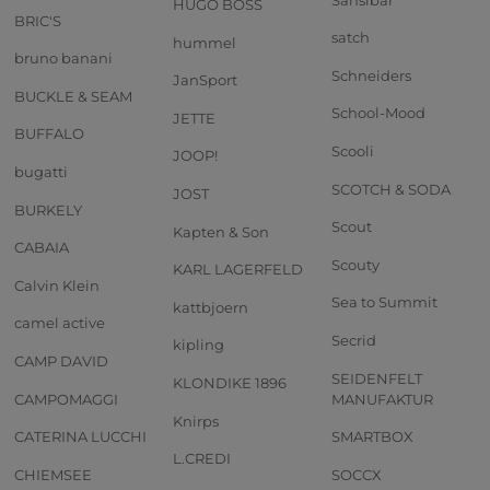
HUGO BOSS
BRIC'S
satch
hummel
bruno banani
Schneiders
JanSport
BUCKLE & SEAM
School-Mood
JETTE
BUFFALO
Scooli
JOOP!
bugatti
SCOTCH & SODA
JOST
BURKELY
Scout
Kapten & Son
CABAIA
Scouty
KARL LAGERFELD
Calvin Klein
Sea to Summit
kattbjoern
camel active
Secrid
kipling
CAMP DAVID
SEIDENFELT
KLONDIKE 1896
CAMPOMAGGI
MANUFAKTUR
Knirps
CATERINA LUCCHI
SMARTBOX
L.CREDI
CHIEMSEE
SOCCX