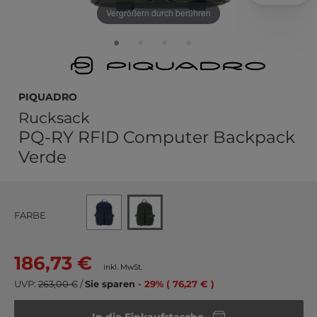
Vergrößern durch berühren
PIQUADRO
Rucksack
PQ-RY RFID Computer Backpack
Verde
FARBE
186,73 €
inkl. MwSt.
UVP:
263,00 €
/
Sie sparen
- 29% ( 76,27 € )
In die Einkaufstasche