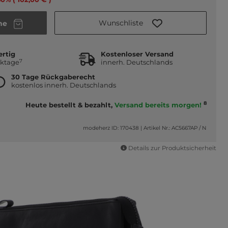
Wunschliste
he
ertig
Kostenloser Versand
7
rktage
innerh. Deutschlands
30 Tage Rückgaberecht
kostenlos innerh. Deutschlands
8
Heute bestellt & bezahlt,
Versand bereits morgen!
modeherz ID: 170438
|
Artikel Nr.: AC5667AP / N
Details zur Produktsicherheit