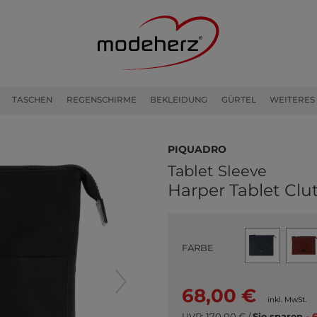
TASCHEN
REGENSCHIRME
BEKLEIDUNG
GÜRTEL
WEITERES
PIQUADRO
Tablet Sleeve
Harper Tablet Clu
FARBE
68,00 €
inkl. MwSt.
UVP:
170,00 €
/
Sie sparen
- 