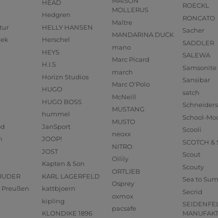
MAISON
HEAD
ROECKL
MOLLERUS
Hedgren
RONCATO
Maître
tur
HELLY HANSEN
Sacher
MANDARINA DUCK
eek
Herschel
SADDLER
mano
HEYS
SALEWA
Marc Picard
H.I.S
Samsonite
march
Horizn Studios
Sansibar
Marc O'Polo
HUGO
satch
McNeill
HUGO BOSS
Schneider
MUSTANG
hummel
School-Mo
MUSTO
od
JanSport
Scooli
neoxx
n
JOOP!
SCOTCH &
NITRO
JOST
Scout
Oilily
Kapten & Son
Scouty
ORTLIEB
RUDER
KARL LAGERFELD
Sea to Su
Osprey
us Preußen
kattbjoern
Secrid
oxmox
kipling
SEIDENFE
pacsafe
KLONDIKE 1896
MANUFAK