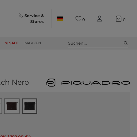
Service &
0
0
Stores
Suchen ...
% SALE
MARKEN
tch Nero
60% ( 102,00 € )