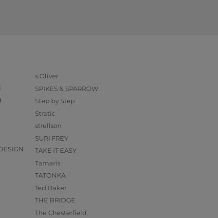
s.Oliver
k
SPIKES & SPARROW
g
Step by Step
Stratic
strellson
O
SURI FREY
DESIGN
TAKE IT EASY
Tamaris
TATONKA
Ted Baker
THE BRIDGE
The Chesterfield