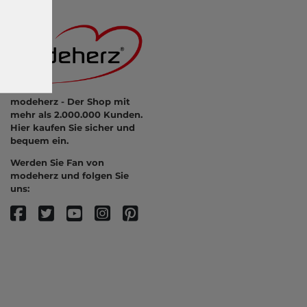
modeherz - Der Shop mit
mehr als 2.000.000 Kunden.
Hier kaufen Sie sicher und
bequem ein.
Werden Sie Fan von
modeherz und folgen Sie
uns: