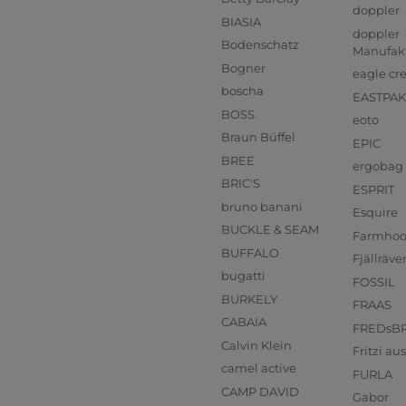
doppler
BIASIA
doppler
Bodenschatz
Manufak
Bogner
eagle cr
boscha
EASTPAK
BOSS
eoto
Braun Büffel
EPIC
BREE
ergobag
BRIC'S
ESPRIT
bruno banani
Esquire
BUCKLE & SEAM
Farmho
BUFFALO
Fjällräve
bugatti
FOSSIL
BURKELY
FRAAS
CABAIA
FREDsB
Calvin Klein
Fritzi a
camel active
FURLA
CAMP DAVID
Gabor