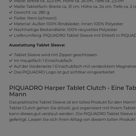
Maße: Breite ca. 32,5 cm, Höhe ca. 26 cm, Tiefe ca. 2,5 cm
Maße Tabletfach: Breite ca. 31 cm, Höhe ca. 24 cm, Tiefe ca. 2 c
Gewicht: ca. 280 g
Farbe: Nero (schwarz)
Material: Außen 100% Rindsleder, innen 100% Polyester
Nachhaltige Bestandteile: 100% recyceltes Polyester
Lieferumfang: PIQUADRO Tablet Sleeve mit Etikett in PIQ
Ausstattung Tablet Sleeve:
Tablet Sleeve wird mit Zipper geschlossen
Im Hauptfach 1 Einschubfach
Auf der Vorderseite 1 Einschubfach mit verdecktem Magnetve
Das PIQUADRO Logo ist gut sichtbar eingearbeitet
PIQUADRO Harper Tablet Clutch - Eine Tabl
Mann
Das praktische Tablet Sleeve ist ein tolles Produkt für den Man
Tablet Clutch gehen Sie stilvoll, gut organisiert mit Ihrem Tabl
kann dieses gut verstaut werden. Die PIQUADRO Tablet Sleeve i
gefertigt. Lassen Sie sich Ihren Alltag von diesem tollen Produkt 