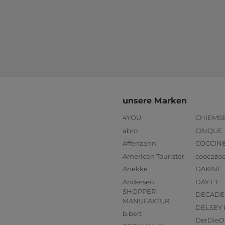
unsere Marken
4YOU
CHIEMS
abro
CINQUE
Affenzahn
COCCIN
American Tourister
coocazo
Anekke
DAKINE
Andersen
DAY ET
SHOPPER
DECADE
MANUFAKTUR
DELSEY 
b.belt
DerDieD