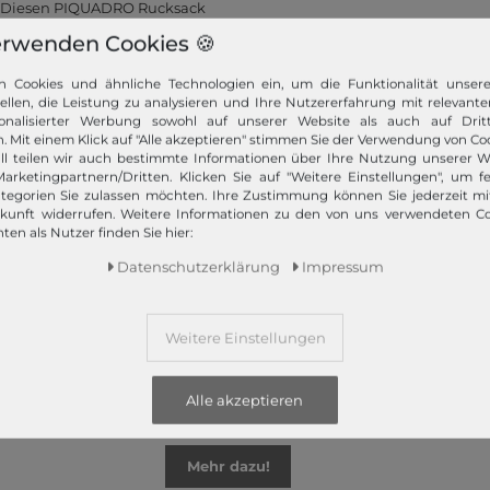
u. Diesen PIQUADRO Rucksack
erwenden Cookies 🍪
n Cookies und ähnliche Technologien ein, um die Funktionalität unser
tellen, die Leistung zu analysieren und Ihre Nutzererfahrung mit relevante
onalisierter Werbung sowohl auf unserer Website als auch auf Dritt
. Mit einem Klick auf "Alle akzeptieren" stimmen Sie der Verwendung von Coo
z bietet Ihnen die angesagtesten Modetrends. Und das 365 Tage
ll teilen wir auch bestimmte Informationen über Ihre Nutzung unserer W
 Kunden nur das Beste! Ausgewählte Marken, wie TOMMY HILFIGER, Ca
arketingpartnern/Dritten. Klicken Sie auf "Weitere Einstellungen", um fe
tegorien Sie zulassen möchten. Ihre Zustimmung können Sie jederzeit m
Campomaggi oder LIEBESKIND BERLIN.
ukunft widerrufen. Weitere Informationen zu den von uns verwendeten C
ten als Nutzer finden Sie hier:
Daten­schutz­erklärung
Impressum
Weitere Einstellungen
Schneller Versand!
Wir versenden Ihre Bestellung schnell per
Alle akzeptieren
Premiumversand.
Mehr dazu!