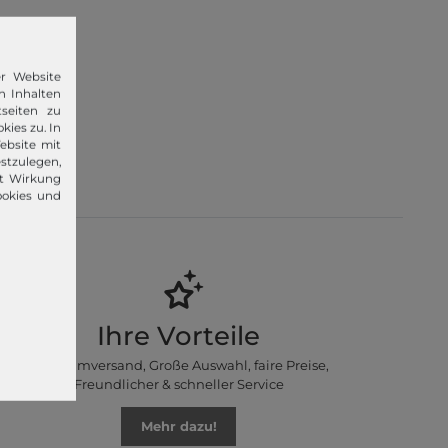
er Website
n Inhalten
seiten zu
kies zu. In
 im Jahr
ebsite mit
lvin Klein,
stzulegen,
it Wirkung
ookies und
Ihre Vorteile
Premiumversand, Große Auswahl, faire Preise,
Freundlicher & schneller Service
Mehr dazu!