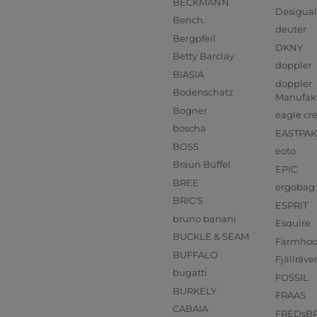
BECKMANN
Desigual
Bench.
deuter
Bergpfeil
DKNY
Betty Barclay
doppler
BIASIA
doppler
Bodenschatz
Manufak
Bogner
eagle cr
boscha
EASTPAK
BOSS
eoto
Braun Büffel
EPIC
BREE
ergobag
BRIC'S
ESPRIT
bruno banani
Esquire
BUCKLE & SEAM
Farmho
BUFFALO
Fjällräve
bugatti
FOSSIL
BURKELY
FRAAS
CABAIA
FREDsB