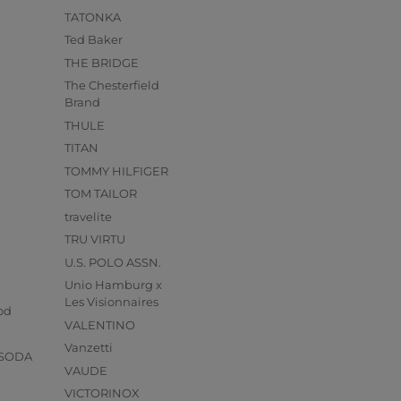
TATONKA
Ted Baker
THE BRIDGE
The Chesterfield
Brand
THULE
TITAN
TOMMY HILFIGER
TOM TAILOR
travelite
TRU VIRTU
U.S. POLO ASSN.
Unio Hamburg x
s
Les Visionnaires
od
VALENTINO
Vanzetti
 SODA
VAUDE
VICTORINOX