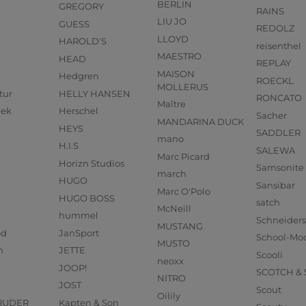
BERLIN
GREGORY
RAINS
LIU JO
GUESS
REDOLZ
LLOYD
HAROLD'S
reisenthel
MAESTRO
HEAD
REPLAY
MAISON
Hedgren
ROECKL
MOLLERUS
tur
HELLY HANSEN
RONCATO
Maître
eek
Herschel
Sacher
MANDARINA DUCK
HEYS
SADDLER
mano
H.I.S
SALEWA
Marc Picard
Horizn Studios
Samsonite
march
HUGO
Sansibar
Marc O'Polo
HUGO BOSS
satch
McNeill
hummel
Schneider
MUSTANG
od
JanSport
School-Mo
MUSTO
n
JETTE
Scooli
neoxx
JOOP!
SCOTCH &
NITRO
JOST
Scout
Oilily
RUDER
Kapten & Son