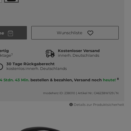
Wunschliste
he
ertig
Kostenloser Versand
7
rktage
innerh. Deutschlands
30 Tage Rückgaberecht
kostenlos innerh. Deutschlands
8
4 Stdn. 43 Min.
bestellen & bezahlen, Versand noch
heute!
modeherz ID: 238010
|
Artikel Nr.: CA6238W129 / N
Details zur Produktsicherheit