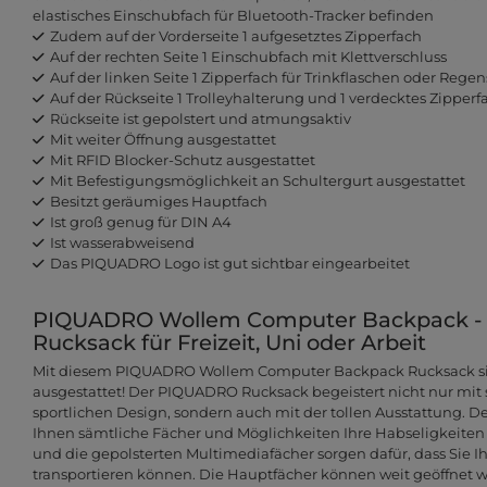
elastisches Einschubfach für Bluetooth-Tracker befinden
Zudem auf der Vorderseite 1 aufgesetztes Zipperfach
Auf der rechten Seite 1 Einschubfach mit Klettverschluss
Auf der linken Seite 1 Zipperfach für Trinkflaschen oder Rege
Auf der Rückseite 1 Trolleyhalterung und 1 verdecktes Zipperf
Rückseite ist gepolstert und atmungsaktiv
Mit weiter Öffnung ausgestattet
Mit RFID Blocker-Schutz ausgestattet
Mit Befestigungsmöglichkeit an Schultergurt ausgestattet
Besitzt geräumiges Hauptfach
Ist groß genug für DIN A4
Ist wasserabweisend
Das PIQUADRO Logo ist gut sichtbar eingearbeitet
PIQUADRO Wollem Computer Backpack - ei
Rucksack für Freizeit, Uni oder Arbeit
Mit diesem PIQUADRO Wollem Computer Backpack Rucksack sin
ausgestattet! Der PIQUADRO Rucksack begeistert nicht nur mi
sportlichen Design, sondern auch mit der tollen Ausstattung. 
Ihnen sämtliche Fächer und Möglichkeiten Ihre Habseligkeiten
und die gepolsterten Multimediafächer sorgen dafür, dass Sie Ih
transportieren können. Die Hauptfächer können weit geöffnet 