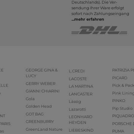
Deutsch­lands). Die Ver­
sendung Ihrer Ware er­folgt
sofort nach Zahlungs­eingang
...
mehr erfahren
EE
GEORGE GINA &
PATRIZIA 
L.CREDI
LUCY
PICARD
LACOSTE
GERRY WEBER
ELLE
Pick & Pac
LA MARTINA
GIANNI CHIARINI
o
Pink Linin
LANCASTER
Gola
PINKO
Lässig
Golden Head
Pip Studio
Lazarotti
GOT BAG
NT
PIQUADR
LEONHARD
GREENBURRY
HEYDEN
PARIS
PORSCHE 
GreenLand Nature
LIEBESKIND
as
PUMA