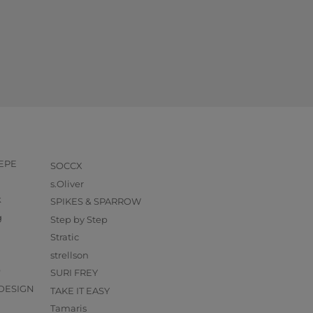
PEPE
SOCCX
s.Oliver
k
SPIKES & SPARROW
g
Step by Step
Stratic
strellson
O
SURI FREY
DESIGN
TAKE IT EASY
Tamaris