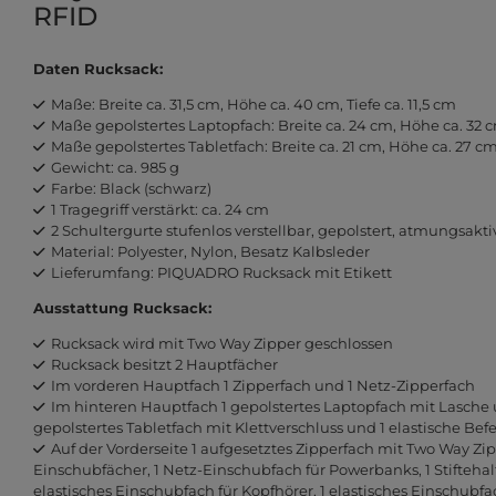
RFID
Daten Rucksack:
Maße: Breite ca. 31,5 cm, Höhe ca. 40 cm, Tiefe ca. 11,5 cm
Maße gepolstertes Laptopfach: Breite ca. 24 cm, Höhe ca. 32 cm,
Maße gepolstertes Tabletfach: Breite ca. 21 cm, Höhe ca. 27 cm,
Gewicht: ca. 985 g
Farbe: Black (schwarz)
1 Tragegriff verstärkt: ca. 24 cm
2 Schultergurte stufenlos verstellbar, gepolstert, atmungsaktiv
Material: Polyester, Nylon, Besatz Kalbsleder
Lieferumfang: PIQUADRO Rucksack mit Etikett
Ausstattung Rucksack:
Rucksack wird mit Two Way Zipper geschlossen
Rucksack besitzt 2 Hauptfächer
Im vorderen Hauptfach 1 Zipperfach und 1 Netz-Zipperfach
Im hinteren Hauptfach 1 gepolstertes Laptopfach mit Lasche u
gepolstertes Tabletfach mit Klettverschluss und 1 elastische Be
Auf der Vorderseite 1 aufgesetztes Zipperfach mit Two Way Zip
Einschubfächer, 1 Netz-Einschubfach für Powerbanks, 1 Stiftehalter
elastisches Einschubfach für Kopfhörer, 1 elastisches Einschubf