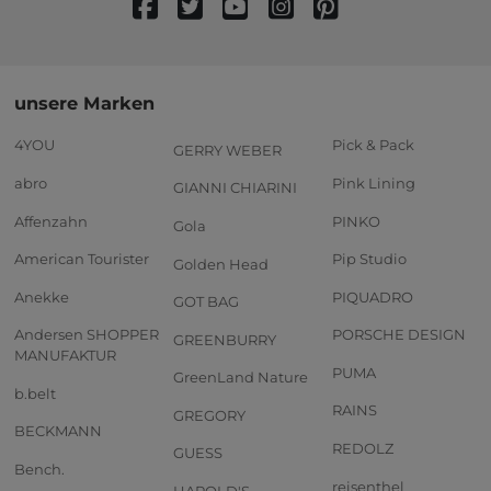
unsere Marken
4YOU
Pick & Pack
GERRY WEBER
abro
Pink Lining
GIANNI CHIARINI
Affenzahn
PINKO
Gola
American Tourister
Pip Studio
Golden Head
Anekke
PIQUADRO
GOT BAG
Andersen SHOPPER
PORSCHE DESIGN
GREENBURRY
MANUFAKTUR
PUMA
GreenLand Nature
b.belt
RAINS
GREGORY
BECKMANN
REDOLZ
GUESS
Bench.
reisenthel