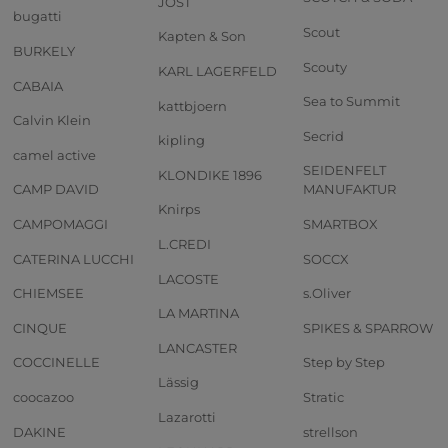
JOST
bugatti
Scout
Kapten & Son
BURKELY
Scouty
KARL LAGERFELD
CABAIA
Sea to Summit
kattbjoern
Calvin Klein
Secrid
kipling
camel active
SEIDENFELT
KLONDIKE 1896
CAMP DAVID
MANUFAKTUR
Knirps
CAMPOMAGGI
SMARTBOX
L.CREDI
CATERINA LUCCHI
SOCCX
LACOSTE
CHIEMSEE
s.Oliver
LA MARTINA
CINQUE
SPIKES & SPARROW
LANCASTER
COCCINELLE
Step by Step
Lässig
coocazoo
Stratic
Lazarotti
DAKINE
strellson