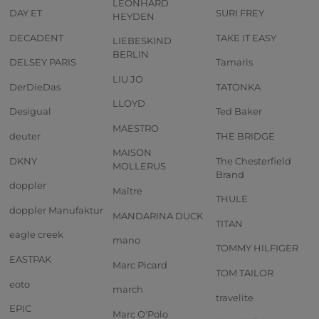
LEONHARD
DAY ET
SURI FREY
HEYDEN
DECADENT
TAKE IT EASY
LIEBESKIND
BERLIN
DELSEY PARIS
Tamaris
LIU JO
DerDieDas
TATONKA
LLOYD
Desigual
Ted Baker
MAESTRO
deuter
THE BRIDGE
MAISON
DKNY
The Chesterfield
MOLLERUS
Brand
doppler
Maître
THULE
doppler Manufaktur
MANDARINA DUCK
TITAN
eagle creek
mano
TOMMY HILFIGER
EASTPAK
Marc Picard
TOM TAILOR
eoto
march
travelite
EPIC
Marc O'Polo