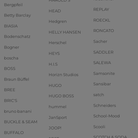
HAROLD'S
Bergpfeil
REPLAY
HEAD
Betty Barclay
ROECKL
Hedgren
BIASIA
RONCATO
HELLY HANSEN
Bodenschatz
Sacher
Herschel
Bogner
SADDLER
HEYS
boscha
SALEWA
H.I.S
BOSS
Samsonite
Horizn Studios
Braun Büffel
Sansibar
HUGO
BREE
satch
HUGO BOSS
BRIC'S
Schneiders
hummel
bruno banani
School-Mood
JanSport
BUCKLE & SEAM
Scooli
JOOP!
BUFFALO
SCOTCH & SODA