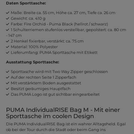
Daten Sporttasche:
Maße: Breite ca. 55 cm, Höhe ca. 27 cm, Tiefe ca. 26 cm
Gewicht: ca. 410 g
Farbe: Fire Orchid - Puma Black (hellrot / schwarz)
1 Schulterriemen stufenlos verstellbar, gepolstert: ca. 80 cm
- 147 cm
2 Henkel fixierbar, verstärkt: ca. 75 cm
Material: 100% Polyester
Lieferumfang: PUMA Sporttasche mit Etikett
Ausstattung Sporttasche:
Sporttasche wird mit Two Way Zipper geschlossen
Auf der rechten Seite 1 Zipperfach
Mit verstärktem Boden ausgestattet
Besitzt geräumiges Hauptfach
Das PUMA Logo ist gut sichtbar eingearbeitet
PUMA IndividualRISE Bag M - Mit einer
Sporttasche im coolen Design
Die PUMA IndividualRISE Bag ist ein wahrer Alltagsheld. Egal
ob bei der Tour durch die Stadt oder beim Gang ins