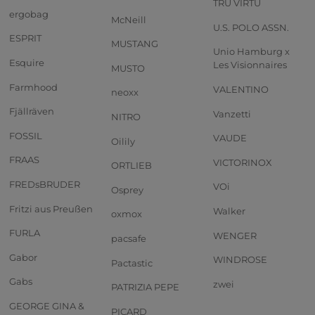
TRU VIRTU
ergobag
McNeill
U.S. POLO ASSN.
ESPRIT
MUSTANG
Unio Hamburg x
Esquire
Les Visionnaires
MUSTO
Farmhood
VALENTINO
neoxx
Fjällräven
Vanzetti
NITRO
FOSSIL
VAUDE
Oilily
FRAAS
VICTORINOX
ORTLIEB
FREDsBRUDER
VOi
Osprey
Fritzi aus Preußen
Walker
oxmox
FURLA
WENGER
pacsafe
Gabor
WINDROSE
Pactastic
Gabs
zwei
PATRIZIA PEPE
GEORGE GINA &
PICARD