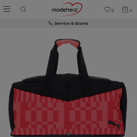
0
0
Service & Stores