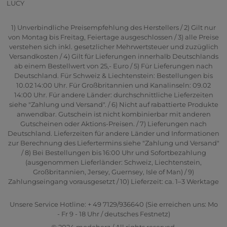
LUCY
1) Unverbindliche Preisempfehlung des Herstellers / 2) Gilt nur
von Montag bis Freitag, Feiertage ausgeschlossen / 3) alle Preise
verstehen sich inkl. gesetzlicher Mehrwertsteuer und zuzüglich
Versandkosten / 4) Gilt für Lieferungen innerhalb Deutschlands
ab einem Bestellwert von 25,- Euro / 5) Für Lieferungen nach
Deutschland. Für Schweiz & Liechtenstein: Bestellungen bis
10.02 14:00 Uhr. Für Großbritannien und Kanalinseln: 09.02
14:00 Uhr. Für andere Länder: durchschnittliche Lieferzeiten
siehe "Zahlung und Versand". / 6) Nicht auf rabattierte Produkte
anwendbar. Gutschein ist nicht kombinierbar mit anderen
Gutscheinen oder Aktions-Preisen. / 7) Lieferungen nach
Deutschland. Lieferzeiten für andere Länder und Informationen
zur Berechnung des Liefertermins siehe "Zahlung und Versand"
/ 8) Bei Bestellungen bis 16:00 Uhr und Sofortbezahlung
(ausgenommen Lieferländer: Schweiz, Liechtenstein,
Großbritannien, Jersey, Guernsey, Isle of Man) / 9)
Zahlungseingang vorausgesetzt / 10) Lieferzeit: ca. 1–3 Werktage
Unsere Service Hotline: + 49 7129/936640 (Sie erreichen uns: Mo
- Fr 9 - 18 Uhr / deutsches Festnetz)
© 2024 modeherz / All rights reserved.