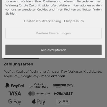
Neukunde?
zulassen möchten. Ihre Zustimmung können Sie jederzeit mit
Wirkung für die Zukunft widerrufen. Weitere Informationen zu den
Informationen
von uns verwendeten Cookies und Ihren Rechten als Nutzer finden
Sie hier:
Kontakt
Daten­schutz­erklärung
Impressum
Rücksendung
Rückrufservice
Weitere Einstellungen
Hilfe & FAQ
Zahlung und Versand
Newsletter
Alle akzeptieren
Vertrag widerrufen
Zahlungsarten
PayPal, Kauf auf Rechnung, Amazon Pay, Vor­kasse, Kredit­karte,
Apple Pay, Google Pay
...
mehr erfahren