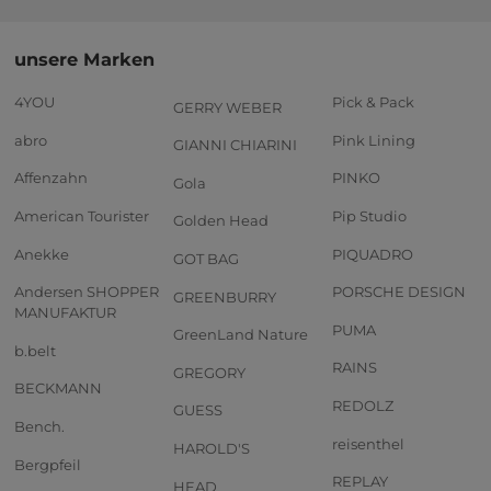
unsere Marken
4YOU
Pick & Pack
GERRY WEBER
abro
Pink Lining
GIANNI CHIARINI
Affenzahn
PINKO
Gola
American Tourister
Pip Studio
Golden Head
Anekke
PIQUADRO
GOT BAG
Andersen SHOPPER
PORSCHE DESIGN
GREENBURRY
MANUFAKTUR
PUMA
GreenLand Nature
b.belt
RAINS
GREGORY
BECKMANN
REDOLZ
GUESS
Bench.
reisenthel
HAROLD'S
Bergpfeil
REPLAY
HEAD