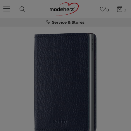
0
0
Service & Stores