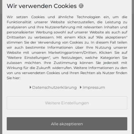
Wir verwenden Cookies 🍪
Wir setzen Cookies und ähnliche Technologien ein, um die
Funktionalität unserer Website sicherzustellen, die Leistung zu
modeherz
analysieren und Ihre Nutzererfahrung mit relevanten Inhalten und
personalisierter Werbung sowohl auf unserer Website als auch auf
Drittseiten zu verbessern. Mit einem Klick auf "Alle akzeptieren"
Impressum
stimmen Sie der Verwendung von Cookies zu. In diesem Fall teilen
AGB
wir auch bestimmte Informationen über Ihre Nutzung unserer
Website mit unseren Marketingpartnern/Dritten. Klicken Sie auf
Widerrufsrecht
"Weitere Einstellungen", um festzulegen, welche Kategorien Sie
Datenschutzerklärung
zulassen möchten. Ihre Zustimmung können Sie jederzeit mit
Wirkung für die Zukunft widerrufen. Weitere Informationen zu den
Datenschutzeinstellungen
von uns verwendeten Cookies und Ihren Rechten als Nutzer finden
Barrierefreiheitserklärung
Sie hier:
Jobs
Daten­schutz­erklärung
Impressum
Unsere Stores
Weitere Einstellungen
Mein Konto
Login
Neukunde?
Alle akzeptieren
Informationen