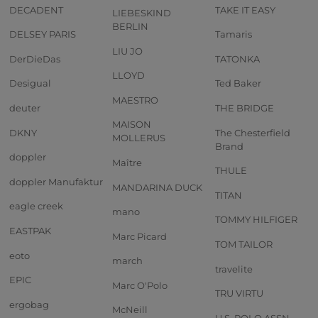
DECADENT
TAKE IT EASY
LIEBESKIND
BERLIN
DELSEY PARIS
Tamaris
LIU JO
DerDieDas
TATONKA
LLOYD
Desigual
Ted Baker
MAESTRO
deuter
THE BRIDGE
MAISON
DKNY
The Chesterfield
MOLLERUS
Brand
doppler
Maître
THULE
doppler Manufaktur
MANDARINA DUCK
TITAN
eagle creek
mano
TOMMY HILFIGER
EASTPAK
Marc Picard
TOM TAILOR
eoto
march
travelite
EPIC
Marc O'Polo
TRU VIRTU
ergobag
McNeill
U.S. POLO ASSN.