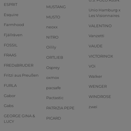
ESPRIT
MUSTANG
Unio Hamburg x
Esquire
Les Visionnaires
MUSTO
Farmhood
VALENTINO
neoxx
Fjällräven
Vanzetti
NITRO
FOSSIL
VAUDE
Oilily
FRAAS
VICTORINOX
ORTLIEB
FREDsBRUDER
VOi
Osprey
Fritzi aus Preußen
Walker
oxmox
FURLA
WENGER
pacsafe
Gabor
WINDROSE
Pactastic
Gabs
zwei
PATRIZIA PEPE
GEORGE GINA &
PICARD
LUCY