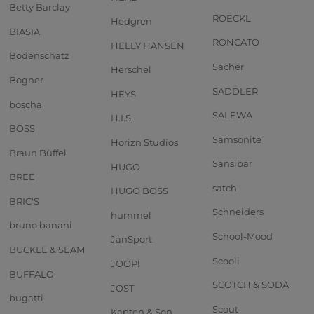
Betty Barclay
ROECKL
Hedgren
BIASIA
RONCATO
HELLY HANSEN
Bodenschatz
Sacher
Herschel
Bogner
SADDLER
HEYS
boscha
SALEWA
H.I.S
BOSS
Samsonite
Horizn Studios
Braun Büffel
Sansibar
HUGO
BREE
satch
HUGO BOSS
BRIC'S
Schneiders
hummel
bruno banani
School-Mood
JanSport
BUCKLE & SEAM
Scooli
JOOP!
BUFFALO
SCOTCH & SODA
JOST
bugatti
Scout
Kapten & Son