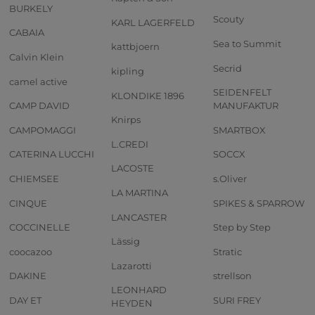
BURKELY
Scouty
KARL LAGERFELD
CABAIA
Sea to Summit
kattbjoern
Calvin Klein
Secrid
kipling
camel active
SEIDENFELT
KLONDIKE 1896
CAMP DAVID
MANUFAKTUR
Knirps
CAMPOMAGGI
SMARTBOX
L.CREDI
CATERINA LUCCHI
SOCCX
LACOSTE
CHIEMSEE
s.Oliver
LA MARTINA
CINQUE
SPIKES & SPARROW
LANCASTER
COCCINELLE
Step by Step
Lässig
coocazoo
Stratic
Lazarotti
DAKINE
strellson
LEONHARD
DAY ET
SURI FREY
HEYDEN