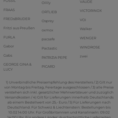
FOSSIL
VAUDE
Oilily
FRAAS
VICTORINOX
ORTLIEB
FREDsBRUDER
VOi
Osprey
Fritzi aus Preußen
Walker
oxmox
FURLA
WENGER
pacsafe
Gabor
WINDROSE
Pactastic
Gabs
zwei
PATRIZIA PEPE
GEORGE GINA &
PICARD
LUCY
1) Unverbindliche Preisempfehlung des Herstellers / 2) Gilt nur
von Montag bis Freitag, Feiertage ausgeschlossen / 3) alle Preise
verstehen sich inkl. gesetzlicher Mehrwertsteuer und zuzüglich
Versandkosten / 4) Gilt für Lieferungen innerhalb Deutschlands
ab einem Bestellwert von 25,- Euro / 5) Für Lieferungen nach
Deutschland. Für Schweiz & Liechtenstein: Bestellungen bis
10.02 14:00 Uhr. Für Großbritannien und Kanalinseln: 09.02
14:00 Uhr. Für andere Länder: durchschnittliche Lieferzeiten