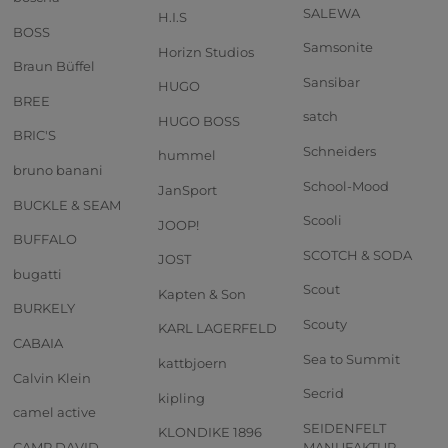
SALEWA
H.I.S
BOSS
Samsonite
Horizn Studios
Braun Büffel
Sansibar
HUGO
BREE
satch
HUGO BOSS
BRIC'S
Schneiders
hummel
bruno banani
School-Mood
JanSport
BUCKLE & SEAM
Scooli
JOOP!
BUFFALO
SCOTCH & SODA
JOST
bugatti
Scout
Kapten & Son
BURKELY
Scouty
KARL LAGERFELD
CABAIA
Sea to Summit
kattbjoern
Calvin Klein
Secrid
kipling
camel active
SEIDENFELT
KLONDIKE 1896
CAMP DAVID
MANUFAKTUR