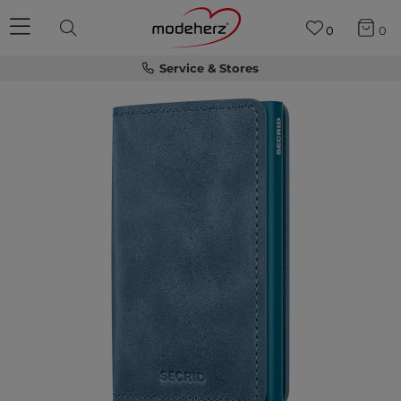
0
0
Service & Stores