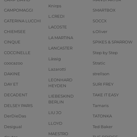
Knirps
CAMPOMAGGI
SMARTBOX
L.CREDI
CATERINA LUCCHI
SOCCX
LACOSTE
CHIEMSEE
s.Oliver
LA MARTINA
CINQUE
SPIKES & SPARROW
LANCASTER
COCCINELLE
Step by Step
Lässig
coocazoo
Stratic
Lazarotti
DAKINE
strellson
LEONHARD
DAY ET
SURI FREY
HEYDEN
DECADENT
TAKE IT EASY
LIEBESKIND
BERLIN
DELSEY PARIS
Tamaris
LIU JO
DerDieDas
TATONKA
LLOYD
Desigual
Ted Baker
MAESTRO