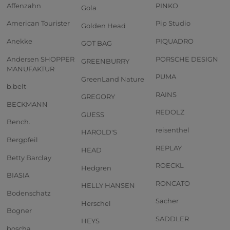
Affenzahn
PINKO
Gola
American Tourister
Pip Studio
Golden Head
Anekke
PIQUADRO
GOT BAG
Andersen SHOPPER
PORSCHE DESIGN
GREENBURRY
MANUFAKTUR
PUMA
GreenLand Nature
b.belt
RAINS
GREGORY
BECKMANN
REDOLZ
GUESS
Bench.
reisenthel
HAROLD'S
Bergpfeil
REPLAY
HEAD
Betty Barclay
ROECKL
Hedgren
BIASIA
RONCATO
HELLY HANSEN
Bodenschatz
Sacher
Herschel
Bogner
SADDLER
HEYS
boscha