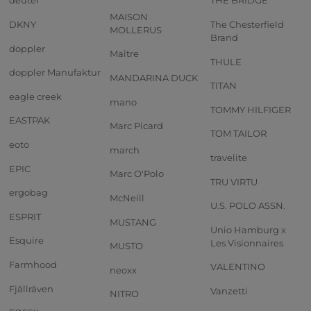
deuter
THE BRIDGE
MAISON
DKNY
The Chesterfield
MOLLERUS
Brand
doppler
Maître
THULE
doppler Manufaktur
MANDARINA DUCK
TITAN
eagle creek
mano
TOMMY HILFIGER
EASTPAK
Marc Picard
TOM TAILOR
eoto
march
travelite
EPIC
Marc O'Polo
TRU VIRTU
ergobag
McNeill
U.S. POLO ASSN.
ESPRIT
MUSTANG
Unio Hamburg x
Esquire
Les Visionnaires
MUSTO
Farmhood
VALENTINO
neoxx
Fjällräven
Vanzetti
NITRO