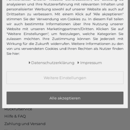
AGB
analysieren und Ihre Nutzererfahrung mit relevanten Inhalten und
Widerrufsrecht
personalisierter Werbung sowohl auf unserer Website als auch auf
Drittseiten zu verbessern. Mit einem Klick auf "Alle akzeptieren"
Datenschutzerklärung
stimmen Sie der Verwendung von Cookies zu. In diesem Fall teilen
Datenschutzeinstellungen
wir auch bestimmte Informationen über Ihre Nutzung unserer
Website mit unseren Marketingpartnern/Dritten. Klicken Sie auf
Barrierefreiheitserklärung
"Weitere Einstellungen", um festzulegen, welche Kategorien Sie
Jobs
zulassen möchten. Ihre Zustimmung können Sie jederzeit mit
Wirkung für die Zukunft widerrufen. Weitere Informationen zu den
Unsere Stores
von uns verwendeten Cookies und Ihren Rechten als Nutzer finden
Sie hier:
Mein Konto
Daten­schutz­erklärung
Impressum
Login
Neukunde?
Weitere Einstellungen
Informationen
Kontakt
Alle akzeptieren
Rücksendung
Rückrufservice
Hilfe & FAQ
Zahlung und Versand