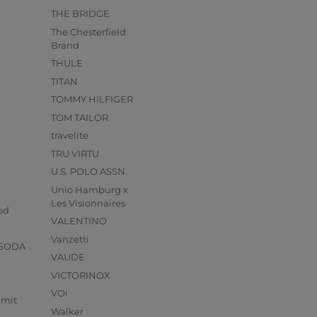
THE BRIDGE
The Chesterfield
Brand
THULE
TITAN
TOMMY HILFIGER
TOM TAILOR
travelite
TRU VIRTU
U.S. POLO ASSN.
Unio Hamburg x
s
Les Visionnaires
od
VALENTINO
Vanzetti
 SODA
VAUDE
VICTORINOX
VOi
mmit
Walker