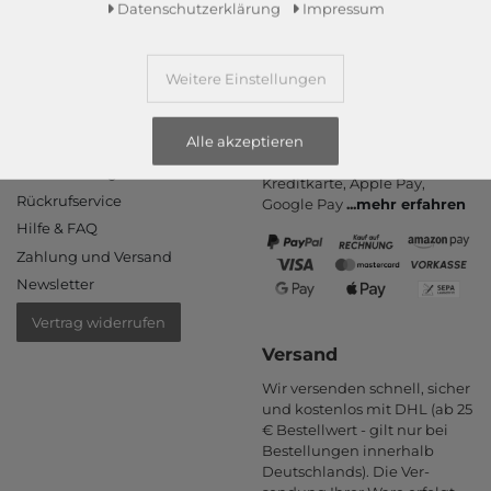
Daten­schutz­erklärung
Impressum
Weitere Einstellungen
Informationen
Zahlungsarten
PayPal, Kauf auf Rechnung,
Alle akzeptieren
Kontakt
Amazon Pay, Vor­kasse,
Rücksendung
Kredit­karte, Apple Pay,
Rückrufservice
Google Pay
...
mehr erfahren
Hilfe & FAQ
Zahlung und Versand
Newsletter
Vertrag widerrufen
Versand
Wir versenden schnell, sicher
und kostenlos mit DHL (ab 25
€ Bestell­wert - gilt nur bei
Bestel­lungen inner­halb
Deutsch­lands). Die Ver­