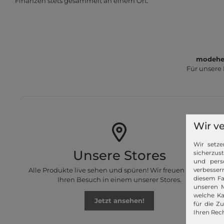
Finanzen stets gesammelt an einem Ort.
modeher
Für unsere
Wir v
Wir setze
Unsere Stores
sicherzus
und pers
Alle Produkte live sehen und spüren! Wir freuen uns auf
verbessern
diesem Fa
Ihren Besuch in einem unserer Stores.
unseren M
welche Ka
Jetzt ansehen!
für die Z
Ihren Rech