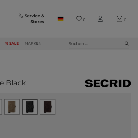
Service &
0
0
Stores
Suchen ...
% SALE
MARKEN
e Black