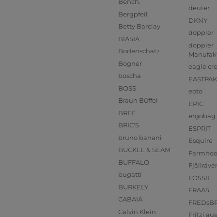
Bench.
deuter
Bergpfeil
DKNY
Betty Barclay
doppler
BIASIA
doppler
Bodenschatz
Manufak
Bogner
eagle cr
boscha
EASTPAK
BOSS
eoto
Braun Büffel
EPIC
BREE
ergobag
BRIC'S
ESPRIT
bruno banani
Esquire
BUCKLE & SEAM
Farmho
BUFFALO
Fjällräve
bugatti
FOSSIL
BURKELY
FRAAS
CABAIA
FREDsB
Calvin Klein
Fritzi a