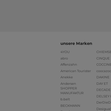
unsere Marken
4YOU
CHIEMS
abro
CINQUE
Affenzahn
COCCIN
American Tourister
coocazo
Anekke
DAKINE
Andersen
DAY ET
SHOPPER
DECADE
MANUFAKTUR
DELSEY 
b.belt
DerDieD
BECKMANN
Desigual