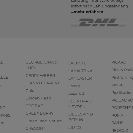
sendung Ihrer Ware er­folgt
sofort nach Zahlungs­eingang
...
mehr erfahren
EE
GEORGE GINA &
PICARD
LACOSTE
LUCY
Pick & Pac
LA MARTINA
GERRY WEBER
ELLE
Pink Linin
LANCASTER
GIANNI CHIARINI
o
PINKO
Lässig
Gola
Pip Studio
Lazarotti
Golden Head
PIQUADR
LEONHARD
GOT BAG
HEYDEN
NT
PORSCHE 
GREENBURRY
LIEBESKIND
PARIS
PUMA
BERLIN
GreenLand Nature
as
RAINS
LIU JO
GREGORY
REDOLZ