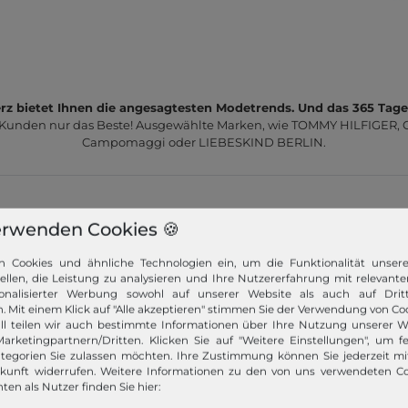
z bietet Ihnen die angesagtesten Modetrends. Und das 365 Tage
 Kunden nur das Beste! Ausgewählte Marken, wie TOMMY HILFIGER, Ca
Campomaggi oder LIEBESKIND BERLIN.
erwenden Cookies 🍪
n Cookies und ähnliche Technologien ein, um die Funktionalität unser
Schneller Versand!
tellen, die Leistung zu analysieren und Ihre Nutzererfahrung mit relevante
onalisierter Werbung sowohl auf unserer Website als auch auf Dritt
Wir versenden Ihre Bestellung schnell per
. Mit einem Klick auf "Alle akzeptieren" stimmen Sie der Verwendung von Coo
ll teilen wir auch bestimmte Informationen über Ihre Nutzung unserer W
Premiumversand.
arketingpartnern/Dritten. Klicken Sie auf "Weitere Einstellungen", um fe
tegorien Sie zulassen möchten. Ihre Zustimmung können Sie jederzeit m
Mehr dazu!
ukunft widerrufen. Weitere Informationen zu den von uns verwendeten C
ten als Nutzer finden Sie hier: