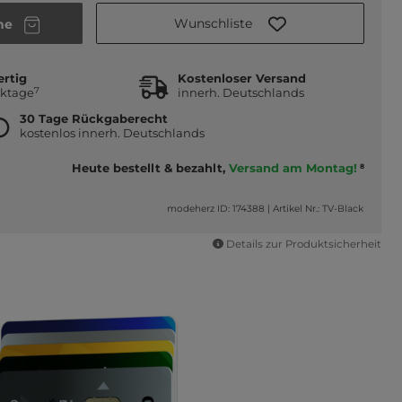
Wunschliste
he
ertig
Kostenloser Versand
7
rktage
innerh. Deutschlands
30 Tage Rückgaberecht
kostenlos innerh. Deutschlands
Heute bestellt & bezahlt,
Versand am Montag!
8
modeherz ID: 174388
|
Artikel Nr.: TV-Black
Details zur Produktsicherheit