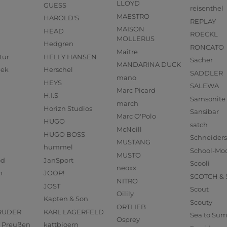
LLOYD
GUESS
reisenthel
MAESTRO
HAROLD'S
REPLAY
MAISON
HEAD
ROECKL
MOLLERUS
Hedgren
RONCATO
Maître
tur
HELLY HANSEN
Sacher
MANDARINA DUCK
eek
Herschel
SADDLER
mano
HEYS
SALEWA
Marc Picard
H.I.S
Samsonite
march
Horizn Studios
Sansibar
Marc O'Polo
HUGO
satch
McNeill
HUGO BOSS
Schneider
MUSTANG
hummel
School-Mo
MUSTO
od
JanSport
Scooli
neoxx
n
JOOP!
SCOTCH &
NITRO
JOST
Scout
Oilily
Kapten & Son
Scouty
ORTLIEB
RUDER
KARL LAGERFELD
Sea to Su
Osprey
us Preußen
kattbjoern