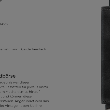
cm
nkbox
ten etc. und 1 Geldscheinfach
ldbörse
rgebnis war dieser
e Kassetten für jeweils bis zu
ertem Mechanismus hinauf
ert und können diese
erstauen. Abgerundet wird das
let Vintage haben Sie Ihre