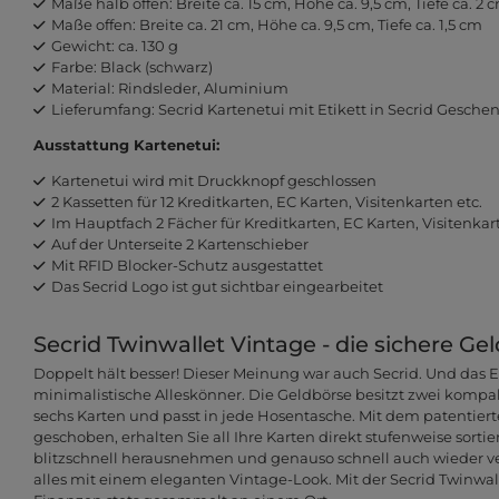
Maße halb offen: Breite ca. 15 cm, Höhe ca. 9,5 cm, Tiefe ca. 2 
Maße offen: Breite ca. 21 cm, Höhe ca. 9,5 cm, Tiefe ca. 1,5 cm
Gewicht: ca. 130 g
Farbe: Black (schwarz)
Material: Rindsleder, Aluminium
Lieferumfang: Secrid Kartenetui mit Etikett in Secrid Gesche
Ausstattung Kartenetui:
Kartenetui wird mit Druckknopf geschlossen
2 Kassetten für 12 Kreditkarten, EC Karten, Visitenkarten etc.
Im Hauptfach 2 Fächer für Kreditkarten, EC Karten, Visitenkar
Auf der Unterseite 2 Kartenschieber
Mit RFID Blocker-Schutz ausgestattet
Das Secrid Logo ist gut sichtbar eingearbeitet
Secrid Twinwallet Vintage - die sichere Ge
Doppelt hält besser! Dieser Meinung war auch Secrid. Und das E
minimalistische Alleskönner. Die Geldbörse besitzt zwei kompakt
sechs Karten und passt in jede Hosentasche. Mit dem patenti
geschoben, erhalten Sie all Ihre Karten direkt stufenweise sorti
blitzschnell herausnehmen und genauso schnell auch wieder v
alles mit einem eleganten Vintage-Look. Mit der Secrid Twinwal