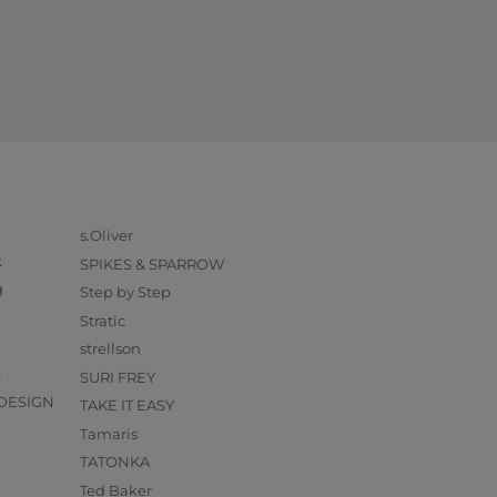
s.Oliver
k
SPIKES & SPARROW
g
Step by Step
Stratic
strellson
O
SURI FREY
DESIGN
TAKE IT EASY
Tamaris
TATONKA
Ted Baker