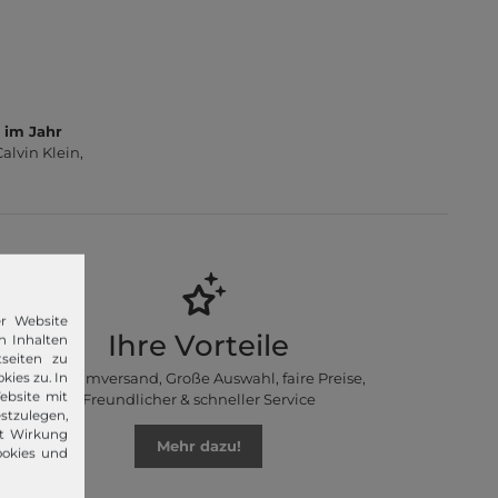
 im Jahr
lvin Klein,
er Website
Ihre Vorteile
n Inhalten
seiten zu
Premiumversand, Große Auswahl, faire Preise,
kies zu. In
ebsite mit
Freundlicher & schneller Service
stzulegen,
it Wirkung
Mehr dazu!
ookies und