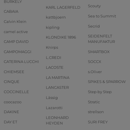
BURKELY
Scouty
KARL LAGERFELD
CABAIA
Sea to Summit
kattbjoern
Calvin Klein
Secrid
kipling
camel active
SEIDENFELT
KLONDIKE 1896
CAMP DAVID
MANUFAKTUR
Knirps
CAMPOMAGGI
SMARTBOX
L.CREDI
CATERINA LUCCHI
SOCCX
LACOSTE
CHIEMSEE
s.Oliver
LA MARTINA
CINQUE
SPIKES & SPARROW
LANCASTER
COCCINELLE
Step by Step
Lässig
coocazoo
Stratic
Lazarotti
DAKINE
strellson
LEONHARD
DAY ET
SURI FREY
HEYDEN