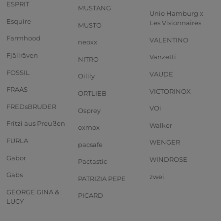
ESPRIT
MUSTANG
Unio Hamburg x
Esquire
Les Visionnaires
MUSTO
Farmhood
VALENTINO
neoxx
Fjällräven
Vanzetti
NITRO
FOSSIL
VAUDE
Oilily
FRAAS
VICTORINOX
ORTLIEB
FREDsBRUDER
VOi
Osprey
Fritzi aus Preußen
Walker
oxmox
FURLA
WENGER
pacsafe
Gabor
WINDROSE
Pactastic
Gabs
zwei
PATRIZIA PEPE
GEORGE GINA &
PICARD
LUCY