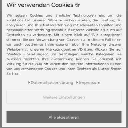
Wir verwenden Cookies 🍪
Wir setzen Cookies und ähnliche Technologien ein, um die
Funktionalität unserer Website sicherzustellen, die Leistung zu
modeherz
analysieren und Ihre Nutzererfahrung mit relevanten Inhalten und
personalisierter Werbung sowohl auf unserer Website als auch auf
Impressum
Drittseiten zu verbessern. Mit einem Klick auf "Alle akzeptieren"
stimmen Sie der Verwendung von Cookies zu. In diesem Fall teilen
AGB
wir auch bestimmte Informationen über Ihre Nutzung unserer
Widerrufsrecht
Website mit unseren Marketingpartnern/Dritten. Klicken Sie auf
"Weitere Einstellungen", um festzulegen, welche Kategorien Sie
Datenschutzerklärung
zulassen möchten. Ihre Zustimmung können Sie jederzeit mit
Datenschutzeinstellungen
Wirkung für die Zukunft widerrufen. Weitere Informationen zu den
von uns verwendeten Cookies und Ihren Rechten als Nutzer finden
Barrierefreiheitserklärung
Sie hier:
Jobs
Daten­schutz­erklärung
Impressum
Unsere Stores
Weitere Einstellungen
Mein Konto
Login
Neukunde?
Alle akzeptieren
Informationen