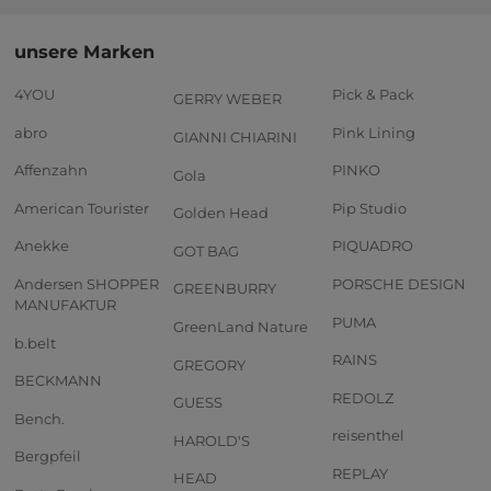
unsere Marken
4YOU
Pick & Pack
GERRY WEBER
abro
Pink Lining
GIANNI CHIARINI
Affenzahn
PINKO
Gola
American Tourister
Pip Studio
Golden Head
Anekke
PIQUADRO
GOT BAG
Andersen SHOPPER
PORSCHE DESIGN
GREENBURRY
MANUFAKTUR
PUMA
GreenLand Nature
b.belt
RAINS
GREGORY
BECKMANN
REDOLZ
GUESS
Bench.
reisenthel
HAROLD'S
Bergpfeil
REPLAY
HEAD