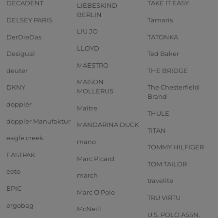
DECADENT
TAKE IT EASY
LIEBESKIND
BERLIN
DELSEY PARIS
Tamaris
LIU JO
DerDieDas
TATONKA
LLOYD
Desigual
Ted Baker
MAESTRO
deuter
THE BRIDGE
MAISON
DKNY
The Chesterfield
MOLLERUS
Brand
doppler
Maître
THULE
doppler Manufaktur
MANDARINA DUCK
TITAN
eagle creek
mano
TOMMY HILFIGER
EASTPAK
Marc Picard
TOM TAILOR
eoto
march
travelite
EPIC
Marc O'Polo
TRU VIRTU
ergobag
McNeill
U.S. POLO ASSN.