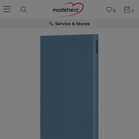
0
0
Service & Stores