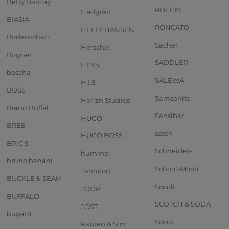
Betty Barclay
ROECKL
Hedgren
BIASIA
RONCATO
HELLY HANSEN
Bodenschatz
Sacher
Herschel
Bogner
SADDLER
HEYS
boscha
SALEWA
H.I.S
BOSS
Samsonite
Horizn Studios
Braun Büffel
Sansibar
HUGO
BREE
satch
HUGO BOSS
BRIC'S
Schneiders
hummel
bruno banani
School-Mood
JanSport
BUCKLE & SEAM
Scooli
JOOP!
BUFFALO
SCOTCH & SODA
JOST
bugatti
Scout
Kapten & Son