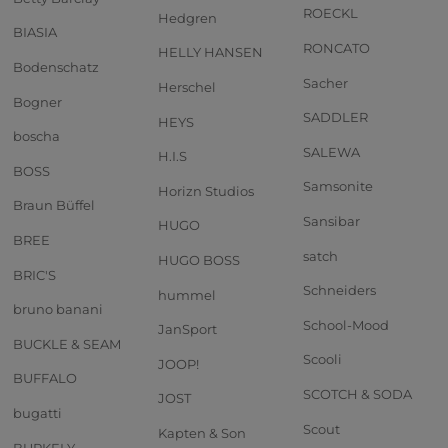
ROECKL
Hedgren
BIASIA
RONCATO
HELLY HANSEN
Bodenschatz
Sacher
Herschel
Bogner
SADDLER
HEYS
boscha
SALEWA
H.I.S
BOSS
Samsonite
Horizn Studios
Braun Büffel
Sansibar
HUGO
BREE
satch
HUGO BOSS
BRIC'S
Schneiders
hummel
bruno banani
School-Mood
JanSport
BUCKLE & SEAM
Scooli
JOOP!
BUFFALO
SCOTCH & SODA
JOST
bugatti
Scout
Kapten & Son
BURKELY