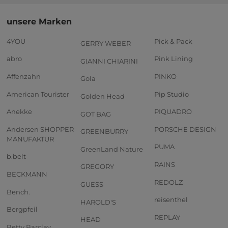
unsere Marken
4YOU
Pick & Pack
GERRY WEBER
abro
Pink Lining
GIANNI CHIARINI
Affenzahn
PINKO
Gola
American Tourister
Pip Studio
Golden Head
Anekke
PIQUADRO
GOT BAG
Andersen SHOPPER
PORSCHE DESIGN
GREENBURRY
MANUFAKTUR
PUMA
GreenLand Nature
b.belt
RAINS
GREGORY
BECKMANN
REDOLZ
GUESS
Bench.
reisenthel
HAROLD'S
Bergpfeil
REPLAY
HEAD
Betty Barclay