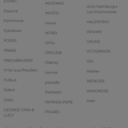
ESPRIT
MUSTANG
Unio Hamburg x
Esquire
Les Visionnaires
MUSTO
Farmhood
VALENTINO
neoxx
Fjällräven
Vanzetti
NITRO
FOSSIL
VAUDE
Oilily
FRAAS
VICTORINOX
ORTLIEB
FREDsBRUDER
VOi
Osprey
Fritzi aus Preußen
Walker
oxmox
FURLA
WENGER
pacsafe
Gabor
WINDROSE
Pactastic
Gabs
zwei
PATRIZIA PEPE
GEORGE GINA &
PICARD
LUCY