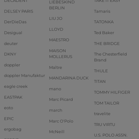
DECADENT
TAKE IT EASY
LIEBESKIND
BERLIN
DELSEY PARIS
Tamaris
LIU JO
DerDieDas
TATONKA
LLOYD
Desigual
Ted Baker
MAESTRO
deuter
THE BRIDGE
MAISON
DKNY
The Chesterfield
MOLLERUS
Brand
doppler
Maître
THULE
doppler Manufaktur
MANDARINA DUCK
TITAN
eagle creek
mano
TOMMY HILFIGER
EASTPAK
Marc Picard
TOM TAILOR
eoto
march
travelite
EPIC
Marc O'Polo
TRU VIRTU
ergobag
McNeill
U.S. POLO ASSN.