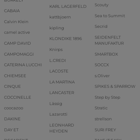
Scouty
KARL LAGERFELD
CABAIA
Sea to Summit
kattbjoern
Calvin Klein
Secrid
kipling
camel active
SEIDENFELT
KLONDIKE 1896
CAMP DAVID
MANUFAKTUR
Knirps
CAMPOMAGGI
SMARTBOX
L.CREDI
CATERINA LUCCHI
SOCCX
LACOSTE
CHIEMSEE
s.Oliver
LA MARTINA
CINQUE
SPIKES & SPARROW
LANCASTER
COCCINELLE
Step by Step
Lässig
coocazoo
Stratic
Lazarotti
DAKINE
strellson
LEONHARD
DAY ET
SURI FREY
HEYDEN