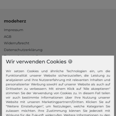
modeherz
Impressum
AGB
Widerrufsrecht
Datenschutzerklärung
Datenschutzeinstellungen
Wir verwenden Cookies 🍪
Barrierefreiheitserklärung
Jobs
Wir setzen Cookies und ähnliche Technologien ein, um die
Funktionalität unserer Website sicherzustellen, die Leistung zu
Unsere Stores
analysieren und Ihre Nutzererfahrung mit relevanten Inhalten und
personalisierter Werbung sowohl auf unserer Website als auch auf
Mein Konto
Drittseiten zu verbessern. Mit einem Klick auf "Alle akzeptieren"
stimmen Sie der Verwendung von Cookies zu. In diesem Fall teilen
Login
wir auch bestimmte Informationen über Ihre Nutzung unserer
Website mit unseren Marketingpartnern/Dritten. Klicken Sie auf
Neukunde?
"Weitere Einstellungen", um festzulegen, welche Kategorien Sie
Informationen
zulassen möchten. Ihre Zustimmung können Sie jederzeit mit
Wirkung für die Zukunft widerrufen. Weitere Informationen zu den