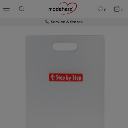
0
0
Service & Stores