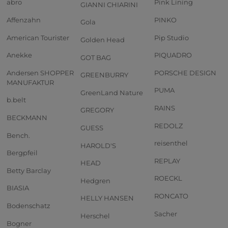
abro
Pink Lining
GIANNI CHIARINI
Affenzahn
PINKO
Gola
American Tourister
Pip Studio
Golden Head
Anekke
PIQUADRO
GOT BAG
Andersen SHOPPER
PORSCHE DESIGN
GREENBURRY
MANUFAKTUR
PUMA
GreenLand Nature
b.belt
RAINS
GREGORY
BECKMANN
REDOLZ
GUESS
Bench.
reisenthel
HAROLD'S
Bergpfeil
REPLAY
HEAD
Betty Barclay
ROECKL
Hedgren
BIASIA
RONCATO
HELLY HANSEN
Bodenschatz
Sacher
Herschel
Bogner