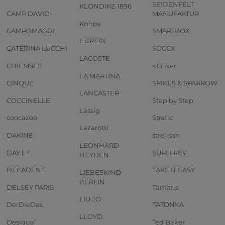
SEIDENFELT
KLONDIKE 1896
CAMP DAVID
MANUFAKTUR
Knirps
CAMPOMAGGI
SMARTBOX
L.CREDI
CATERINA LUCCHI
SOCCX
LACOSTE
CHIEMSEE
s.Oliver
LA MARTINA
CINQUE
SPIKES & SPARROW
LANCASTER
COCCINELLE
Step by Step
Lässig
coocazoo
Stratic
Lazarotti
DAKINE
strellson
LEONHARD
DAY ET
SURI FREY
HEYDEN
DECADENT
TAKE IT EASY
LIEBESKIND
BERLIN
DELSEY PARIS
Tamaris
LIU JO
DerDieDas
TATONKA
LLOYD
Desigual
Ted Baker