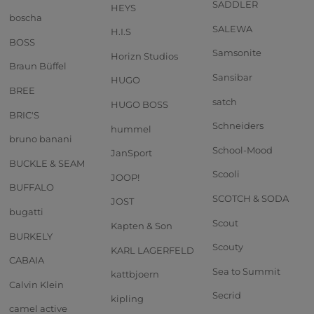
SADDLER
HEYS
boscha
SALEWA
H.I.S
BOSS
Samsonite
Horizn Studios
Braun Büffel
Sansibar
HUGO
BREE
satch
HUGO BOSS
BRIC'S
Schneiders
hummel
bruno banani
School-Mood
JanSport
BUCKLE & SEAM
Scooli
JOOP!
BUFFALO
SCOTCH & SODA
JOST
bugatti
Scout
Kapten & Son
BURKELY
Scouty
KARL LAGERFELD
CABAIA
Sea to Summit
kattbjoern
Calvin Klein
Secrid
kipling
camel active