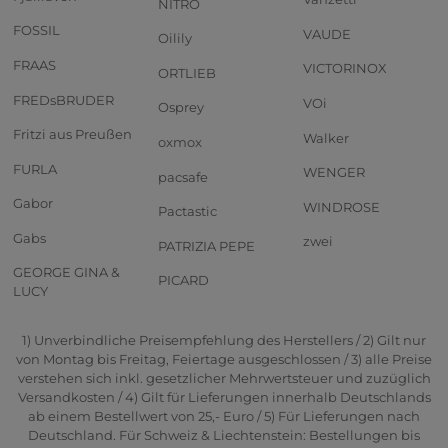
NITRO
FOSSIL
VAUDE
Oilily
FRAAS
VICTORINOX
ORTLIEB
FREDsBRUDER
VOi
Osprey
Fritzi aus Preußen
Walker
oxmox
FURLA
WENGER
pacsafe
Gabor
WINDROSE
Pactastic
Gabs
zwei
PATRIZIA PEPE
GEORGE GINA &
PICARD
LUCY
1) Unverbindliche Preisempfehlung des Herstellers / 2) Gilt nur
von Montag bis Freitag, Feiertage ausgeschlossen / 3) alle Preise
verstehen sich inkl. gesetzlicher Mehrwertsteuer und zuzüglich
Versandkosten / 4) Gilt für Lieferungen innerhalb Deutschlands
ab einem Bestellwert von 25,- Euro / 5) Für Lieferungen nach
Deutschland. Für Schweiz & Liechtenstein: Bestellungen bis