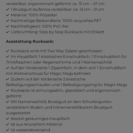
verstellbar, ergonomisch geformt: ca. 31 cm - 47 cm
1 Brustgurt stufenlos verstellbar: ca. 12 cm - 21 cm
Material: 100% Polyester
Nachhaltige Bestandteile: 100% recyceltes PET
Nachhaltigkeit: 100% PVC-frei
Lieferumfang: Step by Step Rucksack mit Etikett
Ausstattung Rucksack:
Rucksack wird mit Two Way Zipper geschlossen
Im Hauptfach 1 elastisches Einschubfach, 1 Einschubfach für
Trinkflaschen oder Regenschirme und 1 Namensschild
Auf der Vorderseite 1 Zipperfach, in dem sich 1 Einschubfach
mit Klettverschluss für Magic Mags befindet
Zudem auf der Vorderseite 2 elastische
Befestigungsschlaufen und 1 Befestigungsring für Magic Mags
Rückseite ist atmungsaktiv, gepolstert und ergonomisch
geformt
Mit Namensschild, Brustgurt an den Schultergurten,
verstärktem Boden und höhenverstellbarem Brustgurt
ausgestattet
Besitzt geräumiges Hauptfach
Ist aus recyceltem Material
Ist wasserabweisend