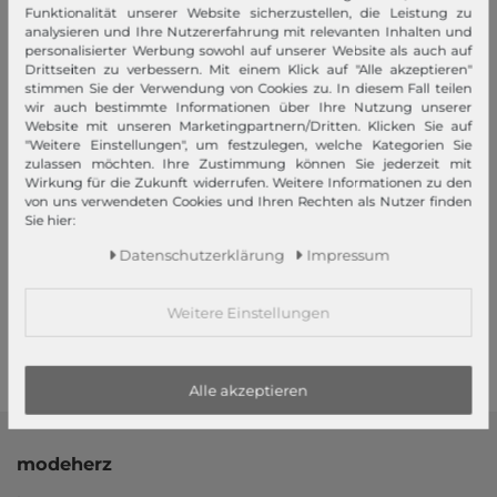
Schneller Versand!
Funktionalität unserer Website sicherzustellen, die Leistung zu
analysieren und Ihre Nutzererfahrung mit relevanten Inhalten und
Wir versenden Ihre Bestellung schnell per Premiumversand.
personalisierter Werbung sowohl auf unserer Website als auch auf
Drittseiten zu verbessern. Mit einem Klick auf "Alle akzeptieren"
stimmen Sie der Verwendung von Cookies zu. In diesem Fall teilen
Mehr dazu!
wir auch bestimmte Informationen über Ihre Nutzung unserer
Website mit unseren Marketingpartnern/Dritten. Klicken Sie auf
"Weitere Einstellungen", um festzulegen, welche Kategorien Sie
zulassen möchten. Ihre Zustimmung können Sie jederzeit mit
Wirkung für die Zukunft widerrufen. Weitere Informationen zu den
von uns verwendeten Cookies und Ihren Rechten als Nutzer finden
Sie hier:
Ihre Vorteile
Daten­schutz­erklärung
Impressum
Premiumversand, Große Auswahl, faire Preise, Freundlicher &
schneller Service
Weitere Einstellungen
Mehr dazu!
Alle akzeptieren
modeherz