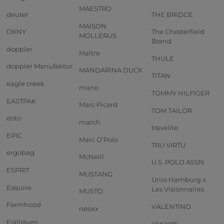
MAESTRO
deuter
THE BRIDGE
MAISON
DKNY
The Chesterfield
MOLLERUS
Brand
doppler
Maître
THULE
doppler Manufaktur
MANDARINA DUCK
TITAN
eagle creek
mano
TOMMY HILFIGER
EASTPAK
Marc Picard
TOM TAILOR
eoto
march
travelite
EPIC
Marc O'Polo
TRU VIRTU
ergobag
McNeill
U.S. POLO ASSN.
ESPRIT
MUSTANG
Unio Hamburg x
Esquire
Les Visionnaires
MUSTO
Farmhood
VALENTINO
neoxx
Fjällräven
Vanzetti