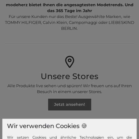
modeherz bietet Ihnen die angesagtesten Modetrends. Und
das 365 Tage im Jahr
Für unsere Kunden nur das Beste! Ausgewählte Marken, wie
TOMMY HILFIGER, Calvin Klein, Campomaggi oder LIEBESKIND
BERLIN.
Unsere Stores
Alle Produkte live sehen und spüren! Wir freuen uns auf Ihren
Besuch in einem unserer Stores.
Jetzt ansehen!
Wir verwenden Cookies 🍪
Wir setzen Cookies und ähnliche Technologien ein, um die