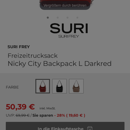
Vergrößern durch berühren
SURI FREY
Freizeitrucksack
Nicky City Backpack L Darkred
FARBE
50,39 €
inkl. MwSt.
UVP:
69,99 €
/
Sie sparen
- 28% ( 19,60 € )
In die Einkaufstasche