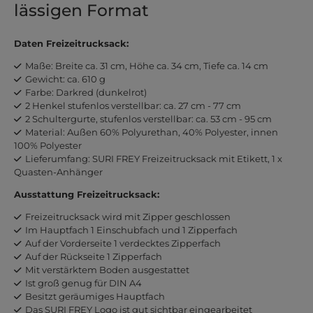
lässigen Format
Daten Freizeitrucksack:
Maße: Breite ca. 31 cm, Höhe ca. 34 cm, Tiefe ca. 14 cm
Gewicht: ca. 610 g
Farbe: Darkred (dunkelrot)
2 Henkel stufenlos verstellbar: ca. 27 cm - 77 cm
2 Schultergurte, stufenlos verstellbar: ca. 53 cm - 95 cm
Material: Außen 60% Polyurethan, 40% Polyester, innen
100% Polyester
Lieferumfang: SURI FREY Freizeitrucksack mit Etikett, 1 x
Quasten-Anhänger
Ausstattung Freizeitrucksack:
Freizeitrucksack wird mit Zipper geschlossen
Im Hauptfach 1 Einschubfach und 1 Zipperfach
Auf der Vorderseite 1 verdecktes Zipperfach
Auf der Rückseite 1 Zipperfach
Mit verstärktem Boden ausgestattet
Ist groß genug für DIN A4
Besitzt geräumiges Hauptfach
Das SURI FREY Logo ist gut sichtbar eingearbeitet