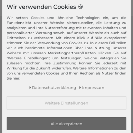
Wir verwenden Cookies 🍪
Wir setzen Cookies und ähnliche Technologien ein, um die
Funktionalität unserer Website sicherzustellen, die Leistung zu
analysieren und Ihre Nutzererfahrung mit relevanten Inhalten und
modeherz
personalisierter Werbung sowohl auf unserer Website als auch auf
Drittseiten zu verbessern. Mit einem Klick auf "Alle akzeptieren"
Impressum
stimmen Sie der Verwendung von Cookies zu. In diesem Fall teilen
AGB
wir auch bestimmte Informationen über Ihre Nutzung unserer
Website mit unseren Marketingpartnern/Dritten. Klicken Sie auf
Widerrufsrecht
"Weitere Einstellungen", um festzulegen, welche Kategorien Sie
Datenschutzerklärung
zulassen möchten. Ihre Zustimmung können Sie jederzeit mit
Wirkung für die Zukunft widerrufen. Weitere Informationen zu den
Datenschutzeinstellungen
von uns verwendeten Cookies und Ihren Rechten als Nutzer finden
Barrierefreiheitserklärung
Sie hier:
Jobs
Daten­schutz­erklärung
Impressum
Unsere Stores
Weitere Einstellungen
Mein Konto
Login
Neukunde?
Alle akzeptieren
Informationen