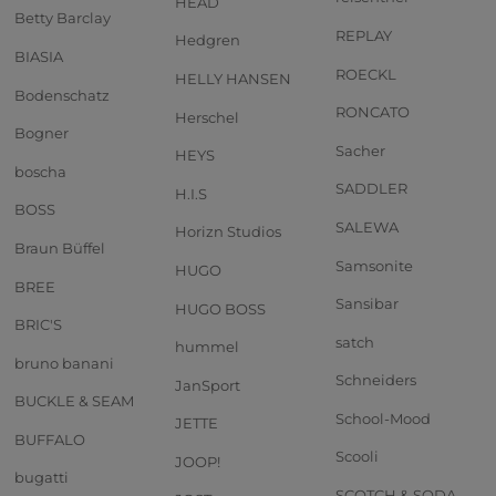
HEAD
Betty Barclay
REPLAY
Hedgren
BIASIA
ROECKL
HELLY HANSEN
Bodenschatz
RONCATO
Herschel
Bogner
Sacher
HEYS
boscha
SADDLER
H.I.S
BOSS
SALEWA
Horizn Studios
Braun Büffel
Samsonite
HUGO
BREE
Sansibar
HUGO BOSS
BRIC'S
satch
hummel
bruno banani
Schneiders
JanSport
BUCKLE & SEAM
School-Mood
JETTE
BUFFALO
Scooli
JOOP!
bugatti
SCOTCH & SODA