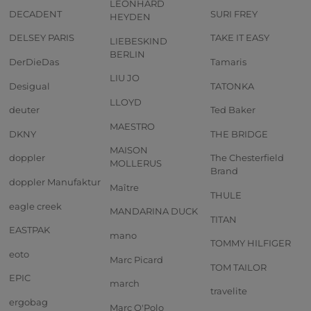
LEONHARD
DECADENT
SURI FREY
HEYDEN
DELSEY PARIS
TAKE IT EASY
LIEBESKIND
BERLIN
DerDieDas
Tamaris
LIU JO
Desigual
TATONKA
LLOYD
deuter
Ted Baker
MAESTRO
DKNY
THE BRIDGE
MAISON
doppler
The Chesterfield
MOLLERUS
Brand
doppler Manufaktur
Maître
THULE
eagle creek
MANDARINA DUCK
TITAN
EASTPAK
mano
TOMMY HILFIGER
eoto
Marc Picard
TOM TAILOR
EPIC
march
travelite
ergobag
Marc O'Polo