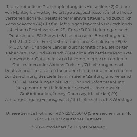
1) Unverbindliche Preisempfehlung des Herstellers / 2) Gilt nur
von Montag bis Freitag, Feiertage ausgeschlossen / 3) alle Preise
verstehen sich inkl. gesetzlicher Mehrwertsteuer und zuzüglich
Versandkosten / 4) Gilt für Lieferungen innerhalb Deutschlands
ab einem Bestellwert von 25,- Euro / 5) Für Lieferungen nach
Deutschland. Für Schweiz & Liechtenstein: Bestellungen bis
10.02 14:00 Uhr. Für Großbritannien und Kanalinseln: 09.02
14:00 Uhr. Für andere Länder: durchschnittliche Lieferzeiten
siehe "Zahlung und Versand". / 6) Nicht auf rabattierte Produkte
anwendbar. Gutschein ist nicht kombinierbar mit anderen
Gutscheinen oder Aktions-Preisen. / 7) Lieferungen nach
Deutschland. Lieferzeiten für andere Länder und Informationen
zur Berechnung des Liefertermins siehe "Zahlung und Versand"
/ 8) Bei Bestellungen bis 16:00 Uhr und Sofortbezahlung
(ausgenommen Lieferländer: Schweiz, Liechtenstein,
Großbritannien, Jersey, Guernsey, Isle of Man) / 9)
Zahlungseingang vorausgesetzt / 10) Lieferzeit: ca. 1–3 Werktage
Unsere Service Hotline: + 49 7129/936640 (Sie erreichen uns: Mo
- Fr 9 - 18 Uhr / deutsches Festnetz)
© 2024 modeherz / All rights reserved.