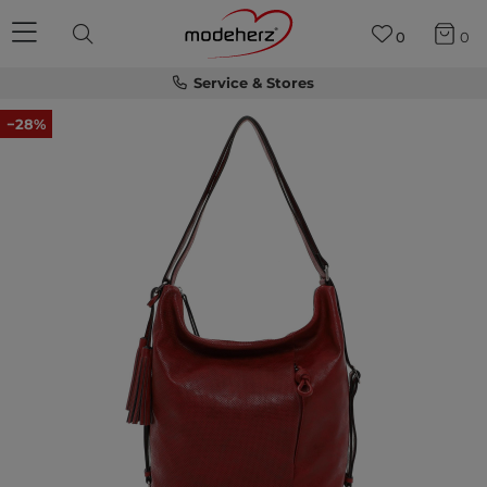
0
0
Service & Stores
−28%