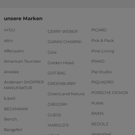
unsere Marken
4YOU
PICARD
GERRY WEBER
abro
Pick & Pack
GIANNI CHIARINI
Affenzahn
Pink Lining
Gola
American Tourister
PINKO
Golden Head
Anekke
Pip Studio
GOT BAG
Andersen SHOPPER
PIQUADRO
GREENBURRY
MANUFAKTUR
PORSCHE DESIGN
GreenLand Nature
b.belt
PUMA
GREGORY
BECKMANN
RAINS
GUESS
Bench.
REDOLZ
HAROLD'S
Bergpfeil
reisenthel