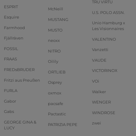
TRU VIRTU
ESPRIT
McNeill
U.S. POLO ASSN.
Esquire
MUSTANG
Unio Hamburg x
Farmhood
Les Visionnaires
MUSTO
Fjällräven
VALENTINO
neoxx
FOSSIL
Vanzetti
NITRO
FRAAS
VAUDE
Oilily
FREDsBRUDER
VICTORINOX
ORTLIEB
Fritzi aus Preußen
VOi
Osprey
FURLA
Walker
oxmox
Gabor
WENGER
pacsafe
Gabs
WINDROSE
Pactastic
GEORGE GINA &
zwei
PATRIZIA PEPE
LUCY