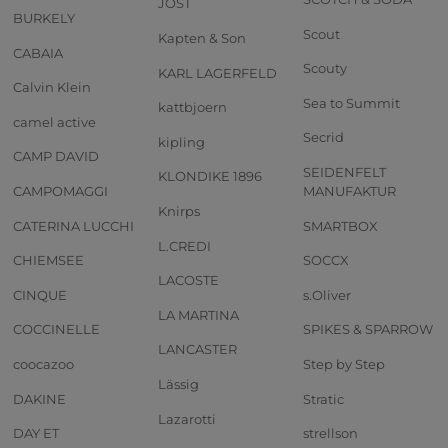
JOST
BURKELY
Scout
Kapten & Son
CABAIA
Scouty
KARL LAGERFELD
Calvin Klein
Sea to Summit
kattbjoern
camel active
Secrid
kipling
CAMP DAVID
SEIDENFELT
KLONDIKE 1896
CAMPOMAGGI
MANUFAKTUR
Knirps
CATERINA LUCCHI
SMARTBOX
L.CREDI
CHIEMSEE
SOCCX
LACOSTE
CINQUE
s.Oliver
LA MARTINA
COCCINELLE
SPIKES & SPARROW
LANCASTER
coocazoo
Step by Step
Lässig
DAKINE
Stratic
Lazarotti
DAY ET
strellson