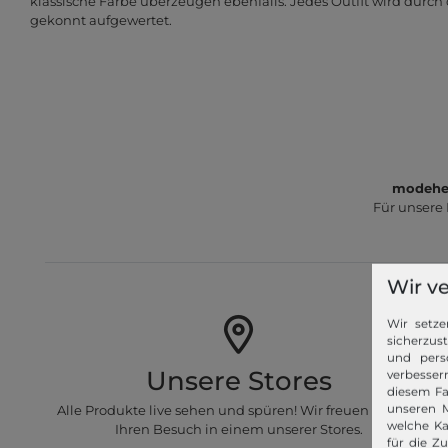
klassische Farbe überzeugen ebenfalls. Jedes Outfit wird durc
gekonnt aufgewertet.
modeher
Für unsere
Wir v
Wir setze
sicherzus
und pers
Unsere Stores
verbessern
diesem Fa
unseren M
Alle Produkte live sehen und spüren! Wir freuen uns auf
welche Ka
Ihren Besuch in einem unserer Stores.
für die Z