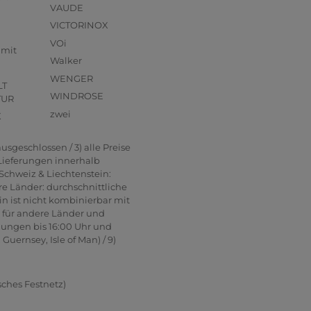
VAUDE
VICTORINOX
VOi
mmit
Walker
WENGER
LT
WINDROSE
TUR
zwei
X
usgeschlossen / 3) alle Preise
 Lieferungen innerhalb
Schweiz & Liechtenstein:
re Länder: durchschnittliche
in ist nicht kombinierbar mit
n für andere Länder und
lungen bis 16:00 Uhr und
uernsey, Isle of Man) / 9)
sches Festnetz)