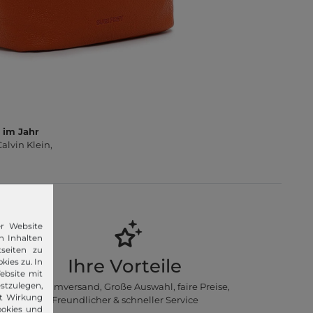
 im Jahr
lvin Klein,
er Website
n Inhalten
seiten zu
Ihre Vorteile
kies zu. In
ebsite mit
stzulegen,
Premiumversand, Große Auswahl, faire Preise,
it Wirkung
Freundlicher & schneller Service
ookies und