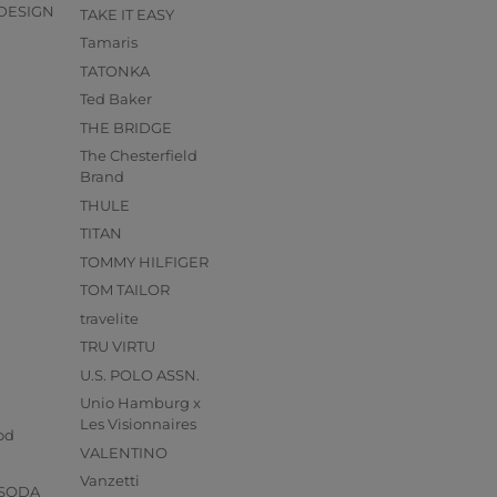
DESIGN
TAKE IT EASY
Tamaris
TATONKA
Ted Baker
THE BRIDGE
The Chesterfield
Brand
THULE
TITAN
TOMMY HILFIGER
TOM TAILOR
travelite
TRU VIRTU
U.S. POLO ASSN.
Unio Hamburg x
s
Les Visionnaires
od
VALENTINO
Vanzetti
 SODA