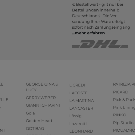
€ Bestell­wert - gilt nur bei
Bestel­lungen inner­halb
Deutsch­lands). Die Ver­
sendung Ihrer Ware er­folgt
sofort nach Zahlungs­eingang
...
mehr erfahren
EE
GEORGE GINA &
PATRIZIA 
L.CREDI
LUCY
PICARD
LACOSTE
GERRY WEBER
ELLE
Pick & Pac
LA MARTINA
GIANNI CHIARINI
o
Pink Linin
LANCASTER
Gola
PINKO
Lässig
Golden Head
Pip Studio
Lazarotti
GOT BAG
NT
PIQUADR
LEONHARD