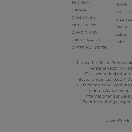
BURKELY
FRAAS
CABAIA
FREDsB
Calvin Klein
Fritzi a
camel active
FURLA
CAMP DAVID
Gabor
CAMPOMAGGI
Gabs
CATERINA LUCCHI
1) Unverbindliche Preisempfeh
verstehen sich inkl. 
Deutschlands ab einem B
Bestellungen bis 10.02 14:0
Lieferzeiten siehe "Zahlung 
anderen Gutscheinen od
Informationen zur Berec
Sofortbezahlung (ausgenom
Unsere Service