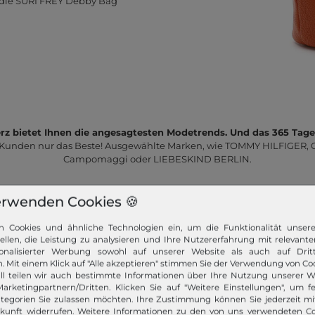
h die SURI FREY Debby Bag
z bietet Ihnen die angesagtesten Modetrends. Und das 365 Tage
 Kunden nur das Beste! Ausgewählte Marken, wie TOMMY HILFIGER, Ca
Campomaggi oder LIEBESKIND BERLIN.
erwenden Cookies 🍪
n Cookies und ähnliche Technologien ein, um die Funktionalität unser
tellen, die Leistung zu analysieren und Ihre Nutzererfahrung mit relevante
onalisierter Werbung sowohl auf unserer Website als auch auf Dritt
Schneller Versand!
. Mit einem Klick auf "Alle akzeptieren" stimmen Sie der Verwendung von Coo
ll teilen wir auch bestimmte Informationen über Ihre Nutzung unserer W
arketingpartnern/Dritten. Klicken Sie auf "Weitere Einstellungen", um fe
Wir versenden Ihre Bestellung schnell per
tegorien Sie zulassen möchten. Ihre Zustimmung können Sie jederzeit m
Premiumversand.
ukunft widerrufen. Weitere Informationen zu den von uns verwendeten C