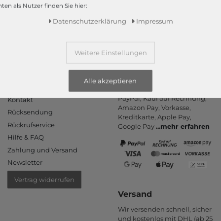
ten als Nutzer finden Sie hier:
Mehr dazu!
Daten­schutz­erklärung
Impressum
Weitere Einstellungen
Alle akzeptieren
Informationen
Zahlungsarten
PayPal, Kauf auf Rechnung,
Kontakt
Amazon Pay, Vor­kasse,
Rücksendung
Kredit­karte, Apple Pay,
Rückrufservice
Google Pay
...
mehr erfahren
Hilfe & FAQ
Zahlung und Versand
Newsletter
Vertrag widerrufen
Versand
Wir versenden schnell, sicher
und kostenlos mit DHL (ab 25