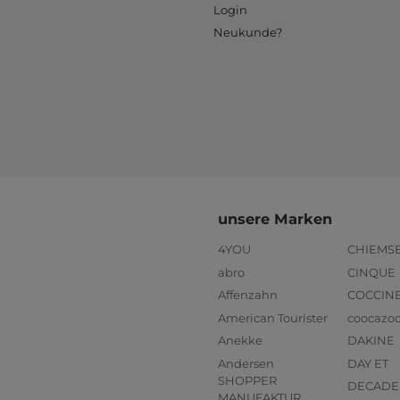
Login
Neukunde?
unsere Marken
4YOU
CHIEMS
abro
CINQUE
Affenzahn
COCCIN
American Tourister
coocazo
Anekke
DAKINE
Andersen
DAY ET
SHOPPER
DECADE
MANUFAKTUR