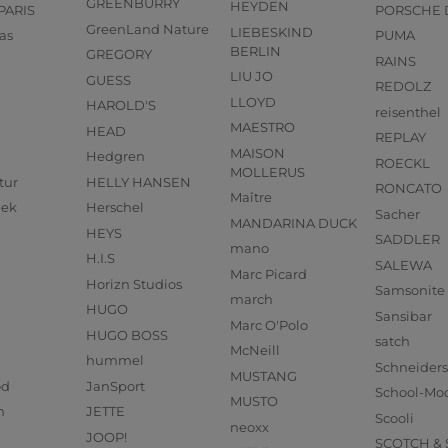
GREENBURRY
HEYDEN
PARIS
PORSCHE 
GreenLand Nature
LIEBESKIND
as
PUMA
BERLIN
GREGORY
RAINS
LIU JO
GUESS
REDOLZ
LLOYD
HAROLD'S
reisenthel
MAESTRO
HEAD
REPLAY
MAISON
Hedgren
ROECKL
MOLLERUS
tur
HELLY HANSEN
RONCATO
Maître
eek
Herschel
Sacher
MANDARINA DUCK
HEYS
SADDLER
mano
H.I.S
SALEWA
Marc Picard
Horizn Studios
Samsonite
march
HUGO
Sansibar
Marc O'Polo
HUGO BOSS
satch
McNeill
hummel
Schneider
MUSTANG
od
JanSport
School-Mo
MUSTO
n
JETTE
Scooli
neoxx
JOOP!
SCOTCH &