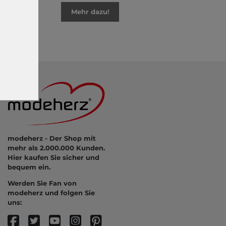
Mehr dazu!
modeherz - Der Shop mit
mehr als 2.000.000 Kunden.
Hier kaufen Sie sicher und
bequem ein.
Werden Sie Fan von
modeherz und folgen Sie
uns: