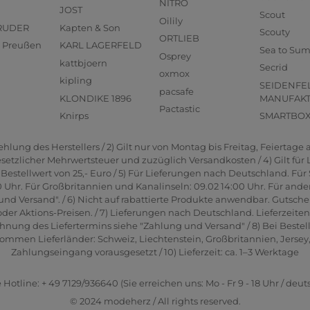
NITRO
JOST
Scout
Oilily
RUDER
Kapten & Son
Scouty
ORTLIEB
us Preußen
KARL LAGERFELD
Sea to Su
Osprey
kattbjoern
Secrid
oxmox
kipling
SEIDENFE
pacsafe
KLONDIKE 1896
MANUFAK
Pactastic
Knirps
SMARTBO
lung des Herstellers / 2) Gilt nur von Montag bis Freitag, Feiertage a
gesetzlicher Mehrwertsteuer und zuzüglich Versandkosten / 4) Gilt für
estellwert von 25,- Euro / 5) Für Lieferungen nach Deutschland. Für 
0 Uhr. Für Großbritannien und Kanalinseln: 09.02 14:00 Uhr. Für ande
und Versand". / 6) Nicht auf rabattierte Produkte anwendbar. Gutsche
er Aktions-Preisen. / 7) Lieferungen nach Deutschland. Lieferzeite
hnung des Liefertermins siehe "Zahlung und Versand" / 8) Bei Bestel
men Lieferländer: Schweiz, Liechtenstein, Großbritannien, Jersey, G
Zahlungseingang vorausgesetzt / 10) Lieferzeit: ca. 1–3 Werktage
 Hotline: + 49 7129/936640 (Sie erreichen uns: Mo - Fr 9 - 18 Uhr / deut
© 2024 modeherz / All rights reserved.