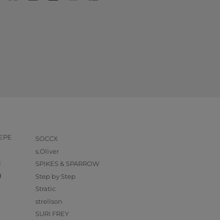
PEPE
SOCCX
s.Oliver
k
SPIKES & SPARROW
g
Step by Step
Stratic
strellson
O
SURI FREY