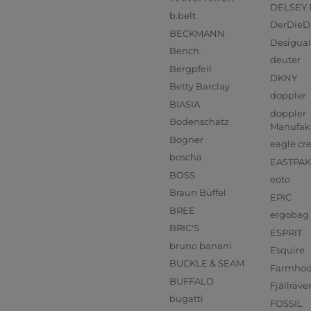
DELSEY 
b.belt
DerDieD
BECKMANN
Desigual
Bench.
deuter
Bergpfeil
DKNY
Betty Barclay
doppler
BIASIA
doppler
Bodenschatz
Manufak
Bogner
eagle cr
boscha
EASTPAK
BOSS
eoto
Braun Büffel
EPIC
BREE
ergobag
BRIC'S
ESPRIT
bruno banani
Esquire
BUCKLE & SEAM
Farmho
BUFFALO
Fjällräve
bugatti
FOSSIL