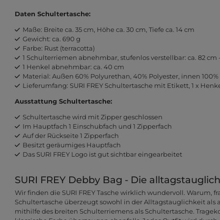
Daten Schultertasche:
Maße: Breite ca. 35 cm, Höhe ca. 30 cm, Tiefe ca. 14 cm
Gewicht: ca. 690 g
Farbe: Rust (terracotta)
1 Schulterriemen abnehmbar, stufenlos verstellbar: ca. 82 cm 
1 Henkel abnehmbar: ca. 40 cm
Material: Außen 60% Polyurethan, 40% Polyester, innen 100% 
Lieferumfang: SURI FREY Schultertasche mit Etikett, 1 x Henke
Ausstattung Schultertasche:
Schultertasche wird mit Zipper geschlossen
Im Hauptfach 1 Einschubfach und 1 Zipperfach
Auf der Rückseite 1 Zipperfach
Besitzt geräumiges Hauptfach
Das SURI FREY Logo ist gut sichtbar eingearbeitet
SURI FREY Debby Bag - Die alltagstauglic
Wir finden die SURI FREY Tasche wirklich wundervoll. Warum, fra
Schultertasche überzeugt sowohl in der Alltagstauglichkeit als 
mithilfe des breiten Schulterriemens als Schultertasche. Trage