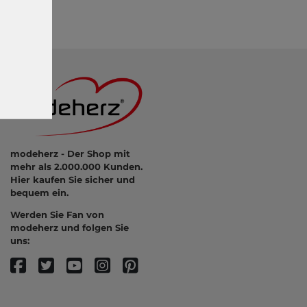
modeherz - Der Shop mit
mehr als 2.000.000 Kunden.
Hier kaufen Sie sicher und
bequem ein.
Werden Sie Fan von
modeherz und folgen Sie
uns: