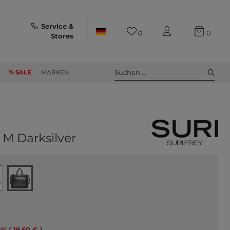
Service &
0
0
Stores
Suchen ...
% SALE
MARKEN
 M Darksilver
8% ( 19,60 € )