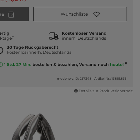
Wunschliste
he
ertig
Kostenloser Versand
7
rktage
innerh. Deutschlands
30 Tage Rückgaberecht
kostenlos innerh. Deutschlands
8
1 Std. 27 Min.
bestellen & bezahlen, Versand noch
heute!
modeherz ID: 237348
|
Artikel Nr.: 13861.833
Details zur Produktsicherheit