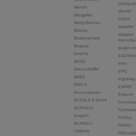
Desigual
Bench.
deuter
Bergpfeil
DKNY
Betty Barclay
doppler
BIASIA
doppler
Bodenschatz
Manufak
Bogner
eagle cr
boscha
EASTPAK
BOSS
eoto
Braun Büffel
EPIC
BREE
ergobag
BRIC'S
ESPRIT
bruno banani
Esquire
BUCKLE & SEAM
Farmho
BUFFALO
Fjällräve
bugatti
FOSSIL
BURKELY
FRAAS
CABAIA
FREDsB