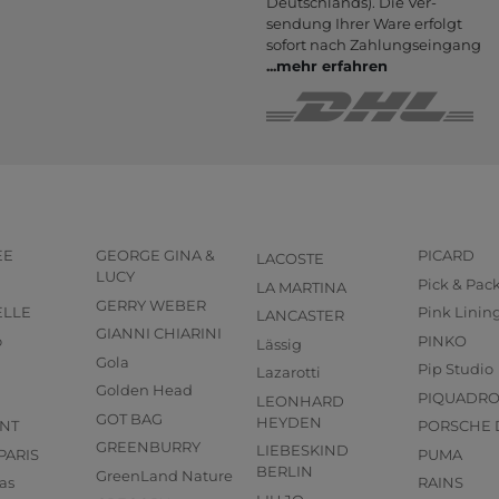
Deutsch­lands). Die Ver­
sendung Ihrer Ware er­folgt
sofort nach Zahlungs­eingang
...
mehr erfahren
EE
GEORGE GINA &
PICARD
LACOSTE
LUCY
Pick & Pac
LA MARTINA
GERRY WEBER
ELLE
Pink Linin
LANCASTER
GIANNI CHIARINI
o
PINKO
Lässig
Gola
Pip Studio
Lazarotti
Golden Head
PIQUADR
LEONHARD
GOT BAG
HEYDEN
NT
PORSCHE 
GREENBURRY
LIEBESKIND
PARIS
PUMA
BERLIN
GreenLand Nature
as
RAINS