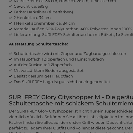
Maße: Breite ca. 34 cm, Höhe ca. 26 cm, Tiefe ca. 9 cm
Gewicht: ca. 595 g
Farbe: Darksilver (silberfarben)
2 Henkel: ca. 34 cm
1 Henkel abnehmbar: ca. 84 cm
Material: Außen 60% Polyurethan, 40% Polyester, innen 100% 
Lieferumfang: SURI FREY Schultertasche mit Etikett, 1 x Schu
Ausstattung Schultertasche:
Schultertasche wird mit Zipper und Zugband geschlossen
Im Hauptfach 1 Zipperfach und 1 Einschubfach
Auf der Rückseite 1 Zipperfach
Mit verstärktem Boden ausgestattet
Besitzt geräumiges Hauptfach
Das SURI FREY Logo ist gut sichtbar eingearbeitet
SURI FREY Glory Cityshopper M - Die ger
Schultertasche mit schickem Schulterrie
Der SURI FREY Glory Cityshopper ist nicht nur ein super schicke
ziemlich nützlich. So können Sie all Ihre Habseligkeiten im In
Fächer finden Sie alles auf den ersten Griff wieder. Das schlicht
perfekt zu jedem Ihrer Outfits und vollendet diese gekonnt. Der