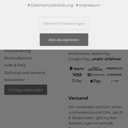
Daten­schutz­erklärung
Impressum
Weitere Einstellungen
Informationen
Zahlungsarten
Alle akzeptieren
PayPal, Kauf auf Rechnung,
Kontakt
Amazon Pay, Vor­kasse,
Rücksendung
Kredit­karte, Apple Pay,
Rückrufservice
Google Pay
...
mehr erfahren
Hilfe & FAQ
Zahlung und Versand
Newsletter
Vertrag widerrufen
Versand
Wir versenden schnell, sicher
und kostenlos mit DHL (ab 25
€ Bestell­wert - gilt nur bei
Bestel­lungen inner­halb