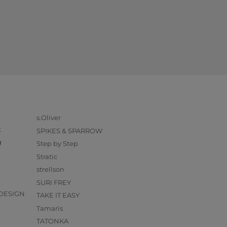
s.Oliver
k
SPIKES & SPARROW
g
Step by Step
Stratic
strellson
O
SURI FREY
DESIGN
TAKE IT EASY
Tamaris
TATONKA