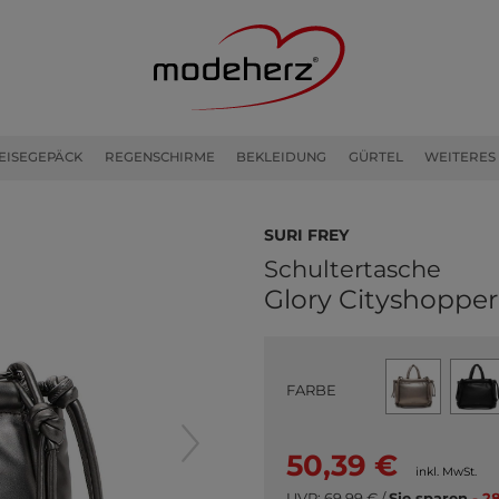
EISEGEPÄCK
REGENSCHIRME
BEKLEIDUNG
GÜRTEL
WEITERES
SURI FREY
Schultertasche
Glory Cityshopper
FARBE
50,39 €
inkl. MwSt.
UVP:
69,99 €
/
Sie sparen
- 2