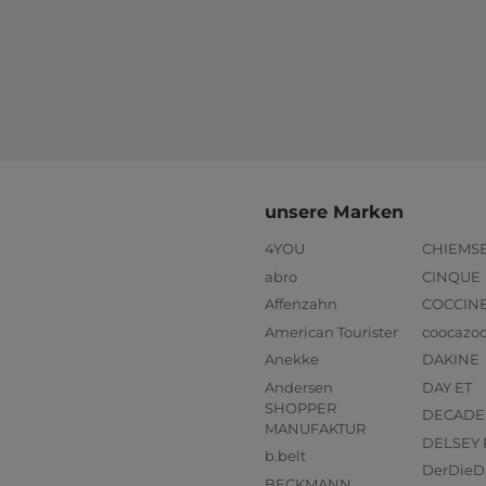
unsere Marken
4YOU
CHIEMS
abro
CINQUE
Affenzahn
COCCIN
American Tourister
coocazo
Anekke
DAKINE
Andersen
DAY ET
SHOPPER
DECADE
MANUFAKTUR
DELSEY 
b.belt
DerDieD
BECKMANN