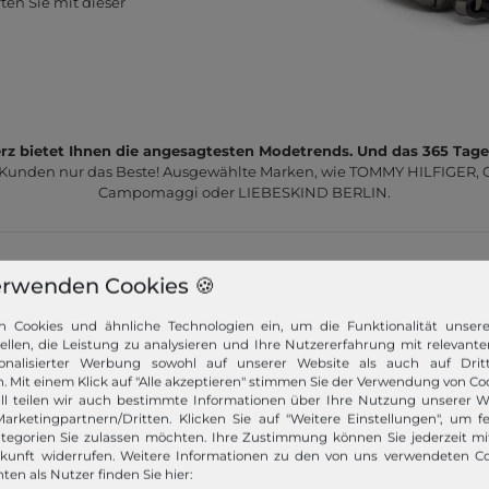
ten Sie mit dieser
z bietet Ihnen die angesagtesten Modetrends. Und das 365 Tage
 Kunden nur das Beste! Ausgewählte Marken, wie TOMMY HILFIGER, Ca
Campomaggi oder LIEBESKIND BERLIN.
erwenden Cookies 🍪
n Cookies und ähnliche Technologien ein, um die Funktionalität unser
tellen, die Leistung zu analysieren und Ihre Nutzererfahrung mit relevante
Schneller Versand!
onalisierter Werbung sowohl auf unserer Website als auch auf Dritt
. Mit einem Klick auf "Alle akzeptieren" stimmen Sie der Verwendung von Coo
Wir versenden Ihre Bestellung schnell per
ll teilen wir auch bestimmte Informationen über Ihre Nutzung unserer W
Premiumversand.
arketingpartnern/Dritten. Klicken Sie auf "Weitere Einstellungen", um fe
tegorien Sie zulassen möchten. Ihre Zustimmung können Sie jederzeit m
ukunft widerrufen. Weitere Informationen zu den von uns verwendeten C
Mehr dazu!
ten als Nutzer finden Sie hier: