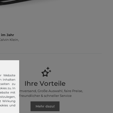
 im Jahr
lvin Klein,
er Website
n Inhalten
Ihre Vorteile
seiten zu
kies zu. In
Premiumversand, Große Auswahl, faire Preise,
ebsite mit
Freundlicher & schneller Service
stzulegen,
it Wirkung
ookies und
Mehr dazu!