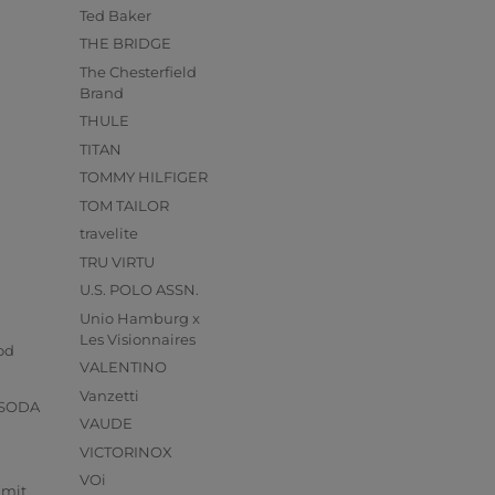
Ted Baker
THE BRIDGE
The Chesterfield
Brand
THULE
TITAN
TOMMY HILFIGER
TOM TAILOR
travelite
TRU VIRTU
U.S. POLO ASSN.
Unio Hamburg x
s
Les Visionnaires
od
VALENTINO
Vanzetti
 SODA
VAUDE
VICTORINOX
VOi
mmit