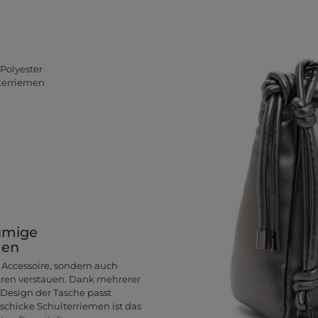
Polyester
lterriemen
äumige
men
s Accessoire, sondern auch
neren verstauen. Dank mehrerer
e Design der Tasche passt
 schicke Schulterriemen ist das