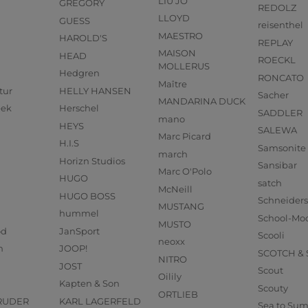
LIU JO
GREGORY
REDOLZ
LLOYD
GUESS
reisenthel
MAESTRO
HAROLD'S
REPLAY
MAISON
HEAD
ROECKL
MOLLERUS
Hedgren
RONCATO
Maître
tur
HELLY HANSEN
Sacher
MANDARINA DUCK
eek
Herschel
SADDLER
mano
HEYS
SALEWA
Marc Picard
H.I.S
Samsonite
march
Horizn Studios
Sansibar
Marc O'Polo
HUGO
satch
McNeill
HUGO BOSS
Schneider
MUSTANG
hummel
School-Mo
MUSTO
od
JanSport
Scooli
neoxx
n
JOOP!
SCOTCH &
NITRO
JOST
Scout
Oilily
Kapten & Son
Scouty
ORTLIEB
RUDER
KARL LAGERFELD
Sea to Su