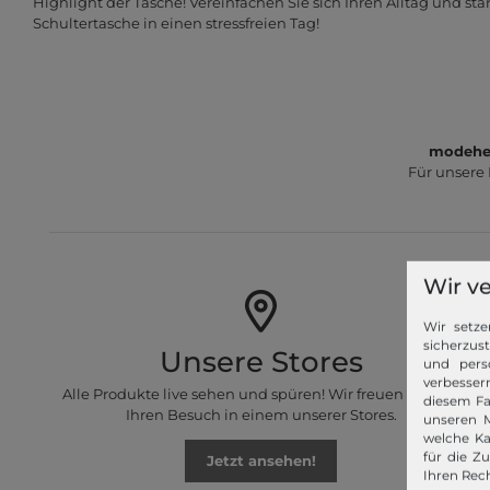
Highlight der Tasche! Vereinfachen Sie sich Ihren Alltag und star
Schultertasche in einen stressfreien Tag!
modeher
Für unsere
Wir v
Wir setze
sicherzus
Unsere Stores
und pers
verbessern
Alle Produkte live sehen und spüren! Wir freuen uns auf
diesem Fa
Ihren Besuch in einem unserer Stores.
unseren M
welche Ka
für die Z
Jetzt ansehen!
Ihren Rech