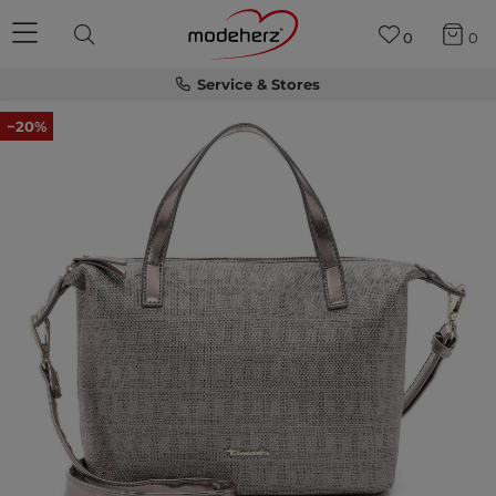
0
0
Service & Stores
−20%