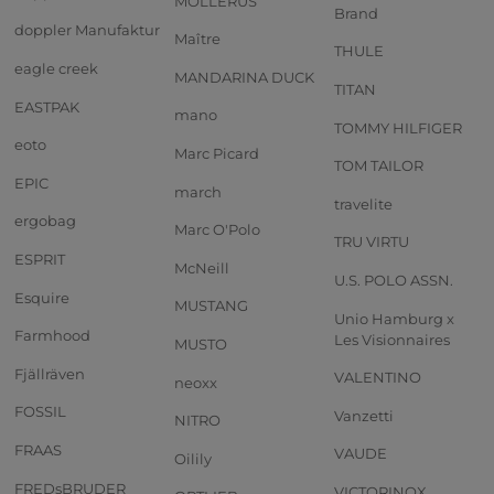
MOLLERUS
Brand
doppler Manufaktur
Maître
THULE
eagle creek
MANDARINA DUCK
TITAN
EASTPAK
mano
TOMMY HILFIGER
eoto
Marc Picard
TOM TAILOR
EPIC
march
travelite
ergobag
Marc O'Polo
TRU VIRTU
ESPRIT
McNeill
U.S. POLO ASSN.
Esquire
MUSTANG
Unio Hamburg x
Farmhood
Les Visionnaires
MUSTO
Fjällräven
VALENTINO
neoxx
FOSSIL
Vanzetti
NITRO
FRAAS
VAUDE
Oilily
FREDsBRUDER
VICTORINOX