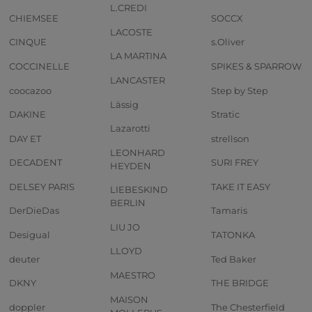
L.CREDI
CHIEMSEE
SOCCX
LACOSTE
CINQUE
s.Oliver
LA MARTINA
COCCINELLE
SPIKES & SPARROW
LANCASTER
coocazoo
Step by Step
Lässig
DAKINE
Stratic
Lazarotti
DAY ET
strellson
LEONHARD
DECADENT
SURI FREY
HEYDEN
DELSEY PARIS
TAKE IT EASY
LIEBESKIND
BERLIN
DerDieDas
Tamaris
LIU JO
Desigual
TATONKA
LLOYD
deuter
Ted Baker
MAESTRO
DKNY
THE BRIDGE
MAISON
doppler
The Chesterfield