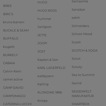
Samsonite
HUGO
BREE
Sansibar
HUGO BOSS
BRIC'S
satch
hummel
bruno banani
Schneiders
JanSport
BUCKLE & SEAM
School-Mood
JETTE
BUFFALO
Scooli
JOOP!
bugatti
SCOTCH & SODA
JOST
BURKELY
Scout
Kapten & Son
CABAIA
Scouty
KARL LAGERFELD
Calvin Klein
Sea to Summit
kattbjoern
camel active
Secrid
kipling
CAMP DAVID
SEIDENFELT
KLONDIKE 1896
CAMPOMAGGI
MANUFAKTUR
Knirps
CATERINA LUCCHI
SMARTBOX