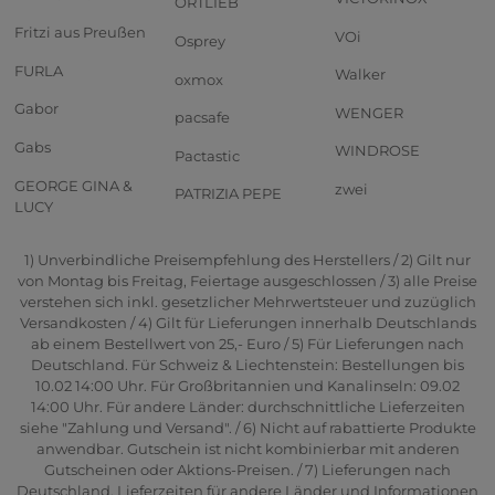
ORTLIEB
Fritzi aus Preußen
VOi
Osprey
FURLA
Walker
oxmox
Gabor
WENGER
pacsafe
Gabs
WINDROSE
Pactastic
GEORGE GINA &
zwei
PATRIZIA PEPE
LUCY
1) Unverbindliche Preisempfehlung des Herstellers / 2) Gilt nur
von Montag bis Freitag, Feiertage ausgeschlossen / 3) alle Preise
verstehen sich inkl. gesetzlicher Mehrwertsteuer und zuzüglich
Versandkosten / 4) Gilt für Lieferungen innerhalb Deutschlands
ab einem Bestellwert von 25,- Euro / 5) Für Lieferungen nach
Deutschland. Für Schweiz & Liechtenstein: Bestellungen bis
10.02 14:00 Uhr. Für Großbritannien und Kanalinseln: 09.02
14:00 Uhr. Für andere Länder: durchschnittliche Lieferzeiten
siehe "Zahlung und Versand". / 6) Nicht auf rabattierte Produkte
anwendbar. Gutschein ist nicht kombinierbar mit anderen
Gutscheinen oder Aktions-Preisen. / 7) Lieferungen nach
Deutschland. Lieferzeiten für andere Länder und Informationen