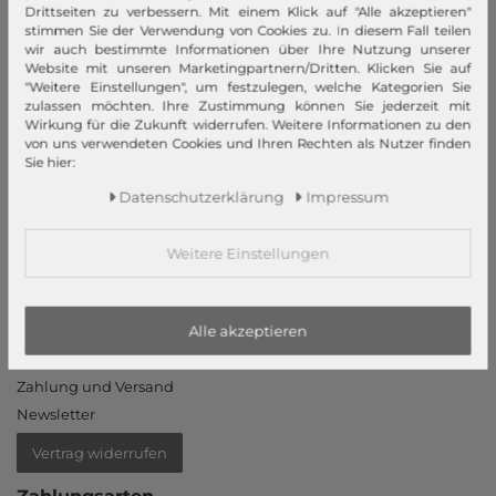
Datenschutzeinstellungen
Drittseiten zu verbessern. Mit einem Klick auf "Alle akzeptieren"
Barrierefreiheitserklärung
stimmen Sie der Verwendung von Cookies zu. In diesem Fall teilen
wir auch bestimmte Informationen über Ihre Nutzung unserer
Jobs
Website mit unseren Marketingpartnern/Dritten. Klicken Sie auf
Unsere Stores
"Weitere Einstellungen", um festzulegen, welche Kategorien Sie
zulassen möchten. Ihre Zustimmung können Sie jederzeit mit
Wirkung für die Zukunft widerrufen. Weitere Informationen zu den
Mein Konto
von uns verwendeten Cookies und Ihren Rechten als Nutzer finden
Sie hier:
Login
Daten­schutz­erklärung
Impressum
Neukunde?
Informationen
Weitere Einstellungen
Kontakt
Rücksendung
Rückrufservice
Alle akzeptieren
Hilfe & FAQ
Zahlung und Versand
Newsletter
Vertrag widerrufen