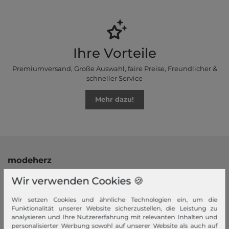
Ihre Vorteile
Premiumversand, Große Auswahl, faire Preise, Freundlicher &
schneller Service
Mehr dazu!
modeherz
Impressum
Wir verwenden Cookies 🍪
AGB
Wir setzen Cookies und ähnliche Technologien ein, um die
Widerrufsrecht
Funktionalität unserer Website sicherzustellen, die Leistung zu
Datenschutzerklärung
analysieren und Ihre Nutzererfahrung mit relevanten Inhalten und
personalisierter Werbung sowohl auf unserer Website als auch auf