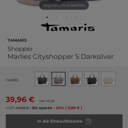
Vergrößern durch berühren
Tamaris
Shopper
Marlies Cityshopper S Darksilver
FARBE
39,96 €
inkl. MwSt.
UVP:
49,95 €
/
Sie sparen
- 20% ( 9,99 € )
In die Einkaufstasche