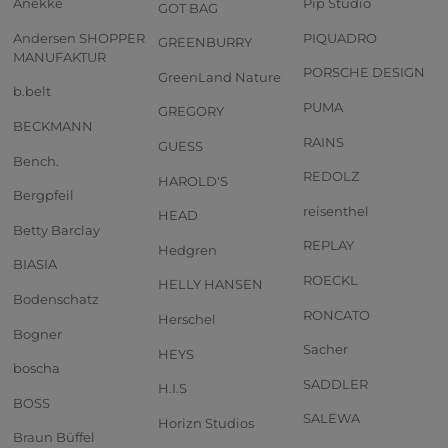
Anekke
Pip Studio
GOT BAG
Andersen SHOPPER
PIQUADRO
GREENBURRY
MANUFAKTUR
PORSCHE DESIGN
GreenLand Nature
b.belt
PUMA
GREGORY
BECKMANN
RAINS
GUESS
Bench.
REDOLZ
HAROLD'S
Bergpfeil
reisenthel
HEAD
Betty Barclay
REPLAY
Hedgren
BIASIA
ROECKL
HELLY HANSEN
Bodenschatz
RONCATO
Herschel
Bogner
Sacher
HEYS
boscha
SADDLER
H.I.S
BOSS
SALEWA
Horizn Studios
Braun Büffel