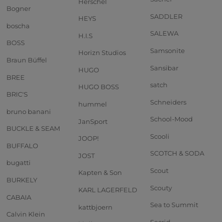
Herschel
Bogner
SADDLER
HEYS
boscha
SALEWA
H.I.S
BOSS
Samsonite
Horizn Studios
Braun Büffel
Sansibar
HUGO
BREE
satch
HUGO BOSS
BRIC'S
Schneiders
hummel
bruno banani
School-Mood
JanSport
BUCKLE & SEAM
Scooli
JOOP!
BUFFALO
SCOTCH & SODA
JOST
bugatti
Scout
Kapten & Son
BURKELY
Scouty
KARL LAGERFELD
CABAIA
Sea to Summit
kattbjoern
Calvin Klein
Secrid