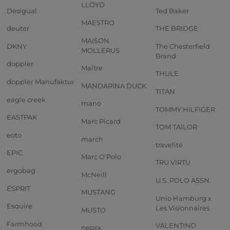
LLOYD
Desigual
Ted Baker
MAESTRO
deuter
THE BRIDGE
MAISON
DKNY
The Chesterfield
MOLLERUS
Brand
doppler
Maître
THULE
doppler Manufaktur
MANDARINA DUCK
TITAN
eagle creek
mano
TOMMY HILFIGER
EASTPAK
Marc Picard
TOM TAILOR
eoto
march
travelite
EPIC
Marc O'Polo
TRU VIRTU
ergobag
McNeill
U.S. POLO ASSN.
ESPRIT
MUSTANG
Unio Hamburg x
Esquire
Les Visionnaires
MUSTO
Farmhood
VALENTINO
neoxx