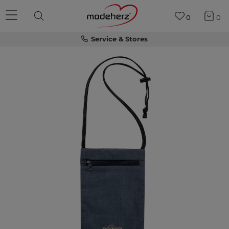
0
0
Service & Stores