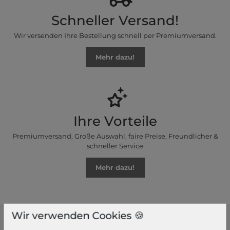
Schneller Versand!
Wir versenden Ihre Bestellung schnell per Premiumversand.
Mehr dazu!
Ihre Vorteile
Premiumversand, Große Auswahl, faire Preise, Freundlicher &
schneller Service
Mehr dazu!
Wir verwenden Cookies 🍪
modeherz