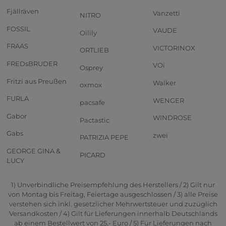
Fjällräven
Vanzetti
NITRO
FOSSIL
VAUDE
Oilily
FRAAS
VICTORINOX
ORTLIEB
FREDsBRUDER
VOi
Osprey
Fritzi aus Preußen
Walker
oxmox
FURLA
WENGER
pacsafe
Gabor
WINDROSE
Pactastic
Gabs
zwei
PATRIZIA PEPE
GEORGE GINA &
PICARD
LUCY
1) Unverbindliche Preisempfehlung des Herstellers / 2) Gilt nur
von Montag bis Freitag, Feiertage ausgeschlossen / 3) alle Preise
verstehen sich inkl. gesetzlicher Mehrwertsteuer und zuzüglich
Versandkosten / 4) Gilt für Lieferungen innerhalb Deutschlands
ab einem Bestellwert von 25,- Euro / 5) Für Lieferungen nach