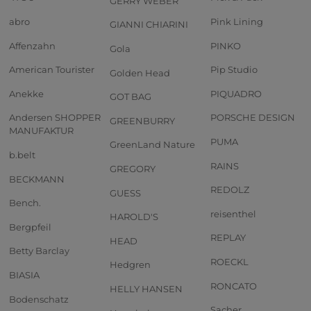
GERRY WEBER
abro
Pink Lining
GIANNI CHIARINI
Affenzahn
PINKO
Gola
American Tourister
Pip Studio
Golden Head
Anekke
PIQUADRO
GOT BAG
Andersen SHOPPER
PORSCHE DESIGN
GREENBURRY
MANUFAKTUR
PUMA
GreenLand Nature
b.belt
RAINS
GREGORY
BECKMANN
REDOLZ
GUESS
Bench.
reisenthel
HAROLD'S
Bergpfeil
REPLAY
HEAD
Betty Barclay
ROECKL
Hedgren
BIASIA
RONCATO
HELLY HANSEN
Bodenschatz
Sacher