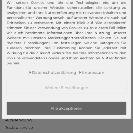
Wir setzen Cookies und ähnliche Technologien ein, um die
Funktionalität unserer Website sicherzustellen, die Leistung zu
Impressum
analysieren und Ihre Nutzererfahrung mit relevanten Inhalten und
AGB
personalisierter Werbung sowohl auf unserer Website als auch auf
Drittseiten zu verbessern. Mit einem Klick auf "Alle akzeptieren"
Widerrufsrecht
stimmen Sie der Verwendung von Cookies zu. In diesem Fall teilen
Datenschutzerklärung
wir auch bestimmte Informationen über Ihre Nutzung unserer
Website mit unseren Marketingpartnern/Dritten. Klicken Sie auf
Datenschutzeinstellungen
"Weitere Einstellungen", um festzulegen, welche Kategorien Sie
Barrierefreiheitserklärung
zulassen möchten. Ihre Zustimmung können Sie jederzeit mit
Wirkung für die Zukunft widerrufen. Weitere Informationen zu den
Jobs
von uns verwendeten Cookies und Ihren Rechten als Nutzer finden
Unsere Stores
Sie hier:
Daten­schutz­erklärung
Impressum
Mein Konto
Login
Weitere Einstellungen
Neukunde?
Informationen
Alle akzeptieren
Kontakt
Rücksendung
Rückrufservice