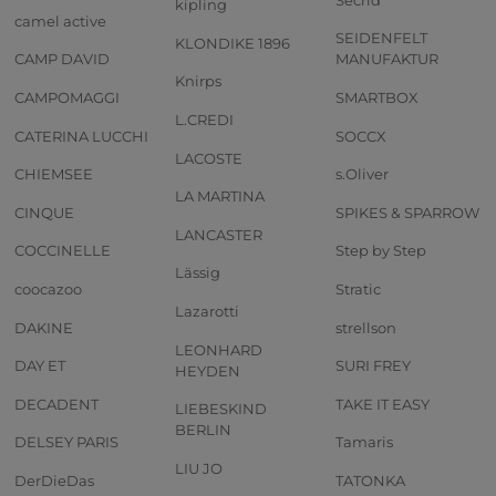
kipling
camel active
SEIDENFELT
KLONDIKE 1896
CAMP DAVID
MANUFAKTUR
Knirps
CAMPOMAGGI
SMARTBOX
L.CREDI
CATERINA LUCCHI
SOCCX
LACOSTE
CHIEMSEE
s.Oliver
LA MARTINA
CINQUE
SPIKES & SPARROW
LANCASTER
COCCINELLE
Step by Step
Lässig
coocazoo
Stratic
Lazarotti
DAKINE
strellson
LEONHARD
DAY ET
SURI FREY
HEYDEN
DECADENT
TAKE IT EASY
LIEBESKIND
BERLIN
DELSEY PARIS
Tamaris
LIU JO
DerDieDas
TATONKA