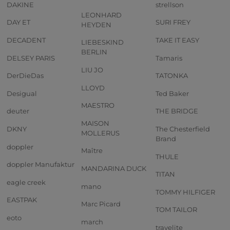
DAKINE
strellson
LEONHARD
DAY ET
SURI FREY
HEYDEN
DECADENT
TAKE IT EASY
LIEBESKIND
BERLIN
DELSEY PARIS
Tamaris
LIU JO
DerDieDas
TATONKA
LLOYD
Desigual
Ted Baker
MAESTRO
deuter
THE BRIDGE
MAISON
DKNY
The Chesterfield
MOLLERUS
Brand
doppler
Maître
THULE
doppler Manufaktur
MANDARINA DUCK
TITAN
eagle creek
mano
TOMMY HILFIGER
EASTPAK
Marc Picard
TOM TAILOR
eoto
march
travelite