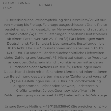
GEORGE GINA &
PICARD
LUCY
1) Unverbindliche Preisempfehlung des Herstellers / 2) Gilt nur
von Montag bis Freitag, Feiertage ausgeschlossen / 3) alle Preise
verstehen sich inkl. gesetzlicher Mehrwertsteuer und zuzüglich
Versandkosten / 4) Gilt für Lieferungen innerhalb Deutschlands
ab einem Bestellwert von 25,- Euro / 5) Für Lieferungen nach
Deutschland. Für Schweiz & Liechtenstein: Bestellungen bis
10.02 14:00 Uhr. Für Großbritannien und Kanalinseln: 09.02
14:00 Uhr. Für andere Länder: durchschnittliche Lieferzeiten
siehe "Zahlung und Versand". / 6) Nicht auf rabattierte Produkte
anwendbar. Gutschein ist nicht kombinierbar mit anderen
Gutscheinen oder Aktions-Preisen. / 7) Lieferungen nach
Deutschland. Lieferzeiten für andere Länder und Informationen
zur Berechnung des Liefertermins siehe "Zahlung und Versand"
/ 8) Bei Bestellungen bis 16:00 Uhr und Sofortbezahlung
(ausgenommen Lieferländer: Schweiz, Liechtenstein,
Großbritannien, Jersey, Guernsey, Isle of Man) / 9)
Zahlungseingang vorausgesetzt / 10) Lieferzeit: ca. 1–3 Werktage
Unsere Service Hotline: + 49 7129/936640 (Sie erreichen uns: Mo
- Fr 9 - 18 Uhr / deutsches Festnetz)