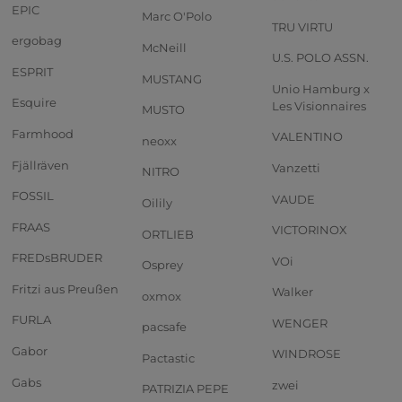
EPIC
Marc O'Polo
TRU VIRTU
ergobag
McNeill
U.S. POLO ASSN.
ESPRIT
MUSTANG
Unio Hamburg x
Esquire
Les Visionnaires
MUSTO
Farmhood
VALENTINO
neoxx
Fjällräven
Vanzetti
NITRO
FOSSIL
VAUDE
Oilily
FRAAS
VICTORINOX
ORTLIEB
FREDsBRUDER
VOi
Osprey
Fritzi aus Preußen
Walker
oxmox
FURLA
WENGER
pacsafe
Gabor
WINDROSE
Pactastic
Gabs
zwei
PATRIZIA PEPE