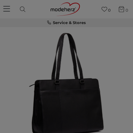
0
0
Service & Stores