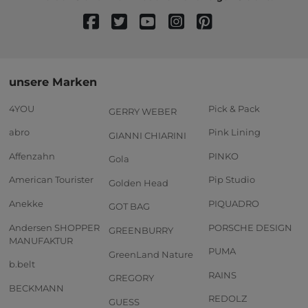
unsere Marken
4YOU
Pick & Pack
GERRY WEBER
abro
Pink Lining
GIANNI CHIARINI
Affenzahn
PINKO
Gola
American Tourister
Pip Studio
Golden Head
Anekke
PIQUADRO
GOT BAG
Andersen SHOPPER
PORSCHE DESIGN
GREENBURRY
MANUFAKTUR
PUMA
GreenLand Nature
b.belt
RAINS
GREGORY
BECKMANN
REDOLZ
GUESS