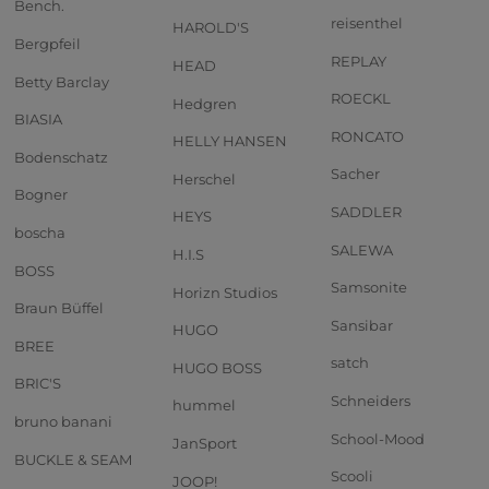
Bench.
reisenthel
HAROLD'S
Bergpfeil
REPLAY
HEAD
Betty Barclay
ROECKL
Hedgren
BIASIA
RONCATO
HELLY HANSEN
Bodenschatz
Sacher
Herschel
Bogner
SADDLER
HEYS
boscha
SALEWA
H.I.S
BOSS
Samsonite
Horizn Studios
Braun Büffel
Sansibar
HUGO
BREE
satch
HUGO BOSS
BRIC'S
Schneiders
hummel
bruno banani
School-Mood
JanSport
BUCKLE & SEAM
Scooli
JOOP!