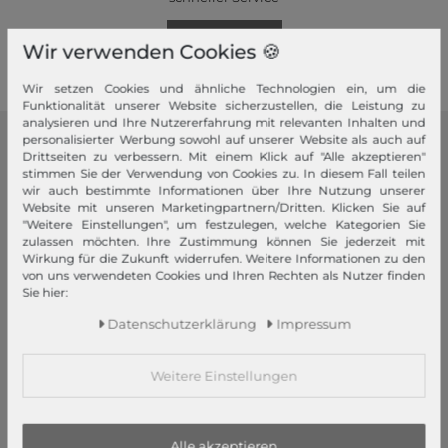
Mehr dazu!
Wir verwenden Cookies 🍪
Wir setzen Cookies und ähnliche Technologien ein, um die
Funktionalität unserer Website sicherzustellen, die Leistung zu
analysieren und Ihre Nutzererfahrung mit relevanten Inhalten und
personalisierter Werbung sowohl auf unserer Website als auch auf
modeherz
Drittseiten zu verbessern. Mit einem Klick auf "Alle akzeptieren"
stimmen Sie der Verwendung von Cookies zu. In diesem Fall teilen
wir auch bestimmte Informationen über Ihre Nutzung unserer
Impressum
Website mit unseren Marketingpartnern/Dritten. Klicken Sie auf
AGB
"Weitere Einstellungen", um festzulegen, welche Kategorien Sie
zulassen möchten. Ihre Zustimmung können Sie jederzeit mit
Widerrufsrecht
Wirkung für die Zukunft widerrufen. Weitere Informationen zu den
Datenschutzerklärung
von uns verwendeten Cookies und Ihren Rechten als Nutzer finden
Sie hier:
Datenschutzeinstellungen
Barrierefreiheitserklärung
Daten­schutz­erklärung
Impressum
Jobs
Unsere Stores
Weitere Einstellungen
Mein Konto
Alle akzeptieren