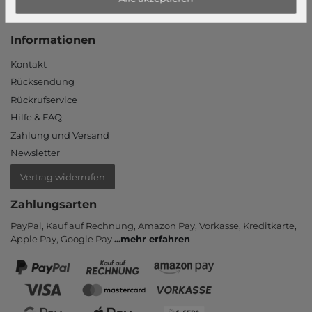
Login
Neukunde?
Informationen
Kontakt
Rücksendung
Rückrufservice
Hilfe & FAQ
Zahlung und Versand
Newsletter
Vertrag widerrufen
Zahlungsarten
PayPal, Kauf auf Rechnung, Amazon Pay, Vor­kasse, Kredit­karte,
Apple Pay, Google Pay
...
mehr erfahren