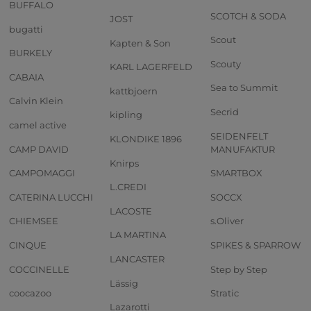
BUFFALO
SCOTCH & SODA
JOST
bugatti
Scout
Kapten & Son
BURKELY
Scouty
KARL LAGERFELD
CABAIA
Sea to Summit
kattbjoern
Calvin Klein
Secrid
kipling
camel active
SEIDENFELT
KLONDIKE 1896
CAMP DAVID
MANUFAKTUR
Knirps
CAMPOMAGGI
SMARTBOX
L.CREDI
CATERINA LUCCHI
SOCCX
LACOSTE
CHIEMSEE
s.Oliver
LA MARTINA
CINQUE
SPIKES & SPARROW
LANCASTER
COCCINELLE
Step by Step
Lässig
coocazoo
Stratic
Lazarotti