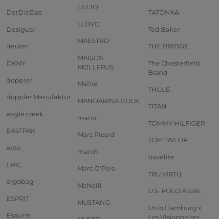
LIU JO
DerDieDas
TATONKA
LLOYD
Desigual
Ted Baker
MAESTRO
deuter
THE BRIDGE
MAISON
DKNY
The Chesterfield
MOLLERUS
Brand
doppler
Maître
THULE
doppler Manufaktur
MANDARINA DUCK
TITAN
eagle creek
mano
TOMMY HILFIGER
EASTPAK
Marc Picard
TOM TAILOR
eoto
march
travelite
EPIC
Marc O'Polo
TRU VIRTU
ergobag
McNeill
U.S. POLO ASSN.
ESPRIT
MUSTANG
Unio Hamburg x
Esquire
Les Visionnaires