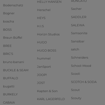
RONCATO
HELLY HANSEN
Bodenschatz
Sacher
Herschel
Bogner
SADDLER
HEYS
boscha
SALEWA
H.I.S
BOSS
Samsonite
Horizn Studios
Braun Büffel
Sansibar
HUGO
BREE
satch
HUGO BOSS
BRIC'S
Schneiders
hummel
bruno banani
School-Mood
JanSport
BUCKLE & SEAM
Scooli
JOOP!
BUFFALO
SCOTCH & SODA
JOST
bugatti
Scout
Kapten & Son
BURKELY
Scouty
KARL LAGERFELD
CABAIA