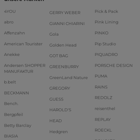
4YOU
Pick & Pack
GERRY WEBER
abro
Pink Lining
GIANNI CHIARINI
Affenzahn
PINKO
Gola
American Tourister
Pip Studio
Golden Head
Anekke
PIQUADRO
GOT BAG
Andersen SHOPPER
PORSCHE DESIGN
GREENBURRY
MANUFAKTUR
PUMA
GreenLand Nature
b.belt
RAINS
GREGORY
BECKMANN
REDOLZ
GUESS
Bench.
reisenthel
HAROLD'S
Bergpfeil
REPLAY
HEAD
Betty Barclay
ROECKL
Hedgren
BIASIA