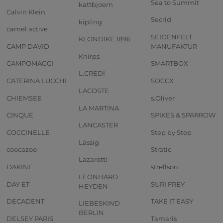
Sea to Summit
kattbjoern
Calvin Klein
Secrid
kipling
camel active
SEIDENFELT
KLONDIKE 1896
CAMP DAVID
MANUFAKTUR
Knirps
CAMPOMAGGI
SMARTBOX
L.CREDI
CATERINA LUCCHI
SOCCX
LACOSTE
CHIEMSEE
s.Oliver
LA MARTINA
CINQUE
SPIKES & SPARROW
LANCASTER
COCCINELLE
Step by Step
Lässig
coocazoo
Stratic
Lazarotti
DAKINE
strellson
LEONHARD
DAY ET
SURI FREY
HEYDEN
DECADENT
TAKE IT EASY
LIEBESKIND
BERLIN
DELSEY PARIS
Tamaris