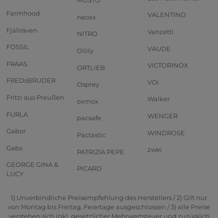
MUSTO
Farmhood
VALENTINO
neoxx
Fjällräven
Vanzetti
NITRO
FOSSIL
VAUDE
Oilily
FRAAS
VICTORINOX
ORTLIEB
FREDsBRUDER
VOi
Osprey
Fritzi aus Preußen
Walker
oxmox
FURLA
WENGER
pacsafe
Gabor
WINDROSE
Pactastic
Gabs
zwei
PATRIZIA PEPE
GEORGE GINA &
PICARD
LUCY
1) Unverbindliche Preisempfehlung des Herstellers / 2) Gilt nur
von Montag bis Freitag, Feiertage ausgeschlossen / 3) alle Preise
verstehen sich inkl. gesetzlicher Mehrwertsteuer und zuzüglich