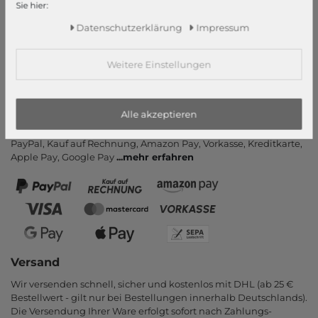
Sie hier:
Rückrufservice
Daten­schutz­erklärung
Impressum
Hilfe & FAQ
Zahlung und Versand
Weitere Einstellungen
Newsletter
Vertrag widerrufen
Alle akzeptieren
Zahlungsarten
PayPal, Kauf auf Rechnung, Amazon Pay, Vor­kasse, Kredit­karte,
Apple Pay, Google Pay
...
mehr erfahren
Versand
Wir versenden schnell, sicher und kostenlos mit DHL (ab 25 €
Bestell­wert - gilt nur bei Bestel­lungen inner­halb Deutsch­lands).
Die Ver­sendung Ihrer Ware er­folgt sofort nach Zahlungs­