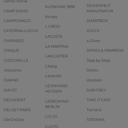
camel active
SEIDENFELT
KLONDIKE 1896
CAMP DAVID
MANUFAKTUR
Knirps
CAMPOMAGGI
SMARTBOX
L.CREDI
CATERINA LUCCHI
SOCCX
LACOSTE
CHIEMSEE
s.Oliver
LA MARTINA
CINQUE
SPIKES & SPARROW
LANCASTER
COCCINELLE
Step by Step
Lässig
coocazoo
Stratic
Lazarotti
DAKINE
strellson
LEONHARD
DAY ET
SURI FREY
HEYDEN
DECADENT
TAKE IT EASY
LIEBESKIND
BERLIN
DELSEY PARIS
Tamaris
LIU JO
DerDieDas
TATONKA
LLOYD