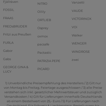
Fjällräven
Vanzetti
NITRO
FOSSIL
VAUDE
Oilily
FRAAS
VICTORINOX
ORTLIEB
FREDsBRUDER
VOi
Osprey
Fritzi aus Preußen
Walker
oxmox
FURLA
WENGER
pacsafe
Gabor
WINDROSE
Pactastic
Gabs
zwei
PATRIZIA PEPE
GEORGE GINA &
PICARD
LUCY
1) Unverbindliche Preisempfehlung des Herstellers / 2) Gilt nur
von Montag bis Freitag, Feiertage ausgeschlossen / 3) alle Preise
verstehen sich inkl. gesetzlicher Mehrwertsteuer und zuzüglich
Versandkosten / 4) Gilt für Lieferungen innerhalb Deutschlands
ab einem Bestellwert von 25,- Euro / 5) Für Lieferungen nach
Deutschland. Für Schweiz & Liechtenstein: Bestellungen bis