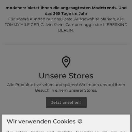
modeherz bietet Ihnen die angesagtesten Modetrends. Und
das 365 Tage im Jahr
Für unsere Kunden nur das Beste! Ausgewählte Marken, wie
TOMMY HILFIGER, Calvin Klein, Campomaggi oder LIEBESKIND
BERLIN.
Unsere Stores
Alle Produkte live sehen und spüren! Wir freuen uns auf Ihren
Besuch in einem unserer Stores.
Jetzt ansehen!
Wir verwenden Cookies 🍪