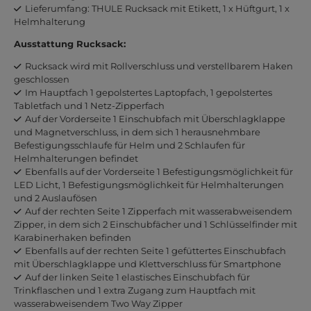
Lieferumfang: THULE Rucksack mit Etikett, 1 x Hüftgurt, 1 x
Helmhalterung
Ausstattung Rucksack:
Rucksack wird mit Rollverschluss und verstellbarem Haken
geschlossen
Im Hauptfach 1 gepolstertes Laptopfach, 1 gepolstertes
Tabletfach und 1 Netz-Zipperfach
Auf der Vorderseite 1 Einschubfach mit Überschlagklappe
und Magnetverschluss, in dem sich 1 herausnehmbare
Befestigungsschlaufe für Helm und 2 Schlaufen für
Helmhalterungen befindet
Ebenfalls auf der Vorderseite 1 Befestigungsmöglichkeit für
LED Licht, 1 Befestigungsmöglichkeit für Helmhalterungen
und 2 Auslaufösen
Auf der rechten Seite 1 Zipperfach mit wasserabweisendem
Zipper, in dem sich 2 Einschubfächer und 1 Schlüsselfinder mit
Karabinerhaken befinden
Ebenfalls auf der rechten Seite 1 gefüttertes Einschubfach
mit Überschlagklappe und Klettverschluss für Smartphone
Auf der linken Seite 1 elastisches Einschubfach für
Trinkflaschen und 1 extra Zugang zum Hauptfach mit
wasserabweisendem Two Way Zipper