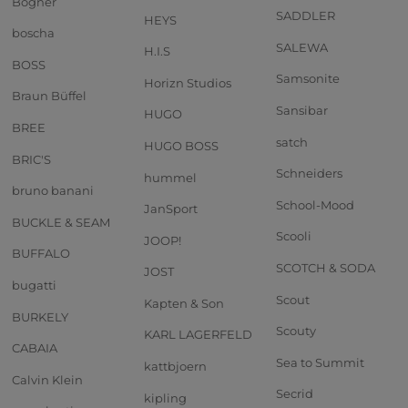
Bogner
SADDLER
HEYS
boscha
SALEWA
H.I.S
BOSS
Samsonite
Horizn Studios
Braun Büffel
Sansibar
HUGO
BREE
satch
HUGO BOSS
BRIC'S
Schneiders
hummel
bruno banani
School-Mood
JanSport
BUCKLE & SEAM
Scooli
JOOP!
BUFFALO
SCOTCH & SODA
JOST
bugatti
Scout
Kapten & Son
BURKELY
Scouty
KARL LAGERFELD
CABAIA
Sea to Summit
kattbjoern
Calvin Klein
Secrid
kipling