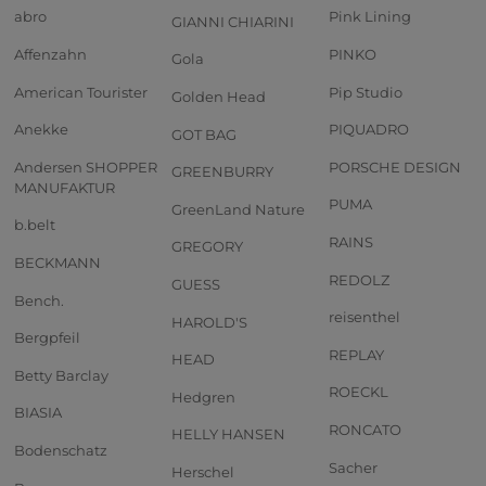
abro
Pink Lining
GIANNI CHIARINI
Affenzahn
PINKO
Gola
American Tourister
Pip Studio
Golden Head
Anekke
PIQUADRO
GOT BAG
Andersen SHOPPER
PORSCHE DESIGN
GREENBURRY
MANUFAKTUR
PUMA
GreenLand Nature
b.belt
RAINS
GREGORY
BECKMANN
REDOLZ
GUESS
Bench.
reisenthel
HAROLD'S
Bergpfeil
REPLAY
HEAD
Betty Barclay
ROECKL
Hedgren
BIASIA
RONCATO
HELLY HANSEN
Bodenschatz
Sacher
Herschel