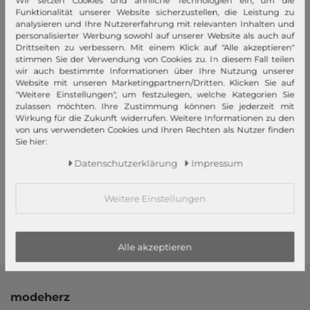
Wir setzen Cookies und ähnliche Technologien ein, um die
Schneller Versand!
Funktionalität unserer Website sicherzustellen, die Leistung zu
analysieren und Ihre Nutzererfahrung mit relevanten Inhalten und
personalisierter Werbung sowohl auf unserer Website als auch auf
Wir versenden Ihre Bestellung schnell per Premiumversand.
Drittseiten zu verbessern. Mit einem Klick auf "Alle akzeptieren"
stimmen Sie der Verwendung von Cookies zu. In diesem Fall teilen
Mehr dazu!
wir auch bestimmte Informationen über Ihre Nutzung unserer
Website mit unseren Marketingpartnern/Dritten. Klicken Sie auf
"Weitere Einstellungen", um festzulegen, welche Kategorien Sie
zulassen möchten. Ihre Zustimmung können Sie jederzeit mit
Wirkung für die Zukunft widerrufen. Weitere Informationen zu den
von uns verwendeten Cookies und Ihren Rechten als Nutzer finden
Sie hier:
Ihre Vorteile
Daten­schutz­erklärung
Impressum
Premiumversand, Große Auswahl, faire Preise, Freundlicher &
schneller Service
Weitere Einstellungen
Mehr dazu!
Alle akzeptieren
modeherz