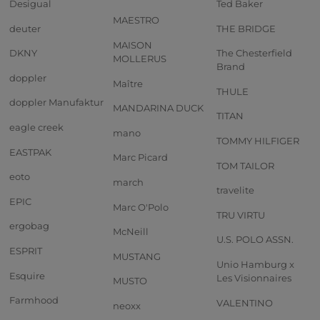
Desigual
Ted Baker
MAESTRO
deuter
THE BRIDGE
MAISON
DKNY
The Chesterfield
MOLLERUS
Brand
doppler
Maître
THULE
doppler Manufaktur
MANDARINA DUCK
TITAN
eagle creek
mano
TOMMY HILFIGER
EASTPAK
Marc Picard
TOM TAILOR
eoto
march
travelite
EPIC
Marc O'Polo
TRU VIRTU
ergobag
McNeill
U.S. POLO ASSN.
ESPRIT
MUSTANG
Unio Hamburg x
Esquire
Les Visionnaires
MUSTO
Farmhood
VALENTINO
neoxx