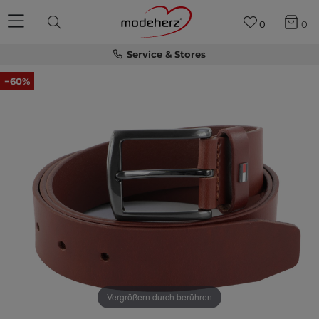
0
0
Service & Stores
−60%
Vergrößern durch berühren