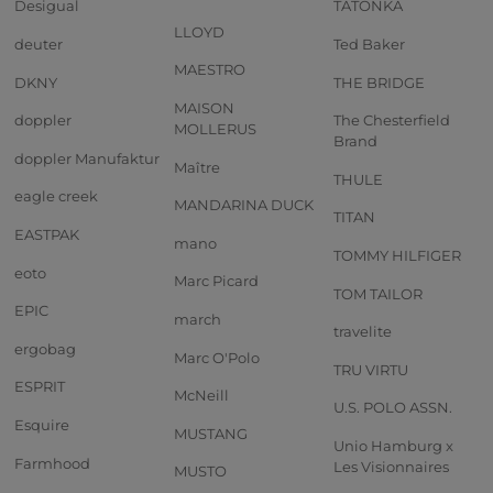
Desigual
TATONKA
LLOYD
deuter
Ted Baker
MAESTRO
DKNY
THE BRIDGE
MAISON
doppler
The Chesterfield
MOLLERUS
Brand
doppler Manufaktur
Maître
THULE
eagle creek
MANDARINA DUCK
TITAN
EASTPAK
mano
TOMMY HILFIGER
eoto
Marc Picard
TOM TAILOR
EPIC
march
travelite
ergobag
Marc O'Polo
TRU VIRTU
ESPRIT
McNeill
U.S. POLO ASSN.
Esquire
MUSTANG
Unio Hamburg x
Farmhood
Les Visionnaires
MUSTO