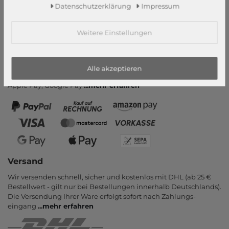
Daten­schutz­erklärung
Impressum
Zahlung und Versand
Newsletter
Weitere Einstellungen
Vertrag widerrufen
Zahlungsarten
Alle akzeptieren
PayPal, Kauf auf Rechnung, Amazon Pay, Vor­kasse, Kredit­karte,
Apple Pay, Google Pay
...
mehr erfahren
Versand
Wir versenden schnell, sicher und kostenlos mit DHL (ab 25 €
Bestell­wert - gilt nur bei Bestel­lungen inner­halb Deutsch­lands).
Die Ver­sendung Ihrer Ware er­folgt sofort nach Zahlungs­
eingang
...
mehr erfahren