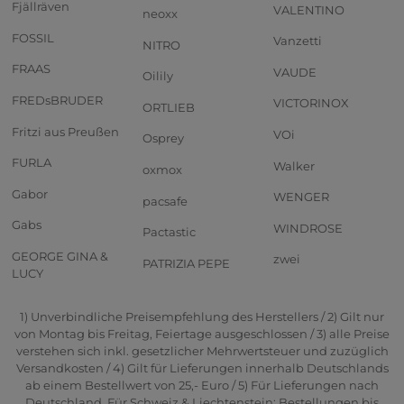
Fjällräven
VALENTINO
neoxx
FOSSIL
Vanzetti
NITRO
FRAAS
VAUDE
Oilily
FREDsBRUDER
VICTORINOX
ORTLIEB
Fritzi aus Preußen
VOi
Osprey
FURLA
Walker
oxmox
Gabor
WENGER
pacsafe
Gabs
WINDROSE
Pactastic
GEORGE GINA &
zwei
PATRIZIA PEPE
LUCY
1) Unverbindliche Preisempfehlung des Herstellers / 2) Gilt nur
von Montag bis Freitag, Feiertage ausgeschlossen / 3) alle Preise
verstehen sich inkl. gesetzlicher Mehrwertsteuer und zuzüglich
Versandkosten / 4) Gilt für Lieferungen innerhalb Deutschlands
ab einem Bestellwert von 25,- Euro / 5) Für Lieferungen nach
Deutschland. Für Schweiz & Liechtenstein: Bestellungen bis