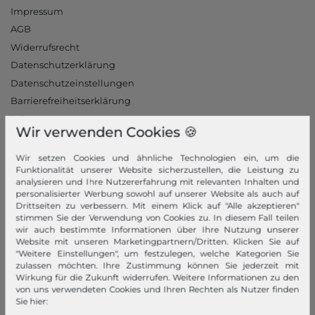
Impressum
AGB
Widerrufsrecht
Datenschutzerklärung
Datenschutzeinstellungen
Barrierefreiheitserklärung
Jobs
Wir verwenden Cookies 🍪
Unsere Stores
Wir setzen Cookies und ähnliche Technologien ein, um die
Mein Konto
Funktionalität unserer Website sicherzustellen, die Leistung zu
analysieren und Ihre Nutzererfahrung mit relevanten Inhalten und
Login
personalisierter Werbung sowohl auf unserer Website als auch auf
Drittseiten zu verbessern. Mit einem Klick auf "Alle akzeptieren"
Neukunde?
stimmen Sie der Verwendung von Cookies zu. In diesem Fall teilen
Informationen
wir auch bestimmte Informationen über Ihre Nutzung unserer
Website mit unseren Marketingpartnern/Dritten. Klicken Sie auf
"Weitere Einstellungen", um festzulegen, welche Kategorien Sie
Kontakt
zulassen möchten. Ihre Zustimmung können Sie jederzeit mit
Rücksendung
Wirkung für die Zukunft widerrufen. Weitere Informationen zu den
von uns verwendeten Cookies und Ihren Rechten als Nutzer finden
Rückrufservice
Sie hier:
Hilfe & FAQ