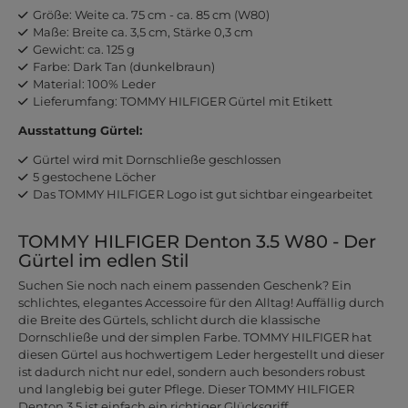
Größe: Weite ca. 75 cm - ca. 85 cm (W80)
Maße: Breite ca. 3,5 cm, Stärke 0,3 cm
Gewicht: ca. 125 g
Farbe: Dark Tan (dunkelbraun)
Material: 100% Leder
Lieferumfang: TOMMY HILFIGER Gürtel mit Etikett
Ausstattung Gürtel:
Gürtel wird mit Dornschließe geschlossen
5 gestochene Löcher
Das TOMMY HILFIGER Logo ist gut sichtbar eingearbeitet
TOMMY HILFIGER Denton 3.5 W80 - Der
Gürtel im edlen Stil
Suchen Sie noch nach einem passenden Geschenk? Ein
schlichtes, elegantes Accessoire für den Alltag! Auffällig durch
die Breite des Gürtels, schlicht durch die klassische
Dornschließe und der simplen Farbe. TOMMY HILFIGER hat
diesen Gürtel aus hochwertigem Leder hergestellt und dieser
ist dadurch nicht nur edel, sondern auch besonders robust
und langlebig bei guter Pflege. Dieser TOMMY HILFIGER
Denton 3.5 ist einfach ein richtiger Glücksgriff.