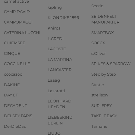
camel active
Secrid
kipling
CAMP DAVID
SEIDENFELT
KLONDIKE 1896
CAMPOMAGGI
MANUFAKTUR
Knirps
CATERINA LUCCHI
SMARTBOX
L.CREDI
CHIEMSEE
SOCCX
LACOSTE
CINQUE
s.Oliver
LA MARTINA
COCCINELLE
SPIKES & SPARROW
LANCASTER
coocazoo
Step by Step
Lässig
DAKINE
Stratic
Lazarotti
DAY ET
strellson
LEONHARD
DECADENT
SURI FREY
HEYDEN
DELSEY PARIS
TAKE IT EASY
LIEBESKIND
BERLIN
DerDieDas
Tamaris
LIU JO