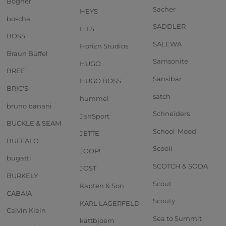
Bogner
Sacher
HEYS
boscha
SADDLER
H.I.S
BOSS
SALEWA
Horizn Studios
Braun Büffel
Samsonite
HUGO
BREE
Sansibar
HUGO BOSS
BRIC'S
satch
hummel
bruno banani
Schneiders
JanSport
BUCKLE & SEAM
School-Mood
JETTE
BUFFALO
Scooli
JOOP!
bugatti
SCOTCH & SODA
JOST
BURKELY
Scout
Kapten & Son
CABAIA
Scouty
KARL LAGERFELD
Calvin Klein
Sea to Summit
kattbjoern