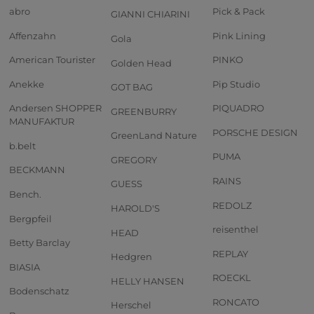
abro
Pick & Pack
GIANNI CHIARINI
Affenzahn
Pink Lining
Gola
American Tourister
PINKO
Golden Head
Anekke
Pip Studio
GOT BAG
Andersen SHOPPER
PIQUADRO
GREENBURRY
MANUFAKTUR
PORSCHE DESIGN
GreenLand Nature
b.belt
PUMA
GREGORY
BECKMANN
RAINS
GUESS
Bench.
REDOLZ
HAROLD'S
Bergpfeil
reisenthel
HEAD
Betty Barclay
REPLAY
Hedgren
BIASIA
ROECKL
HELLY HANSEN
Bodenschatz
RONCATO
Herschel