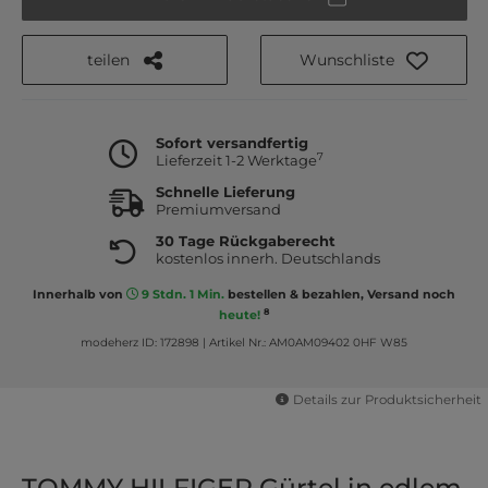
teilen
Wunschliste
Sofort versandfertig
7
Lieferzeit 1-2 Werktage
Schnelle Lieferung
Premiumversand
30 Tage Rückgaberecht
kostenlos innerh. Deutschlands
Innerhalb von
9 Stdn. 1 Min.
bestellen & bezahlen, Versand noch
8
heute!
modeherz ID: 172898
|
Artikel Nr.: AM0AM09402 0HF W85
Details zur Produktsicherheit
TOMMY HILFIGER Gürtel in edlem