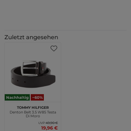
Zuletzt angesehen
Nachhaltig
−60%
TOMMY HILFIGER
Denton Belt 3.5 W85 Testa
Di Moro
49,90 €
UVP
19,96 €