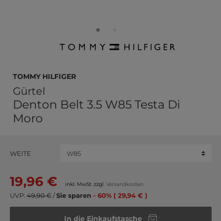
TOMMY HILFIGER
Gürtel
Denton Belt 3.5 W85 Testa Di
Moro
WEITE
19,96 €
inkl. MwSt. zzgl.
Versandkosten
UVP:
49,90 €
/
Sie sparen
- 60% ( 29,94 € )
In die Einkaufstasche