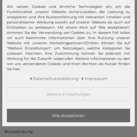
modeherz
Wir setzen Cookies und ähnliche Technologien ein, um die
Funktionalität unserer Website sicherzustellen, die Leistung zu
analysieren und Ihre Nutzererfahrung mit relevanten Inhalten und
Impressum
personalisierter Werbung sowohl auf unserer Website als auch auf
AGB
Drittseiten zu verbessern. Mit einem Klick auf "Alle akzeptieren"
stimmen Sie der Verwendung von Cookies zu. In diesem Fall teilen
Widerrufsrecht
wir auch bestimmte Informationen über Ihre Nutzung unserer
Datenschutzerklärung
Website mit unseren Marketingpartnern/Dritten. Klicken Sie auf
"Weitere Einstellungen", um festzulegen, welche Kategorien Sie
Datenschutzeinstellungen
zulassen möchten. Ihre Zustimmung können Sie jederzeit mit
Barrierefreiheitserklärung
Wirkung für die Zukunft widerrufen. Weitere Informationen zu den
von uns verwendeten Cookies und Ihren Rechten als Nutzer finden
Jobs
Sie hier:
Unsere Stores
Daten­schutz­erklärung
Impressum
Mein Konto
Weitere Einstellungen
Login
Neukunde?
Informationen
Alle akzeptieren
Kontakt
Rücksendung