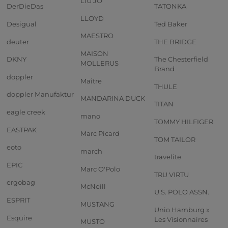
LIU JO
DerDieDas
TATONKA
LLOYD
Desigual
Ted Baker
MAESTRO
deuter
THE BRIDGE
MAISON
DKNY
The Chesterfield
MOLLERUS
Brand
doppler
Maître
THULE
doppler Manufaktur
MANDARINA DUCK
TITAN
eagle creek
mano
TOMMY HILFIGER
EASTPAK
Marc Picard
TOM TAILOR
eoto
march
travelite
EPIC
Marc O'Polo
TRU VIRTU
ergobag
McNeill
U.S. POLO ASSN.
ESPRIT
MUSTANG
Unio Hamburg x
Esquire
Les Visionnaires
MUSTO