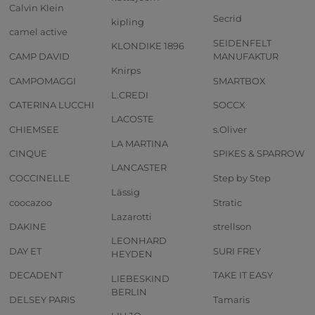
Calvin Klein
Secrid
kipling
camel active
SEIDENFELT
KLONDIKE 1896
CAMP DAVID
MANUFAKTUR
Knirps
CAMPOMAGGI
SMARTBOX
L.CREDI
CATERINA LUCCHI
SOCCX
LACOSTE
CHIEMSEE
s.Oliver
LA MARTINA
CINQUE
SPIKES & SPARROW
LANCASTER
COCCINELLE
Step by Step
Lässig
coocazoo
Stratic
Lazarotti
DAKINE
strellson
LEONHARD
DAY ET
SURI FREY
HEYDEN
DECADENT
TAKE IT EASY
LIEBESKIND
BERLIN
DELSEY PARIS
Tamaris