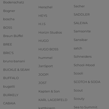
Bodenschatz
Sacher
Herschel
Bogner
SADDLER
HEYS
boscha
SALEWA
H.I.S
BOSS
Samsonite
Horizn Studios
Braun Büffel
Sansibar
HUGO
BREE
satch
HUGO BOSS
BRIC'S
Schneiders
hummel
bruno banani
School-Mood
JanSport
BUCKLE & SEAM
Scooli
JOOP!
BUFFALO
SCOTCH & SODA
JOST
bugatti
Scout
Kapten & Son
BURKELY
Scouty
KARL LAGERFELD
CABAIA
Sea to Summit
kattbjoern