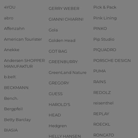
4YOU
Pick & Pack
GERRY WEBER
abro
Pink Lining
GIANNI CHIARINI
Affenzahn
PINKO
Gola
American Tourister
Pip Studio
Golden Head
Anekke
PIQUADRO
GOT BAG
Andersen SHOPPER
PORSCHE DESIGN
GREENBURRY
MANUFAKTUR
PUMA
GreenLand Nature
b.belt
RAINS
GREGORY
BECKMANN
REDOLZ
GUESS
Bench.
reisenthel
HAROLD'S
Bergpfeil
REPLAY
HEAD
Betty Barclay
ROECKL
Hedgren
BIASIA
RONCATO
HELLY HANSEN