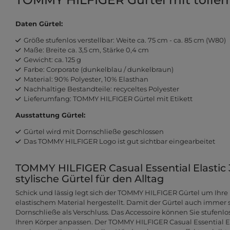
Daten Gürtel:
Größe stufenlos verstellbar: Weite ca. 75 cm - ca. 85 cm (W80)
Maße: Breite ca. 3,5 cm, Stärke 0,4 cm
Gewicht: ca. 125 g
Farbe: Corporate (dunkelblau / dunkelbraun)
Material: 90% Polyester, 10% Elasthan
Nachhaltige Bestandteile: recyceltes Polyester
Lieferumfang: TOMMY HILFIGER Gürtel mit Etikett
Ausstattung Gürtel:
Gürtel wird mit Dornschließe geschlossen
Das TOMMY HILFIGER Logo ist gut sichtbar eingearbeitet
TOMMY HILFIGER Casual Essential Elastic 
stylische Gürtel für den Alltag
Schick und lässig legt sich der TOMMY HILFIGER Gürtel um Ihre H
elastischem Material hergestellt. Damit der Gürtel auch immer si
Dornschließe als Verschluss. Das Accessoire können Sie stufenlos
Ihren Körper anpassen. Der TOMMY HILFIGER Casual Essential Ela