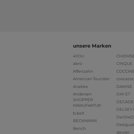
unsere Marken
4YOU
CHIEMS
abro
CINQUE
Affenzahn
COCCIN
American Tourister
coocazo
Anekke
DAKINE
Andersen
DAY ET
SHOPPER
DECADE
MANUFAKTUR
DELSEY 
b.belt
DerDieD
BECKMANN
Desigual
Bench.
deuter