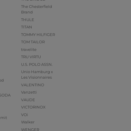
The Chesterfield
Brand
THULE
TITAN
TOMMY HILFIGER
TOM TAILOR
travelite
TRU VIRTU
U.S. POLO ASSN.
Unio Hamburg x
s
Les Visionnaires
od
VALENTINO
Vanzetti
 SODA
VAUDE
VICTORINOX
VOi
mmit
Walker
WENGER