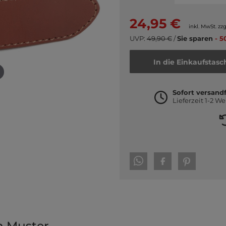
24,95 €
inkl. MwSt. zzg
UVP:
49,90 €
/
Sie sparen
- 5
In die Einkaufstasc
Sofort versandf
Lieferzeit 1-2 W
m Muster