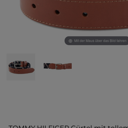
Mit der Maus über das Bild fahren
TOMMY HILFIGER Gürtel mit tolle