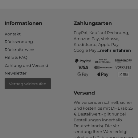
Informationen
Zahlungsarten
PayPal, Kauf auf Rechnung,
Kontakt
Amazon Pay, Vor­kasse,
Rücksendung
Kredit­karte, Apple Pay,
Rückrufservice
Google Pay
...
mehr erfahren
Hilfe & FAQ
Zahlung und Versand
Newsletter
Vertrag widerrufen
Versand
Wir versenden schnell, sicher
und kostenlos mit DHL (ab 25
€ Bestell­wert - gilt nur bei
Bestel­lungen inner­halb
Deutsch­lands). Die Ver­
sendung Ihrer Ware er­folgt
sofort nach Zahlungs­eingang