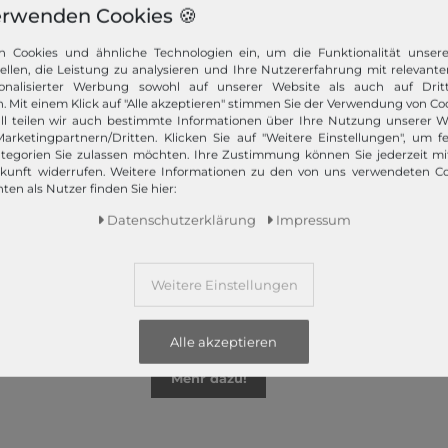
erwenden Cookies 🍪
n Cookies und ähnliche Technologien ein, um die Funktionalität unser
tellen, die Leistung zu analysieren und Ihre Nutzererfahrung mit relevante
onalisierter Werbung sowohl auf unserer Website als auch auf Dritt
z bietet Ihnen die angesagtesten Modetrends. Und das 365 Tage
. Mit einem Klick auf "Alle akzeptieren" stimmen Sie der Verwendung von Coo
 Kunden nur das Beste! Ausgewählte Marken, wie TOMMY HILFIGER, Ca
ll teilen wir auch bestimmte Informationen über Ihre Nutzung unserer W
Campomaggi oder LIEBESKIND BERLIN.
arketingpartnern/Dritten. Klicken Sie auf "Weitere Einstellungen", um fe
tegorien Sie zulassen möchten. Ihre Zustimmung können Sie jederzeit m
ukunft widerrufen. Weitere Informationen zu den von uns verwendeten C
ten als Nutzer finden Sie hier:
Daten­schutz­erklärung
Impressum
Schneller Versand!
Weitere Einstellungen
Wir versenden Ihre Bestellung schnell per
Premiumversand.
Alle akzeptieren
Mehr dazu!