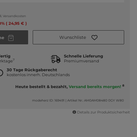
l.
Versandkosten
0% ( 24,95 € )
Wunschliste
he
ertig
Schnelle Lieferung
7
erktage
Premiumversand
30 Tage Rückgaberecht
kostenlos innerh. Deutschlands
8
Heute bestellt & bezahlt,
Versand bereits morgen!
modeherz ID: 169491
|
Artikel Nr.: AM0AM08480 0GY W80
Details zur Produktsicherheit