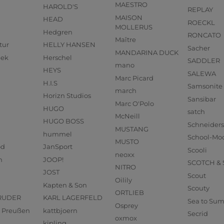
MAESTRO
HAROLD'S
REPLAY
MAISON
HEAD
ROECKL
MOLLERUS
Hedgren
RONCATO
Maître
tur
HELLY HANSEN
Sacher
MANDARINA DUCK
eek
Herschel
SADDLER
mano
HEYS
SALEWA
Marc Picard
H.I.S
Samsonite
march
Horizn Studios
Sansibar
Marc O'Polo
HUGO
satch
McNeill
HUGO BOSS
Schneider
MUSTANG
hummel
School-Mo
MUSTO
od
JanSport
Scooli
neoxx
n
JOOP!
SCOTCH &
NITRO
JOST
Scout
Oilily
Kapten & Son
Scouty
ORTLIEB
RUDER
KARL LAGERFELD
Sea to Su
Osprey
us Preußen
kattbjoern
Secrid
oxmox
kipling