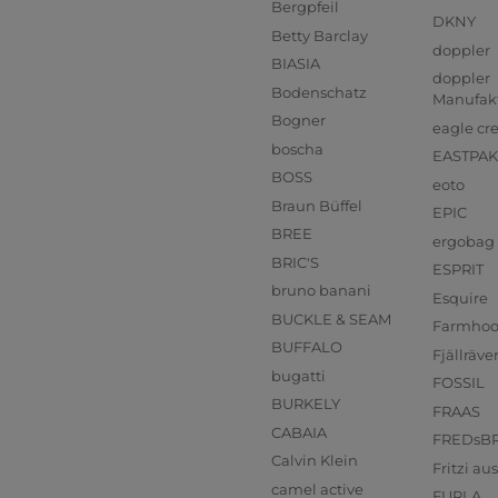
Bergpfeil
DKNY
Betty Barclay
doppler
BIASIA
doppler
Bodenschatz
Manufak
Bogner
eagle cr
boscha
EASTPAK
BOSS
eoto
Braun Büffel
EPIC
BREE
ergobag
BRIC'S
ESPRIT
bruno banani
Esquire
BUCKLE & SEAM
Farmho
BUFFALO
Fjällräve
bugatti
FOSSIL
BURKELY
FRAAS
CABAIA
FREDsB
Calvin Klein
Fritzi a
camel active
FURLA