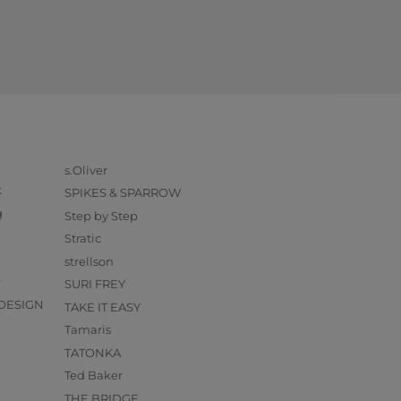
s.Oliver
k
SPIKES & SPARROW
g
Step by Step
Stratic
strellson
O
SURI FREY
DESIGN
TAKE IT EASY
Tamaris
TATONKA
Ted Baker
THE BRIDGE