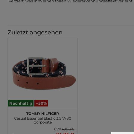
verziert, was ihm einen tollen Wiedererkennungseffekt verleiht.
Zuletzt angesehen
Nachhaltig
−50%
TOMMY HILFIGER
Casual Essential Elastic 3.5 W80
Corporate
49,90 €
UVP