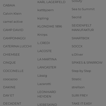
Scouty
KARL LAGERFELD
CABAIA
Sea to Summit
kattbjoern
Calvin Klein
Secrid
kipling
camel active
SEIDENFELT
KLONDIKE 1896
CAMP DAVID
MANUFAKTUR
Knirps
CAMPOMAGGI
SMARTBOX
L.CREDI
CATERINA LUCCHI
SOCCX
LACOSTE
CHIEMSEE
s.Oliver
LA MARTINA
CINQUE
SPIKES & SPARROW
LANCASTER
COCCINELLE
Step by Step
Lässig
coocazoo
Stratic
Lazarotti
DAKINE
strellson
LEONHARD
DAY ET
SURI FREY
HEYDEN
DECADENT
TAKE IT EASY
LIEBESKIND