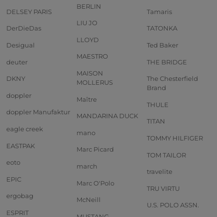
BERLIN
DELSEY PARIS
Tamaris
LIU JO
DerDieDas
TATONKA
LLOYD
Desigual
Ted Baker
MAESTRO
deuter
THE BRIDGE
MAISON
DKNY
The Chesterfield
MOLLERUS
Brand
doppler
Maître
THULE
doppler Manufaktur
MANDARINA DUCK
TITAN
eagle creek
mano
TOMMY HILFIGER
EASTPAK
Marc Picard
TOM TAILOR
eoto
march
travelite
EPIC
Marc O'Polo
TRU VIRTU
ergobag
McNeill
U.S. POLO ASSN.
ESPRIT
MUSTANG