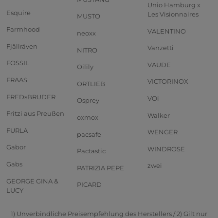
Unio Hamburg x
Esquire
Les Visionnaires
MUSTO
Farmhood
VALENTINO
neoxx
Fjällräven
Vanzetti
NITRO
FOSSIL
VAUDE
Oilily
FRAAS
VICTORINOX
ORTLIEB
FREDsBRUDER
VOi
Osprey
Fritzi aus Preußen
Walker
oxmox
FURLA
WENGER
pacsafe
Gabor
WINDROSE
Pactastic
Gabs
zwei
PATRIZIA PEPE
GEORGE GINA &
PICARD
LUCY
1) Unverbindliche Preisempfehlung des Herstellers / 2) Gilt nur