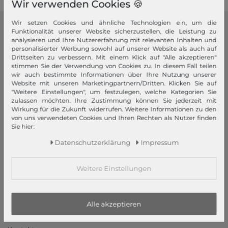
Wir verwenden Cookies 🍪
Wir setzen Cookies und ähnliche Technologien ein, um die
Funktionalität unserer Website sicherzustellen, die Leistung zu
modeherz
analysieren und Ihre Nutzererfahrung mit relevanten Inhalten und
personalisierter Werbung sowohl auf unserer Website als auch auf
Impressum
Drittseiten zu verbessern. Mit einem Klick auf "Alle akzeptieren"
AGB
stimmen Sie der Verwendung von Cookies zu. In diesem Fall teilen
wir auch bestimmte Informationen über Ihre Nutzung unserer
Widerrufsrecht
Website mit unseren Marketingpartnern/Dritten. Klicken Sie auf
Datenschutzerklärung
"Weitere Einstellungen", um festzulegen, welche Kategorien Sie
zulassen möchten. Ihre Zustimmung können Sie jederzeit mit
Datenschutzeinstellungen
Wirkung für die Zukunft widerrufen. Weitere Informationen zu den
Barrierefreiheitserklärung
von uns verwendeten Cookies und Ihren Rechten als Nutzer finden
Sie hier:
Jobs
Daten­schutz­erklärung
Impressum
Unsere Stores
Mein Konto
Weitere Einstellungen
Login
Neukunde?
Alle akzeptieren
Informationen