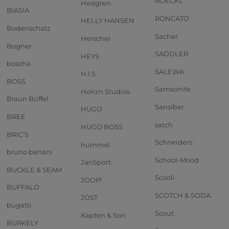
ROECKL
Hedgren
BIASIA
RONCATO
HELLY HANSEN
Bodenschatz
Sacher
Herschel
Bogner
SADDLER
HEYS
boscha
SALEWA
H.I.S
BOSS
Samsonite
Horizn Studios
Braun Büffel
Sansibar
HUGO
BREE
satch
HUGO BOSS
BRIC'S
Schneiders
hummel
bruno banani
School-Mood
JanSport
BUCKLE & SEAM
Scooli
JOOP!
BUFFALO
SCOTCH & SODA
JOST
bugatti
Scout
Kapten & Son
BURKELY