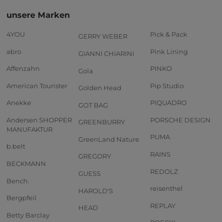
unsere Marken
4YOU
Pick & Pack
GERRY WEBER
abro
Pink Lining
GIANNI CHIARINI
Affenzahn
PINKO
Gola
American Tourister
Pip Studio
Golden Head
Anekke
PIQUADRO
GOT BAG
Andersen SHOPPER
PORSCHE DESIGN
GREENBURRY
MANUFAKTUR
PUMA
GreenLand Nature
b.belt
RAINS
GREGORY
BECKMANN
REDOLZ
GUESS
Bench.
reisenthel
HAROLD'S
Bergpfeil
REPLAY
HEAD
Betty Barclay