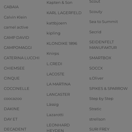
Scout
Kapten & Son
CABAIA
Scouty
KARL LAGERFELD
Calvin Klein
Sea to Summit
kattbjoern
camel active
Secrid
kipling
CAMP DAVID
SEIDENFELT
KLONDIKE 1896
CAMPOMAGGI
MANUFAKTUR
Knirps
CATERINA LUCCHI
SMARTBOX
L.CREDI
CHIEMSEE
SOCCX
LACOSTE
CINQUE
s.Oliver
LA MARTINA
COCCINELLE
SPIKES & SPARROW
LANCASTER
coocazoo
Step by Step
Lässig
DAKINE
Stratic
Lazarotti
DAY ET
strellson
LEONHARD
DECADENT
SURI FREY
HEYDEN