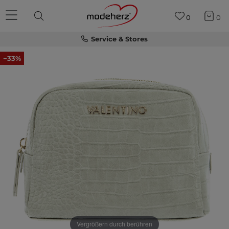
0
0
Service & Stores
−33%
Vergrößern durch berühren