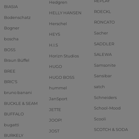
REPLAY
Hedgren
BIASIA
ROECKL
HELLY HANSEN
Bodenschatz
RONCATO
Herschel
Bogner
Sacher
HEYS
boscha
SADDLER
H.I.S
BOSS
SALEWA
Horizn Studios
Braun Büffel
Samsonite
HUGO
BREE
Sansibar
HUGO BOSS
BRIC'S
satch
hummel
bruno banani
Schneiders
JanSport
BUCKLE & SEAM
School-Mood
JETTE
BUFFALO
Scooli
JOOP!
bugatti
SCOTCH & SODA
JOST
BURKELY