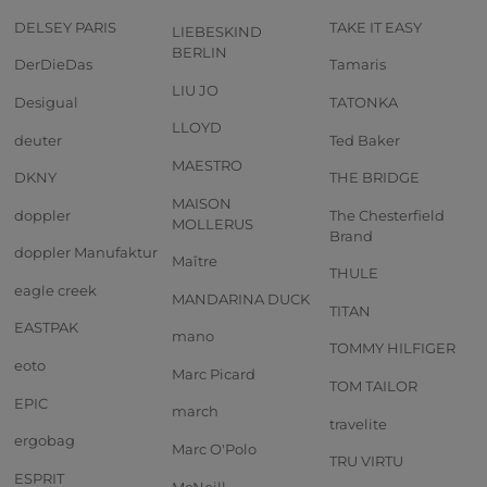
DELSEY PARIS
TAKE IT EASY
LIEBESKIND
BERLIN
DerDieDas
Tamaris
LIU JO
Desigual
TATONKA
LLOYD
deuter
Ted Baker
MAESTRO
DKNY
THE BRIDGE
MAISON
doppler
The Chesterfield
MOLLERUS
Brand
doppler Manufaktur
Maître
THULE
eagle creek
MANDARINA DUCK
TITAN
EASTPAK
mano
TOMMY HILFIGER
eoto
Marc Picard
TOM TAILOR
EPIC
march
travelite
ergobag
Marc O'Polo
TRU VIRTU
ESPRIT
McNeill