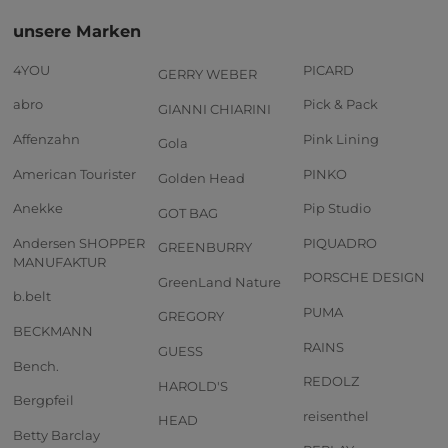
unsere Marken
4YOU
PICARD
GERRY WEBER
abro
Pick & Pack
GIANNI CHIARINI
Affenzahn
Pink Lining
Gola
American Tourister
PINKO
Golden Head
Anekke
Pip Studio
GOT BAG
Andersen SHOPPER
PIQUADRO
GREENBURRY
MANUFAKTUR
PORSCHE DESIGN
GreenLand Nature
b.belt
PUMA
GREGORY
BECKMANN
RAINS
GUESS
Bench.
REDOLZ
HAROLD'S
Bergpfeil
reisenthel
HEAD
Betty Barclay