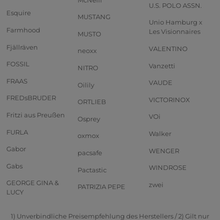
U.S. POLO ASSN.
Esquire
MUSTANG
Unio Hamburg x
Farmhood
Les Visionnaires
MUSTO
Fjällräven
VALENTINO
neoxx
FOSSIL
Vanzetti
NITRO
FRAAS
VAUDE
Oilily
FREDsBRUDER
VICTORINOX
ORTLIEB
Fritzi aus Preußen
VOi
Osprey
FURLA
Walker
oxmox
Gabor
WENGER
pacsafe
Gabs
WINDROSE
Pactastic
GEORGE GINA &
zwei
PATRIZIA PEPE
LUCY
1) Unverbindliche Preisempfehlung des Herstellers / 2) Gilt nur