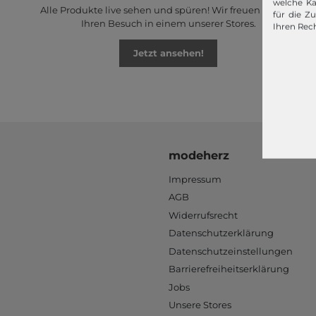
welche Ka
Alle Produkte live sehen und spüren! Wir freuen uns auf
für die Z
Ihren Besuch in einem unserer Stores.
Ihren Rech
Jetzt ansehen!
modeherz
Impressum
AGB
Widerrufsrecht
Datenschutzerklärung
Datenschutzeinstellungen
Barrierefreiheitserklärung
Jobs
Unsere Stores