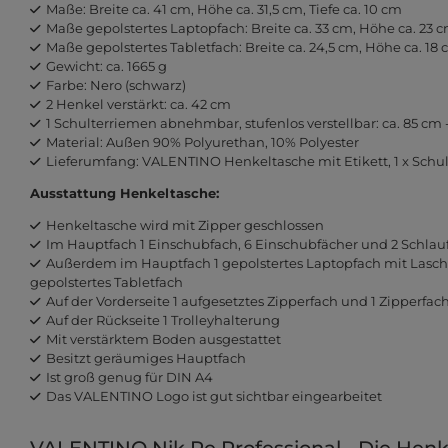
Maße: Breite ca. 41 cm, Höhe ca. 31,5 cm, Tiefe ca. 10 cm
Maße gepolstertes Laptopfach: Breite ca. 33 cm, Höhe ca. 23 cm
Maße gepolstertes Tabletfach: Breite ca. 24,5 cm, Höhe ca. 18 c
Gewicht: ca. 1665 g
Farbe: Nero (schwarz)
2 Henkel verstärkt: ca. 42 cm
1 Schulterriemen abnehmbar, stufenlos verstellbar: ca. 85 cm 
Material: Außen 90% Polyurethan, 10% Polyester
Lieferumfang: VALENTINO Henkeltasche mit Etikett, 1 x Schu
Ausstattung Henkeltasche:
Henkeltasche wird mit Zipper geschlossen
Im Hauptfach 1 Einschubfach, 6 Einschubfächer und 2 Schlau
Außerdem im Hauptfach 1 gepolstertes Laptopfach mit Lasche
gepolstertes Tabletfach
Auf der Vorderseite 1 aufgesetztes Zipperfach und 1 Zipperfac
Auf der Rückseite 1 Trolleyhalterung
Mit verstärktem Boden ausgestattet
Besitzt geräumiges Hauptfach
Ist groß genug für DIN A4
Das VALENTINO Logo ist gut sichtbar eingearbeitet
VALENTINO Nik Re Professional - Die Henk