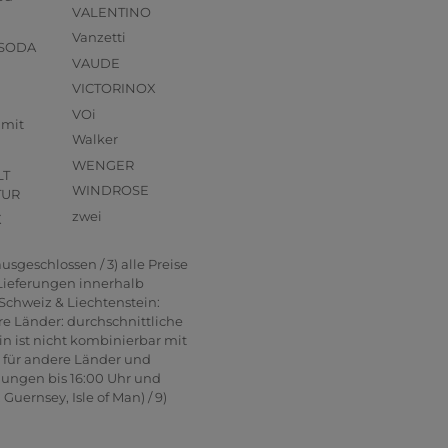
VALENTINO
Vanzetti
 SODA
VAUDE
VICTORINOX
VOi
mmit
Walker
WENGER
LT
WINDROSE
TUR
zwei
X
usgeschlossen / 3) alle Preise
 Lieferungen innerhalb
Schweiz & Liechtenstein:
re Länder: durchschnittliche
in ist nicht kombinierbar mit
n für andere Länder und
lungen bis 16:00 Uhr und
uernsey, Isle of Man) / 9)