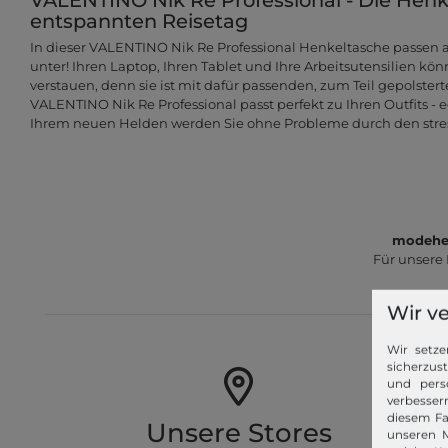
entspannten Reisetag
In dieser VALENTINO Nik Re Professional Henkeltasche passen al
unter! Ihren Laptop, Ihren Tablet und Ihre Arbeitsutensilien kön
verstauen, denn sie ist mit dafür passenden, zum Teil gepolster
VALENTINO Nik Re Professional passt perfekt zu Ihren Outfits - e
Ihrem neuen Helden werden Sie ohne Probleme durch den stress
modeher
Für unsere
Wir v
Wir setze
sicherzus
und pers
verbessern
diesem Fa
Unsere Stores
unseren M