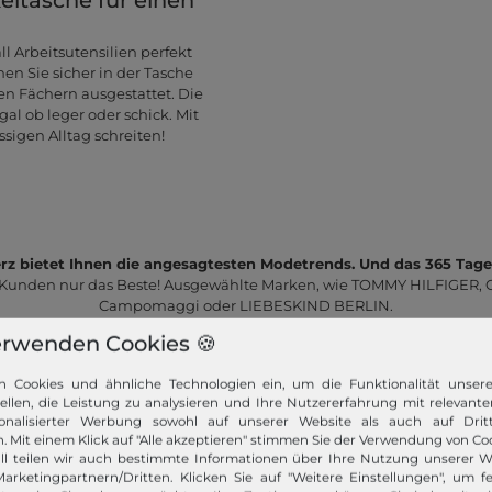
l Arbeitsutensilien perfekt
nen Sie sicher in der Tasche
ten Fächern ausgestattet. Die
gal ob leger oder schick. Mit
igen Alltag schreiten!
z bietet Ihnen die angesagtesten Modetrends. Und das 365 Tage
 Kunden nur das Beste! Ausgewählte Marken, wie TOMMY HILFIGER, Ca
Campomaggi oder LIEBESKIND BERLIN.
erwenden Cookies 🍪
n Cookies und ähnliche Technologien ein, um die Funktionalität unser
tellen, die Leistung zu analysieren und Ihre Nutzererfahrung mit relevante
onalisierter Werbung sowohl auf unserer Website als auch auf Dritt
. Mit einem Klick auf "Alle akzeptieren" stimmen Sie der Verwendung von Coo
ll teilen wir auch bestimmte Informationen über Ihre Nutzung unserer W
Schneller Versand!
arketingpartnern/Dritten. Klicken Sie auf "Weitere Einstellungen", um fe