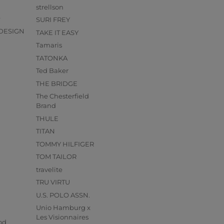
strellson
O
SURI FREY
DESIGN
TAKE IT EASY
Tamaris
TATONKA
Ted Baker
THE BRIDGE
The Chesterfield
Brand
THULE
TITAN
TOMMY HILFIGER
TOM TAILOR
travelite
TRU VIRTU
U.S. POLO ASSN.
Unio Hamburg x
s
Les Visionnaires
od