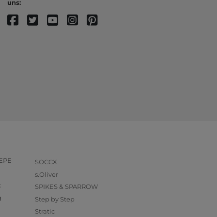
uns:
PEPE
SOCCX
s.Oliver
k
SPIKES & SPARROW
g
Step by Step
Stratic