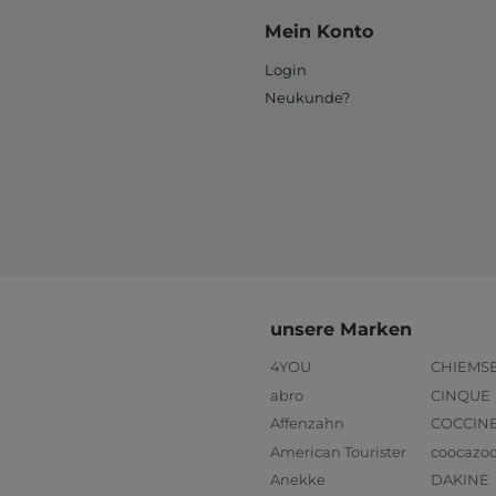
Mein Konto
Login
Neukunde?
unsere Marken
4YOU
CHIEMS
abro
CINQUE
Affenzahn
COCCIN
American Tourister
coocazo
Anekke
DAKINE