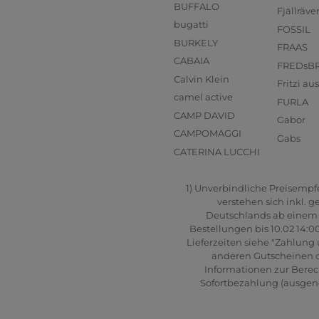
BUFFALO
Fjällräve
bugatti
FOSSIL
BURKELY
FRAAS
CABAIA
FREDsB
Calvin Klein
Fritzi a
camel active
FURLA
CAMP DAVID
Gabor
CAMPOMAGGI
Gabs
CATERINA LUCCHI
1) Unverbindliche Preisempfeh
verstehen sich inkl. 
Deutschlands ab einem B
Bestellungen bis 10.02 14:0
Lieferzeiten siehe "Zahlung 
anderen Gutscheinen od
Informationen zur Berec
Sofortbezahlung (ausgenom