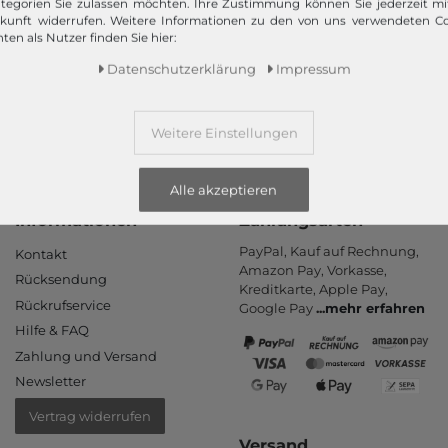
tegorien Sie zulassen möchten. Ihre Zustimmung können Sie jederzeit m
Wir versenden Ihre Bestellung schnell per
ukunft widerrufen. Weitere Informationen zu den von uns verwendeten C
Premiumversand.
ten als Nutzer finden Sie hier:
Daten­schutz­erklärung
Impressum
Mehr dazu!
Weitere Einstellungen
Alle akzeptieren
Informationen
Zahlungsarten
PayPal, Kauf auf Rechnung,
Kontakt
Amazon Pay, Vor­kasse,
Rücksendung
Kredit­karte, Apple Pay,
Rückrufservice
Google Pay
...
mehr erfahren
Hilfe & FAQ
Zahlung und Versand
Newsletter
Vertrag widerrufen
Versand