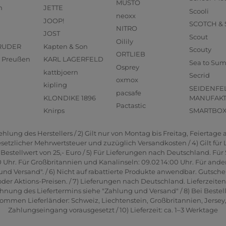
MUSTO
n
JETTE
Scooli
neoxx
JOOP!
SCOTCH &
NITRO
JOST
Scout
Oilily
RUDER
Kapten & Son
Scouty
ORTLIEB
us Preußen
KARL LAGERFELD
Sea to Su
Osprey
kattbjoern
Secrid
oxmox
kipling
SEIDENFE
pacsafe
KLONDIKE 1896
MANUFAK
Pactastic
Knirps
SMARTBO
lung des Herstellers / 2) Gilt nur von Montag bis Freitag, Feiertage a
gesetzlicher Mehrwertsteuer und zuzüglich Versandkosten / 4) Gilt für
estellwert von 25,- Euro / 5) Für Lieferungen nach Deutschland. Für 
0 Uhr. Für Großbritannien und Kanalinseln: 09.02 14:00 Uhr. Für ande
und Versand". / 6) Nicht auf rabattierte Produkte anwendbar. Gutsche
er Aktions-Preisen. / 7) Lieferungen nach Deutschland. Lieferzeite
hnung des Liefertermins siehe "Zahlung und Versand" / 8) Bei Bestel
men Lieferländer: Schweiz, Liechtenstein, Großbritannien, Jersey, G
Zahlungseingang vorausgesetzt / 10) Lieferzeit: ca. 1–3 Werktage