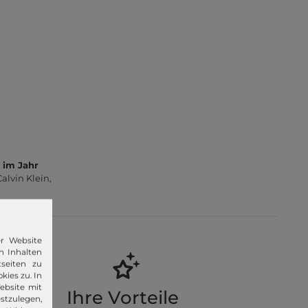
 im Jahr
lvin Klein,
er Website
n Inhalten
seiten zu
kies zu. In
ebsite mit
Ihre Vorteile
stzulegen,