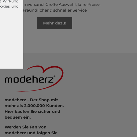
it Wirkung
Premiumversand, Große Auswahl, faire Preise,
ookies und
Freundlicher & schneller Service
Mehr dazu!
modeherz - Der Shop mit
mehr als 2.000.000 Kunden.
Hier kaufen Sie sicher und
bequem ein.
Werden Sie Fan von
modeherz und folgen Sie