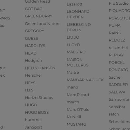
Golden Head
Pip Studio
Lazarotti
GOT BAG
NT
PIQUADR
LEONHARD
GREENBURRY
HEYDEN
PARIS
PORSCHE 
GreenLand Nature
LIEBESKIND
as
PUMA
BERLIN
GREGORY
RAINS
LIU JO
GUESS
REDOLZ
LLOYD
HAROLD'S
reisenthel
MAESTRO
HEAD
REPLAY
MAISON
Hedgren
ROECKL
MOLLERUS
tur
HELLY HANSEN
RONCATO
Maître
eek
Herschel
Sacher
MANDARINA DUCK
HEYS
SADDLER
mano
H.I.S
SALEWA
Marc Picard
Horizn Studios
Samsonite
march
HUGO
Sansibar
Marc O'Polo
HUGO BOSS
satch
McNeill
hummel
Schneider
MUSTANG
od
JanSport
School-Mo