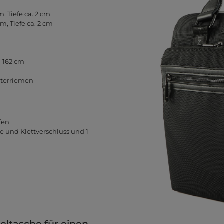
, Tiefe ca. 2 cm
m, Tiefe ca. 2 cm
- 162 cm
lterriemen
fen
 und Klettverschluss und 1
h
eltasche für einen