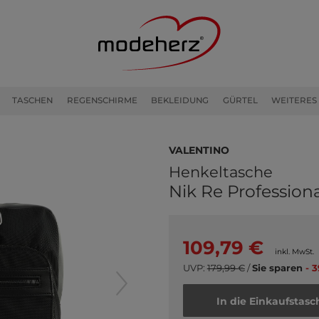
TASCHEN
REGENSCHIRME
BEKLEIDUNG
GÜRTEL
WEITERES
VALENTINO
Henkeltasche
Nik Re Profession
109,79 €
inkl. MwSt.
UVP:
179,99 €
/
Sie sparen
- 
In die Einkaufstasc