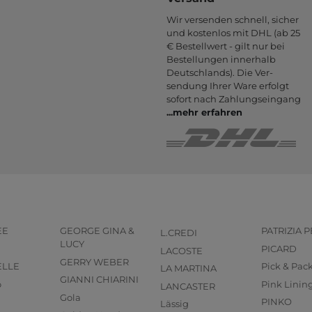
Wir versenden schnell, sicher
und kostenlos mit DHL (ab 25
€ Bestell­wert - gilt nur bei
Bestel­lungen inner­halb
Deutsch­lands). Die Ver­
sendung Ihrer Ware er­folgt
sofort nach Zahlungs­eingang
...
mehr erfahren
EE
GEORGE GINA &
PATRIZIA 
L.CREDI
LUCY
PICARD
LACOSTE
GERRY WEBER
ELLE
Pick & Pac
LA MARTINA
GIANNI CHIARINI
o
Pink Linin
LANCASTER
Gola
PINKO
Lässig