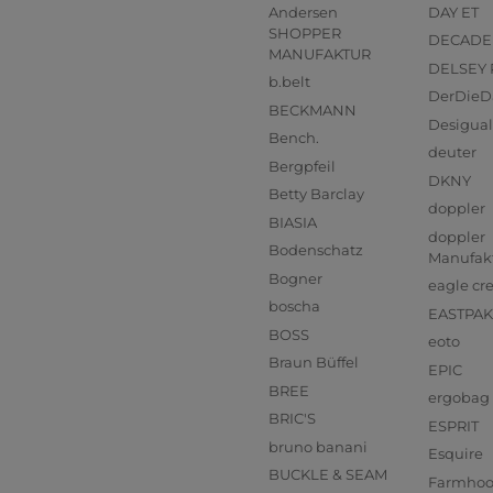
Andersen
DAY ET
SHOPPER
DECADE
MANUFAKTUR
DELSEY 
b.belt
DerDieD
BECKMANN
Desigual
Bench.
deuter
Bergpfeil
DKNY
Betty Barclay
doppler
BIASIA
doppler
Bodenschatz
Manufak
Bogner
eagle cr
boscha
EASTPAK
BOSS
eoto
Braun Büffel
EPIC
BREE
ergobag
BRIC'S
ESPRIT
bruno banani
Esquire
BUCKLE & SEAM
Farmho