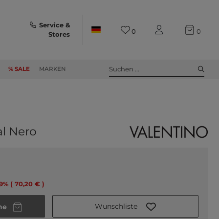
Service &
0
0
Stores
Suchen ...
% SALE
MARKEN
al Nero
39% ( 70,20 € )
Wunschliste
he