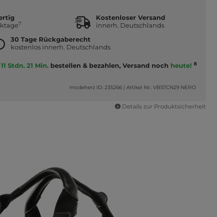
ertig
Kostenloser Versand
7
rktage
innerh. Deutschlands
30 Tage Rückgaberecht
kostenlos innerh. Deutschlands
8
11 Stdn. 21 Min.
bestellen & bezahlen, Versand noch
heute!
modeherz ID: 235266
|
Artikel Nr.: VBS7CN29 NERO
Details zur Produktsicherheit