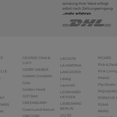
sendung Ihrer Ware er­folgt
sofort nach Zahlungs­eingang
...
mehr erfahren
EE
GEORGE GINA &
PICARD
LACOSTE
LUCY
Pick & Pac
LA MARTINA
GERRY WEBER
ELLE
Pink Linin
LANCASTER
GIANNI CHIARINI
o
PINKO
Lässig
Gola
Pip Studio
Lazarotti
Golden Head
PIQUADR
LEONHARD
GOT BAG
HEYDEN
NT
PORSCHE 
GREENBURRY
LIEBESKIND
PARIS
PUMA
BERLIN
GreenLand Nature
as
RAINS
LIU JO
GREGORY