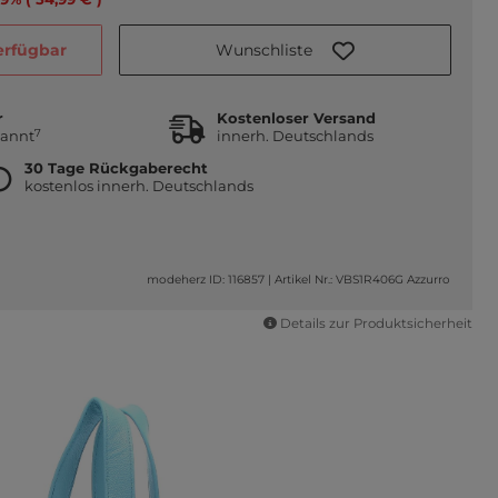
Wunschliste
verfügbar
r
Kostenloser Versand
7
kannt
innerh. Deutschlands
30 Tage Rückgaberecht
kostenlos innerh. Deutschlands
modeherz ID: 116857
|
Artikel Nr.: VBS1R406G Azzurro
Details zur Produktsicherheit