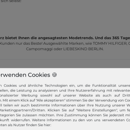
ich selbst!
z bietet Ihnen die angesagtesten Modetrends. Und das 365 Tage
 Kunden nur das Beste! Ausgewählte Marken, wie TOMMY HILFIGER, Ca
Campomaggi oder LIEBESKIND BERLIN.
erwenden Cookies 🍪
n Cookies und ähnliche Technologien ein, um die Funktionalität unser
tellen, die Leistung zu analysieren und Ihre Nutzererfahrung mit relevante
Schneller Versand!
onalisierter Werbung sowohl auf unserer Website als auch auf Dritt
. Mit einem Klick auf "Alle akzeptieren" stimmen Sie der Verwendung von Coo
Wir versenden Ihre Bestellung schnell per
ll teilen wir auch bestimmte Informationen über Ihre Nutzung unserer W
Premiumversand.
arketingpartnern/Dritten. Klicken Sie auf "Weitere Einstellungen", um fe
tegorien Sie zulassen möchten. Ihre Zustimmung können Sie jederzeit m
Mehr dazu!
ukunft widerrufen. Weitere Informationen zu den von uns verwendeten C
ten als Nutzer finden Sie hier: