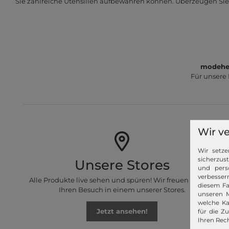
Sie zahlreiche Utensilien aufbewahren können. Überzeugen Sie s
modeher
Für unsere
Wir v
Wir setze
sicherzus
Unsere Stores
und pers
verbessern
Alle Produkte live sehen und spüren! Wir freuen uns auf
diesem Fa
Ihren Besuch in einem unserer Stores.
unseren M
welche Ka
Jetzt ansehen!
für die Z
Ihren Rech