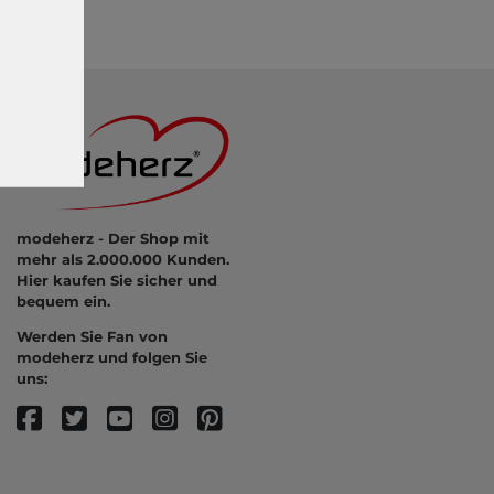
modeherz - Der Shop mit
mehr als 2.000.000 Kunden.
Hier kaufen Sie sicher und
bequem ein.
Werden Sie Fan von
modeherz und folgen Sie
uns: