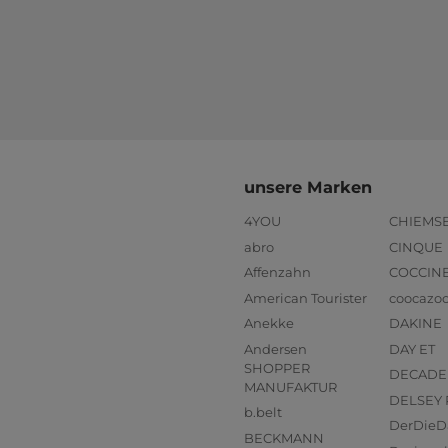
unsere Marken
4YOU
CHIEMS
abro
CINQUE
Affenzahn
COCCIN
American Tourister
coocazo
Anekke
DAKINE
Andersen
DAY ET
SHOPPER
DECADE
MANUFAKTUR
DELSEY 
b.belt
DerDieD
BECKMANN