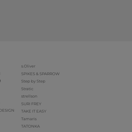
s.Oliver
k
SPIKES & SPARROW
g
Step by Step
Stratic
strellson
O
SURI FREY
DESIGN
TAKE IT EASY
Tamaris
TATONKA