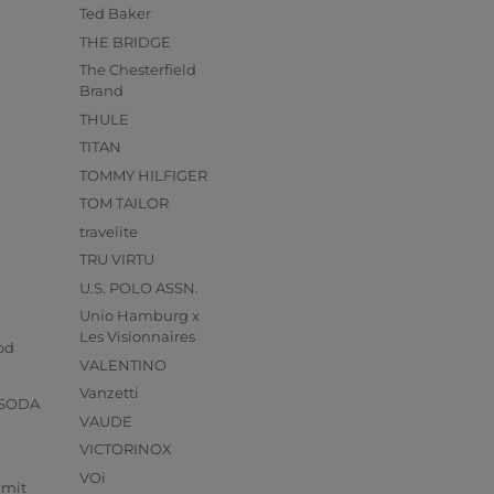
Ted Baker
THE BRIDGE
The Chesterfield
Brand
THULE
TITAN
TOMMY HILFIGER
TOM TAILOR
travelite
TRU VIRTU
U.S. POLO ASSN.
Unio Hamburg x
s
Les Visionnaires
od
VALENTINO
Vanzetti
 SODA
VAUDE
VICTORINOX
VOi
mmit