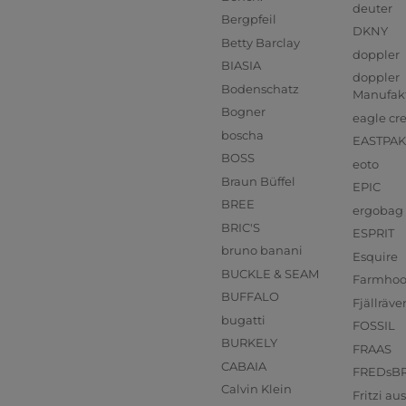
deuter
Bergpfeil
DKNY
Betty Barclay
doppler
BIASIA
doppler
Bodenschatz
Manufak
Bogner
eagle cr
boscha
EASTPAK
BOSS
eoto
Braun Büffel
EPIC
BREE
ergobag
BRIC'S
ESPRIT
bruno banani
Esquire
BUCKLE & SEAM
Farmho
BUFFALO
Fjällräve
bugatti
FOSSIL
BURKELY
FRAAS
CABAIA
FREDsB
Calvin Klein
Fritzi a