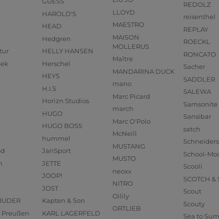
GUESS
REDOLZ
LLOYD
HAROLD'S
reisenthel
MAESTRO
HEAD
REPLAY
MAISON
Hedgren
ROECKL
MOLLERUS
tur
HELLY HANSEN
RONCATO
Maître
eek
Herschel
Sacher
MANDARINA DUCK
HEYS
SADDLER
mano
H.I.S
SALEWA
Marc Picard
Horizn Studios
Samsonite
march
HUGO
Sansibar
Marc O'Polo
HUGO BOSS
satch
McNeill
hummel
Schneider
MUSTANG
od
JanSport
School-Mo
MUSTO
n
JETTE
Scooli
neoxx
JOOP!
SCOTCH &
NITRO
JOST
Scout
Oilily
RUDER
Kapten & Son
Scouty
ORTLIEB
us Preußen
KARL LAGERFELD
Sea to Su