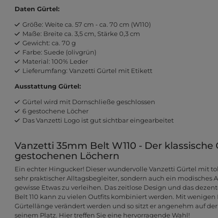
Daten Gürtel:
Größe: Weite ca. 57 cm - ca. 70 cm (W110)
Maße: Breite ca. 3,5 cm, Stärke 0,3 cm
Gewicht: ca. 70 g
Farbe: Suede (olivgrün)
Material: 100% Leder
Lieferumfang: Vanzetti Gürtel mit Etikett
Ausstattung Gürtel:
Gürtel wird mit Dornschließe geschlossen
6 gestochene Löcher
Das Vanzetti Logo ist gut sichtbar eingearbeitet
Vanzetti 35mm Belt W110 - Der klassische 
gestochenen Löchern
Ein echter Hingucker! Dieser wundervolle Vanzetti Gürtel mit tol
sehr praktischer Alltagsbegleiter, sondern auch ein modisches A
gewisse Etwas zu verleihen. Das zeitlose Design und das dezen
Belt 110 kann zu vielen Outfits kombiniert werden. Mit wenigen
Gürtellänge verändert werden und so sitzt er angenehm auf der 
seinem Platz. Hier treffen Sie eine hervorragende Wahl!