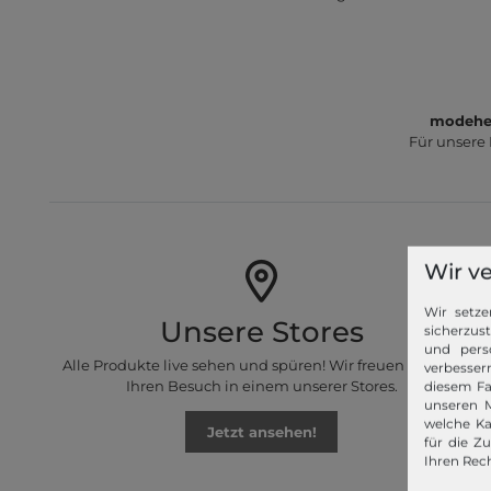
modeher
Für unsere
Wir v
Wir setze
Unsere Stores
sicherzus
und pers
Alle Produkte live sehen und spüren! Wir freuen uns auf
verbessern
Ihren Besuch in einem unserer Stores.
diesem Fa
unseren M
welche Ka
Jetzt ansehen!
für die Z
Ihren Rech