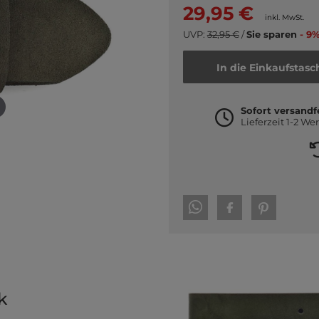
29,95 €
inkl. MwSt.
UVP:
32,95 €
/
Sie sparen
- 9%
In die Einkaufstasc
Sofort versandf
Lieferzeit 1-2 We
k