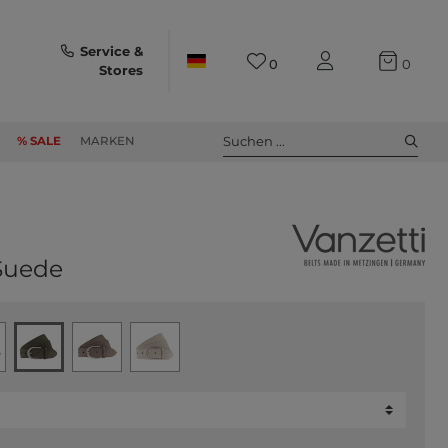
Service &
0
0
Stores
Suchen ...
% SALE
MARKEN
Suede