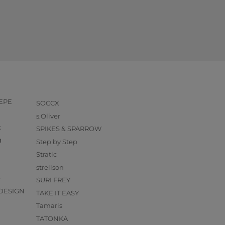
PEPE
SOCCX
s.Oliver
k
SPIKES & SPARROW
g
Step by Step
Stratic
strellson
O
SURI FREY
DESIGN
TAKE IT EASY
Tamaris
TATONKA