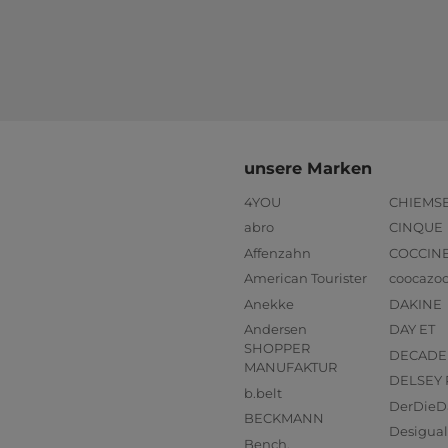
unsere Marken
4YOU
CHIEMS
abro
CINQUE
Affenzahn
COCCIN
American Tourister
coocazo
Anekke
DAKINE
Andersen
DAY ET
SHOPPER
DECADE
MANUFAKTUR
DELSEY 
b.belt
DerDieD
BECKMANN
Desigual
Bench.