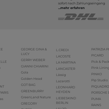
sofort nach Zahlungs­eingang
...
mehr erfahren
EE
GEORGE GINA &
PATRIZIA 
L.CREDI
LUCY
PICARD
LACOSTE
GERRY WEBER
ELLE
Pick & Pac
LA MARTINA
GIANNI CHIARINI
o
Pink Linin
LANCASTER
Gola
PINKO
Lässig
Golden Head
Pip Studio
Lazarotti
GOT BAG
NT
PIQUADR
LEONHARD
GREENBURRY
HEYDEN
PARIS
PORSCHE 
GreenLand Nature
LIEBESKIND
as
PUMA
BERLIN
GREGORY
RAINS
LIU JO