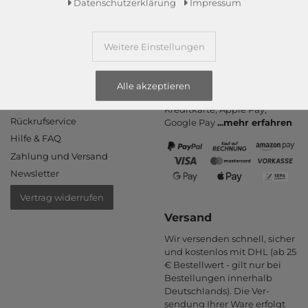
Daten­schutz­erklärung
Impressum
Weitere Einstellungen
Informationen
Zahlungsarten
PayPal, Kauf auf Rechnung,
Kontakt
Alle akzeptieren
Amazon Pay, Vor­kasse,
Rücksendung
Kredit­karte, Apple Pay,
Rückrufservice
Google Pay
...
mehr erfahren
Hilfe & FAQ
Zahlung und Versand
Newsletter
Vertrag widerrufen
Versand
Wir versenden schnell, sicher
und kostenlos mit DHL (ab 25
€ Bestell­wert - gilt nur bei
Bestel­lungen inner­halb
Deutsch­lands). Die Ver­
sendung Ihrer Ware er­folgt