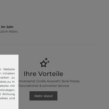
 im Jahr
lvin Klein,
er Website
Ihre Vorteile
n Inhalten
seiten zu
Premiumversand, Große Auswahl, faire Preise,
kies zu. In
Freundlicher & schneller Service
ebsite mit
stzulegen,
it Wirkung
Mehr dazu!
ookies und