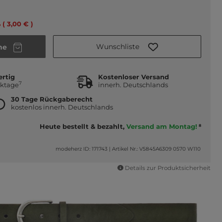
 ( 3,00 € )
Wunschliste
he
ertig
Kostenloser Versand
7
rktage
innerh. Deutschlands
30 Tage Rückgaberecht
kostenlos innerh. Deutschlands
Heute bestellt & bezahlt,
Versand am Montag!
8
modeherz ID: 171743
|
Artikel Nr.: V5845A6309 0570 W110
Details zur Produktsicherheit