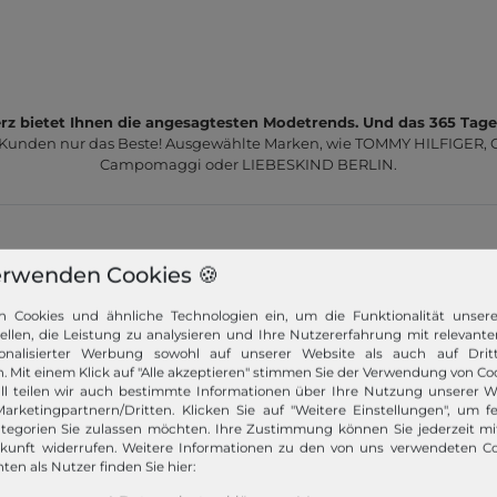
z bietet Ihnen die angesagtesten Modetrends. Und das 365 Tage
 Kunden nur das Beste! Ausgewählte Marken, wie TOMMY HILFIGER, Ca
Campomaggi oder LIEBESKIND BERLIN.
erwenden Cookies 🍪
n Cookies und ähnliche Technologien ein, um die Funktionalität unser
Schneller Versand!
tellen, die Leistung zu analysieren und Ihre Nutzererfahrung mit relevante
onalisierter Werbung sowohl auf unserer Website als auch auf Dritt
Wir versenden Ihre Bestellung schnell per
. Mit einem Klick auf "Alle akzeptieren" stimmen Sie der Verwendung von Coo
Premiumversand.
ll teilen wir auch bestimmte Informationen über Ihre Nutzung unserer W
arketingpartnern/Dritten. Klicken Sie auf "Weitere Einstellungen", um fe
tegorien Sie zulassen möchten. Ihre Zustimmung können Sie jederzeit m
Mehr dazu!
ukunft widerrufen. Weitere Informationen zu den von uns verwendeten C
ten als Nutzer finden Sie hier: