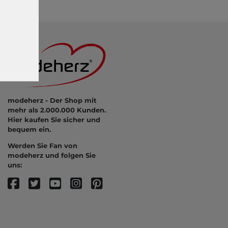
modeherz - Der Shop mit
mehr als 2.000.000 Kunden.
Hier kaufen Sie sicher und
bequem ein.
Werden Sie Fan von
modeherz und folgen Sie
uns: