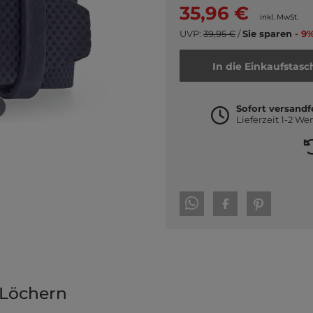
35,96 €
inkl. MwSt.
UVP:
39,95 €
/
Sie sparen
- 9%
In die Einkaufstasc
Sofort versandf
Lieferzeit 1-2 We
 Löchern