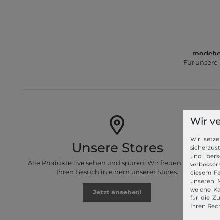
modeher
Für unsere
Wir v
Wir setze
Unsere Stores
sicherzus
und pers
Alle Produkte live sehen und spüren! Wir freuen uns auf
verbessern
Ihren Besuch in einem unserer Stores.
diesem Fa
unseren M
welche Ka
Jetzt ansehen!
für die Z
Ihren Rech