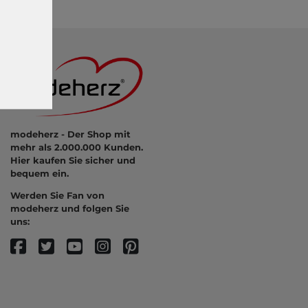
modeherz - Der Shop mit
mehr als 2.000.000 Kunden.
Hier kaufen Sie sicher und
bequem ein.
Werden Sie Fan von
modeherz und folgen Sie
uns: