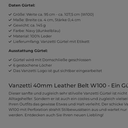
Daten Gürtel:
Größe: Weite ca. 95 cm - ca. 107,5 cm (W100)
Maße: Breite ca. 4 cm, Stärke 0,4 cm
Gewicht: ca. 145 g
Farbe: Navy (dunkelblau)
Material: 100% Leder
Lieferumfang: Vanzetti Gürtel mit Etikett
Ausstattung Gürtel:
Gürtel wird mit Dornschließe geschlossen
6 gestochene Löcher
Das Vanzetti Logo ist gut sichtbar eingearbeitet
Vanzetti 40mm Leather Belt W100 - Ein Gür
Dieser sanfte und zugleich sehr stilvolle Vanzetti Gürtel ist nicht
Alltagshelfer. Sondern er ist auch ein cooles und zugleich vielsei
Ihren Outfits das gewisse Etwas und Halt verleiht. Der schicke 
W100 mit Perforation strahlt Stilbewusstsein aus und wartet nur
werden. Entdecken auch Sie Ihren neuen Liebling!