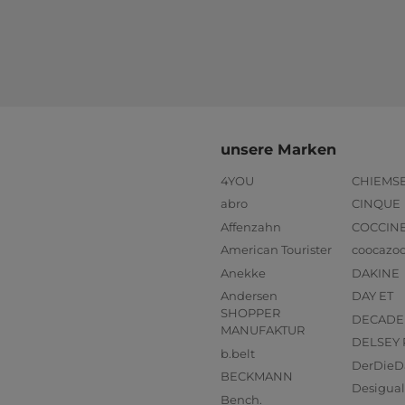
unsere Marken
4YOU
CHIEMS
abro
CINQUE
Affenzahn
COCCIN
American Tourister
coocazo
Anekke
DAKINE
Andersen
DAY ET
SHOPPER
DECADE
MANUFAKTUR
DELSEY 
b.belt
DerDieD
BECKMANN
Desigual
Bench.