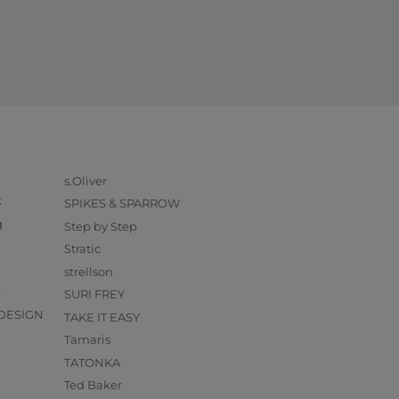
s.Oliver
k
SPIKES & SPARROW
g
Step by Step
Stratic
strellson
O
SURI FREY
DESIGN
TAKE IT EASY
Tamaris
TATONKA
Ted Baker