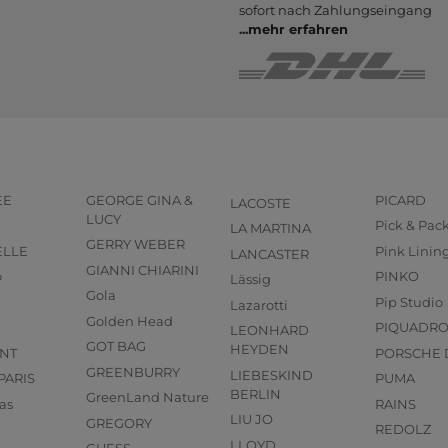
sofort nach Zahlungs­eingang
...
mehr erfahren
EE
GEORGE GINA &
PICARD
LACOSTE
LUCY
Pick & Pac
LA MARTINA
GERRY WEBER
ELLE
Pink Linin
LANCASTER
GIANNI CHIARINI
o
PINKO
Lässig
Gola
Pip Studio
Lazarotti
Golden Head
PIQUADR
LEONHARD
GOT BAG
HEYDEN
NT
PORSCHE 
GREENBURRY
LIEBESKIND
PARIS
PUMA
BERLIN
GreenLand Nature
as
RAINS
LIU JO
GREGORY
REDOLZ
LLOYD