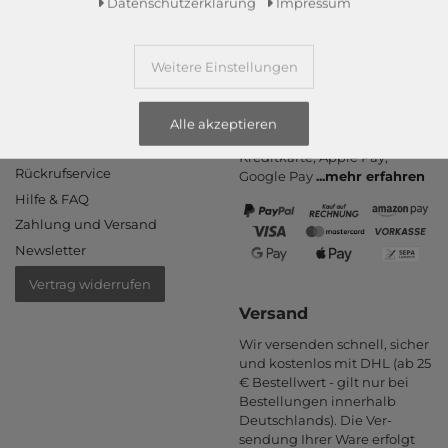
Daten­schutz­erklärung
Impressum
Weitere Einstellungen
Informationen
Zahlungsarten
PayPal, Kauf auf Rechnung,
Kontakt
Alle akzeptieren
Amazon Pay, Vor­kasse,
Rücksendung
Kredit­karte, Apple Pay,
Rückrufservice
Google Pay
...
mehr erfahren
Hilfe & FAQ
Zahlung und Versand
Newsletter
Vertrag widerrufen
Versand
Wir versenden schnell, sicher
und kostenlos mit DHL (ab 25
€ Bestell­wert - gilt nur bei
Bestel­lungen inner­halb
Deutsch­lands). Die Ver­
sendung Ihrer Ware er­folgt