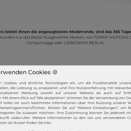
z bietet Ihnen die angesagtesten Modetrends. Und das 365 Tage
 Kunden nur das Beste! Ausgewählte Marken, wie TOMMY HILFIGER, Ca
Campomaggi oder LIEBESKIND BERLIN.
erwenden Cookies 🍪
n Cookies und ähnliche Technologien ein, um die Funktionalität unser
Schneller Versand!
tellen, die Leistung zu analysieren und Ihre Nutzererfahrung mit relevante
onalisierter Werbung sowohl auf unserer Website als auch auf Dritt
Wir versenden Ihre Bestellung schnell per
. Mit einem Klick auf "Alle akzeptieren" stimmen Sie der Verwendung von Coo
Premiumversand.
ll teilen wir auch bestimmte Informationen über Ihre Nutzung unserer W
arketingpartnern/Dritten. Klicken Sie auf "Weitere Einstellungen", um fe
tegorien Sie zulassen möchten. Ihre Zustimmung können Sie jederzeit m
Mehr dazu!
ukunft widerrufen. Weitere Informationen zu den von uns verwendeten C
ten als Nutzer finden Sie hier: