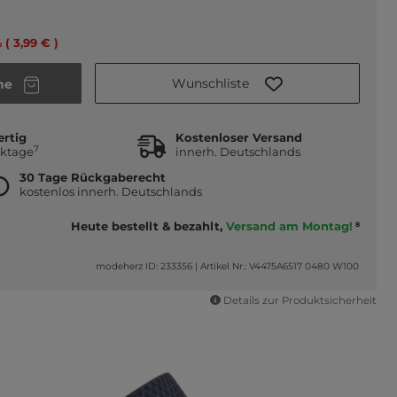
 ( 3,99 € )
Wunschliste
he
ertig
Kostenloser Versand
7
rktage
innerh. Deutschlands
30 Tage Rückgaberecht
kostenlos innerh. Deutschlands
Heute bestellt & bezahlt,
Versand am Montag!
8
modeherz ID: 233356
|
Artikel Nr.: V4475A6517 0480 W100
Details zur Produktsicherheit