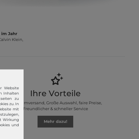
 im Jahr
lvin Klein,
er Website
Ihre Vorteile
n Inhalten
seiten zu
Premiumversand, Große Auswahl, faire Preise,
kies zu. In
Freundlicher & schneller Service
ebsite mit
stzulegen,
it Wirkung
Mehr dazu!
ookies und