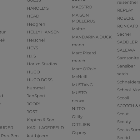
GUESS
reisenthel
MAESTRO
HAROLD'S
REPLAY
MAISON
HEAD
ROECKL
MOLLERUS
Hedgren
RONCATO
Maître
tur
HELLY HANSEN
Sacher
MANDARINA DUCK
eek
Herschel
SADDLER
mano
HEYS
SALEWA
Marc Picard
H.I.S
Samsonite
march
Horizn Studios
Sansibar
Marc O'Polo
HUGO
satch
McNeill
HUGO BOSS
Schneider
MUSTANG
hummel
School-Mo
MUSTO
od
JanSport
Scooli
neoxx
n
JOOP!
SCOTCH &
NITRO
JOST
Scout
Oilily
Kapten & Son
Scouty
ORTLIEB
RUDER
KARL LAGERFELD
Sea to Su
Osprey
us Preußen
kattbjoern
Secrid