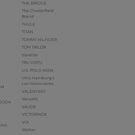
THE BRIDGE
The Chesterfield
Brand
THULE
TITAN
TOMMY HILFIGER
TOM TAILOR
travelite
TRU VIRTU
U.S. POLO ASSN.
Unio Hamburg x
s
Les Visionnaires
od
VALENTINO
Vanzetti
 SODA
VAUDE
VICTORINOX
VOi
mmit
Walker