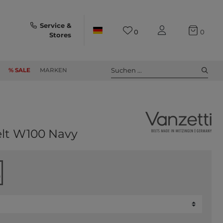
Service &
0
0
Stores
Suchen ...
% SALE
MARKEN
lt W100 Navy