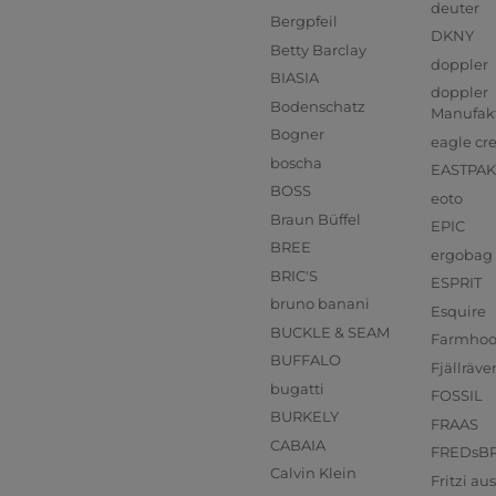
deuter
Bergpfeil
DKNY
Betty Barclay
doppler
BIASIA
doppler
Bodenschatz
Manufak
Bogner
eagle cr
boscha
EASTPAK
BOSS
eoto
Braun Büffel
EPIC
BREE
ergobag
BRIC'S
ESPRIT
bruno banani
Esquire
BUCKLE & SEAM
Farmho
BUFFALO
Fjällräve
bugatti
FOSSIL
BURKELY
FRAAS
CABAIA
FREDsB
Calvin Klein
Fritzi a