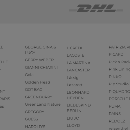
EE
GEORGE GINA &
PATRIZIA 
L.CREDI
LUCY
PICARD
LACOSTE
GERRY WEBER
ELLE
Pick & Pac
LA MARTINA
GIANNI CHIARINI
o
Pink Linin
LANCASTER
Gola
PINKO
Lässig
Golden Head
Pip Studio
Lazarotti
GOT BAG
NT
PIQUADR
LEONHARD
GREENBURRY
HEYDEN
PARIS
PORSCHE 
GreenLand Nature
LIEBESKIND
as
PUMA
BERLIN
GREGORY
RAINS
LIU JO
GUESS
REDOLZ
LLOYD
HAROLD'S
reisenthel