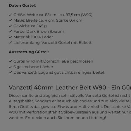
Daten Gürtel:
Größe: Weite ca. 85 cm - ca. 97,5 cm (W90)
Maße: Breite ca. 4 cm, Stärke 0,4 cm
Gewicht: ca. 145 g
Farbe: Dark Brown (braun)
Material: 100% Leder
Lieferumfang: Vanzetti Gürtel mit Etikett
Ausstattung Gürtel:
Gürtel wird mit Dornschließe geschlossen
6 gestochene Löcher
Das Vanzetti Logo ist gut sichtbar eingearbeitet
Vanzetti 40mm Leather Belt W90 - Ein Gürt
Dieser sanfte und zugleich sehr stilvolle Vanzetti Gürtel ist nicht
Alltagshelfer. Sondern er ist auch ein cooles und zugleich vielsei
Ihren Outfits das gewisse Etwas und Halt verleiht. Der schicke 
W90 mit Perforation strahlt Stilbewusstsein aus und wartet nur 
werden. Entdecken auch Sie Ihren neuen Liebling!