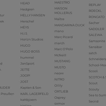
MAESTRO
HEAD
REPLAY
MAISON
Hedgren
ROECKL
MOLLERUS
tur
HELLY HANSEN
RONCATO
Maître
eek
Herschel
Sacher
MANDARINA DUCK
HEYS
SADDLER
mano
H.I.S
SALEWA
Marc Picard
Horizn Studios
Samsonite
march
HUGO
Sansibar
Marc O'Polo
HUGO BOSS
satch
McNeill
hummel
Schneider
MUSTANG
od
JanSport
School-Mo
MUSTO
n
JETTE
Scooli
neoxx
JOOP!
SCOTCH &
NITRO
JOST
Scout
Oilily
RUDER
Kapten & Son
Scouty
ORTLIEB
us Preußen
KARL LAGERFELD
Sea to Su
Osprey
kattbjoern
Secrid
oxmox
kipling