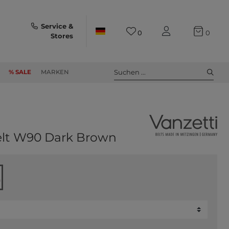
Service &
0
0
Stores
Suchen ...
% SALE
MARKEN
lt W90 Dark Brown