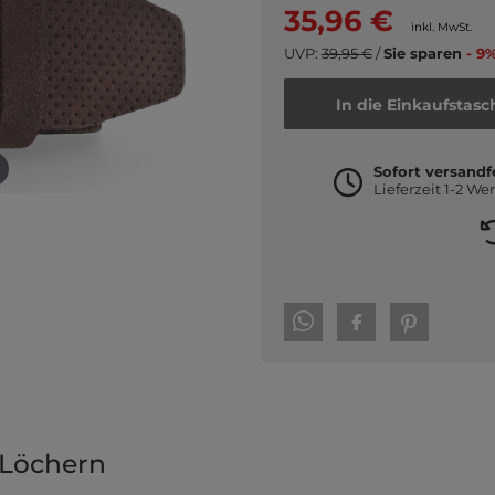
35,96 €
inkl. MwSt.
UVP:
39,95 €
/
Sie sparen
- 9%
In die Einkaufstasc
Sofort versandf
Lieferzeit 1-2 We
 Löchern