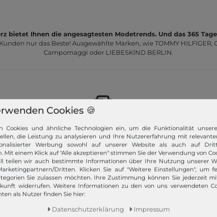
z bietet Ihnen die angesagtesten Modetrends. Und das 365 Tage
 Kunden nur das Beste! Ausgewählte Marken, wie TOMMY HILFIGER, Ca
Campomaggi oder LIEBESKIND BERLIN.
erwenden Cookies 🍪
Schneller Versand!
n Cookies und ähnliche Technologien ein, um die Funktionalität unser
tellen, die Leistung zu analysieren und Ihre Nutzererfahrung mit relevante
Wir versenden Ihre Bestellung schnell per
onalisierter Werbung sowohl auf unserer Website als auch auf Dritt
Premiumversand.
. Mit einem Klick auf "Alle akzeptieren" stimmen Sie der Verwendung von Coo
ll teilen wir auch bestimmte Informationen über Ihre Nutzung unserer W
arketingpartnern/Dritten. Klicken Sie auf "Weitere Einstellungen", um fe
Mehr dazu!
tegorien Sie zulassen möchten. Ihre Zustimmung können Sie jederzeit m
ukunft widerrufen. Weitere Informationen zu den von uns verwendeten C
ten als Nutzer finden Sie hier:
Daten­schutz­erklärung
Impressum