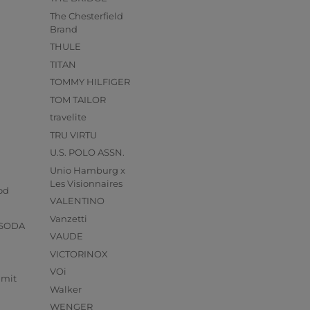
The Chesterfield
Brand
THULE
TITAN
TOMMY HILFIGER
TOM TAILOR
travelite
TRU VIRTU
U.S. POLO ASSN.
Unio Hamburg x
s
Les Visionnaires
od
VALENTINO
Vanzetti
 SODA
VAUDE
VICTORINOX
VOi
mmit
Walker
WENGER