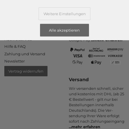
Weitere Einstellungen
Informationen
Zahlungsarten
PayPal, Kauf auf Rechnung,
Kontakt
Amazon Pay, Vor­kasse,
Alle akzeptieren
Rücksendung
Kredit­karte, Apple Pay,
Rückrufservice
Google Pay
...
mehr erfahren
Hilfe & FAQ
Zahlung und Versand
Newsletter
Vertrag widerrufen
Versand
Wir versenden schnell, sicher
und kostenlos mit DHL (ab 25
€ Bestell­wert - gilt nur bei
Bestel­lungen inner­halb
Deutsch­lands). Die Ver­
sendung Ihrer Ware er­folgt
sofort nach Zahlungs­eingang
...
mehr erfahren