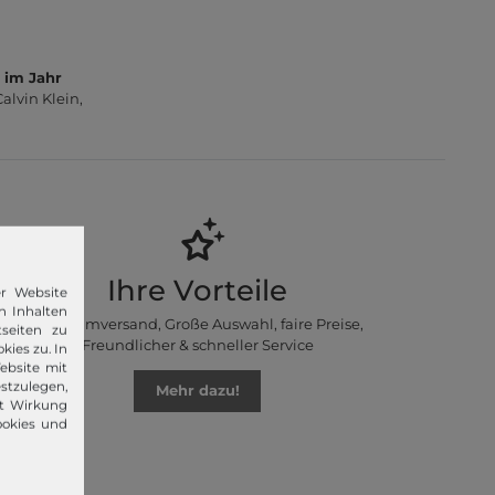
 im Jahr
lvin Klein,
Ihre Vorteile
er Website
n Inhalten
Premiumversand, Große Auswahl, faire Preise,
seiten zu
Freundlicher & schneller Service
kies zu. In
ebsite mit
stzulegen,
Mehr dazu!
it Wirkung
ookies und