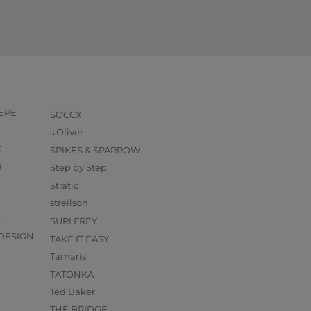
PEPE
SOCCX
s.Oliver
k
SPIKES & SPARROW
g
Step by Step
Stratic
strellson
O
SURI FREY
DESIGN
TAKE IT EASY
Tamaris
TATONKA
Ted Baker
THE BRIDGE