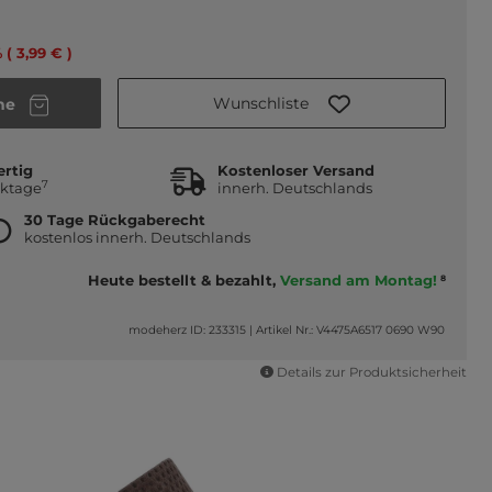
 ( 3,99 € )
Wunschliste
he
ertig
Kostenloser Versand
7
rktage
innerh. Deutschlands
30 Tage Rückgaberecht
kostenlos innerh. Deutschlands
Heute bestellt & bezahlt,
Versand am Montag!
8
modeherz ID: 233315
|
Artikel Nr.: V4475A6517 0690 W90
Details zur Produktsicherheit