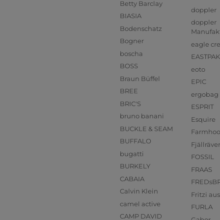
Betty Barclay
doppler
BIASIA
doppler
Bodenschatz
Manufak
Bogner
eagle cr
boscha
EASTPAK
BOSS
eoto
Braun Büffel
EPIC
BREE
ergobag
BRIC'S
ESPRIT
bruno banani
Esquire
BUCKLE & SEAM
Farmho
BUFFALO
Fjällräve
bugatti
FOSSIL
BURKELY
FRAAS
CABAIA
FREDsB
Calvin Klein
Fritzi a
camel active
FURLA
CAMP DAVID
Gabor