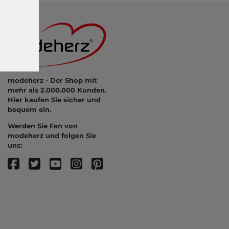
modeherz - Der Shop mit
mehr als 2.000.000 Kunden.
Hier kaufen Sie sicher und
bequem ein.
Werden Sie Fan von
modeherz und folgen Sie
uns: