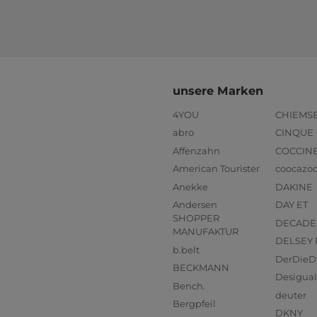
unsere Marken
4YOU
CHIEMS
abro
CINQUE
Affenzahn
COCCIN
American Tourister
coocazo
Anekke
DAKINE
Andersen
DAY ET
SHOPPER
DECADE
MANUFAKTUR
DELSEY 
b.belt
DerDieD
BECKMANN
Desigual
Bench.
deuter
Bergpfeil
DKNY