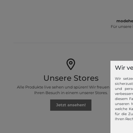
modeher
Für unsere
Wir v
Unsere Stores
Wir setze
sicherzus
Alle Produkte live sehen und spüren! Wir freuen uns auf
und pers
Ihren Besuch in einem unserer Stores.
verbessern
diesem Fa
unseren M
Jetzt ansehen!
welche Ka
für die Z
Ihren Rech