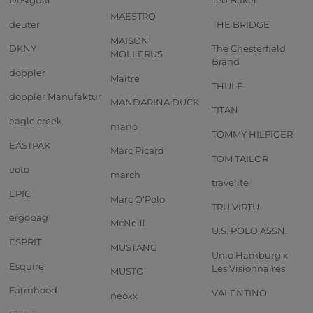
Desigual
Ted Baker
MAESTRO
deuter
THE BRIDGE
MAISON
DKNY
The Chesterfield
MOLLERUS
Brand
doppler
Maître
THULE
doppler Manufaktur
MANDARINA DUCK
TITAN
eagle creek
mano
TOMMY HILFIGER
EASTPAK
Marc Picard
TOM TAILOR
eoto
march
travelite
EPIC
Marc O'Polo
TRU VIRTU
ergobag
McNeill
U.S. POLO ASSN.
ESPRIT
MUSTANG
Unio Hamburg x
Esquire
Les Visionnaires
MUSTO
Farmhood
VALENTINO
neoxx