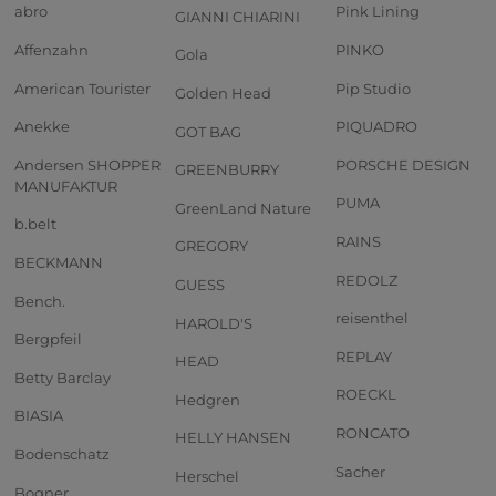
abro
Pink Lining
GIANNI CHIARINI
Affenzahn
PINKO
Gola
American Tourister
Pip Studio
Golden Head
Anekke
PIQUADRO
GOT BAG
Andersen SHOPPER
PORSCHE DESIGN
GREENBURRY
MANUFAKTUR
PUMA
GreenLand Nature
b.belt
RAINS
GREGORY
BECKMANN
REDOLZ
GUESS
Bench.
reisenthel
HAROLD'S
Bergpfeil
REPLAY
HEAD
Betty Barclay
ROECKL
Hedgren
BIASIA
RONCATO
HELLY HANSEN
Bodenschatz
Sacher
Herschel
Bogner