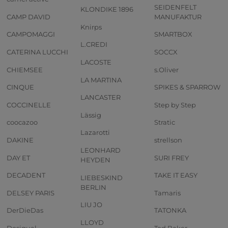
SEIDENFELT
KLONDIKE 1896
CAMP DAVID
MANUFAKTUR
Knirps
CAMPOMAGGI
SMARTBOX
L.CREDI
CATERINA LUCCHI
SOCCX
LACOSTE
CHIEMSEE
s.Oliver
LA MARTINA
CINQUE
SPIKES & SPARROW
LANCASTER
COCCINELLE
Step by Step
Lässig
coocazoo
Stratic
Lazarotti
DAKINE
strellson
LEONHARD
DAY ET
SURI FREY
HEYDEN
DECADENT
TAKE IT EASY
LIEBESKIND
BERLIN
DELSEY PARIS
Tamaris
LIU JO
DerDieDas
TATONKA
LLOYD