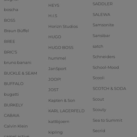
SADDLER
HEYS
boscha
SALEWA
H.I.S
BOSS
Samsonite
Horizn Studios
Braun Büffel
Sansibar
HUGO
BREE
satch
HUGO BOSS
BRIC'S
Schneiders
hummel
bruno banani
School-Mood
JanSport
BUCKLE & SEAM
Scooli
JOOP!
BUFFALO
SCOTCH & SODA
JOST
bugatti
Scout
Kapten & Son
BURKELY
Scouty
KARL LAGERFELD
CABAIA
Sea to Summit
kattbjoern
Calvin Klein
Secrid
kipling
camel active