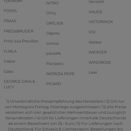
Fjällräven
Vanzetti
NITRO
FOSSIL
VAUDE
Oilily
FRAAS
VICTORINOX
ORTLIEB
FREDsBRUDER
VOi
Osprey
Fritzi aus Preußen
Walker
oxmox
FURLA
WENGER
pacsafe
Gabor
WINDROSE
Pactastic
Gabs
zwei
PATRIZIA PEPE
GEORGE GINA &
PICARD
LUCY
1) Unverbindliche Preisempfehlung des Herstellers / 2) Gilt nur
von Montag bis Freitag, Feiertage ausgeschlossen / 3) alle Preise
verstehen sich inkl. gesetzlicher Mehrwertsteuer und zuzüglich
Versandkosten / 4) Gilt für Lieferungen innerhalb Deutschlands
ab einem Bestellwert von 25,- Euro / 5) Für Lieferungen nach
Deutschland. Für Schweiz & Liechtenstein: Bestellungen bis