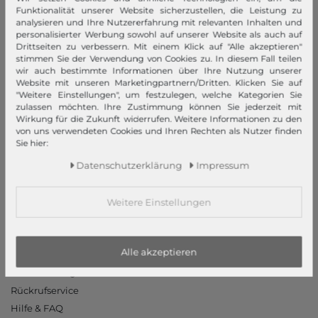
Impressum
Funktionalität unserer Website sicherzustellen, die Leistung zu
analysieren und Ihre Nutzererfahrung mit relevanten Inhalten und
AGB
personalisierter Werbung sowohl auf unserer Website als auch auf
Widerrufsrecht
Drittseiten zu verbessern. Mit einem Klick auf "Alle akzeptieren"
stimmen Sie der Verwendung von Cookies zu. In diesem Fall teilen
Datenschutzerklärung
wir auch bestimmte Informationen über Ihre Nutzung unserer
Datenschutzeinstellungen
Website mit unseren Marketingpartnern/Dritten. Klicken Sie auf
"Weitere Einstellungen", um festzulegen, welche Kategorien Sie
Barrierefreiheitserklärung
zulassen möchten. Ihre Zustimmung können Sie jederzeit mit
Jobs
Wirkung für die Zukunft widerrufen. Weitere Informationen zu den
von uns verwendeten Cookies und Ihren Rechten als Nutzer finden
Unsere Stores
Sie hier:
Mein Konto
Daten­schutz­erklärung
Impressum
Login
Weitere Einstellungen
Neukunde?
Informationen
Alle akzeptieren
Kontakt
Rücksendung
Rückrufservice
Hilfe & FAQ