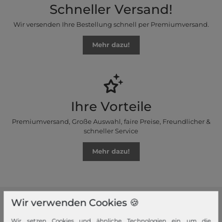
Schneller Versand!
Wir versenden Ihre Bestellung schnell per Premiumversand.
Mehr dazu!
Ihre Vorteile
Premiumversand, Große Auswahl, faire Preise, Freundlicher &
schneller Service
Mehr dazu!
Wir verwenden Cookies 🍪
modeherz
Wir setzen Cookies und ähnliche Technologien ein, um die