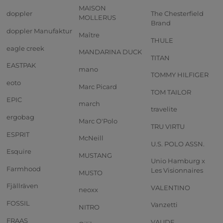
MAISON
doppler
The Chesterfield
MOLLERUS
Brand
doppler Manufaktur
Maître
THULE
eagle creek
MANDARINA DUCK
TITAN
EASTPAK
mano
TOMMY HILFIGER
eoto
Marc Picard
TOM TAILOR
EPIC
march
travelite
ergobag
Marc O'Polo
TRU VIRTU
ESPRIT
McNeill
U.S. POLO ASSN.
Esquire
MUSTANG
Unio Hamburg x
Farmhood
Les Visionnaires
MUSTO
Fjällräven
VALENTINO
neoxx
FOSSIL
Vanzetti
NITRO
FRAAS
VAUDE