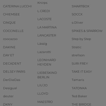
Knirps
CATERINA LUCCHI
SMARTBOX
L.CREDI
CHIEMSEE
SOCCX
LACOSTE
CINQUE
s.Oliver
LA MARTINA
COCCINELLE
SPIKES & SPARROW
LANCASTER
coocazoo
Step by Step
Lässig
DAKINE
Stratic
Lazarotti
DAY ET
strellson
LEONHARD
DECADENT
SURI FREY
HEYDEN
DELSEY PARIS
TAKE IT EASY
LIEBESKIND
BERLIN
DerDieDas
Tamaris
LIU JO
Desigual
TATONKA
LLOYD
deuter
Ted Baker
MAESTRO
DKNY
THE BRIDGE