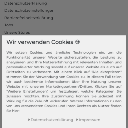
Datenschutzerklärung
Datenschutzeinstellungen
Barrierefreiheitserklärung
Jobs
Unsere Stores
Wir verwenden Cookies 🍪
Mein Konto
Wir setzen Cookies und ähnliche Technologien ein, um die
Login
Funktionalität unserer Website sicherzustellen, die Leistung zu
Neukunde?
analysieren und Ihre Nutzererfahrung mit relevanten Inhalten und
personalisierter Werbung sowohl auf unserer Website als auch auf
Informationen
Drittseiten zu verbessern. Mit einem Klick auf "Alle akzeptieren"
stimmen Sie der Verwendung von Cookies zu. In diesem Fall teilen
Kontakt
wir auch bestimmte Informationen über Ihre Nutzung unserer
Website mit unseren Marketingpartnern/Dritten. Klicken Sie auf
Rücksendung
"Weitere Einstellungen", um festzulegen, welche Kategorien Sie
Rückrufservice
zulassen möchten. Ihre Zustimmung können Sie jederzeit mit
Wirkung für die Zukunft widerrufen. Weitere Informationen zu den
Hilfe & FAQ
von uns verwendeten Cookies und Ihren Rechten als Nutzer finden
Zahlung und Versand
Sie hier:
Newsletter
Daten­schutz­erklärung
Impressum
Vertrag widerrufen