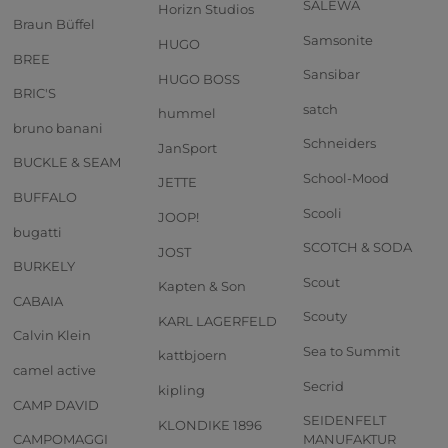
SALEWA
Horizn Studios
Braun Büffel
Samsonite
HUGO
BREE
Sansibar
HUGO BOSS
BRIC'S
satch
hummel
bruno banani
Schneiders
JanSport
BUCKLE & SEAM
School-Mood
JETTE
BUFFALO
Scooli
JOOP!
bugatti
SCOTCH & SODA
JOST
BURKELY
Scout
Kapten & Son
CABAIA
Scouty
KARL LAGERFELD
Calvin Klein
Sea to Summit
kattbjoern
camel active
Secrid
kipling
CAMP DAVID
SEIDENFELT
KLONDIKE 1896
CAMPOMAGGI
MANUFAKTUR