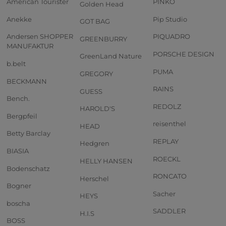
American Tourister
PINKO
Golden Head
Anekke
Pip Studio
GOT BAG
Andersen SHOPPER
PIQUADRO
GREENBURRY
MANUFAKTUR
PORSCHE DESIGN
GreenLand Nature
b.belt
PUMA
GREGORY
BECKMANN
RAINS
GUESS
Bench.
REDOLZ
HAROLD'S
Bergpfeil
reisenthel
HEAD
Betty Barclay
REPLAY
Hedgren
BIASIA
ROECKL
HELLY HANSEN
Bodenschatz
RONCATO
Herschel
Bogner
Sacher
HEYS
boscha
SADDLER
H.I.S
BOSS