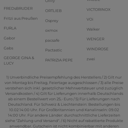
Oilily
FREDsBRUDER
VICTORINOX
ORTLIEB
Fritzi aus Preußen
VOi
Osprey
FURLA
Walker
oxmox
Gabor
WENGER
pacsafe
Gabs
WINDROSE
Pactastic
GEORGE GINA &
zwei
PATRIZIA PEPE
LUCY
1) Unverbindliche Preisempfehlung des Herstellers / 2) Gilt nur
von Montag bis Freitag, Feiertage ausgeschlossen / 3) alle Preise
verstehen sich inkl. gesetzlicher Mehrwertsteuer und zuzüglich
Versandkosten / 4) Gilt für Lieferungen innerhalb Deutschlands
ab einem Bestellwert von 25,- Euro / 5) Für Lieferungen nach
Deutschland. Für Schweiz & Liechtenstein: Bestellungen bis
10.02 14:00 Uhr. Für Großbritannien und Kanalinseln: 09.02
14:00 Uhr. Für andere Länder: durchschnittliche Lieferzeiten
siehe "Zahlung und Versand". / 6) Nicht auf rabattierte Produkte
anwendbar. Gutschein ist nicht kombinierbar mit anderen