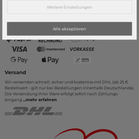
Weitere Einstellungen
Zahlungsarten
PayPal, Kauf auf Rechnung, Amazon Pay, Vor­kasse, Kredit­karte,
Apple Pay, Google Pay
...
mehr erfahren
Alle akzeptieren
Versand
Wir versenden schnell, sicher und kostenlos mit DHL (ab 25 €
Bestell­wert - gilt nur bei Bestel­lungen inner­halb Deutsch­lands).
Die Ver­sendung Ihrer Ware er­folgt sofort nach Zahlungs­
eingang
...
mehr erfahren