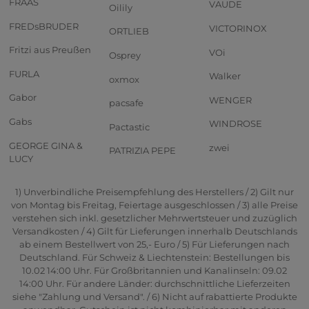
FRAAS
VAUDE
Oilily
FREDsBRUDER
VICTORINOX
ORTLIEB
Fritzi aus Preußen
VOi
Osprey
FURLA
Walker
oxmox
Gabor
WENGER
pacsafe
Gabs
WINDROSE
Pactastic
GEORGE GINA &
zwei
PATRIZIA PEPE
LUCY
1) Unverbindliche Preisempfehlung des Herstellers / 2) Gilt nur
von Montag bis Freitag, Feiertage ausgeschlossen / 3) alle Preise
verstehen sich inkl. gesetzlicher Mehrwertsteuer und zuzüglich
Versandkosten / 4) Gilt für Lieferungen innerhalb Deutschlands
ab einem Bestellwert von 25,- Euro / 5) Für Lieferungen nach
Deutschland. Für Schweiz & Liechtenstein: Bestellungen bis
10.02 14:00 Uhr. Für Großbritannien und Kanalinseln: 09.02
14:00 Uhr. Für andere Länder: durchschnittliche Lieferzeiten
siehe "Zahlung und Versand". / 6) Nicht auf rabattierte Produkte