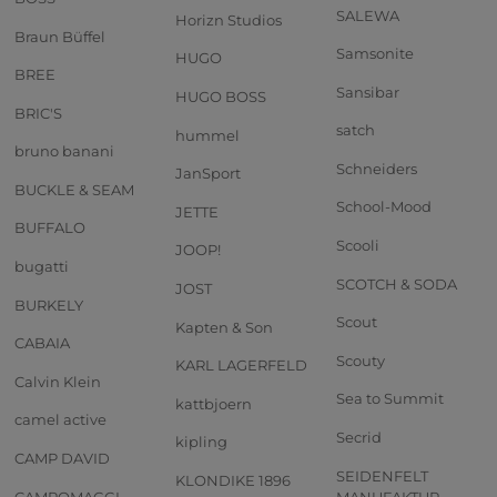
SALEWA
Horizn Studios
Braun Büffel
Samsonite
HUGO
BREE
Sansibar
HUGO BOSS
BRIC'S
satch
hummel
bruno banani
Schneiders
JanSport
BUCKLE & SEAM
School-Mood
JETTE
BUFFALO
Scooli
JOOP!
bugatti
SCOTCH & SODA
JOST
BURKELY
Scout
Kapten & Son
CABAIA
Scouty
KARL LAGERFELD
Calvin Klein
Sea to Summit
kattbjoern
camel active
Secrid
kipling
CAMP DAVID
SEIDENFELT
KLONDIKE 1896
CAMPOMAGGI
MANUFAKTUR