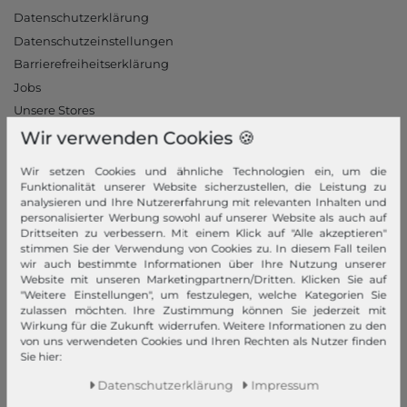
Datenschutzerklärung
Datenschutzeinstellungen
Barrierefreiheitserklärung
Jobs
Unsere Stores
Wir verwenden Cookies 🍪
Mein Konto
Wir setzen Cookies und ähnliche Technologien ein, um die
Login
Funktionalität unserer Website sicherzustellen, die Leistung zu
analysieren und Ihre Nutzererfahrung mit relevanten Inhalten und
Neukunde?
personalisierter Werbung sowohl auf unserer Website als auch auf
Informationen
Drittseiten zu verbessern. Mit einem Klick auf "Alle akzeptieren"
stimmen Sie der Verwendung von Cookies zu. In diesem Fall teilen
Kontakt
wir auch bestimmte Informationen über Ihre Nutzung unserer
Website mit unseren Marketingpartnern/Dritten. Klicken Sie auf
Rücksendung
"Weitere Einstellungen", um festzulegen, welche Kategorien Sie
Rückrufservice
zulassen möchten. Ihre Zustimmung können Sie jederzeit mit
Wirkung für die Zukunft widerrufen. Weitere Informationen zu den
Hilfe & FAQ
von uns verwendeten Cookies und Ihren Rechten als Nutzer finden
Zahlung und Versand
Sie hier:
Newsletter
Daten­schutz­erklärung
Impressum