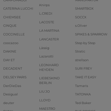
Knirps
CATERINA LUCCHI
SMARTBOX
L.CREDI
CHIEMSEE
SOCCX
LACOSTE
CINQUE
s.Oliver
LA MARTINA
COCCINELLE
SPIKES & SPARROW
LANCASTER
coocazoo
Step by Step
Lässig
DAKINE
Stratic
Lazarotti
DAY ET
strellson
LEONHARD
DECADENT
SURI FREY
HEYDEN
DELSEY PARIS
TAKE IT EASY
LIEBESKIND
BERLIN
DerDieDas
Tamaris
LIU JO
Desigual
TATONKA
LLOYD
deuter
Ted Baker
MAESTRO