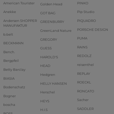
American Tourister
PINKO
Golden Head
Anekke
Pip Studio
GOT BAG
Andersen SHOPPER
PIQUADRO
GREENBURRY
MANUFAKTUR
PORSCHE DESIGN
GreenLand Nature
b.belt
PUMA
GREGORY
BECKMANN
RAINS
GUESS
Bench.
REDOLZ
HAROLD'S
Bergpfeil
reisenthel
HEAD
Betty Barclay
REPLAY
Hedgren
BIASIA
ROECKL
HELLY HANSEN
Bodenschatz
RONCATO
Herschel
Bogner
Sacher
HEYS
boscha
SADDLER
H.I.S
BOSS