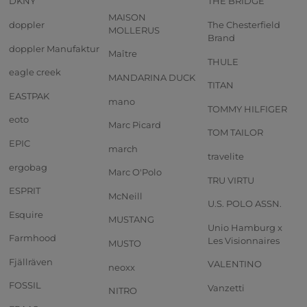
DKNY
THE BRIDGE
MAISON
doppler
The Chesterfield
MOLLERUS
Brand
doppler Manufaktur
Maître
THULE
eagle creek
MANDARINA DUCK
TITAN
EASTPAK
mano
TOMMY HILFIGER
eoto
Marc Picard
TOM TAILOR
EPIC
march
travelite
ergobag
Marc O'Polo
TRU VIRTU
ESPRIT
McNeill
U.S. POLO ASSN.
Esquire
MUSTANG
Unio Hamburg x
Farmhood
Les Visionnaires
MUSTO
Fjällräven
VALENTINO
neoxx
FOSSIL
Vanzetti
NITRO