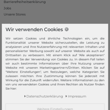
Barrierefreiheitserklärung
Jobs
Unsere Stores
Mein Konto
Wir verwenden Cookies 🍪
Login
Wir setzen Cookies und ähnliche Technologien ein, um die
Neukunde?
Funktionalität unserer Website sicherzustellen, die Leistung zu
Informationen
analysieren und Ihre Nutzererfahrung mit relevanten Inhalten und
personalisierter Werbung sowohl auf unserer Website als auch auf
Drittseiten zu verbessern. Mit einem Klick auf "Alle akzeptieren"
Kontakt
stimmen Sie der Verwendung von Cookies zu. In diesem Fall teilen
Rücksendung
wir auch bestimmte Informationen über Ihre Nutzung unserer
Website mit unseren Marketingpartnern/Dritten. Klicken Sie auf
Rückrufservice
"Weitere Einstellungen", um festzulegen, welche Kategorien Sie
Hilfe & FAQ
zulassen möchten. Ihre Zustimmung können Sie jederzeit mit
Wirkung für die Zukunft widerrufen. Weitere Informationen zu den
Zahlung und Versand
von uns verwendeten Cookies und Ihren Rechten als Nutzer finden
Newsletter
Sie hier:
Vertrag widerrufen
Daten­schutz­erklärung
Impressum
Zahlungsarten
Weitere Einstellungen