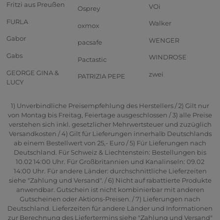
Fritzi aus Preußen
VOi
Osprey
FURLA
Walker
oxmox
Gabor
WENGER
pacsafe
Gabs
WINDROSE
Pactastic
GEORGE GINA &
zwei
PATRIZIA PEPE
LUCY
1) Unverbindliche Preisempfehlung des Herstellers / 2) Gilt nur
von Montag bis Freitag, Feiertage ausgeschlossen / 3) alle Preise
verstehen sich inkl. gesetzlicher Mehrwertsteuer und zuzüglich
Versandkosten / 4) Gilt für Lieferungen innerhalb Deutschlands
ab einem Bestellwert von 25,- Euro / 5) Für Lieferungen nach
Deutschland. Für Schweiz & Liechtenstein: Bestellungen bis
10.02 14:00 Uhr. Für Großbritannien und Kanalinseln: 09.02
14:00 Uhr. Für andere Länder: durchschnittliche Lieferzeiten
siehe "Zahlung und Versand". / 6) Nicht auf rabattierte Produkte
anwendbar. Gutschein ist nicht kombinierbar mit anderen
Gutscheinen oder Aktions-Preisen. / 7) Lieferungen nach
Deutschland. Lieferzeiten für andere Länder und Informationen
zur Berechnung des Liefertermins siehe "Zahlung und Versand"