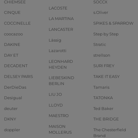
CHIEMSEE
SOCCX
LACOSTE
CINQUE
s.Oliver
LA MARTINA
COCCINELLE
SPIKES & SPARROW
LANCASTER
coocazoo
Step by Step
Lässig
DAKINE
Stratic
Lazarotti
DAY ET
strellson
LEONHARD
DECADENT
SURI FREY
HEYDEN
DELSEY PARIS
TAKE IT EASY
LIEBESKIND
BERLIN
DerDieDas
Tamaris
LIU JO
Desigual
TATONKA
LLOYD
deuter
Ted Baker
MAESTRO
DKNY
THE BRIDGE
MAISON
doppler
The Chesterfield
MOLLERUS
Brand