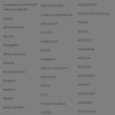
Andersen SHOPPER
PIQUADRO
GREENBURRY
MANUFAKTUR
PORSCHE DESIGN
GreenLand Nature
b.belt
PUMA
GREGORY
BECKMANN
RAINS
GUESS
Bench.
REDOLZ
HAROLD'S
Bergpfeil
reisenthel
HEAD
Betty Barclay
REPLAY
Hedgren
BIASIA
ROECKL
HELLY HANSEN
Bodenschatz
RONCATO
Herschel
Bogner
Sacher
HEYS
boscha
SADDLER
H.I.S
BOSS
SALEWA
Horizn Studios
Braun Büffel
Samsonite
HUGO