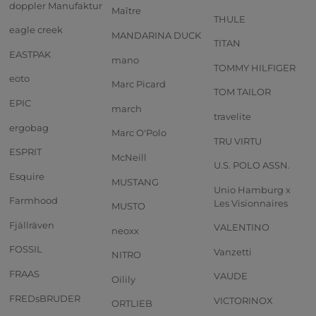
doppler Manufaktur
Maître
THULE
eagle creek
MANDARINA DUCK
TITAN
EASTPAK
mano
TOMMY HILFIGER
eoto
Marc Picard
TOM TAILOR
EPIC
march
travelite
ergobag
Marc O'Polo
TRU VIRTU
ESPRIT
McNeill
U.S. POLO ASSN.
Esquire
MUSTANG
Unio Hamburg x
Farmhood
Les Visionnaires
MUSTO
Fjällräven
VALENTINO
neoxx
FOSSIL
Vanzetti
NITRO
FRAAS
VAUDE
Oilily
FREDsBRUDER
VICTORINOX
ORTLIEB