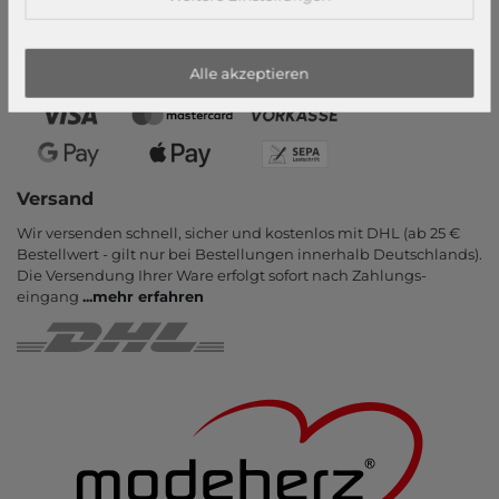
PayPal, Kauf auf Rechnung, Amazon Pay, Vor­kasse, Kredit­karte,
Apple Pay, Google Pay
...
mehr erfahren
Alle akzeptieren
Versand
Wir versenden schnell, sicher und kostenlos mit DHL (ab 25 €
Bestell­wert - gilt nur bei Bestel­lungen inner­halb Deutsch­lands).
Die Ver­sendung Ihrer Ware er­folgt sofort nach Zahlungs­
eingang
...
mehr erfahren