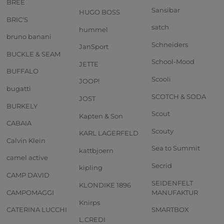
BREE
Sansibar
HUGO BOSS
BRIC'S
satch
hummel
bruno banani
Schneiders
JanSport
BUCKLE & SEAM
School-Mood
JETTE
BUFFALO
Scooli
JOOP!
bugatti
SCOTCH & SODA
JOST
BURKELY
Scout
Kapten & Son
CABAIA
Scouty
KARL LAGERFELD
Calvin Klein
Sea to Summit
kattbjoern
camel active
Secrid
kipling
CAMP DAVID
SEIDENFELT
KLONDIKE 1896
CAMPOMAGGI
MANUFAKTUR
Knirps
CATERINA LUCCHI
SMARTBOX
L.CREDI