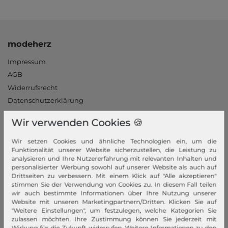
modeherz
Impressum
AGB
Widerrufsrecht
Datenschutzerklärung
Datenschutzeinstellungen
Wir verwenden Cookies 🍪
Barrierefreiheitserklärung
Jobs
Wir setzen Cookies und ähnliche Technologien ein, um die
Funktionalität unserer Website sicherzustellen, die Leistung zu
Unsere Stores
analysieren und Ihre Nutzererfahrung mit relevanten Inhalten und
personalisierter Werbung sowohl auf unserer Website als auch auf
Mein Konto
Drittseiten zu verbessern. Mit einem Klick auf "Alle akzeptieren"
stimmen Sie der Verwendung von Cookies zu. In diesem Fall teilen
Login
wir auch bestimmte Informationen über Ihre Nutzung unserer
Website mit unseren Marketingpartnern/Dritten. Klicken Sie auf
Neukunde?
"Weitere Einstellungen", um festzulegen, welche Kategorien Sie
zulassen möchten. Ihre Zustimmung können Sie jederzeit mit
Informationen
Wirkung für die Zukunft widerrufen. Weitere Informationen zu den