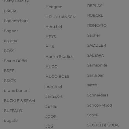
Betty Barclay
REPLAY
Hedgren
BIASIA
ROECKL
HELLY HANSEN
Bodenschatz
RONCATO
Herschel
Bogner
Sacher
HEYS
boscha
SADDLER
H.I.S
BOSS
SALEWA
Horizn Studios
Braun Büffel
Samsonite
HUGO
BREE
Sansibar
HUGO BOSS
BRIC'S
satch
hummel
bruno banani
Schneiders
JanSport
BUCKLE & SEAM
School-Mood
JETTE
BUFFALO
Scooli
JOOP!
bugatti
SCOTCH & SODA
JOST