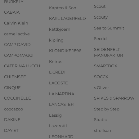
BURKELY
Scout
Kapten & Son
CABAIA
Scouty
KARL LAGERFELD
Calvin Klein
Sea to Summit
kattbjoern
camel active
Secrid
kipling
CAMP DAVID
SEIDENFELT
KLONDIKE 1896
CAMPOMAGGI
MANUFAKTUR
Knirps
CATERINA LUCCHI
SMARTBOX
L.CREDI
CHIEMSEE
SOCCX
LACOSTE
CINQUE
s.Oliver
LA MARTINA
COCCINELLE
SPIKES & SPARROW
LANCASTER
coocazoo
Step by Step
Lässig
DAKINE
Stratic
Lazarotti
DAY ET
strellson
LEONHARD