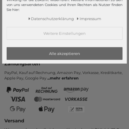
von uns verwendeten Cookies und Ihren Rechten als Nutzer finden
Kontakt
Sie hier:
Rücksendung
Daten­schutz­erklärung
Impressum
Rückrufservice
Hilfe & FAQ
Weitere Einstellungen
Zahlung und Versand
Newsletter
Vertrag widerrufen
Alle akzeptieren
Zahlungsarten
PayPal, Kauf auf Rechnung, Amazon Pay, Vor­kasse, Kredit­karte,
Apple Pay, Google Pay
...
mehr erfahren
Versand