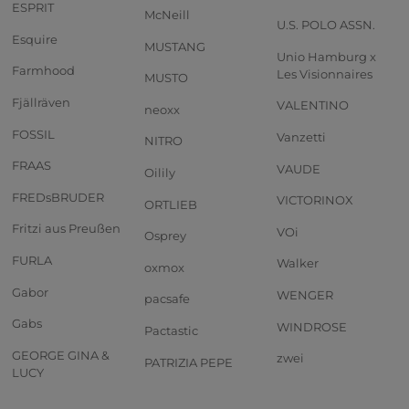
ESPRIT
McNeill
U.S. POLO ASSN.
Esquire
MUSTANG
Unio Hamburg x
Farmhood
Les Visionnaires
MUSTO
Fjällräven
VALENTINO
neoxx
FOSSIL
Vanzetti
NITRO
FRAAS
VAUDE
Oilily
FREDsBRUDER
VICTORINOX
ORTLIEB
Fritzi aus Preußen
VOi
Osprey
FURLA
Walker
oxmox
Gabor
WENGER
pacsafe
Gabs
WINDROSE
Pactastic
GEORGE GINA &
zwei
PATRIZIA PEPE
LUCY