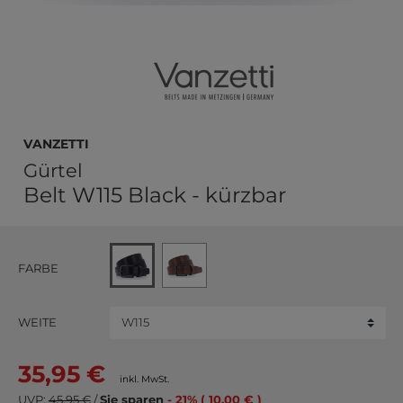
Vanzetti
Gürtel
Belt W115 Black - kürzbar
FARBE
WEITE
35,95 €
inkl. MwSt.
UVP:
45,95 €
/
Sie sparen
- 21% ( 10,00 € )