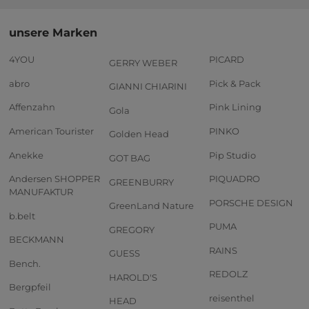
unsere Marken
4YOU
PICARD
GERRY WEBER
abro
Pick & Pack
GIANNI CHIARINI
Affenzahn
Pink Lining
Gola
American Tourister
PINKO
Golden Head
Anekke
Pip Studio
GOT BAG
Andersen SHOPPER
PIQUADRO
GREENBURRY
MANUFAKTUR
PORSCHE DESIGN
GreenLand Nature
b.belt
PUMA
GREGORY
BECKMANN
RAINS
GUESS
Bench.
REDOLZ
HAROLD'S
Bergpfeil
reisenthel
HEAD