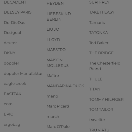
DECADENT
SURI FREY
HEYDEN
DELSEY PARIS
TAKE IT EASY
LIEBESKIND
BERLIN
DerDieDas
Tamaris
LIU JO
Desigual
TATONKA
LLOYD
deuter
Ted Baker
MAESTRO
DKNY
THE BRIDGE
MAISON
doppler
The Chesterfield
MOLLERUS
Brand
doppler Manufaktur
Maître
THULE
eagle creek
MANDARINA DUCK
TITAN
EASTPAK
mano
TOMMY HILFIGER
eoto
Marc Picard
TOM TAILOR
EPIC
march
travelite
ergobag
Marc O'Polo
TRU VIRTU