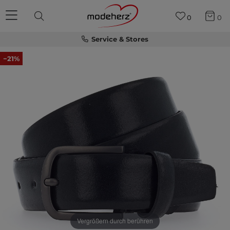
0
0
Service & Stores
−21%
Vergrößern durch berühren