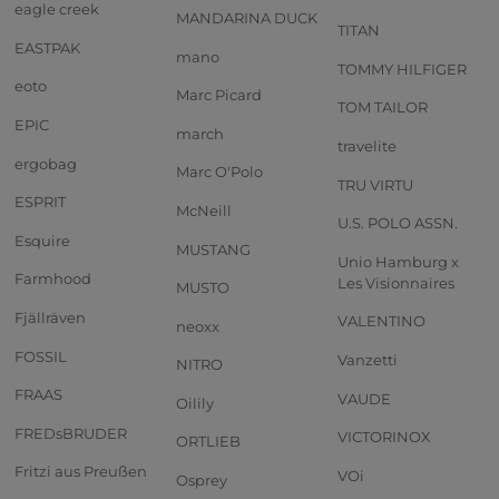
eagle creek
MANDARINA DUCK
TITAN
EASTPAK
mano
TOMMY HILFIGER
eoto
Marc Picard
TOM TAILOR
EPIC
march
travelite
ergobag
Marc O'Polo
TRU VIRTU
ESPRIT
McNeill
U.S. POLO ASSN.
Esquire
MUSTANG
Unio Hamburg x
Farmhood
Les Visionnaires
MUSTO
Fjällräven
VALENTINO
neoxx
FOSSIL
Vanzetti
NITRO
FRAAS
VAUDE
Oilily
FREDsBRUDER
VICTORINOX
ORTLIEB
Fritzi aus Preußen
VOi
Osprey