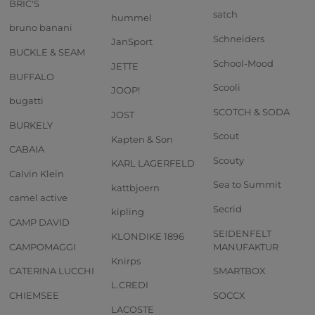
BRIC'S
satch
hummel
bruno banani
Schneiders
JanSport
BUCKLE & SEAM
School-Mood
JETTE
BUFFALO
Scooli
JOOP!
bugatti
SCOTCH & SODA
JOST
BURKELY
Scout
Kapten & Son
CABAIA
Scouty
KARL LAGERFELD
Calvin Klein
Sea to Summit
kattbjoern
camel active
Secrid
kipling
CAMP DAVID
SEIDENFELT
KLONDIKE 1896
CAMPOMAGGI
MANUFAKTUR
Knirps
CATERINA LUCCHI
SMARTBOX
L.CREDI
CHIEMSEE
SOCCX
LACOSTE