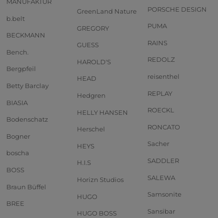
MANUFAKTUR
PORSCHE DESIGN
GreenLand Nature
b.belt
PUMA
GREGORY
BECKMANN
RAINS
GUESS
Bench.
REDOLZ
HAROLD'S
Bergpfeil
reisenthel
HEAD
Betty Barclay
REPLAY
Hedgren
BIASIA
ROECKL
HELLY HANSEN
Bodenschatz
RONCATO
Herschel
Bogner
Sacher
HEYS
boscha
SADDLER
H.I.S
BOSS
SALEWA
Horizn Studios
Braun Büffel
Samsonite
HUGO
BREE
Sansibar
HUGO BOSS