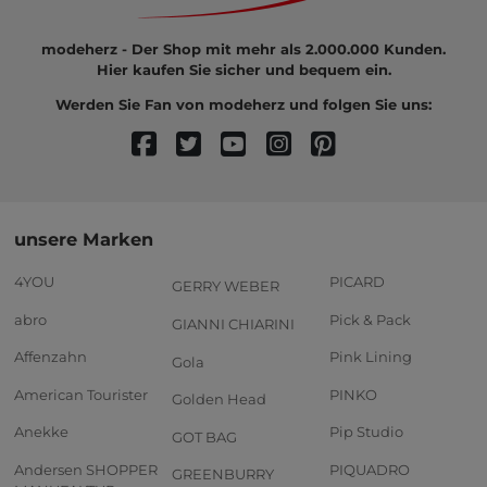
modeherz - Der Shop mit mehr als 2.000.000 Kunden.
Hier kaufen Sie sicher und bequem ein.
Werden Sie Fan von modeherz und folgen Sie uns:
unsere Marken
4YOU
PICARD
GERRY WEBER
abro
Pick & Pack
GIANNI CHIARINI
Affenzahn
Pink Lining
Gola
American Tourister
PINKO
Golden Head
Anekke
Pip Studio
GOT BAG
Andersen SHOPPER
PIQUADRO
GREENBURRY