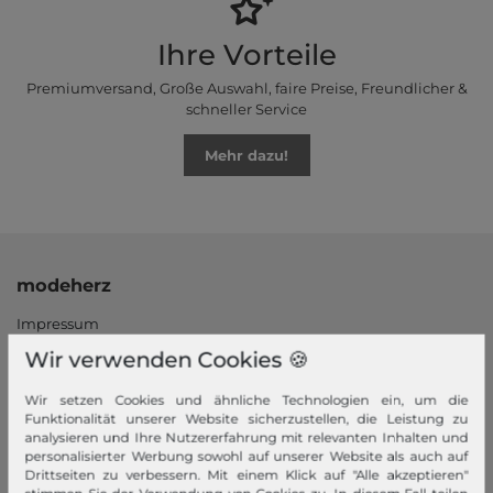
Ihre Vorteile
Premiumversand, Große Auswahl, faire Preise, Freundlicher &
schneller Service
Mehr dazu!
modeherz
Impressum
AGB
Wir verwenden Cookies 🍪
Widerrufsrecht
Wir setzen Cookies und ähnliche Technologien ein, um die
Datenschutzerklärung
Funktionalität unserer Website sicherzustellen, die Leistung zu
Datenschutzeinstellungen
analysieren und Ihre Nutzererfahrung mit relevanten Inhalten und
personalisierter Werbung sowohl auf unserer Website als auch auf
Barrierefreiheitserklärung
Drittseiten zu verbessern. Mit einem Klick auf "Alle akzeptieren"
Jobs