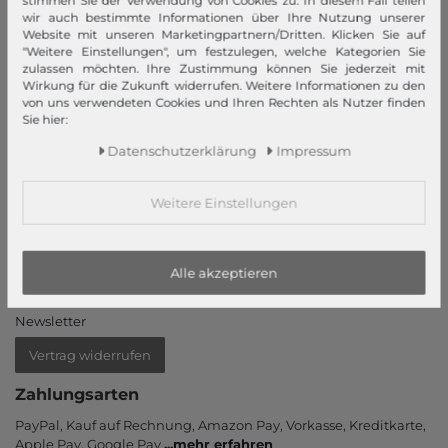
stimmen Sie der Verwendung von Cookies zu. In diesem Fall teilen
wir auch bestimmte Informationen über Ihre Nutzung unserer
Unsere Stores
Website mit unseren Marketingpartnern/Dritten. Klicken Sie auf
"Weitere Einstellungen", um festzulegen, welche Kategorien Sie
Mein Konto
zulassen möchten. Ihre Zustimmung können Sie jederzeit mit
Wirkung für die Zukunft widerrufen. Weitere Informationen zu den
Login
von uns verwendeten Cookies und Ihren Rechten als Nutzer finden
Sie hier:
Neukunde?
Daten­schutz­erklärung
Impressum
Informationen
Kontakt
Weitere Einstellungen
Rücksendung
Rückrufservice
Hilfe & FAQ
Alle akzeptieren
Zahlung und Versand
Newsletter
Vertrag widerrufen
Zahlungsarten
PayPal, Kauf auf Rechnung, Amazon Pay, Vor­kasse, Kredit­karte,
Apple Pay, Google Pay
...
mehr erfahren