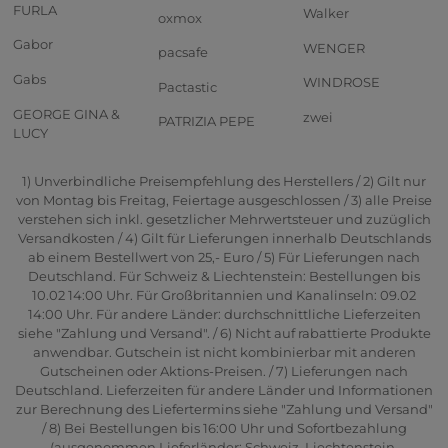
FURLA
Walker
oxmox
Gabor
WENGER
pacsafe
Gabs
WINDROSE
Pactastic
GEORGE GINA &
zwei
PATRIZIA PEPE
LUCY
1) Unverbindliche Preisempfehlung des Herstellers / 2) Gilt nur
von Montag bis Freitag, Feiertage ausgeschlossen / 3) alle Preise
verstehen sich inkl. gesetzlicher Mehrwertsteuer und zuzüglich
Versandkosten / 4) Gilt für Lieferungen innerhalb Deutschlands
ab einem Bestellwert von 25,- Euro / 5) Für Lieferungen nach
Deutschland. Für Schweiz & Liechtenstein: Bestellungen bis
10.02 14:00 Uhr. Für Großbritannien und Kanalinseln: 09.02
14:00 Uhr. Für andere Länder: durchschnittliche Lieferzeiten
siehe "Zahlung und Versand". / 6) Nicht auf rabattierte Produkte
anwendbar. Gutschein ist nicht kombinierbar mit anderen
Gutscheinen oder Aktions-Preisen. / 7) Lieferungen nach
Deutschland. Lieferzeiten für andere Länder und Informationen
zur Berechnung des Liefertermins siehe "Zahlung und Versand"
/ 8) Bei Bestellungen bis 16:00 Uhr und Sofortbezahlung
(ausgenommen Lieferländer: Schweiz, Liechtenstein,