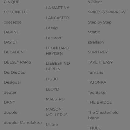
CINQUE
s.Oliver
LA MARTINA
COCCINELLE
SPIKES & SPARROW
LANCASTER
coocazoo
Step by Step
Lässig
DAKINE
Stratic
Lazarotti
DAY ET
strellson
LEONHARD
DECADENT
SURI FREY
HEYDEN
DELSEY PARIS
TAKE IT EASY
LIEBESKIND
BERLIN
DerDieDas
Tamaris
LIU JO
Desigual
TATONKA
LLOYD
deuter
Ted Baker
MAESTRO
DKNY
THE BRIDGE
MAISON
doppler
The Chesterfield
MOLLERUS
Brand
doppler Manufaktur
Maître
THULE