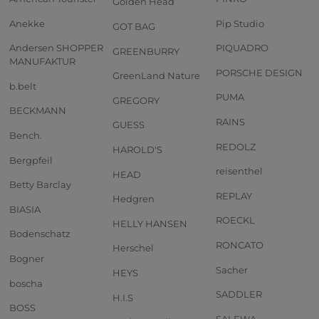
Golden Head
Anekke
Pip Studio
GOT BAG
Andersen SHOPPER
PIQUADRO
GREENBURRY
MANUFAKTUR
PORSCHE DESIGN
GreenLand Nature
b.belt
PUMA
GREGORY
BECKMANN
RAINS
GUESS
Bench.
REDOLZ
HAROLD'S
Bergpfeil
reisenthel
HEAD
Betty Barclay
REPLAY
Hedgren
BIASIA
ROECKL
HELLY HANSEN
Bodenschatz
RONCATO
Herschel
Bogner
Sacher
HEYS
boscha
SADDLER
H.I.S
BOSS
SALEWA