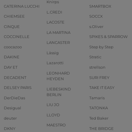
Knirps
CATERINA LUCCHI
SMARTBOX
L.CREDI
CHIEMSEE
SOCCX
LACOSTE
CINQUE
s.Oliver
LA MARTINA
COCCINELLE
SPIKES & SPARROW
LANCASTER
coocazoo
Step by Step
Lässig
DAKINE
Stratic
Lazarotti
DAY ET
strellson
LEONHARD
DECADENT
SURI FREY
HEYDEN
DELSEY PARIS
TAKE IT EASY
LIEBESKIND
BERLIN
DerDieDas
Tamaris
LIU JO
Desigual
TATONKA
LLOYD
deuter
Ted Baker
MAESTRO
DKNY
THE BRIDGE