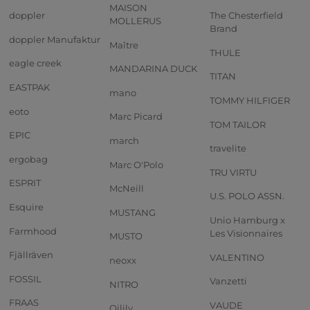
MAISON
doppler
The Chesterfield
MOLLERUS
Brand
doppler Manufaktur
Maître
THULE
eagle creek
MANDARINA DUCK
TITAN
EASTPAK
mano
TOMMY HILFIGER
eoto
Marc Picard
TOM TAILOR
EPIC
march
travelite
ergobag
Marc O'Polo
TRU VIRTU
ESPRIT
McNeill
U.S. POLO ASSN.
Esquire
MUSTANG
Unio Hamburg x
Farmhood
Les Visionnaires
MUSTO
Fjällräven
VALENTINO
neoxx
FOSSIL
Vanzetti
NITRO
FRAAS
VAUDE
Oilily