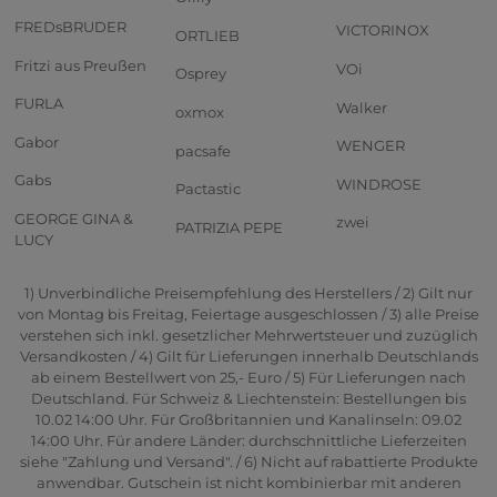
FREDsBRUDER
VICTORINOX
ORTLIEB
Fritzi aus Preußen
VOi
Osprey
FURLA
Walker
oxmox
Gabor
WENGER
pacsafe
Gabs
WINDROSE
Pactastic
GEORGE GINA &
zwei
PATRIZIA PEPE
LUCY
1) Unverbindliche Preisempfehlung des Herstellers / 2) Gilt nur
von Montag bis Freitag, Feiertage ausgeschlossen / 3) alle Preise
verstehen sich inkl. gesetzlicher Mehrwertsteuer und zuzüglich
Versandkosten / 4) Gilt für Lieferungen innerhalb Deutschlands
ab einem Bestellwert von 25,- Euro / 5) Für Lieferungen nach
Deutschland. Für Schweiz & Liechtenstein: Bestellungen bis
10.02 14:00 Uhr. Für Großbritannien und Kanalinseln: 09.02
14:00 Uhr. Für andere Länder: durchschnittliche Lieferzeiten
siehe "Zahlung und Versand". / 6) Nicht auf rabattierte Produkte
anwendbar. Gutschein ist nicht kombinierbar mit anderen