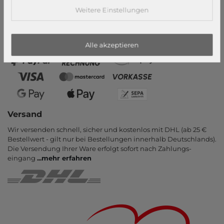
Weitere Einstellungen
Zahlungsarten
PayPal, Kauf auf Rechnung, Amazon Pay, Vor­kasse, Kredit­karte,
Apple Pay, Google Pay
...
mehr erfahren
Alle akzeptieren
Versand
Wir versenden schnell, sicher und kostenlos mit DHL (ab 25 €
Bestell­wert - gilt nur bei Bestel­lungen inner­halb Deutsch­lands).
Die Ver­sendung Ihrer Ware er­folgt sofort nach Zahlungs­
eingang
...
mehr erfahren