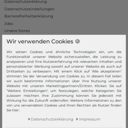
Datenschutzerklärung
Datenschutzeinstellungen
Barrierefreiheitserklärung
Jobs
Unsere Stores
Wir verwenden Cookies 🍪
Mein Konto
Wir setzen Cookies und ähnliche Technologien ein, um die
Login
Funktionalität unserer Website sicherzustellen, die Leistung zu
Neukunde?
analysieren und Ihre Nutzererfahrung mit relevanten Inhalten und
personalisierter Werbung sowohl auf unserer Website als auch auf
Informationen
Drittseiten zu verbessern. Mit einem Klick auf "Alle akzeptieren"
stimmen Sie der Verwendung von Cookies zu. In diesem Fall teilen
Kontakt
wir auch bestimmte Informationen über Ihre Nutzung unserer
Website mit unseren Marketingpartnern/Dritten. Klicken Sie auf
Rücksendung
"Weitere Einstellungen", um festzulegen, welche Kategorien Sie
Rückrufservice
zulassen möchten. Ihre Zustimmung können Sie jederzeit mit
Wirkung für die Zukunft widerrufen. Weitere Informationen zu den
Hilfe & FAQ
von uns verwendeten Cookies und Ihren Rechten als Nutzer finden
Zahlung und Versand
Sie hier:
Newsletter
Daten­schutz­erklärung
Impressum
Vertrag widerrufen