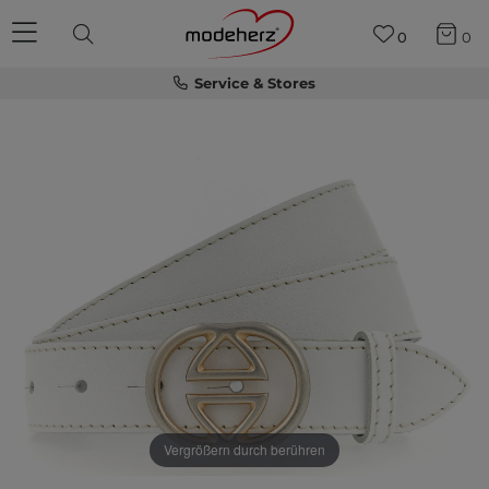
0
0
Service & Stores
Vergrößern durch berühren