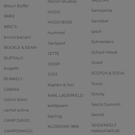
Horizn Studios
Braun Büffel
Samsonite
HUGO
BREE
Sansibar
HUGO BOSS
BRIC'S
satch
hummel
bruno banani
Schneiders
JanSport
BUCKLE & SEAM
School-Mood
JETTE
BUFFALO
Scooli
JOOP!
bugatti
SCOTCH & SODA
JOST
BURKELY
Scout
Kapten & Son
CABAIA
Scouty
KARL LAGERFELD
Calvin Klein
Sea to Summit
kattbjoern
camel active
Secrid
kipling
CAMP DAVID
SEIDENFELT
KLONDIKE 1896
CAMPOMAGGI
MANUFAKTUR