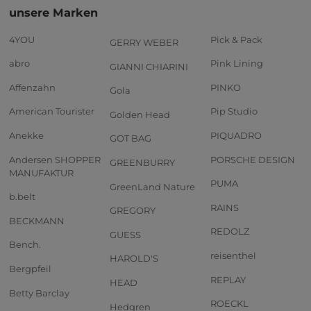
unsere Marken
4YOU
Pick & Pack
GERRY WEBER
abro
Pink Lining
GIANNI CHIARINI
Affenzahn
PINKO
Gola
American Tourister
Pip Studio
Golden Head
Anekke
PIQUADRO
GOT BAG
Andersen SHOPPER
PORSCHE DESIGN
GREENBURRY
MANUFAKTUR
PUMA
GreenLand Nature
b.belt
RAINS
GREGORY
BECKMANN
REDOLZ
GUESS
Bench.
reisenthel
HAROLD'S
Bergpfeil
REPLAY
HEAD
Betty Barclay
ROECKL
Hedgren