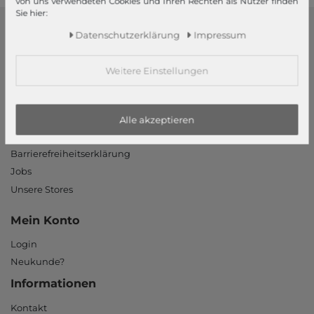
von uns verwendeten Cookies und Ihren Rechten als Nutzer finden
Sie hier:
Daten­schutz­erklärung
Impressum
modeherz
Impressum
Weitere Einstellungen
AGB
Widerrufsrecht
Datenschutzerklärung
Alle akzeptieren
Datenschutzeinstellungen
Barrierefreiheitserklärung
Jobs
Unsere Stores
Mein Konto
Login
Neukunde?
Informationen
Kontakt