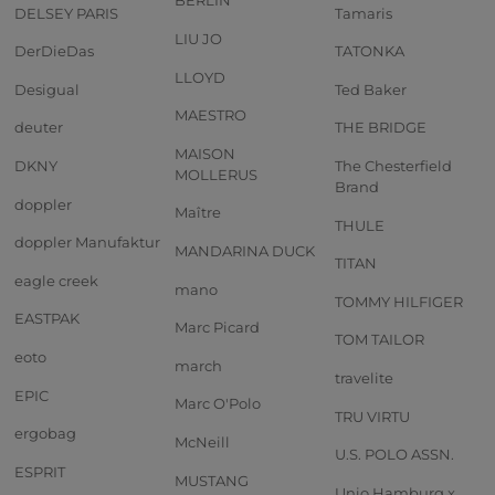
BERLIN
DELSEY PARIS
Tamaris
LIU JO
DerDieDas
TATONKA
LLOYD
Desigual
Ted Baker
MAESTRO
deuter
THE BRIDGE
MAISON
DKNY
The Chesterfield
MOLLERUS
Brand
doppler
Maître
THULE
doppler Manufaktur
MANDARINA DUCK
TITAN
eagle creek
mano
TOMMY HILFIGER
EASTPAK
Marc Picard
TOM TAILOR
eoto
march
travelite
EPIC
Marc O'Polo
TRU VIRTU
ergobag
McNeill
U.S. POLO ASSN.
ESPRIT
MUSTANG
Unio Hamburg x