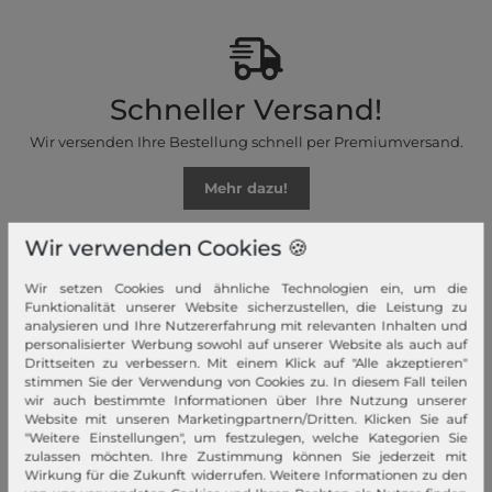
Schneller Versand!
Wir versenden Ihre Bestellung schnell per Premiumversand.
Mehr dazu!
Wir verwenden Cookies 🍪
Wir setzen Cookies und ähnliche Technologien ein, um die
Funktionalität unserer Website sicherzustellen, die Leistung zu
Ihre Vorteile
analysieren und Ihre Nutzererfahrung mit relevanten Inhalten und
personalisierter Werbung sowohl auf unserer Website als auch auf
Premiumversand, Große Auswahl, faire Preise, Freundlicher &
Drittseiten zu verbessern. Mit einem Klick auf "Alle akzeptieren"
schneller Service
stimmen Sie der Verwendung von Cookies zu. In diesem Fall teilen
wir auch bestimmte Informationen über Ihre Nutzung unserer
Website mit unseren Marketingpartnern/Dritten. Klicken Sie auf
Mehr dazu!
"Weitere Einstellungen", um festzulegen, welche Kategorien Sie
zulassen möchten. Ihre Zustimmung können Sie jederzeit mit
Wirkung für die Zukunft widerrufen. Weitere Informationen zu den