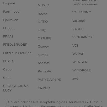
Esquire
Les Visionnaires
MUSTO
Farmhood
VALENTINO
neoxx
Fjällräven
Vanzetti
NITRO
FOSSIL
VAUDE
Oilily
FRAAS
VICTORINOX
ORTLIEB
FREDsBRUDER
VOi
Osprey
Fritzi aus Preußen
Walker
oxmox
FURLA
WENGER
pacsafe
Gabor
WINDROSE
Pactastic
Gabs
zwei
PATRIZIA PEPE
GEORGE GINA &
PICARD
LUCY
1) Unverbindliche Preisempfehlung des Herstellers / 2) Gilt nur
von Montag bis Freitag, Feiertage ausgeschlossen / 3) alle Preise