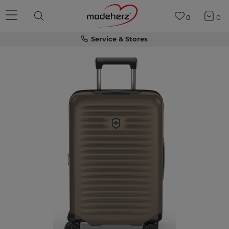
0
0
Service & Stores