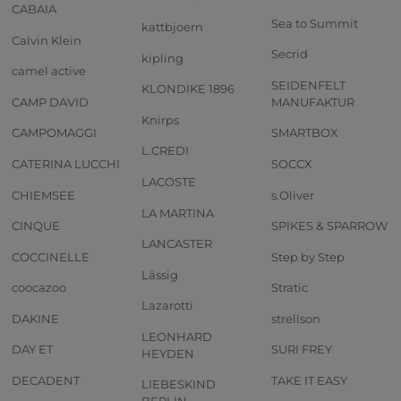
CABAIA
Sea to Summit
kattbjoern
Calvin Klein
Secrid
kipling
camel active
SEIDENFELT
KLONDIKE 1896
CAMP DAVID
MANUFAKTUR
Knirps
CAMPOMAGGI
SMARTBOX
L.CREDI
CATERINA LUCCHI
SOCCX
LACOSTE
CHIEMSEE
s.Oliver
LA MARTINA
CINQUE
SPIKES & SPARROW
LANCASTER
COCCINELLE
Step by Step
Lässig
coocazoo
Stratic
Lazarotti
DAKINE
strellson
LEONHARD
DAY ET
SURI FREY
HEYDEN
DECADENT
TAKE IT EASY
LIEBESKIND