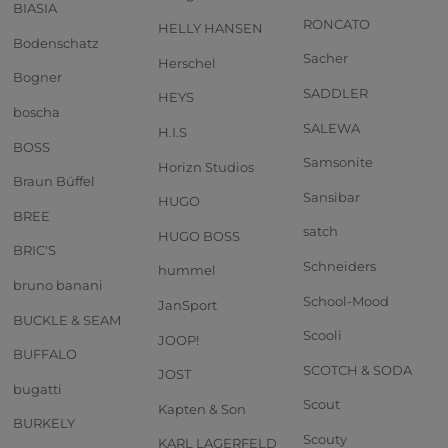
BIASIA
RONCATO
HELLY HANSEN
Bodenschatz
Sacher
Herschel
Bogner
SADDLER
HEYS
boscha
SALEWA
H.I.S
BOSS
Samsonite
Horizn Studios
Braun Büffel
Sansibar
HUGO
BREE
satch
HUGO BOSS
BRIC'S
Schneiders
hummel
bruno banani
School-Mood
JanSport
BUCKLE & SEAM
Scooli
JOOP!
BUFFALO
SCOTCH & SODA
JOST
bugatti
Scout
Kapten & Son
BURKELY
Scouty
KARL LAGERFELD