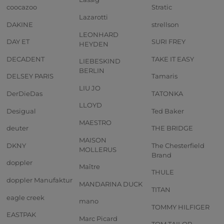
coocazoo
Stratic
Lazarotti
DAKINE
strellson
LEONHARD
DAY ET
SURI FREY
HEYDEN
DECADENT
TAKE IT EASY
LIEBESKIND
BERLIN
DELSEY PARIS
Tamaris
LIU JO
DerDieDas
TATONKA
LLOYD
Desigual
Ted Baker
MAESTRO
deuter
THE BRIDGE
MAISON
DKNY
The Chesterfield
MOLLERUS
Brand
doppler
Maître
THULE
doppler Manufaktur
MANDARINA DUCK
TITAN
eagle creek
mano
TOMMY HILFIGER
EASTPAK
Marc Picard