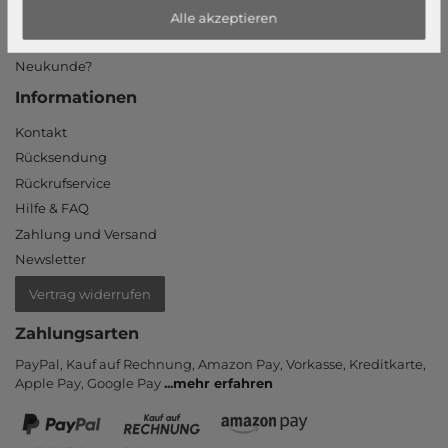
Mein Konto
Alle akzeptieren
Login
Neukunde?
Informationen
Kontakt
Rücksendung
Rückrufservice
Hilfe & FAQ
Zahlung und Versand
Newsletter
Vertrag widerrufen
Zahlungsarten
PayPal, Kauf auf Rechnung, Amazon Pay, Vor­kasse, Kredit­karte,
Apple Pay, Google Pay
...
mehr erfahren