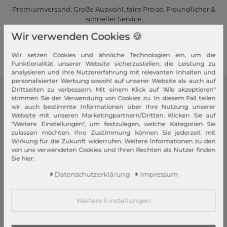
Premiumversand, Große Auswahl, faire Preise, Freundlicher &
schneller Service
Wir verwenden Cookies 🍪
Mehr dazu!
Wir setzen Cookies und ähnliche Technologien ein, um die
Funktionalität unserer Website sicherzustellen, die Leistung zu
analysieren und Ihre Nutzererfahrung mit relevanten Inhalten und
personalisierter Werbung sowohl auf unserer Website als auch auf
Drittseiten zu verbessern. Mit einem Klick auf "Alle akzeptieren"
stimmen Sie der Verwendung von Cookies zu. In diesem Fall teilen
modeherz
wir auch bestimmte Informationen über Ihre Nutzung unserer
Website mit unseren Marketingpartnern/Dritten. Klicken Sie auf
Impressum
"Weitere Einstellungen", um festzulegen, welche Kategorien Sie
AGB
zulassen möchten. Ihre Zustimmung können Sie jederzeit mit
Wirkung für die Zukunft widerrufen. Weitere Informationen zu den
Widerrufsrecht
von uns verwendeten Cookies und Ihren Rechten als Nutzer finden
Datenschutzerklärung
Sie hier:
Datenschutzeinstellungen
Daten­schutz­erklärung
Impressum
Barrierefreiheitserklärung
Jobs
Weitere Einstellungen
Unsere Stores