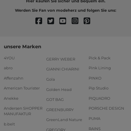
Hier kaufen Sie sicher und bequem ein.
Werden Sie Fan von modeherz und folgen Sie uns:
unsere Marken
4YOU
Pick & Pack
GERRY WEBER
abro
Pink Lining
GIANNI CHIARINI
Affenzahn
PINKO
Gola
American Tourister
Pip Studio
Golden Head
Anekke
PIQUADRO
GOT BAG
Andersen SHOPPER
PORSCHE DESIGN
GREENBURRY
MANUFAKTUR
PUMA
GreenLand Nature
b.belt
RAINS
GREGORY