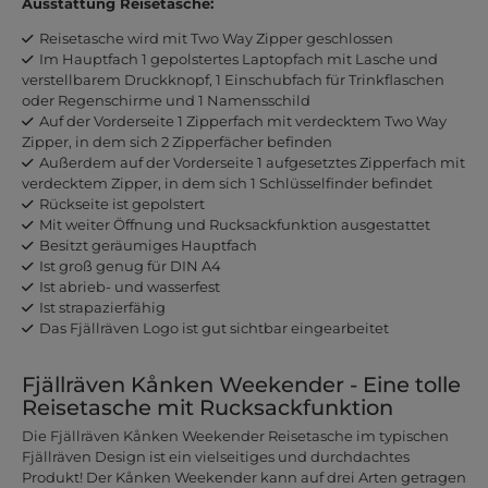
Ausstattung Reisetasche:
Reisetasche wird mit Two Way Zipper geschlossen
Im Hauptfach 1 gepolstertes Laptopfach mit Lasche und
verstellbarem Druckknopf, 1 Einschubfach für Trinkflaschen
oder Regenschirme und 1 Namensschild
Auf der Vorderseite 1 Zipperfach mit verdecktem Two Way
Zipper, in dem sich 2 Zipperfächer befinden
Außerdem auf der Vorderseite 1 aufgesetztes Zipperfach mit
verdecktem Zipper, in dem sich 1 Schlüsselfinder befindet
Rückseite ist gepolstert
Mit weiter Öffnung und Rucksackfunktion ausgestattet
Besitzt geräumiges Hauptfach
Ist groß genug für DIN A4
Ist abrieb- und wasserfest
Ist strapazierfähig
Das Fjällräven Logo ist gut sichtbar eingearbeitet
Fjällräven Kånken Weekender - Eine tolle
Reisetasche mit Rucksackfunktion
Die Fjällräven Kånken Weekender Reisetasche im typischen
Fjällräven Design ist ein vielseitiges und durchdachtes
Produkt! Der Kånken Weekender kann auf drei Arten getragen