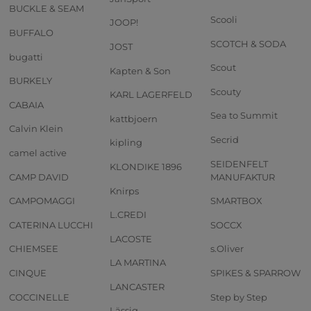
BUCKLE & SEAM
Scooli
JOOP!
BUFFALO
SCOTCH & SODA
JOST
bugatti
Scout
Kapten & Son
BURKELY
Scouty
KARL LAGERFELD
CABAIA
Sea to Summit
kattbjoern
Calvin Klein
Secrid
kipling
camel active
SEIDENFELT
KLONDIKE 1896
CAMP DAVID
MANUFAKTUR
Knirps
CAMPOMAGGI
SMARTBOX
L.CREDI
CATERINA LUCCHI
SOCCX
LACOSTE
CHIEMSEE
s.Oliver
LA MARTINA
CINQUE
SPIKES & SPARROW
LANCASTER
COCCINELLE
Step by Step
Lässig