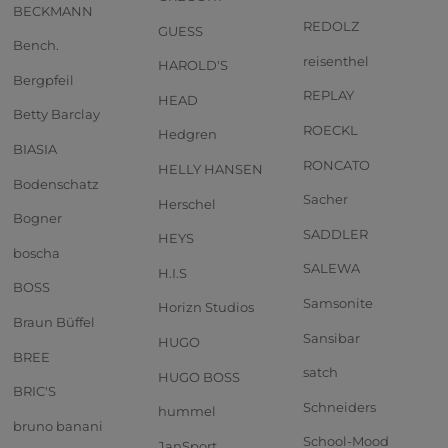
BECKMANN
REDOLZ
GUESS
Bench.
reisenthel
HAROLD'S
Bergpfeil
REPLAY
HEAD
Betty Barclay
ROECKL
Hedgren
BIASIA
RONCATO
HELLY HANSEN
Bodenschatz
Sacher
Herschel
Bogner
SADDLER
HEYS
boscha
SALEWA
H.I.S
BOSS
Samsonite
Horizn Studios
Braun Büffel
Sansibar
HUGO
BREE
satch
HUGO BOSS
BRIC'S
Schneiders
hummel
bruno banani
School-Mood
JanSport