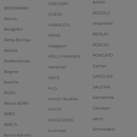
RAINS
GREGORY
BECKMANN
REDOLZ
GUESS
Bench.
reisenthel
HAROLD'S
Bergpfeil
REPLAY
HEAD
Betty Barclay
ROECKL
Hedgren
BIASIA
RONCATO
HELLY HANSEN
Bodenschatz
Sacher
Herschel
Bogner
SADDLER
HEYS
boscha
SALEWA
H.I.S
BOSS
Samsonite
Horizn Studios
Braun Büffel
Sansibar
HUGO
BREE
satch
HUGO BOSS
BRIC'S
Schneiders
hummel
bruno banani