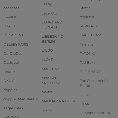
Lässig
coocazoo
Stratic
Lazarotti
DAKINE
strellson
LEONHARD
DAY ET
SURI FREY
HEYDEN
DECADENT
TAKE IT EASY
LIEBESKIND
BERLIN
DELSEY PARIS
Tamaris
LIU JO
DerDieDas
TATONKA
LLOYD
Desigual
Ted Baker
MAESTRO
deuter
THE BRIDGE
MAISON
DKNY
The Chesterfield
MOLLERUS
Brand
doppler
Maître
THULE
doppler Manufaktur
MANDARINA DUCK
TITAN
eagle creek
mano
TOMMY HILFIGER
EASTPAK