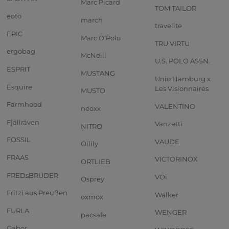
Marc Picard
TOM TAILOR
eoto
march
travelite
EPIC
Marc O'Polo
TRU VIRTU
ergobag
McNeill
U.S. POLO ASSN.
ESPRIT
MUSTANG
Unio Hamburg x
Esquire
Les Visionnaires
MUSTO
Farmhood
VALENTINO
neoxx
Fjällräven
Vanzetti
NITRO
FOSSIL
VAUDE
Oilily
FRAAS
VICTORINOX
ORTLIEB
FREDsBRUDER
VOi
Osprey
Fritzi aus Preußen
Walker
oxmox
FURLA
WENGER
pacsafe
Gabor