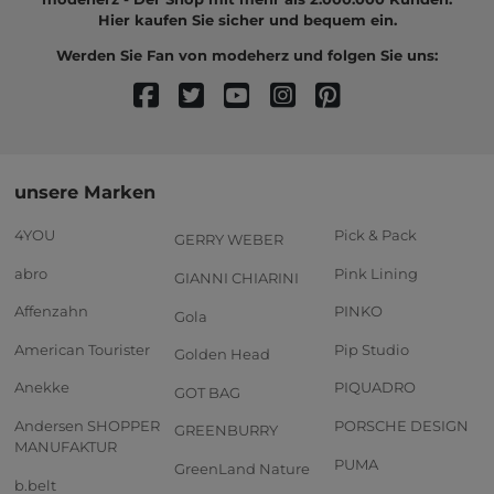
Hier kaufen Sie sicher und bequem ein.
Werden Sie Fan von modeherz und folgen Sie uns:
unsere Marken
4YOU
Pick & Pack
GERRY WEBER
abro
Pink Lining
GIANNI CHIARINI
Affenzahn
PINKO
Gola
American Tourister
Pip Studio
Golden Head
Anekke
PIQUADRO
GOT BAG
Andersen SHOPPER
PORSCHE DESIGN
GREENBURRY
MANUFAKTUR
PUMA
GreenLand Nature
b.belt