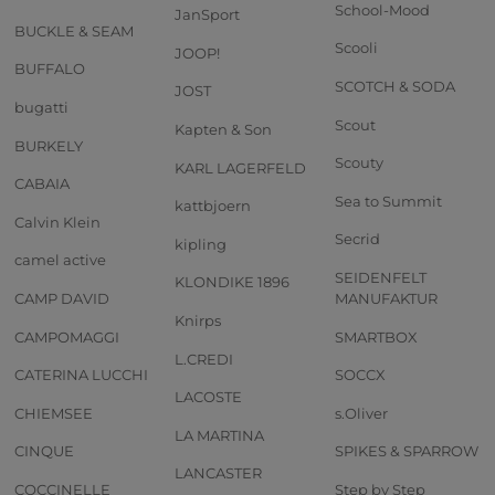
School-Mood
JanSport
BUCKLE & SEAM
Scooli
JOOP!
BUFFALO
SCOTCH & SODA
JOST
bugatti
Scout
Kapten & Son
BURKELY
Scouty
KARL LAGERFELD
CABAIA
Sea to Summit
kattbjoern
Calvin Klein
Secrid
kipling
camel active
SEIDENFELT
KLONDIKE 1896
CAMP DAVID
MANUFAKTUR
Knirps
CAMPOMAGGI
SMARTBOX
L.CREDI
CATERINA LUCCHI
SOCCX
LACOSTE
CHIEMSEE
s.Oliver
LA MARTINA
CINQUE
SPIKES & SPARROW
LANCASTER
COCCINELLE
Step by Step