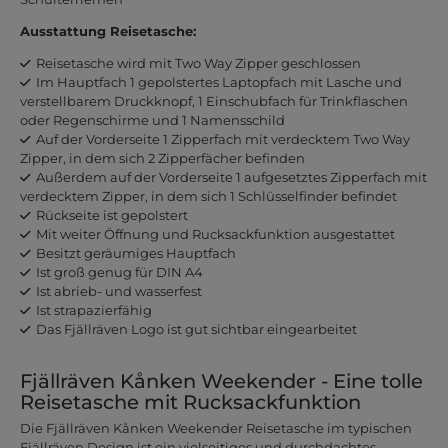
Ausstattung Reisetasche:
Reisetasche wird mit Two Way Zipper geschlossen
Im Hauptfach 1 gepolstertes Laptopfach mit Lasche und
verstellbarem Druckknopf, 1 Einschubfach für Trinkflaschen
oder Regenschirme und 1 Namensschild
Auf der Vorderseite 1 Zipperfach mit verdecktem Two Way
Zipper, in dem sich 2 Zipperfächer befinden
Außerdem auf der Vorderseite 1 aufgesetztes Zipperfach mit
verdecktem Zipper, in dem sich 1 Schlüsselfinder befindet
Rückseite ist gepolstert
Mit weiter Öffnung und Rucksackfunktion ausgestattet
Besitzt geräumiges Hauptfach
Ist groß genug für DIN A4
Ist abrieb- und wasserfest
Ist strapazierfähig
Das Fjällräven Logo ist gut sichtbar eingearbeitet
Fjällräven Kånken Weekender - Eine tolle
Reisetasche mit Rucksackfunktion
Die Fjällräven Kånken Weekender Reisetasche im typischen
Fjällräven Design ist ein vielseitiges und durchdachtes