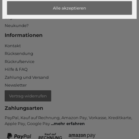
Mein Konto
Alle akzeptieren
Login
Neukunde?
Informationen
Kontakt
Rücksendung
Rückrufservice
Hilfe & FAQ
Zahlung und Versand
Newsletter
Vertrag widerrufen
Zahlungsarten
PayPal, Kauf auf Rechnung, Amazon Pay, Vor­kasse, Kredit­karte,
Apple Pay, Google Pay
...
mehr erfahren