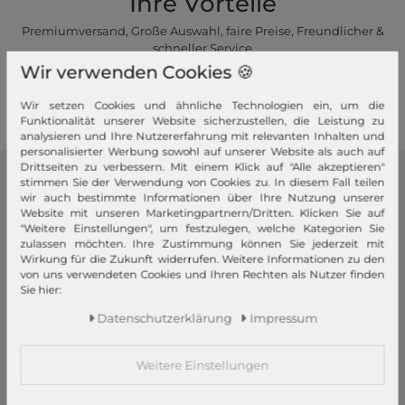
Ihre Vorteile
Premiumversand, Große Auswahl, faire Preise, Freundlicher &
schneller Service
Wir verwenden Cookies 🍪
Mehr dazu!
Wir setzen Cookies und ähnliche Technologien ein, um die
Funktionalität unserer Website sicherzustellen, die Leistung zu
analysieren und Ihre Nutzererfahrung mit relevanten Inhalten und
personalisierter Werbung sowohl auf unserer Website als auch auf
Drittseiten zu verbessern. Mit einem Klick auf "Alle akzeptieren"
stimmen Sie der Verwendung von Cookies zu. In diesem Fall teilen
modeherz
wir auch bestimmte Informationen über Ihre Nutzung unserer
Website mit unseren Marketingpartnern/Dritten. Klicken Sie auf
Impressum
"Weitere Einstellungen", um festzulegen, welche Kategorien Sie
zulassen möchten. Ihre Zustimmung können Sie jederzeit mit
AGB
Wirkung für die Zukunft widerrufen. Weitere Informationen zu den
Widerrufsrecht
von uns verwendeten Cookies und Ihren Rechten als Nutzer finden
Sie hier:
Datenschutzerklärung
Datenschutzeinstellungen
Daten­schutz­erklärung
Impressum
Barrierefreiheitserklärung
Jobs
Weitere Einstellungen
Unsere Stores